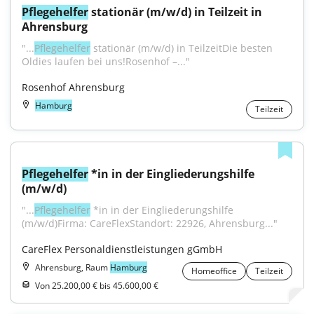
Pflegehelfer
 stationär (m/w/d) in Teilzeit in 
Ahrensburg
"...
Pflegehelfer
 stationär (m/w/d) in TeilzeitDie besten 
Oldies laufen bei uns!Rosenhof –..."
Rosenhof Ahrensburg
Hamburg
Teilzeit
Pflegehelfer
 *in in der Eingliederungshilfe 
(m/w/d)
"...
Pflegehelfer
 *in in der Eingliederungshilfe 
(m/w/d)Firma: CareFlexStandort: 22926, Ahrensburg..."
CareFlex Personaldienstleistungen gGmbH
Ahrensburg, Raum
Hamburg
Homeoffice
Teilzeit
Von 25.200,00 € bis 45.600,00 €