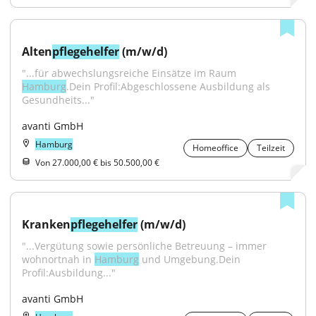
Alten
pflegehelfer
 (m/w/d)
"...für abwechslungsreiche Einsätze im Raum 
Hamburg
.Dein Profil:Abgeschlossene Ausbildung als 
Gesundheits..."
avanti GmbH
Hamburg
Homeoffice
Teilzeit
Von 27.000,00 € bis 50.500,00 €
Kranken
pflegehelfer
 (m/w/d)
"...Vergütung sowie persönliche Betreuung – immer 
wohnortnah in 
Hamburg
 und Umgebung.Dein 
Profil:Ausbildung..."
avanti GmbH