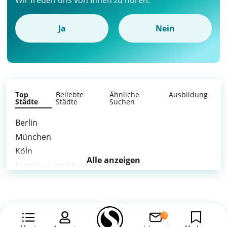
Wir freuen uns von Ihnen zu hören.
Ja
Nein
Top
Beliebte
Ähnliche
Ausbildung
Städte
Städte
Suchen
Berlin
München
Köln
Alle anzeigen
Frankfurt am Main
Stuttgart
Düsseldorf
Dortmund
Essen