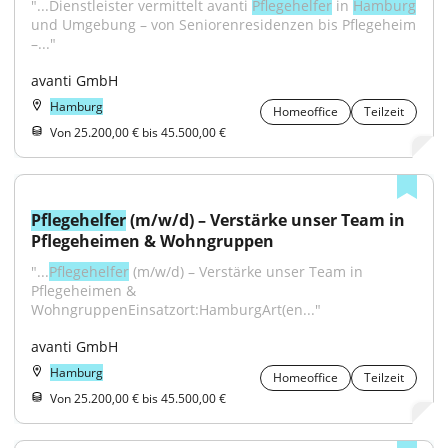
"...Dienstleister vermittelt avanti 
Pflegehelfer
 in 
Hamburg
und Umgebung – von Seniorenresidenzen bis Pflegeheim 
–..."
avanti GmbH
Hamburg
Homeoffice
Teilzeit
Von 25.200,00 € bis 45.500,00 €
Pflegehelfer
 (m/w/d) – Verstärke unser Team in 
Pflegeheimen & Wohngruppen
"...
Pflegehelfer
 (m/w/d) – Verstärke unser Team in 
Pflegeheimen & 
WohngruppenEinsatzort:HamburgArt(en..."
avanti GmbH
Hamburg
Homeoffice
Teilzeit
Von 25.200,00 € bis 45.500,00 €