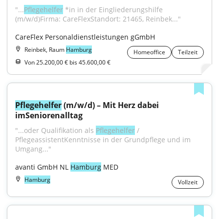
"...
Pflegehelfer
 *in in der Eingliederungshilfe 
(m/w/d)Firma: CareFlexStandort: 21465, Reinbek..."
CareFlex Personaldienstleistungen gGmbH
Reinbek, Raum
Hamburg
Homeoffice
Teilzeit
Von 25.200,00 € bis 45.600,00 €
Pflegehelfer
 (m/w/d) – Mit Herz dabei 
imSeniorenalltag
"...oder Qualifikation als 
Pflegehelfer
 / 
PflegeassistentKenntnisse in der Grundpflege und im 
Umgang..."
avanti GmbH NL 
Hamburg
 MED
Hamburg
Vollzeit