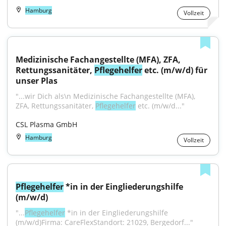
Hamburg
Vollzeit
Medizinische Fachangestellte (MFA), ZFA, 
Rettungssanitäter, 
Pflegehelfer
 etc. (m/w/d) für 
unser Plas
"...wir Dich als\n Medizinische Fachangestellte (MFA), 
ZFA, Rettungssanitäter, 
Pflegehelfer
 etc. (m/w/d..."
CSL Plasma GmbH
Hamburg
Vollzeit
Pflegehelfer
 *in in der Eingliederungshilfe 
(m/w/d)
"...
Pflegehelfer
 *in in der Eingliederungshilfe 
(m/w/d)Firma: CareFlexStandort: 21029, Bergedorf..."