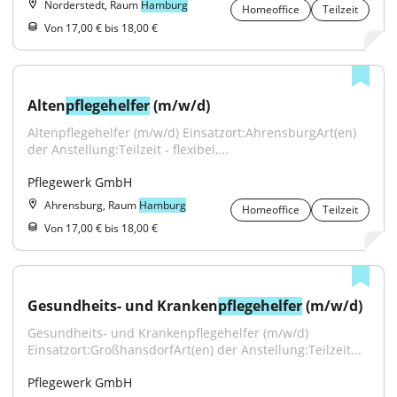
Norderstedt, Raum
Hamburg
Homeoffice
Teilzeit
Von 17,00 € bis 18,00 €
Alten
pflegehelfer
 (m/w/d)
Altenpflegehelfer (m/w/d) Einsatzort:AhrensburgArt(en) 
der Anstellung:Teilzeit - flexibel,...
Pflegewerk GmbH
Ahrensburg, Raum
Hamburg
Homeoffice
Teilzeit
Von 17,00 € bis 18,00 €
Gesundheits- und Kranken
pflegehelfer
 (m/w/d)
Gesundheits- und Krankenpflegehelfer (m/w/d) 
Einsatzort:GroßhansdorfArt(en) der Anstellung:Teilzeit...
Pflegewerk GmbH