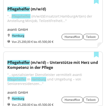
Pflegehelfer
 (m/w/d)
"...
Pflegehelfer
 (m/w/d)Einsatzort:HamburgArt(en) der 
Anstellung:Minijob, TeilzeitFreiheit..."
avanti GmbH
Hamburg
Homeoffice
Teilzeit
Von 25.200,00 € bis 45.500,00 €
Pflegehelfer
 (m/w/d) – Unterstütze mit Herz und 
Kompetenz in der Pflege
"...spezialisierter Dienstleister vermittelt avanti 
Pflegehelfer
 in 
Hamburg
 und Umgebung – von 
Seniorenresidenzen..."
avanti GmbH
Hamburg
Homeoffice
Teilzeit
Von 25.200,00 € bis 45.500,00 €