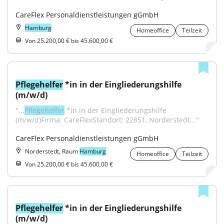
CareFlex Personaldienstleistungen gGmbH
Hamburg
Homeoffice
Teilzeit
Von 25.200,00 € bis 45.600,00 €
Pflegehelfer
 *in in der Eingliederungshilfe 
(m/w/d)
"...
Pflegehelfer
 *in in der Eingliederungshilfe 
(m/w/d)Firma: CareFlexStandort: 22851, Norderstedt..."
CareFlex Personaldienstleistungen gGmbH
Norderstedt, Raum
Hamburg
Homeoffice
Teilzeit
Von 25.200,00 € bis 45.600,00 €
Pflegehelfer
 *in in der Eingliederungshilfe 
(m/w/d)