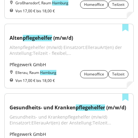
Großhansdorf, Raum
Hamburg
Homeoffice
Teilzeit
Von 17,00 € bis 18,00 €
Alten
pflegehelfer
 (m/w/d)
Altenpflegehelfer (m/w/d) Einsatzort:EllerauArt(en) der 
Anstellung:Teilzeit - flexibel,...
Pflegewerk GmbH
Ellerau, Raum
Hamburg
Homeoffice
Teilzeit
Von 17,00 € bis 18,00 €
Gesundheits- und Kranken
pflegehelfer
 (m/w/d)
Gesundheits- und Krankenpflegehelfer (m/w/d) 
Einsatzort:EllerauArt(en) der Anstellung:Teilzeit...
Pflegewerk GmbH