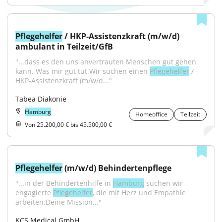
Pflegehelfer
 / HKP-Assistenzkraft (m/w/d) 
ambulant in Teilzeit/GfB
"...dass es den uns anvertrauten Menschen gut gehen 
kann. Was mir gut tut.Wir suchen einen 
Pflegehelfer
 / 
HKP-Assistenzkraft (m/w/d..."
Tabea Diakonie
Hamburg
Homeoffice
Teilzeit
Von 25.200,00 € bis 45.500,00 €
Pflegehelfer
 (m/w/d) Behindertenpflege
"...in der Behindertenhilfe in 
Hamburg
 suchen wir 
engagierte 
Pflegehelfer
, die mit Herz und Empathie 
arbeiten.Deine Mission..."
KCS Medical GmbH