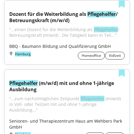
Dozent für die Weiterbildung als 
Pflegehelfer
/ 
Betreuungskraft (m/w/d)
"...einen Dozent für die Weiterbildung als 
Pflegehelfer
/ 
Betreuungskraft (m/w/d) . Die Tätigkeit kann in Teil..."
BBQ - Baumann Bildung und Qualifizierung GmbH
Hamburg
Homeoffice
Vollzeit
Pflegehelfer
 (m/w/d) mit und ohne 1-jährige 
Ausbildung
"...zum nächstmöglichen Zeitpunkt 
Pflegehelfer
 (m/w/d) 
in Voll- oder Teilzeit mit und ohne 1-jährige 
Ausbildung..."
Senioren- und Therapiezentrum Haus am Wehbers Park 
GmbH