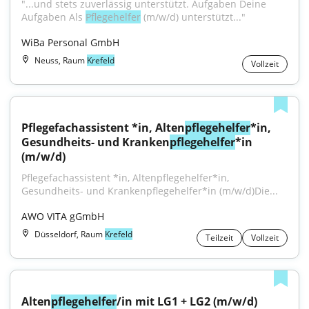
"...und stets zuverlässig unterstützt. Aufgaben Deine 
Aufgaben Als 
Pflegehelfer
 (m/w/d) unterstützt..."
WiBa Personal GmbH
Neuss, Raum
Krefeld
Vollzeit
Pflegefachassistent *in, Alten
pflegehelfer
*in, 
Gesundheits- und Kranken
pflegehelfer
*in 
(m/w/d)
Pflegefachassistent *in, Altenpflegehelfer*in, 
Gesundheits- und Krankenpflegehelfer*in (m/w/d)Die...
AWO VITA gGmbH
Düsseldorf, Raum
Krefeld
Teilzeit
Vollzeit
Alten
pflegehelfer
/in mit LG1 + LG2 (m/w/d) 