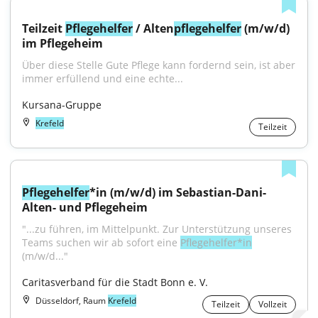
Teilzeit 
Pflegehelfer
 / Alten
pflegehelfer
 (m/w/d) 
im Pflegeheim
Über diese Stelle Gute Pflege kann fordernd sein, ist aber 
immer erfüllend und eine echte...
Kursana-Gruppe
Krefeld
Teilzeit
Pflegehelfer
*in (m/w/d) im Sebastian-Dani-
Alten- und Pflegeheim
"...zu führen, im Mittelpunkt. Zur Unterstützung unseres 
Teams suchen wir ab sofort eine 
Pflegehelfer*in
(m/w/d..."
Caritasverband für die Stadt Bonn e. V.
Düsseldorf, Raum
Krefeld
Teilzeit
Vollzeit