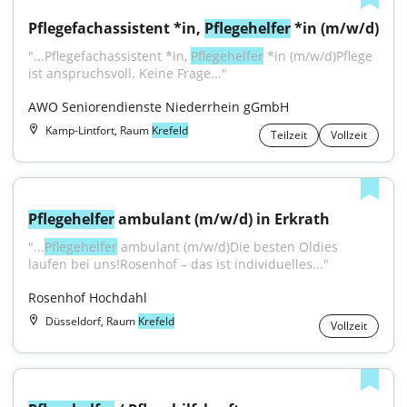
Pflegefachassistent *in, 
Pflegehelfer
 *in (m/w/d)
"...Pflegefachassistent *in, 
Pflegehelfer
 *in (m/w/d)Pflege 
ist anspruchsvoll. Keine Frage..."
AWO Seniorendienste Niederrhein gGmbH
Kamp-Lintfort, Raum
Krefeld
Teilzeit
Vollzeit
Pflegehelfer
 ambulant (m/w/d) in Erkrath
"...
Pflegehelfer
 ambulant (m/w/d)Die besten Oldies 
laufen bei uns!Rosenhof – das ist individuelles..."
Rosenhof Hochdahl
Düsseldorf, Raum
Krefeld
Vollzeit