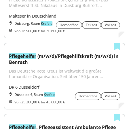
Malteserstift St. Nikolaus in Duisburg-Ruhrort,...
Malteser in Deutschland
Duisburg, Raum
Krefeld
Homeoffice
Teilzeit
Vollzeit
Von 26.900,00 € bis 50.600,00 €
Pflegehelfer
 (m/w/d)/Pflegehilfskraft (m/w/d) in 
Benrath
Das Deutsche Rote Kreuz ist weltweit die größte 
humanitäre Organisation. Seit über 150 Jahren...
DRK-Düsseldorf
Düsseldorf, Raum
Krefeld
Homeoffice
Vollzeit
Von 25.200,00 € bis 45.600,00 €
Pflegehelfer
, Pflegeassistent Ambulante Pflege 