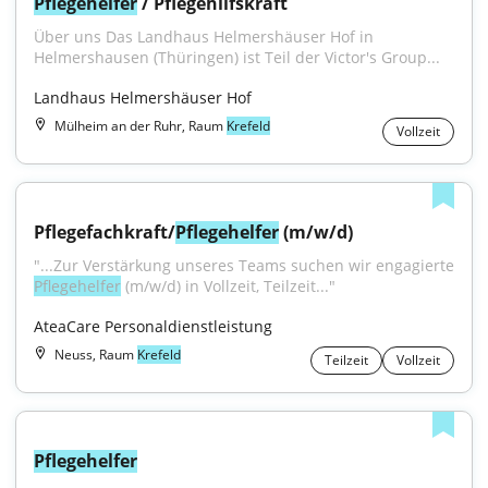
Pflegehelfer
 / Pflegehilfskraft
Über uns Das Landhaus Helmershäuser Hof in 
Helmershausen (Thüringen) ist Teil der Victor's Group...
Landhaus Helmershäuser Hof
Mülheim an der Ruhr, Raum
Krefeld
Vollzeit
Pflegefachkraft/
Pflegehelfer
 (m/w/d)
Pflegehelfer
 (m/w/d) in Vollzeit, Teilzeit..."
AteaCare Personaldienstleistung
Neuss, Raum
Krefeld
Teilzeit
Vollzeit
Pflegehelfer