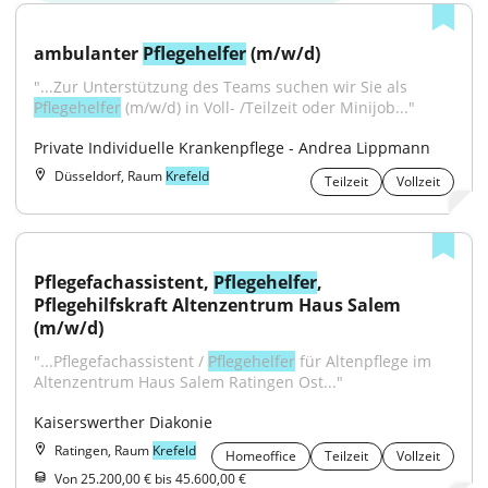
ambulanter 
Pflegehelfer
 (m/w/d)
"...Zur Unterstützung des Teams suchen wir Sie als 
Pflegehelfer
 (m/w/d) in Voll- /Teilzeit oder Minijob..."
Private Individuelle Krankenpflege - Andrea Lippmann
Düsseldorf, Raum
Krefeld
Teilzeit
Vollzeit
Pflegefachassistent, 
Pflegehelfer
, 
Pflegehilfskraft Altenzentrum Haus Salem 
(m/w/d)
"...Pflegefachassistent / 
Pflegehelfer
 für Altenpflege im 
Altenzentrum Haus Salem Ratingen Ost..."
Kaiserswerther Diakonie
Ratingen, Raum
Krefeld
Homeoffice
Teilzeit
Vollzeit
Von 25.200,00 € bis 45.600,00 €