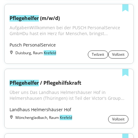
Pflegehelfer
 (m/w/d)
AufgabenWillkommen bei der PUSCH PersonalService 
GmbHDu hast ein Herz für Menschen, bringst...
Pusch PersonalService
Duisburg, Raum
Krefeld
Teilzeit
Vollzeit
Pflegehelfer
 / Pflegehilfskraft
Über uns Das Landhaus Helmershäuser Hof in 
Helmershausen (Thüringen) ist Teil der Victor's Group...
Landhaus Helmershäuser Hof
Mönchengladbach, Raum
Krefeld
Vollzeit