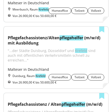
Malteser in Deutschland
Meerbusch, Raum
Krefeld
Homeoffice
Teilzeit
Vollzeit
Von 26.900,00 € bis 50.600,00 €
Pflegefachassistenz/Alten
pflegehelfer
 (m/w/d) 
mit Ausbildung
"...der Städte Duisburg, Düsseldorf und 
Krefeld
 sind 
auch mit öffentlichen Verkehrsmitteln schnell zu 
erreichen..."
Malteser in Deutschland
Duisburg, Raum
Krefeld
Homeoffice
Teilzeit
Vollzeit
Von 26.900,00 € bis 50.600,00 €
Pflegefachassistenz / Alten
pflegehelfer
 (m/w/d)
Pflegefachassistenz / Altenpflegehelfer (m/w/d) Das 