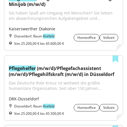
Minijob (m/w/d)
Sie haben Spaß am Umgang mit Menschen? Sie lieben 
ein abwechslungsreiches Aufgabengebiet und...
Kaiserswerther Diakonie
Düsseldorf, Raum
Krefeld
Homeoffice
Vollzeit
Von 25.200,00 € bis 45.600,00 €
Pflegehelfer
 (m/w/d)/Pflegefachassistent 
(m/w/d)/Pflegehilfskraft (m/w/d) in Düsseldorf
Das Deutsche Rote Kreuz ist weltweit die größte 
humanitäre Organisation. Seit über 150 Jahren...
DRK-Düsseldorf
Düsseldorf, Raum
Krefeld
Homeoffice
Vollzeit
Von 25.200,00 € bis 45.500,00 €