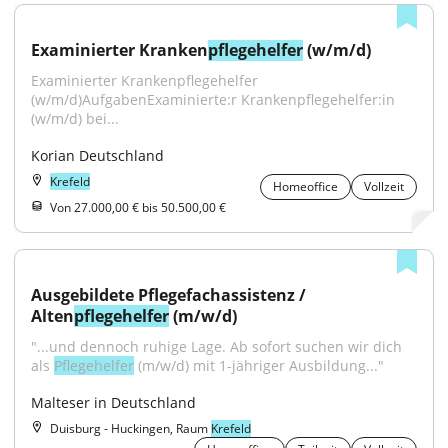
Examinierter Kranken
pflegehelfer
 (w/m/d)
Examinierter Krankenpflegehelfer 
(w/m/d)AufgabenExaminierte:r Krankenpflegehelfer:in 
(w/m/d) bei...
Korian Deutschland
Krefeld
Homeoffice
Vollzeit
Von 27.000,00 € bis 50.500,00 €
Ausgebildete Pflegefachassistenz / 
Alten
pflegehelfer
 (m/w/d)
"...und dennoch ruhige Lage. Ab sofort suchen wir dich 
als 
Pflegehelfer
 (m/w/d) mit 1-jähriger Ausbildung..."
Malteser in Deutschland
Duisburg - Huckingen, Raum
Krefeld