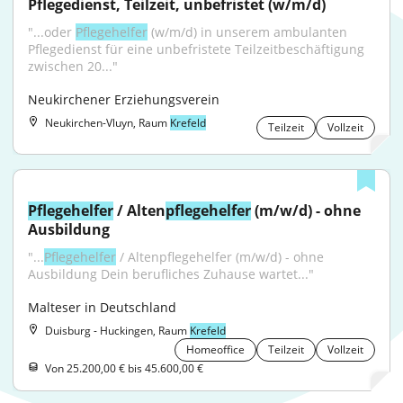
Pflegedienst, Teilzeit, unbefristet (w/m/d)
"...oder 
Pflegehelfer
 (w/m/d) in unserem ambulanten 
Pflegedienst für eine unbefristete Teilzeitbeschäftigung 
zwischen 20..."
Neukirchener Erziehungsverein
Neukirchen-Vluyn, Raum
Krefeld
Teilzeit
Vollzeit
Pflegehelfer
 / Alten
pflegehelfer
 (m/w/d) - ohne 
Ausbildung
"...
Pflegehelfer
 / Altenpflegehelfer (m/w/d) - ohne 
Ausbildung Dein berufliches Zuhause wartet..."
Malteser in Deutschland
Duisburg - Huckingen, Raum
Krefeld
Homeoffice
Teilzeit
Vollzeit
Von 25.200,00 € bis 45.600,00 €