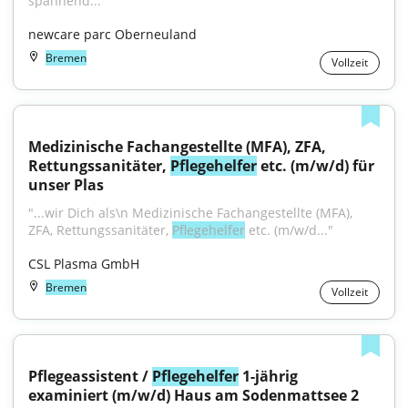
spannend..."
newcare parc Oberneuland
Bremen
Vollzeit
Medizinische Fachangestellte (MFA), ZFA, 
Rettungssanitäter, 
Pflegehelfer
 etc. (m/w/d) für 
unser Plas
"...wir Dich als\n Medizinische Fachangestellte (MFA), 
ZFA, Rettungssanitäter, 
Pflegehelfer
 etc. (m/w/d..."
CSL Plasma GmbH
Bremen
Vollzeit
Pflegeassistent / 
Pflegehelfer
 1-jährig 
examiniert (m/w/d) Haus am Sodenmattsee 2