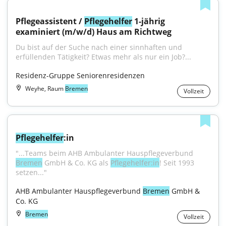
Pflegeassistent / 
Pflegehelfer
 1-jährig 
examiniert (m/w/d) Haus am Richtweg
Du bist auf der Suche nach einer sinnhaften und 
erfüllenden Tätigkeit? Etwas mehr als nur ein Job?...
Residenz-Gruppe Seniorenresidenzen
Weyhe, Raum
Bremen
Vollzeit
Pflegehelfer
:in
"...Teams beim AHB Ambulanter Hauspflegeverbund 
Bremen
 GmbH & Co. KG als 
Pflegehelfer:in
! Seit 1993 
setzen..."
AHB Ambulanter Hauspflegeverbund 
Bremen
 GmbH & 
Co. KG
Bremen
Vollzeit