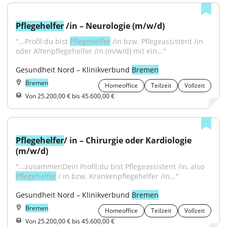
Pflegehelfer
 /in – Neurologie (m/w/d)
"...Profil:du bist 
Pflegehelfer
 /in bzw. Pflegeassistent /in 
oder Altenpflegehelfer /in (m/w/d) mit ein..."
Gesundheit Nord – Klinikverbund 
Bremen
Bremen
Homeoffice
Teilzeit
Vollzeit
Von 25.200,00 € bis 45.600,00 €
Pflegehelfer
/ in – Chirurgie oder Kardiologie 
(m/w/d)
"...zusammenDein Profil:du bist Pflegeassistent /in, also 
Pflegehelfer
 / in bzw. Krankenpflegehelfer /in..."
Gesundheit Nord – Klinikverbund 
Bremen
Bremen
Homeoffice
Teilzeit
Vollzeit
Von 25.200,00 € bis 45.600,00 €