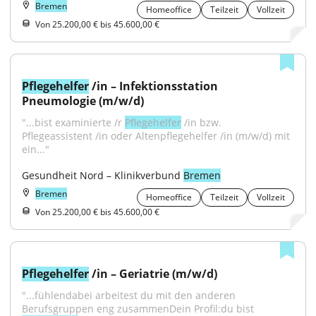
Bremen
Homeoffice
Teilzeit
Vollzeit
Von 25.200,00 € bis 45.600,00 €
Pflegehelfer
 /in – Infektionsstation 
Pneumologie (m/w/d)
"...bist examinierte /r 
Pflegehelfer
 /in bzw. 
Pflegeassistent /in oder Altenpflegehelfer /in (m/w/d) mit 
ein..."
Gesundheit Nord – Klinikverbund 
Bremen
Bremen
Homeoffice
Teilzeit
Vollzeit
Von 25.200,00 € bis 45.600,00 €
Pflegehelfer
 /in – Geriatrie (m/w/d)
"...fühlendabei arbeitest du mit den anderen 
Berufsgruppen eng zusammenDein Profil:du bist 