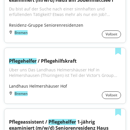
examiniert (m/w/d) Haus am Sodenmattsee I
Du bist auf der Suche nach einer sinnhaften und 
erfüllenden Tätigkeit? Etwas mehr als nur ein Job?...
Residenz-Gruppe Seniorenresidenzen
Bremen
Vollzeit
Pflegehelfer
 / Pflegehilfskraft
Über uns Das Landhaus Helmershäuser Hof in 
Helmershausen (Thüringen) ist Teil der Victor's Group...
Landhaus Helmershäuser Hof
Bremen
Vollzeit
Pflegeassistent / 
Pflegehelfer
 1-jährig 
examiniert (m/w/d) Seniorenresidenz Haus 