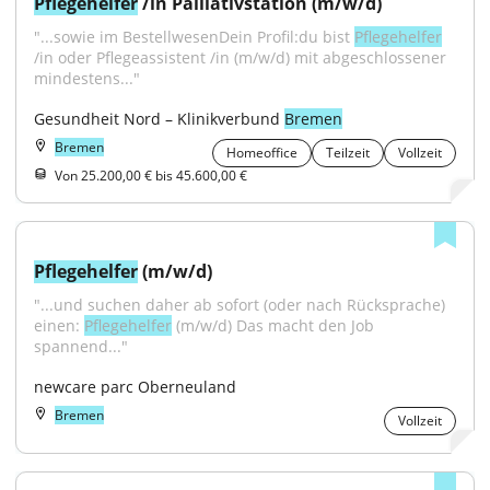
Pflegehelfer
 /in Palliativstation (m/w/d)
"...sowie im BestellwesenDein Profil:du bist 
Pflegehelfer
/in oder Pflegeassistent /in (m/w/d) mit abgeschlossener 
mindestens..."
Gesundheit Nord – Klinikverbund 
Bremen
Bremen
Homeoffice
Teilzeit
Vollzeit
Von 25.200,00 € bis 45.600,00 €
Pflegehelfer
 (m/w/d)
"...und suchen daher ab sofort (oder nach Rücksprache) 
einen: 
Pflegehelfer
 (m/w/d) Das macht den Job 
spannend..."
newcare parc Oberneuland
Bremen
Vollzeit