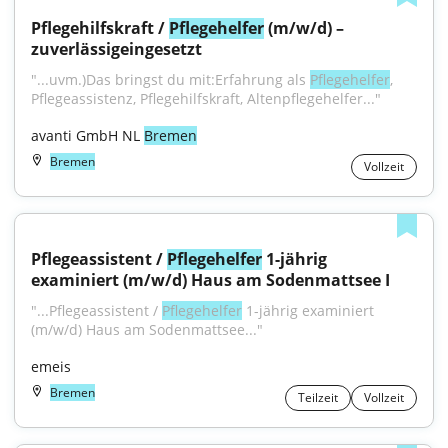
Pflegehilfskraft / 
Pflegehelfer
 (m/w/d) – 
zuverlässigeingesetzt
"...uvm.)Das bringst du mit:Erfahrung als 
Pflegehelfer
, 
Pflegeassistenz, Pflegehilfskraft, Altenpflegehelfer..."
avanti GmbH NL 
Bremen
Bremen
Vollzeit
Pflegeassistent / 
Pflegehelfer
 1-jährig 
examiniert (m/w/d) Haus am Sodenmattsee I
"...Pflegeassistent / 
Pflegehelfer
 1-jährig examiniert 
(m/w/d) Haus am Sodenmattsee..."
emeis
Bremen
Teilzeit
Vollzeit