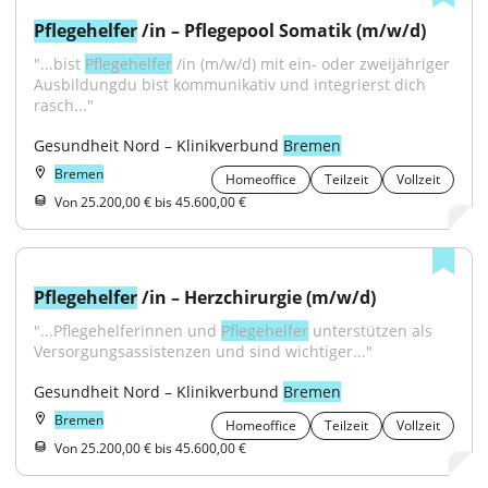
Pflegehelfer
 /in – Pflegepool Somatik (m/w/d)
"...bist 
Pflegehelfer
 /in (m/w/d) mit ein- oder zweijähriger 
Ausbildungdu bist kommunikativ und integrierst dich 
rasch..."
Gesundheit Nord – Klinikverbund 
Bremen
Bremen
Homeoffice
Teilzeit
Vollzeit
Von 25.200,00 € bis 45.600,00 €
Pflegehelfer
 /in – Herzchirurgie (m/w/d)
"...Pflegehelferinnen und 
Pflegehelfer
 unterstützen als 
Versorgungsassistenzen und sind wichtiger..."
Gesundheit Nord – Klinikverbund 
Bremen
Bremen
Homeoffice
Teilzeit
Vollzeit
Von 25.200,00 € bis 45.600,00 €