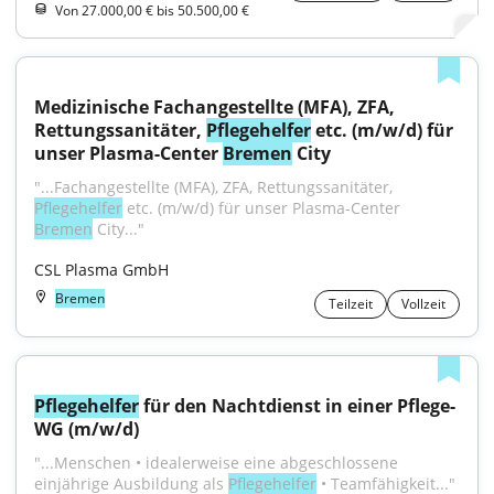
Von 27.000,00 € bis 50.500,00 €
Medizinische Fachangestellte (MFA), ZFA, 
Rettungssanitäter, 
Pflegehelfer
 etc. (m/w/d) für 
unser Plasma-Center 
Bremen
 City
"...Fachangestellte (MFA), ZFA, Rettungssanitäter, 
Pflegehelfer
 etc. (m/w/d) für unser Plasma-Center 
Bremen
 City..."
CSL Plasma GmbH
Bremen
Teilzeit
Vollzeit
Pflegehelfer
 für den Nachtdienst in einer Pflege-
WG (m/w/d)
"...Menschen • idealerweise eine abgeschlossene 
einjährige Ausbildung als 
Pflegehelfer
 • Teamfähigkeit..."