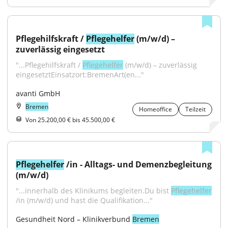
Pflegehilfskraft / 
Pflegehelfer
 (m/w/d) – 
zuverlässig eingesetzt
"...Pflegehilfskraft / 
Pflegehelfer
 (m/w/d) – zuverlässig 
eingesetztEinsatzort:BremenArt(en..."
avanti GmbH
Bremen
Homeoffice
Teilzeit
Von 25.200,00 € bis 45.500,00 €
Pflegehelfer
 /in - Alltags- und Demenzbegleitung 
(m/w/d)
"...innerhalb des Klinikums begleiten.Du bist 
Pflegehelfer
/in (m/w/d) und hast die Qualifikation..."
Gesundheit Nord – Klinikverbund 
Bremen