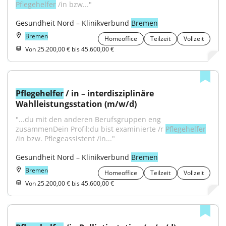
Pflegehelfer
 /in bzw..."
Gesundheit Nord – Klinikverbund 
Bremen
Bremen
Homeoffice
Teilzeit
Vollzeit
Von 25.200,00 € bis 45.600,00 €
Pflegehelfer
 / in – interdisziplinäre 
Wahlleistungsstation (m/w/d)
"...du mit den anderen Berufsgruppen eng 
zusammenDein Profil:du bist examinierte /r 
Pflegehelfer
/in bzw. Pflegeassistent /in..."
Gesundheit Nord – Klinikverbund 
Bremen
Bremen
Homeoffice
Teilzeit
Vollzeit
Von 25.200,00 € bis 45.600,00 €