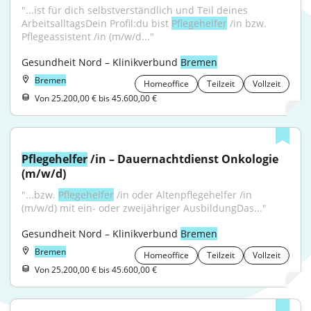
"...ist für dich selbstverständlich und Teil deines 
ArbeitsalltagsDein Profil:du bist 
Pflegehelfer
 /in bzw. 
Pflegeassistent /in (m/w/d..."
Gesundheit Nord – Klinikverbund 
Bremen
Bremen
Homeoffice
Teilzeit
Vollzeit
Von 25.200,00 € bis 45.600,00 €
Pflegehelfer
 /in – Dauernachtdienst Onkologie 
(m/w/d)
"...bzw. 
Pflegehelfer
 /in oder Altenpflegehelfer /in 
(m/w/d) mit ein- oder zweijähriger AusbildungDas..."
Gesundheit Nord – Klinikverbund 
Bremen
Bremen
Homeoffice
Teilzeit
Vollzeit
Von 25.200,00 € bis 45.600,00 €