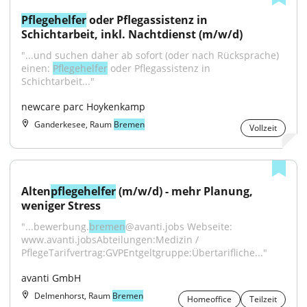
Pflegehelfer
 oder Pflegassistenz in 
Schichtarbeit, inkl. Nachtdienst (m/w/d)
"...und suchen daher ab sofort (oder nach Rücksprache) 
einen: 
Pflegehelfer
 oder Pflegassistenz in 
Schichtarbeit..."
newcare parc Hoykenkamp
Ganderkesee, Raum
Bremen
Vollzeit
Alten
pflegehelfer
 (m/w/d) - mehr Planung, 
weniger Stress
"...bewerbung.
bremen
@avanti.jobs Webseite: 
www.avanti.jobsAbteilungen:Medizin / 
PflegeTarifvertrag:GVPEntgeltgruppe:Übertarifliche..."
avanti GmbH
Delmenhorst, Raum
Bremen
Homeoffice
Teilzeit