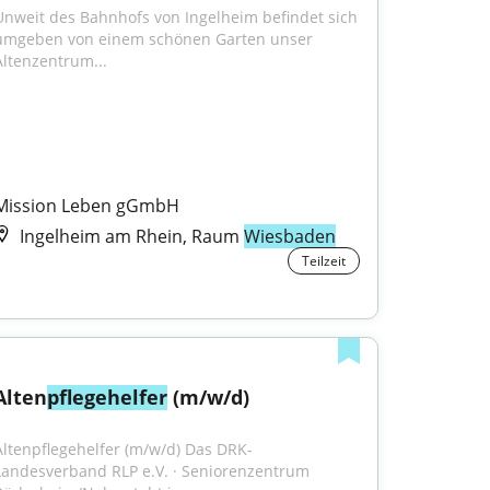
Unweit des Bahnhofs von Ingelheim befindet sich 
umgeben von einem schönen Garten unser 
Altenzentrum...
Mission Leben gGmbH
Ingelheim am Rhein, Raum
Wiesbaden
Teilzeit
Alten
pflegehelfer
 (m/w/d)
Altenpflegehelfer (m/w/d) Das DRK-
Landesverband RLP e.V. · Seniorenzentrum 