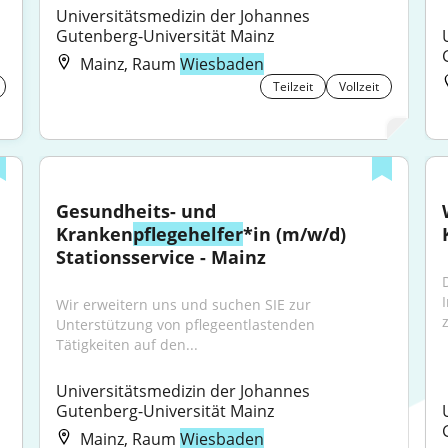
Universitätsmedizin der Johannes 
Gutenberg-Universität Mainz
Mainz, Raum
Wiesbaden
Teilzeit
Vollzeit
Gesundheits- und 
Kranken
pflegehelfer
*in (m/w/d) 
Stationsservice - Mainz
Wir erweitern uns und suchen SIE zur 
Unterstützung von pflegeentlastenden 
Tätigkeiten auf den...
Universitätsmedizin der Johannes 
Gutenberg-Universität Mainz
Mainz, Raum
Wiesbaden