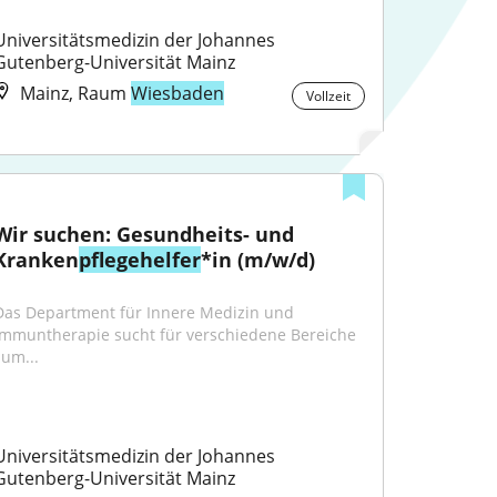
Universitätsmedizin der Johannes 
Gutenberg-Universität Mainz
Mainz, Raum
Wiesbaden
Vollzeit
Wir suchen: Gesundheits- und 
Kranken
pflegehelfer
*in (m/w/d)
Das Department für Innere Medizin und 
Immuntherapie sucht für verschiedene Bereiche 
zum...
Universitätsmedizin der Johannes 
Gutenberg-Universität Mainz