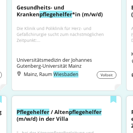
Gesundheits- und 
Kranken
pflegehelfer
*in (m/w/d)
Die Klinik und Poliklinik für Herz- und 
Gefäßchirurgie sucht zum nächstmöglichen 
Zeitpunkt:...
D
Universitätsmedizin der Johannes 
Gutenberg-Universität Mainz
Mainz, Raum
Wiesbaden
Vollzeit
 
Pflegehelfer
 / Alten
pflegehelfer
(m/w/d) in der Villa
"...bei der KörperpflegeBegleitung und 