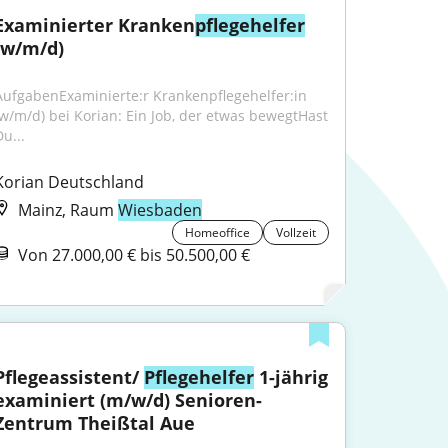
Examinierter Kranken
pflegehelfer
(w/m/d)
AufgabenExaminierte:r Krankenpflegehelfer:in 
(w/m/d) bei Korian: Ein Job, der etwas bewegtHast 
u...
Korian Deutschland
Mainz, Raum
Wiesbaden
Homeoffice
Vollzeit
Von 27.000,00 € bis 50.500,00 €
Pflegeassistent/ 
Pflegehelfer
 1-jährig 
examiniert (m/w/d) Senioren-
Zentrum Theißtal Aue