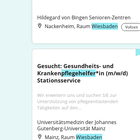
Hildegard von Bingen Senioren-Zentren
Nackenheim, Raum
Wiesbaden
Vollzeit
Gesucht: Gesundheits- und 
Kranken
pflegehelfer
*in (m/w/d) 
Stationsservice
Wir erweitern uns und suchen SIE zur 
Unterstützung von pflegeentlastenden 
Tätigkeiten auf den...
Universitätsmedizin der Johannes 
Gutenberg-Universität Mainz
Mainz, Raum
Wiesbaden