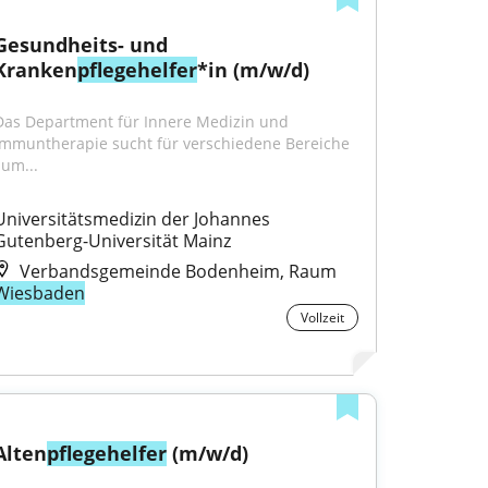
Gesundheits- und 
Kranken
pflegehelfer
*in (m/w/d)
Das Department für Innere Medizin und 
Immuntherapie sucht für verschiedene Bereiche 
zum...
Universitätsmedizin der Johannes 
Gutenberg-Universität Mainz
Verbandsgemeinde Bodenheim, Raum
Wiesbaden
Vollzeit
Alten
pflegehelfer
 (m/w/d)