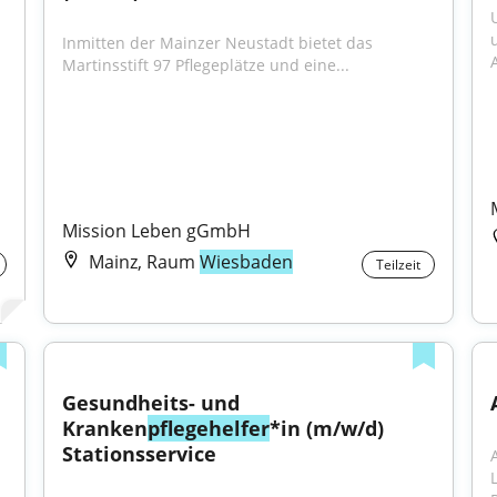
Inmitten der Mainzer Neustadt bietet das 
Martinsstift 97 Pflegeplätze und eine...
Mission Leben gGmbH
Mainz, Raum
Wiesbaden
Teilzeit
Gesundheits- und 
Kranken
pflegehelfer
*in (m/w/d) 
Stationsservice