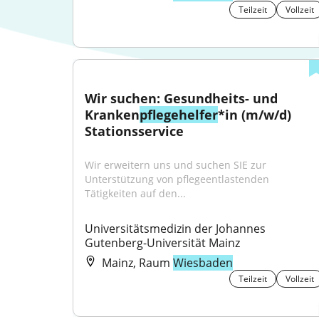
Teilzeit
Vollzeit
Wir suchen: Gesundheits- und 
Kranken
pflegehelfer
*in (m/w/d) 
Stationsservice
Wir erweitern uns und suchen SIE zur 
Unterstützung von pflegeentlastenden 
Tätigkeiten auf den...
Universitätsmedizin der Johannes 
Gutenberg-Universität Mainz
Mainz, Raum
Wiesbaden
Teilzeit
Vollzeit