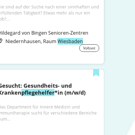
Sie sind auf der Suche nach einer sinnhaften und 
erfüllenden Tätigkeit? Etwas mehr als nur ein 
ob?...
Hildegard von Bingen Senioren-Zentren
Niedernhausen, Raum
Wiesbaden
Vollzeit
Gesucht: Gesundheits- und 
Kranken
pflegehelfer
*in (m/w/d)
Das Department für Innere Medizin und 
Immuntherapie sucht für verschiedene Bereiche 
zum...