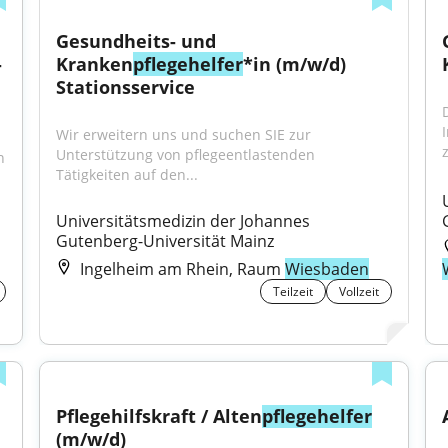
Gesundheits- und 
 
Kranken
pflegehelfer
*in (m/w/d) 
Stationsservice
Wir erweitern uns und suchen SIE zur 
Unterstützung von pflegeentlastenden 
 
Tätigkeiten auf den...
Universitätsmedizin der Johannes 
Gutenberg-Universität Mainz
Ingelheim am Rhein, Raum
Wiesbaden
Teilzeit
Vollzeit
Pflegehilfskraft / Alten
pflegehelfer
(m/w/d)