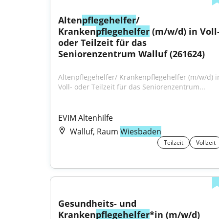
Alten
pflegehelfer
/ 
Kranken
pflegehelfer
 (m/w/d) in Voll-
oder Teilzeit für das 
Seniorenzentrum Walluf (261624)
Altenpflegehelfer/ Krankenpflegehelfer (m/w/d) in
Voll- oder Teilzeit für das Seniorenzentrum...
EVIM Altenhilfe
Walluf, Raum
Wiesbaden
Teilzeit
Vollzeit
Gesundheits- und 
Kranken
pflegehelfer
*in (m/w/d) 