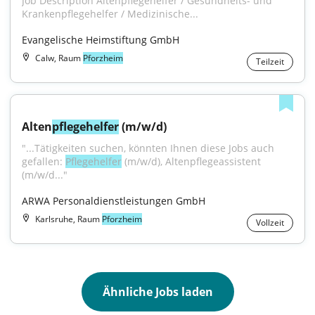
Job Description Altenpflegehelfer / Gesundheits- und 
Krankenpflegehelfer / Medizinische...
Evangelische Heimstiftung GmbH
Calw, Raum
Pforzheim
Teilzeit
Alten
pflegehelfer
 (m/w/d)
"...Tätigkeiten suchen, könnten Ihnen diese Jobs auch 
gefallen: 
Pflegehelfer
 (m/w/d), Altenpflegeassistent 
(m/w/d..."
ARWA Personaldienstleistungen GmbH
Karlsruhe, Raum
Pforzheim
Vollzeit
Ähnliche Jobs laden