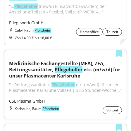
"...
Pflegehelfer
 (m/w/d) Einsatzort:CalwArt(en) der 
Anstellung:Teilzeit - flexibel, VollzeitP_WERK –..."
Pflegewerk GmbH
Calw, Raum
Pforzheim
Homeoffice
Teilzeit
Von 14,00 € bis 16,00 €
Medizinische Fachangestellte (MFA), ZFA, 
Rettungssanitäter, 
Pflegehelfer
 etc. (m/w/d) für 
unser Plasmacenter Karlsruhe
"...Rettungssanitäter, 
Pflegehelfer
 etc. (m/w/d) für unser 
Plasmacenter Karlsruhe Vollzeit | 38,5 Stunden/Woche..."
CSL Plasma GmbH
Karlsruhe, Raum
Pforzheim
Vollzeit