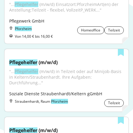
"...
Pflegehelfer
 (m/w/d) Einsatzort:PforzheimArt(en) der 
Anstellung:Teilzeit - flexibel, VollzeitP_WERK..."
Pflegewerk GmbH
Pforzheim
Homeoffice
Teilzeit
Von 14,00 € bis 16,00 €
Pflegehelfer
 (m/w/d)
"...
Pflegehelfer
 (m/w/d) in Teilzeit oder auf Minijob-Basis 
in Keltern/Straubenhardt. Ihre Aufgaben: 
Durchführung..."
Soziale Dienste Straubenhardt/Keltern gGmbH
Straubenhardt, Raum
Pforzheim
Teilzeit
Pflegehelfer
 (m/w/d)