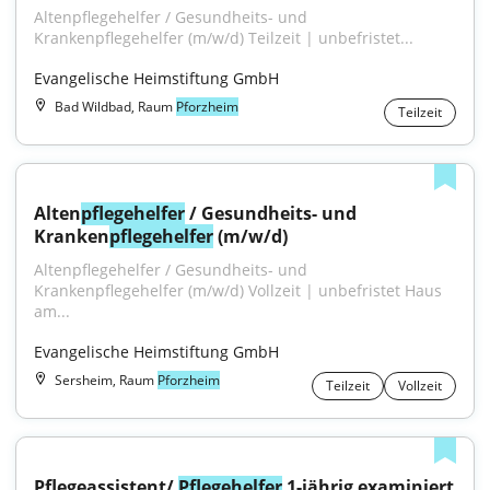
Altenpflegehelfer / Gesundheits- und 
Krankenpflegehelfer (m/w/d) Teilzeit | unbefristet...
Evangelische Heimstiftung GmbH
Bad Wildbad, Raum
Pforzheim
Teilzeit
Alten
pflegehelfer
 / Gesundheits- und 
Kranken
pflegehelfer
 (m/w/d)
Altenpflegehelfer / Gesundheits- und 
Krankenpflegehelfer (m/w/d) Vollzeit | unbefristet Haus 
am...
Evangelische Heimstiftung GmbH
Sersheim, Raum
Pforzheim
Teilzeit
Vollzeit
Pflegeassistent/ 
Pflegehelfer
 1-jährig examiniert 