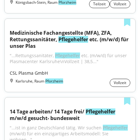
Königsbach-Stein, Raum
Pforzheim
Teilzeit
Vollzeit
Medizinische Fachangestellte (MFA), ZFA, 
Rettungssanitäter, 
Pflegehelfer
 etc. (m/w/d) für 
unser Plas
"...Rettungssanitäter, 
Pflegehelfer
 etc. (m/w/d) für unser 
Plasmacenter Karlsruhe\nVollzeit | 38,5..."
CSL Plasma GmbH
Karlsruhe, Raum
Pforzheim
Vollzeit
14 Tage arbeiten/ 14 Tage frei/ 
Pflegehelfer
m/w/d gesucht- bundesweit
"...ist in ganz Deutschland tätig. Wir suchen 
Pflegehelfer
(m/w/d) für ein einzigartiges Arbeitsmodell: Sie 
wohnen..."