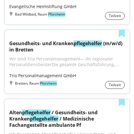
Evangelische Heimstiftung GmbH
Bad Wildbad, Raum
Pforzheim
Teilzeit
Gesundheits- und Kranken
pflegehelfer
 (m/w/d) 
in Bretten
Wir sind Trio Personalmanagement— Ihr regionaler 
PersonaldienstleisterDie gesamte Geschäftsführung,...
Trio Personalmanagement GmbH
Bretten, Raum
Pforzheim
Teilzeit
Alten
pflegehelfer
 / Gesundheits- und 
Kranken
pflegehelfer
 / Medizinische 
Fachangestellte ambulante Pf