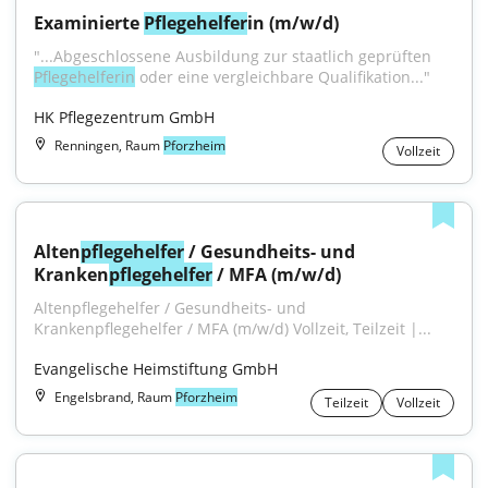
Examinierte 
Pflegehelfer
in (m/w/d)
"...Abgeschlossene Ausbildung zur staatlich geprüften 
Pflegehelferin
 oder eine vergleichbare Qualifikation..."
HK Pflegezentrum GmbH
Renningen, Raum
Pforzheim
Vollzeit
Alten
pflegehelfer
 / Gesundheits- und 
Kranken
pflegehelfer
 / MFA (m/w/d)
Altenpflegehelfer / Gesundheits- und 
Krankenpflegehelfer / MFA (m/w/d) Vollzeit, Teilzeit |...
Evangelische Heimstiftung GmbH
Engelsbrand, Raum
Pforzheim
Teilzeit
Vollzeit