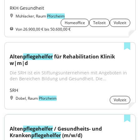
RKH Gesundheit
Mühlacker, Raum
Pforzheim
Homeoffice
Teilzeit
Vollzeit
Von 26.900,00 € bis 50.600,00 €
Alten
pflegehelfer
 für Rehabilitation Klinik 
w|m|d
Die SRH ist ein Stiftungsunternehmen mit Angeboten in 
den Bereichen Bildung und Gesundheit. Die...
SRH
Dobel, Raum
Pforzheim
Vollzeit
Alten
pflegehelfer
 / Gesundheits- und 
Kranken
pflegehelfer
 (m/w/d)