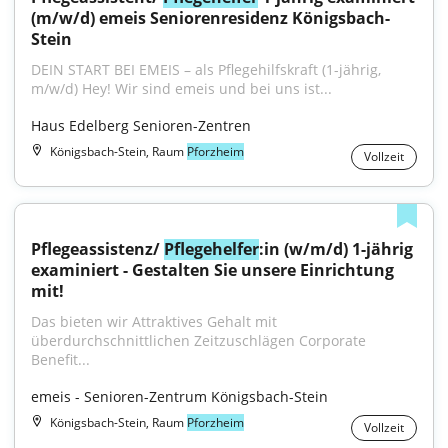
(m/w/d) emeis Seniorenresidenz Königsbach-
Stein
DEIN START BEI EMEIS – als Pflegehilfskraft (1-jährig, 
m/w/d) Hey! Wir sind emeis und bei uns ist...
Haus Edelberg Senioren-Zentren
Königsbach-Stein, Raum
Pforzheim
Vollzeit
Pflegeassistenz/ 
Pflegehelfer
:in (w/m/d) 1-jährig 
examiniert - Gestalten Sie unsere Einrichtung 
mit!
Das bieten wir Attraktives Gehalt mit 
überdurchschnittlichen Zeitzuschlägen Corporate 
Benefit...
emeis - Senioren-Zentrum Königsbach-Stein
Königsbach-Stein, Raum
Pforzheim
Vollzeit