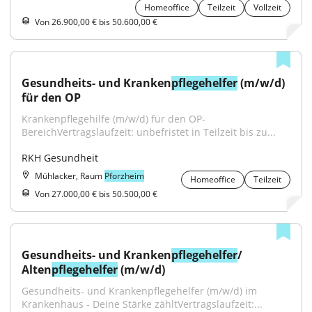
Homeoffice
Teilzeit
Vollzeit
Von 26.900,00 € bis 50.600,00 €
Gesundheits- und Kranken
pflegehelfer
 (m/w/d) 
für den OP
Krankenpflegehilfe (m/w/d) für den OP-
BereichVertragslaufzeit: unbefristet in Teilzeit bis zu...
RKH Gesundheit
Mühlacker, Raum
Pforzheim
Homeoffice
Teilzeit
Von 27.000,00 € bis 50.500,00 €
Gesundheits- und Kranken
pflegehelfer
/ 
Alten
pflegehelfer
 (m/w/d)
Gesundheits- und Krankenpflegehelfer (m/w/d) im 
Krankenhaus - Deine Stärke zähltVertragslaufzeit:...