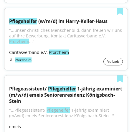
Pflegehelfer
 (w/m/d) im Harry-Keller-Haus
"...unser christliches Menschenbild, dann freuen wir uns 
auf Ihre Bewerbung. Kontakt Caritasverband e.V. 
Pforzheim
..."
Caritasverband e.V. 
Pforzheim
Pforzheim
Vollzeit
Pflegeassistent/ 
Pflegehelfer
 1-jährig examiniert 
(m/w/d) emeis Seniorenresidenz Königsbach-
Stein
"...Pflegeassistent/ 
Pflegehelfer
 1-jährig examiniert 
(m/w/d) emeis Seniorenresidenz Königsbach-Stein..."
emeis