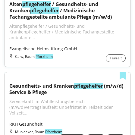
Alten
pflegehelfer
 / Gesundheits- und 
Kranken
pflegehelfer
 / Medizinische 
Fachangestellte ambulante Pflege (m/w/d)
Altenpflegehelfer / Gesundheits- und 
Krankenpflegehelfer / Medizinische Fachangestellte 
ambulante...
Evangelische Heimstiftung GmbH
Calw, Raum
Pforzheim
Teilzeit
Gesundheits- und Kranken
pflegehelfer
 (m/w/d) 
Service & Pflege
Servicekraft im Wahlleistungsbereich 
(m/w/d)Vertragslaufzeit: unbefristet in Teilzeit oder 
Vollzeit...
RKH Gesundheit
Mühlacker, Raum
Pforzheim