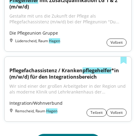
Pflegehelfer
 mit Zusatzqualifikation LG 1 & 2 
(m/w/d)
Gestalte mit uns die Zukunft der Pflege als 
Pflegefachassistenz (m/w/d) bei der Pflegeunion "Du...
Die Pflegeunion Gruppe
Lüdenscheid, Raum
Hagen
Vollzeit
Pflegefachassistenz / Kranken
pflegehelfer
*in 
(m/w/d) für den Integrationsbereich
Wir sind einer der großen Arbeitgeber in der Region und 
als moderne Klinik und Lehrkrankenhaus der...
Integration/Wohnverbund
Remscheid, Raum
Hagen
Teilzeit
Vollzeit