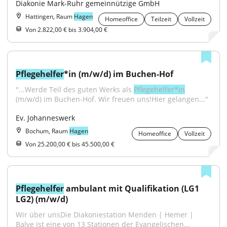
Diakonie Mark-Ruhr gemeinnützige GmbH
Hattingen, Raum
Hagen
Homeoffice
Teilzeit
Vollzeit
Von 2.822,00 € bis 3.904,00 €
Pflegehelfer
*in (m/w/d) im Buchen-Hof
"...Werde Teil des guten Werks als 
Pflegehelfer*in
(m/w/d) im Buchen-Hof. Wir freuen uns!Hier gelangen..."
Ev. Johanneswerk
Bochum, Raum
Hagen
Homeoffice
Vollzeit
Von 25.200,00 € bis 45.500,00 €
Pflegehelfer
 ambulant mit Qualifikation (LG1 
LG2) (m/w/d)
Wir über unsDie Diakoniestation Menden | Hemer | 
Balve ist eine von 13 Stationen der Evangelischen...