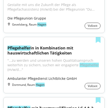
Gestalte mit uns die Zukunft der Pflege als 
Pflegefachassistenz (m/w/d) bei der Pflegeunion "Du...
Die Pflegeunion Gruppe
Gevelsberg, Raum
Hagen
Vollzeit
Pflegehelfer
in in Kombination mit 
hauswirtschaftlichen Tätigkeiten
"...zu werden und unseren hohen Qualitätsanspruch 
weiterhin zu sichern, suchen wir engagierte 
Pflegehelfer
(m/w/d..."
Ambulanter Pflegedienst Lichtblicke GmbH
Dortmund, Raum
Hagen
Vollzeit