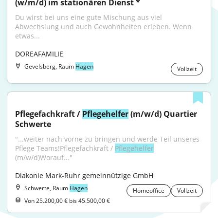
(w/m/d) im stationären Dienst *
Du wirst bei uns eine gute Mischung aus viel 
Abwechslung und auch Gewohnheiten erleben. Wenn 
etwas...
DOREAFAMILIE
Gevelsberg, Raum
Hagen
Vollzeit
Pflegefachkraft / 
Pflegehelfer
 (m/w/d) Quartier 
Schwerte
"...weiter nach vorne zu bringen und werde Teil unseres 
Pflege Teams!Pflegefachkraft / 
Pflegehelfer
(m/w/d)Worauf..."
Diakonie Mark-Ruhr gemeinnützige GmbH
Schwerte, Raum
Hagen
Homeoffice
Vollzeit
Von 25.200,00 € bis 45.500,00 €