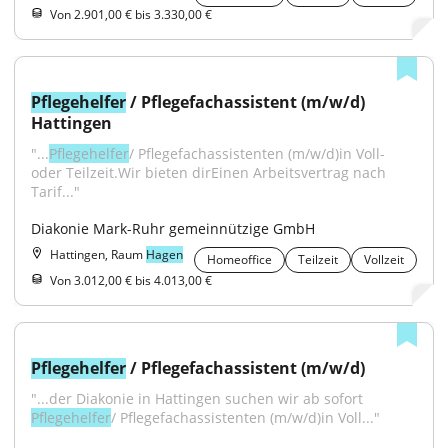
Von 2.901,00 € bis 3.330,00 €
Pflegehelfer
 / Pflegefachassistent (m/w/d) 
Hattingen
"...
Pflegehelfer
/ Pflegefachassistenten (m/w/d)in Voll- 
oder Teilzeit.Wir bieten dirEinen Arbeitsvertrag nach 
Tarif..."
Diakonie Mark-Ruhr gemeinnützige GmbH
Hattingen, Raum
Hagen
Homeoffice
Teilzeit
Vollzeit
Von 3.012,00 € bis 4.013,00 €
Pflegehelfer
 / Pflegefachassistent (m/w/d)
"...der Diakonie in Hattingen suchen wir ab sofort 
Pflegehelfer
/ Pflegefachassistenten (m/w/d)in Voll..."