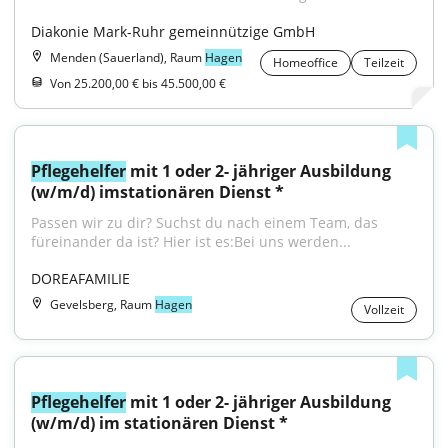
Diakonie Mark-Ruhr gemeinnützige GmbH
Menden (Sauerland), Raum
Hagen
Homeoffice
Teilzeit
Von 25.200,00 € bis 45.500,00 €
Pflegehelfer
 mit 1 oder 2- jähriger Ausbildung 
(w/m/d) imstationären Dienst *
Passen wir zu dir? Suchst du nach einem Team, das 
füreinander da ist? Hier ist es:Bei uns werden...
DOREAFAMILIE
Gevelsberg, Raum
Hagen
Vollzeit
Pflegehelfer
 mit 1 oder 2- jähriger Ausbildung 
(w/m/d) im stationären Dienst *