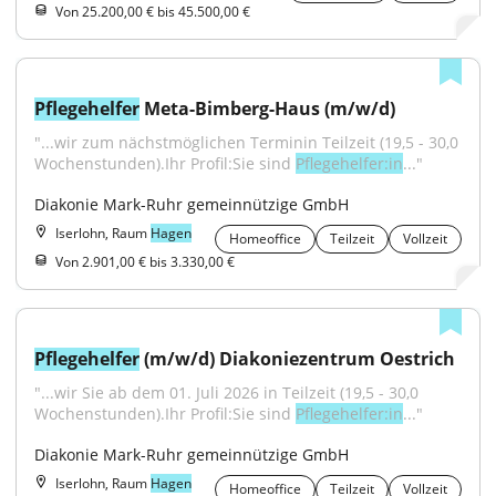
Von 25.200,00 € bis 45.500,00 €
Pflegehelfer
 Meta-Bimberg-Haus (m/w/d)
"...wir zum nächstmöglichen Terminin Teilzeit (19,5 - 30,0 
Wochenstunden).Ihr Profil:Sie sind 
Pflegehelfer:in
..."
Diakonie Mark-Ruhr gemeinnützige GmbH
Iserlohn, Raum
Hagen
Homeoffice
Teilzeit
Vollzeit
Von 2.901,00 € bis 3.330,00 €
Pflegehelfer
 (m/w/d) Diakoniezentrum Oestrich
"...wir Sie ab dem 01. Juli 2026 in Teilzeit (19,5 - 30,0 
Wochenstunden).Ihr Profil:Sie sind 
Pflegehelfer:in
..."
Diakonie Mark-Ruhr gemeinnützige GmbH
Iserlohn, Raum
Hagen
Homeoffice
Teilzeit
Vollzeit