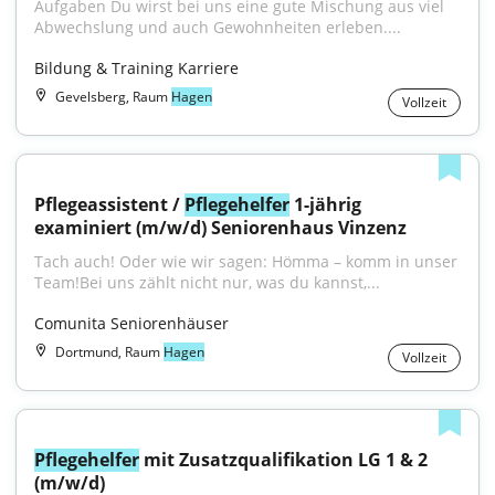
Aufgaben Du wirst bei uns eine gute Mischung aus viel 
Abwechslung und auch Gewohnheiten erleben....
Bildung & Training Karriere
Gevelsberg, Raum
Hagen
Vollzeit
Pflegeassistent / 
Pflegehelfer
 1-jährig 
examiniert (m/w/d) Seniorenhaus Vinzenz
Tach auch! Oder wie wir sagen: Hömma – komm in unser 
Team!Bei uns zählt nicht nur, was du kannst,...
Comunita Seniorenhäuser
Dortmund, Raum
Hagen
Vollzeit
Pflegehelfer
 mit Zusatzqualifikation LG 1 & 2 
(m/w/d)