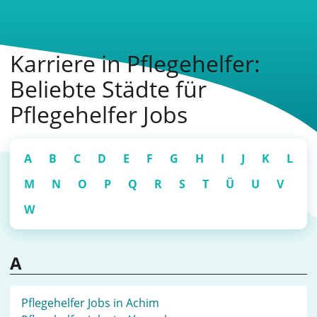
Karriere in Pflegehelfer:
Beliebte Städte für
Pflegehelfer Jobs
A
B
C
D
E
F
G
H
I
J
K
L
M
N
O
P
Q
R
S
T
Ü
U
V
W
A
Pflegehelfer Jobs in Achim