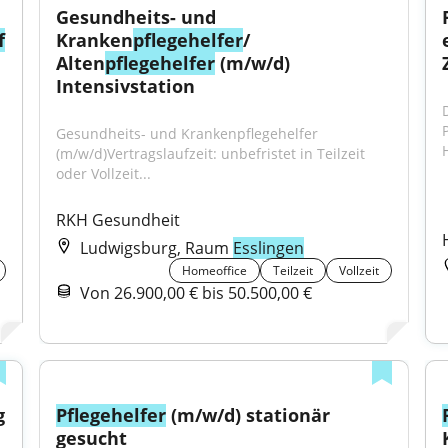
Gesundheits- und 
f
Kranken
pflegehelfer
/ 
Alten
pflegehelfer
 (m/w/d) 
Intensivstation
P
Gesundheits- und Krankenpflegehelfer 
(m/w/d)Vertragslaufzeit: unbefristet in Teilzeit 
oder Vollzeit...
RKH Gesundheit
Ludwigsburg, Raum
Esslingen
Homeoffice
Teilzeit
Vollzeit
Von 26.900,00 € bis 50.500,00 €
 
Pflegehelfer
 (m/w/d) stationär 
gesucht