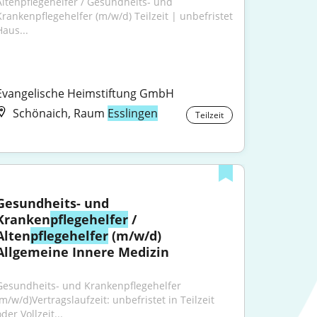
Altenpflegehelfer / Gesundheits- und 
Krankenpflegehelfer (m/w/d) Teilzeit | unbefristet 
Haus...
Evangelische Heimstiftung GmbH
Schönaich, Raum
Esslingen
Teilzeit
Gesundheits- und 
Kranken
pflegehelfer
 / 
Alten
pflegehelfer
 (m/w/d) 
Allgemeine Innere Medizin
Gesundheits- und Krankenpflegehelfer 
m/w/d)Vertragslaufzeit: unbefristet in Teilzeit 
der Vollzeit...