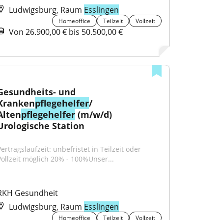
Ludwigsburg, Raum
Esslingen
Homeoffice
Teilzeit
Vollzeit
Von 26.900,00 € bis 50.500,00 €
Gesundheits- und 
Kranken
pflegehelfer
/ 
Alten
pflegehelfer
 (m/w/d) 
Urologische Station
ertragslaufzeit: unbefristet in Teilzeit oder 
Vollzeit möglich 20% - 100%Unser...
RKH Gesundheit
Ludwigsburg, Raum
Esslingen
Homeoffice
Teilzeit
Vollzeit