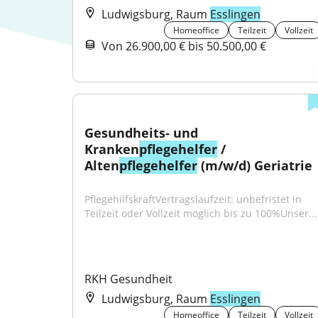
Ludwigsburg, Raum
Esslingen
Homeoffice
Teilzeit
Vollzeit
Von 26.900,00 € bis 50.500,00 €
Gesundheits- und 
Kranken
pflegehelfer
 / 
Alten
pflegehelfer
 (m/w/d) Geriatrie
PflegehilfskraftVertragslaufzeit: unbefristet in 
Teilzeit oder Vollzeit möglich bis zu 100%Unser...
RKH Gesundheit
Ludwigsburg, Raum
Esslingen
Homeoffice
Teilzeit
Vollzeit