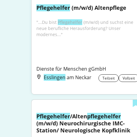
Pflegehelfer
 (m/w/d) Altenpflege
"...Du bist 
Pflegehelfer
 (m/w/d) und suchst eine 
neue berufliche Herausforderung? Unser 
modernes..."
Dienste für Menschen gGmbH
Esslingen
am Neckar
Teilzeit
Vollzeit
Pflegehelfer
/Alten
pflegehelfer
(m/w/d) Neurochirurgische IMC-
Station/ Neurologische Kopfklinik