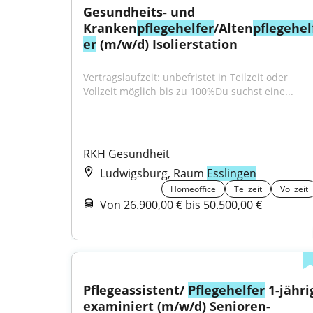
Gesundheits- und 
Kranken
pflegehelfer
/Alten
pflegehel
er
 (m/w/d) Isolierstation
Vertragslaufzeit: unbefristet in Teilzeit oder 
Vollzeit möglich bis zu 100%Du suchst eine...
RKH Gesundheit
Ludwigsburg, Raum
Esslingen
Homeoffice
Teilzeit
Vollzeit
Von 26.900,00 € bis 50.500,00 €
Pflegeassistent/ 
Pflegehelfer
 1-jährig
examiniert (m/w/d) Senioren-