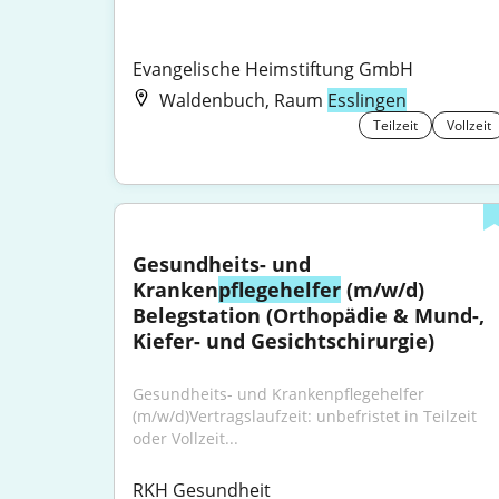
Evangelische Heimstiftung GmbH
Waldenbuch, Raum
Esslingen
Teilzeit
Vollzeit
Gesundheits- und 
Kranken
pflegehelfer
 (m/w/d) 
Belegstation (Orthopädie & Mund-, 
Kiefer- und Gesichtschirurgie)
Gesundheits- und Krankenpflegehelfer 
(m/w/d)Vertragslaufzeit: unbefristet in Teilzeit 
oder Vollzeit...
RKH Gesundheit