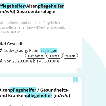
Pflegehelfer
/Alten
pflegehelfer
(m/w/d) Gastroenterologie
Gesundheits- und Krankenpflegehelfer oder 
Altenpflegehelfer (m/w/d)Vertragslaufzeit: 
nbefristet in...
RKH Gesundheit
Ludwigsburg, Raum
Esslingen
Homeoffice
Teilzeit
Vollzeit
Von 25.200,00 € bis 45.600,00 €
Alten
pflegehelfer
 / Gesundheits- 
und Kranken
pflegehelfer
 (m/w/d)