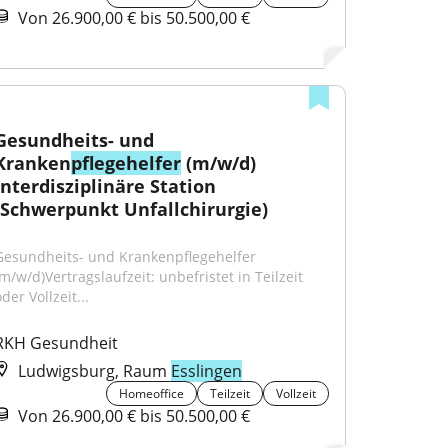
Von 26.900,00 € bis 50.500,00 €
Gesundheits- und 
Kranken
pflegehelfer
 (m/w/d) 
Interdisziplinäre Station 
(Schwerpunkt Unfallchirurgie)
Gesundheits- und Krankenpflegehelfer 
m/w/d)Vertragslaufzeit: unbefristet in Teilzeit 
der Vollzeit...
RKH Gesundheit
Ludwigsburg, Raum
Esslingen
Homeoffice
Teilzeit
Vollzeit
Von 26.900,00 € bis 50.500,00 €