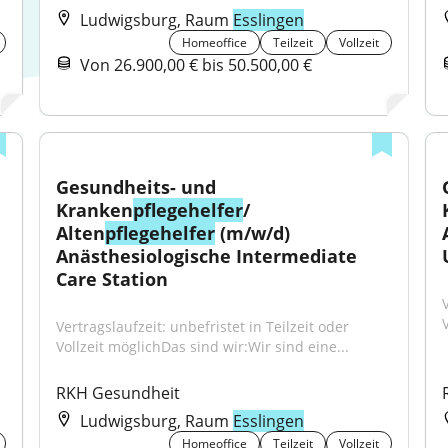
Ludwigsburg, Raum
Esslingen
Homeoffice
Teilzeit
Vollzeit
Von 26.900,00 € bis 50.500,00 €
Gesundheits- und 
Kranken
pflegehelfer
/ 
Alten
pflegehelfer
 (m/w/d) 
Anästhesiologische Intermediate 
Care Station
V
Vertragslaufzeit: unbefristet in Teilzeit oder 
Vollzeit möglichDas sind wir:Wir sind eine...
RKH Gesundheit
Ludwigsburg, Raum
Esslingen
Homeoffice
Teilzeit
Vollzeit