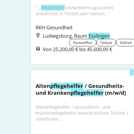
"...
Pflegehelfer
 (m/w/d)Vertragslaufzeit: 
unbefristet in Teilzeit oder Vollzeit..."
RKH Gesundheit
Ludwigsburg, Raum
Esslingen
Homeoffice
Teilzeit
Vollzeit
Von 25.200,00 € bis 45.600,00 €
Alten
pflegehelfer
 / Gesundheits- 
und Kranken
pflegehelfer
 (m/w/d)
Altenpflegehelfer / Gesundheits- und 
Krankenpflegehelfer (m/w/d) Vollzeit, Teilzeit | 
unbefristet...