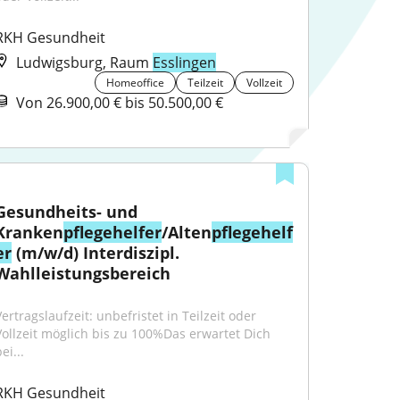
RKH Gesundheit
Ludwigsburg, Raum
Esslingen
Homeoffice
Teilzeit
Vollzeit
Von 26.900,00 € bis 50.500,00 €
Gesundheits- und 
Kranken
pflegehelfer
/Alten
pflegehelf
er
 (m/w/d) Interdiszipl. 
Wahlleistungsbereich
ertragslaufzeit: unbefristet in Teilzeit oder 
Vollzeit möglich bis zu 100%Das erwartet Dich 
ei...
RKH Gesundheit