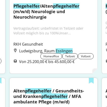
Pflegehelfer
/Alten
pflegehelfer
(m/w/d) Neurologie und 
Neurochirurgie
Vertragslaufzeit: unbefristet in Teilzeit oder 
u
Vollzeit möglich bis zu 100%Unser...
RKH Gesundheit
Ludwigsburg, Raum
Esslingen
Homeoffice
Teilzeit
Vollzeit
Von 25.200,00 € bis 45.600,00 €
Alten
pflegehelfer
 / Gesundheits- 
und Kranken
pflegehelfer
 / MFA 
ambulante Pflege (m/w/d)