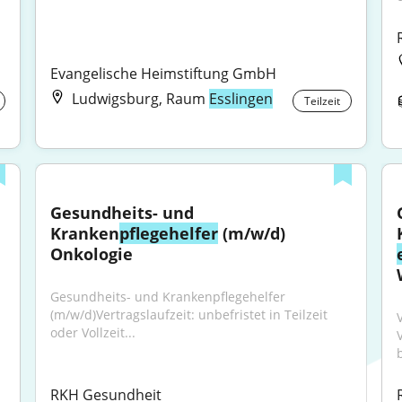
Evangelische Heimstiftung GmbH
Ludwigsburg, Raum
Esslingen
Teilzeit
Gesundheits- und 
Kranken
pflegehelfer
 (m/w/d) 
Onkologie
Gesundheits- und Krankenpflegehelfer 
(m/w/d)Vertragslaufzeit: unbefristet in Teilzeit 
V
oder Vollzeit...
b
RKH Gesundheit