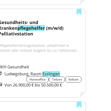
Gesundheits- und 
Kranken
pflegehelfer
 (m/w/d) 
Palliativstation
PflegehelferVertragslaufzeit: unbefristet in 
Teilzeit oder Vollzeit möglich bis zu 100%Unser...
RKH Gesundheit
Ludwigsburg, Raum
Esslingen
Homeoffice
Teilzeit
Vollzeit
Von 26.900,00 € bis 50.500,00 €