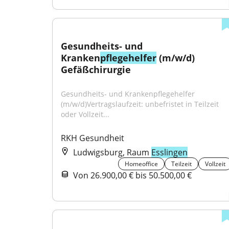
Gesundheits- und 
Kranken
pflegehelfer
 (m/w/d) 
Gefäßchirurgie
Gesundheits- und Krankenpflegehelfer 
(m/w/d)Vertragslaufzeit: unbefristet in Teilzeit 
oder Vollzeit...
RKH Gesundheit
Ludwigsburg, Raum
Esslingen
Homeoffice
Teilzeit
Vollzeit
Von 26.900,00 € bis 50.500,00 €