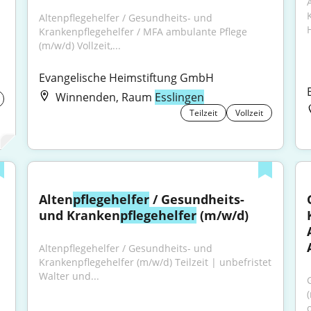
Altenpflegehelfer / Gesundheits- und 
Krankenpflegehelfer / MFA ambulante Pflege 
(m/w/d) Vollzeit,...
Evangelische Heimstiftung GmbH
Winnenden, Raum
Esslingen
Teilzeit
Vollzeit
Alten
pflegehelfer
 / Gesundheits- 
und Kranken
pflegehelfer
 (m/w/d)
Altenpflegehelfer / Gesundheits- und 
Krankenpflegehelfer (m/w/d) Teilzeit | unbefristet 
Walter und...
(
o