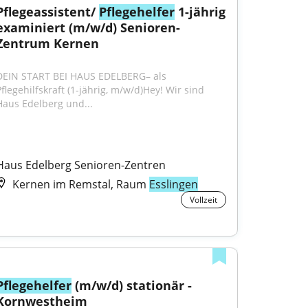
Pflegeassistent/ 
Pflegehelfer
 1-jährig 
examiniert (m/w/d) Senioren-
Zentrum Kernen
DEIN START BEI HAUS EDELBERG– als 
flegehilfskraft (1-jährig, m/w/d)Hey! Wir sind 
Haus Edelberg und...
Haus Edelberg Senioren-Zentren
Kernen im Remstal, Raum
Esslingen
Vollzeit
Pflegehelfer
 (m/w/d) stationär - 
Kornwestheim