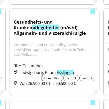
Gesundheits- und 
Kranken
pflegehelfer
 (m/w/d) 
Allgemein- und Viszeralchirurgie
Gesundheits- und Krankenpflegehelfer 
(m/w/d)Vertragslaufzeit: unbefristet in Teilzeit 
oder Vollzeit...
RKH Gesundheit
Ludwigsburg, Raum
Esslingen
Homeoffice
Teilzeit
Vollzeit
Von 26.900,00 € bis 50.500,00 €