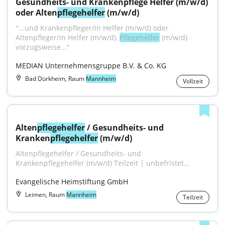
Gesundheits- und Krankenpflege Helfer (m/w/d) 
oder Alten
pflegehelfer
 (m/w/d)
"...und Krankenpfleger/in Helfer (m/w/d) oder 
Altenpfleger/in Helfer (m/w/d), 
Pflegehelfer
 (m/w/d) 
vorzugsweise..."
MEDIAN Unternehmensgruppe B.V. & Co. KG
Bad Dürkheim, Raum
Mannheim
Vollzeit
Alten
pflegehelfer
 / Gesundheits- und 
Kranken
pflegehelfer
 (m/w/d)
Altenpflegehelfer / Gesundheits- und 
Krankenpflegehelfer (m/w/d) Teilzeit | unbefristet...
Evangelische Heimstiftung GmbH
Leimen, Raum
Mannheim
Teilzeit