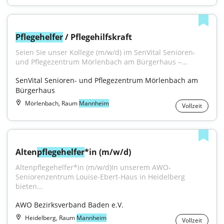
Pflegehelfer
 / Pflegehilfskraft
Seien Sie unser Kollege (m/w/d) im SenVital Senioren- 
und Pflegezentrum Mörlenbach am Bürgerhaus –...
SenVital Senioren- und Pflegezentrum Mörlenbach am 
Bürgerhaus
Mörlenbach, Raum
Mannheim
Vollzeit
Alten
pflegehelfer
*in (m/w/d)
Altenpflegehelfer*in (m/w/d)In unserem AWO-
Seniorenzentrum Louise-Ebert-Haus in Heidelberg 
bieten...
AWO Bezirksverband Baden e.V.
Heidelberg, Raum
Mannheim
Vollzeit