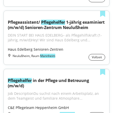
Pflegeassistent/ 
Pflegehelfer
 1-jährig examiniert 
(m/w/d) Senioren-Zentrum Neulußheim
DEIN START BEI HAUS EDELBERG– als Pflegehilfskraft (1-
jährig, m/w/d)Hey! Wir sind Haus Edelberg und...
Haus Edelberg Senioren-Zentren
Neulußheim, Raum
Mannheim
Vollzeit
Pflegehelfer
 in der Pflege und Betreuung 
(m/w/d)
Job DescriptionDu suchst nach einem Arbeitsplatz, an 
dem Teamgeist und familiäre Atmosphäre...
C&E Pflegeteam Heppenheim GmbH