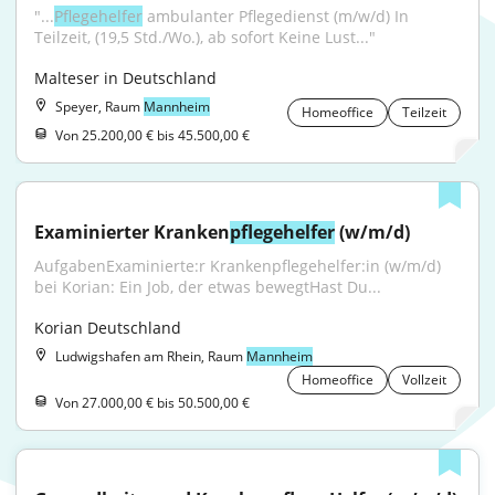
"...
Pflegehelfer
 ambulanter Pflegedienst (m/w/d) In 
Teilzeit, (19,5 Std./Wo.), ab sofort Keine Lust..."
Malteser in Deutschland
Speyer, Raum
Mannheim
Homeoffice
Teilzeit
Von 25.200,00 € bis 45.500,00 €
Examinierter Kranken
pflegehelfer
 (w/m/d)
AufgabenExaminierte:r Krankenpflegehelfer:in (w/m/d) 
bei Korian: Ein Job, der etwas bewegtHast Du...
Korian Deutschland
Ludwigshafen am Rhein, Raum
Mannheim
Homeoffice
Vollzeit
Von 27.000,00 € bis 50.500,00 €