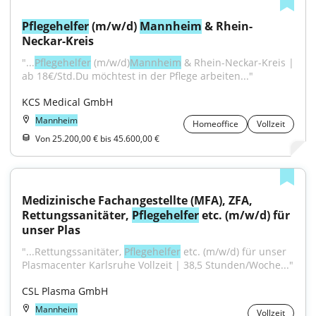
Pflegehelfer
 (m/w/d) 
Mannheim
 & Rhein-
Neckar-Kreis
"...
Pflegehelfer
 (m/w/d)
Mannheim
 & Rhein-Neckar-Kreis | 
ab 18€/Std.Du möchtest in der Pflege arbeiten..."
KCS Medical GmbH
Mannheim
Homeoffice
Vollzeit
Von 25.200,00 € bis 45.600,00 €
Medizinische Fachangestellte (MFA), ZFA, 
Rettungssanitäter, 
Pflegehelfer
 etc. (m/w/d) für 
unser Plas
"...Rettungssanitäter, 
Pflegehelfer
 etc. (m/w/d) für unser 
Plasmacenter Karlsruhe Vollzeit | 38,5 Stunden/Woche..."
CSL Plasma GmbH
Mannheim
Vollzeit