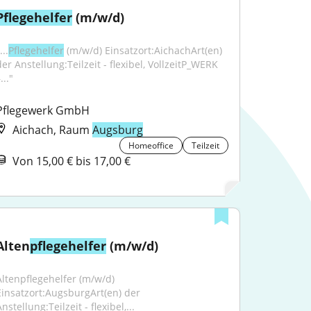
Pflegehelfer
 (m/w/d)
...
Pflegehelfer
 (m/w/d) Einsatzort:AichachArt(en) 
er Anstellung:Teilzeit - flexibel, VollzeitP_WERK 
..."
Pflegewerk GmbH
Aichach, Raum
Augsburg
Homeoffice
Teilzeit
Von 15,00 € bis 17,00 €
Alten
pflegehelfer
 (m/w/d)
Altenpflegehelfer (m/w/d) 
Einsatzort:AugsburgArt(en) der 
nstellung:Teilzeit - flexibel,...