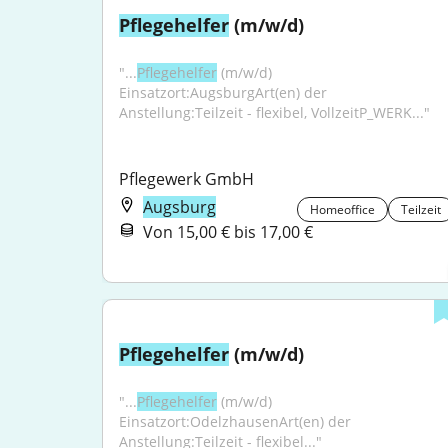
Pflegehelfer
 (m/w/d)
"...
Pflegehelfer
 (m/w/d) 
Einsatzort:AugsburgArt(en) der 
Anstellung:Teilzeit - flexibel, VollzeitP_WERK..."
Pflegewerk GmbH
Augsburg
Homeoffice
Teilzeit
Von 15,00 € bis 17,00 €
Pflegehelfer
 (m/w/d)
"...
Pflegehelfer
 (m/w/d) 
Einsatzort:OdelzhausenArt(en) der 
Anstellung:Teilzeit - flexibel..."