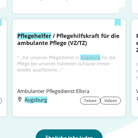
Pflegehelfer
 / Pflegehilfskraft für die 
ambulante Pflege (VZ/TZ)
"...für unseren Pflegedienst in 
Augsburg
 für die 
Pflege bei unseren Patienten zuhause immer 
wieder qualifizierte..."
J
Ambulanter Pflegedienst Ellora
Augsburg
Teilzeit
Vollzeit