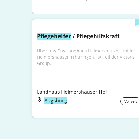
Pflegehelfer
 / Pflegehilfskraft
Über uns Das Landhaus Helmershäuser Hof in 
Helmershausen (Thüringen) ist Teil der Victor's 
Group...
Landhaus Helmershäuser Hof
Augsburg
Vollzeit