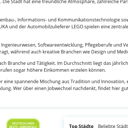
n. Die Stadt hat eine freundliche Atmosphäre, zahlreiche Par
nenbau-, Informations- und Kommunikationstechnologie so
A und der Automobilzulieferer LEGO spielen eine zentrale 
 Ingenieurwesen, Softwareentwicklung, Pflegeberufe und Ver
efragt, während auch kreative Branchen wie Design und M
ach Branche und Tätigkeit. Im Durchschnitt liegt das jährlic
Berufen sogar höhere Einkommen erzielen können.
 eine spannende Mischung aus Tradition und Innovation, ein
klung. Wer über einen Jobwechsel nachdenkt, findet hier gu
Top Städte
Beliebte Städ