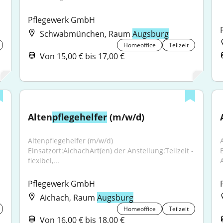
Pflegewerk GmbH
Schwabmünchen, Raum
Augsburg
Homeoffice
Teilzeit
Von 15,00 € bis 17,00 €
Alten
pflegehelfer
 (m/w/d)
Altenpflegehelfer (m/w/d) 
Einsatzort:AichachArt(en) der Anstellung:Teilzeit - 
flexibel,...
A
Pflegewerk GmbH
Aichach, Raum
Augsburg
Homeoffice
Teilzeit
Von 16,00 € bis 18,00 €