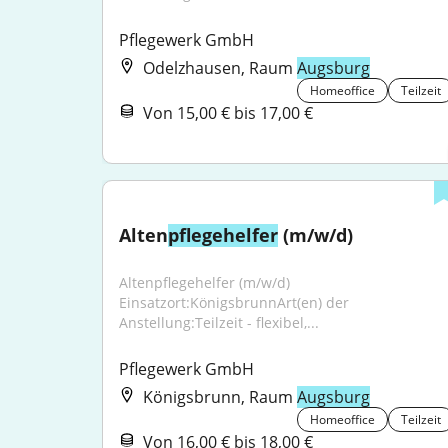
Pflegewerk GmbH
Odelzhausen, Raum
Augsburg
Homeoffice
Teilzeit
Von 15,00 € bis 17,00 €
Alten
pflegehelfer
 (m/w/d)
Altenpflegehelfer (m/w/d) 
Einsatzort:KönigsbrunnArt(en) der 
Anstellung:Teilzeit - flexibel,...
Pflegewerk GmbH
Königsbrunn, Raum
Augsburg
Homeoffice
Teilzeit
Von 16,00 € bis 18,00 €