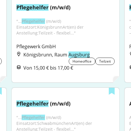
Pflegehelfer
 (m/w/d)
"...
Pflegehelfer
 (m/w/d) 
"
Einsatzort:KönigsbrunnArt(en) der 
d
Anstellung:Teilzeit - flexibel..."
–
Pflegewerk GmbH
Königsbrunn, Raum
Augsburg
Homeoffice
Teilzeit
Von 15,00 € bis 17,00 €
Pflegehelfer
 (m/w/d)
"...
Pflegehelfer
 (m/w/d) 
Einsatzort:SchwabmünchenArt(en) der 
Anstellung:Teilzeit - flexibel..."
A