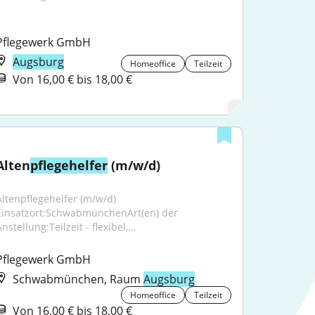
Pflegewerk GmbH
Augsburg
Homeoffice
Teilzeit
Von 16,00 € bis 18,00 €
Alten
pflegehelfer
 (m/w/d)
Altenpflegehelfer (m/w/d) 
Einsatzort:SchwabmünchenArt(en) der 
nstellung:Teilzeit - flexibel,...
Pflegewerk GmbH
Schwabmünchen, Raum
Augsburg
Homeoffice
Teilzeit
Von 16,00 € bis 18,00 €