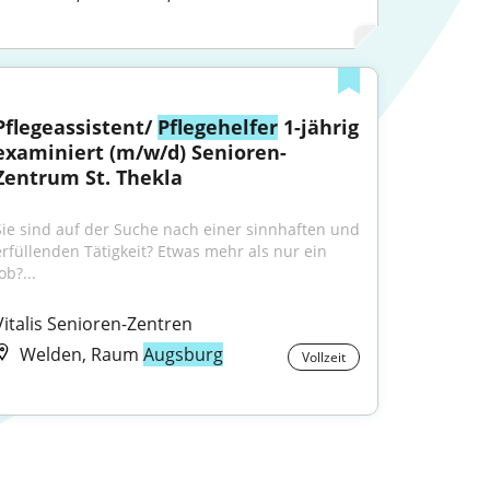
Pflegeassistent/ 
Pflegehelfer
 1-jährig 
examiniert (m/w/d) Senioren-
Zentrum St. Thekla
Sie sind auf der Suche nach einer sinnhaften und 
erfüllenden Tätigkeit? Etwas mehr als nur ein 
ob?...
Vitalis Senioren-Zentren
Welden, Raum
Augsburg
Vollzeit