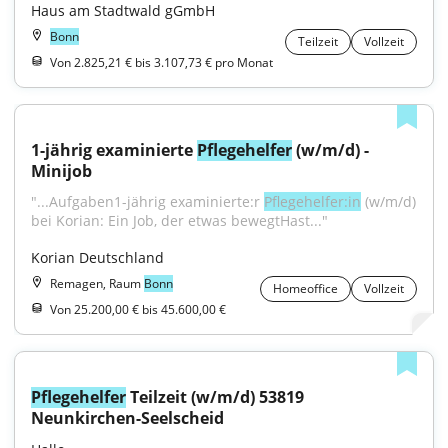
Haus am Stadtwald gGmbH
Bonn
Teilzeit
Vollzeit
Von 2.825,21 € bis 3.107,73 € pro Monat
1-jährig examinierte 
Pflegehelfer
 (w/m/d) - 
Minijob
"...Aufgaben1-jährig examinierte:r 
Pflegehelfer:in
 (w/m/d) 
bei Korian: Ein Job, der etwas bewegtHast..."
Korian Deutschland
Remagen, Raum
Bonn
Homeoffice
Vollzeit
Von 25.200,00 € bis 45.600,00 €
Pflegehelfer
 Teilzeit (w/m/d) 53819 
Neunkirchen-Seelscheid