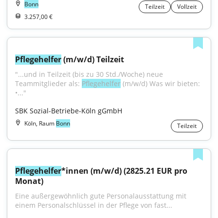
Bonn
Teilzeit
Vollzeit
3.257,00 €
Pflegehelfer
 (m/w/d) Teilzeit
"...und in Teilzeit (bis zu 30 Std./Woche) neue 
Teammitglieder als: 
Pflegehelfer
 (m/w/d) Was wir bieten: 
•..."
SBK Sozial-Betriebe-Köln gGmbH
Köln, Raum
Bonn
Teilzeit
Pflegehelfer
*innen (m/w/d) (2825.21 EUR pro 
Monat)
Eine außergewöhnlich gute Personalausstattung mit 
einem Personalschlüssel in der Pflege von fast...