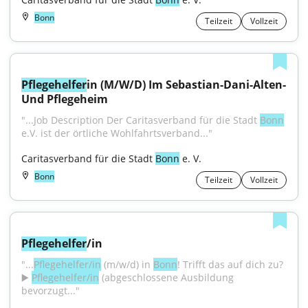
Bonn
Teilzeit
Vollzeit
Pflegehelfer
in (M/W/D) Im Sebastian-Dani-Alten- 
Und Pflegeheim
"...Job Description Der Caritasverband für die Stadt 
Bonn
e.V. ist der örtliche Wohlfahrtsverband..."
Caritasverband für die Stadt 
Bonn
 e. V.
Bonn
Teilzeit
Vollzeit
Pflegehelfer
/in
"...
Pflegehelfer/in
 (m/w/d) in 
Bonn
! Trifft das auf dich zu? 
▶️ 
Pflegehelfer/in
 (abgeschlossene Ausbildung 
bevorzugt..."