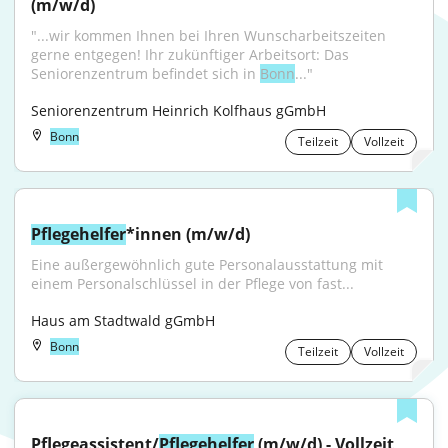
(m/w/d)
"...wir kommen Ihnen bei Ihren Wunscharbeitszeiten 
gerne entgegen! Ihr zukünftiger Arbeitsort: Das 
Seniorenzentrum befindet sich in 
Bonn
..."
Seniorenzentrum Heinrich Kolfhaus gGmbH
Bonn
Teilzeit
Vollzeit
Pflegehelfer
*innen (m/w/d)
Eine außergewöhnlich gute Personalausstattung mit 
einem Personalschlüssel in der Pflege von fast...
Haus am Stadtwald gGmbH
Bonn
Teilzeit
Vollzeit
Pflegeassistent/
Pflegehelfer
 (m/w/d) - Vollzeit