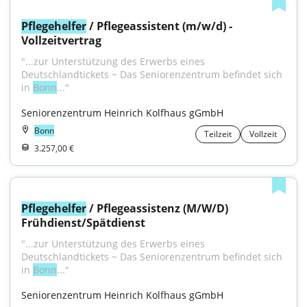
Pflegehelfer
 / Pflegeassistent (m/w/d) - 
Vollzeitvertrag
"...zur Unterstützung des Erwerbs eines 
Deutschlandtickets ~ Das Seniorenzentrum befindet sich 
in 
Bonn
..."
Seniorenzentrum Heinrich Kolfhaus gGmbH
Bonn
Teilzeit
Vollzeit
3.257,00 €
Pflegehelfer
 / Pflegeassistenz (M/W/D) 
Frühdienst/Spätdienst
"...zur Unterstützung des Erwerbs eines 
Deutschlandtickets ~ Das Seniorenzentrum befindet sich 
in 
Bonn
..."
Seniorenzentrum Heinrich Kolfhaus gGmbH