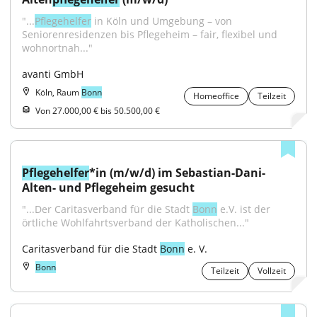
"...
Pflegehelfer
 in Köln und Umgebung – von 
Seniorenresidenzen bis Pflegeheim – fair, flexibel und 
wohnortnah..."
avanti GmbH
Köln, Raum
Bonn
Homeoffice
Teilzeit
Von 27.000,00 € bis 50.500,00 €
Pflegehelfer
*in (m/w/d) im Sebastian-Dani-
Alten- und Pflegeheim gesucht
"...Der Caritasverband für die Stadt 
Bonn
 e.V. ist der 
örtliche Wohlfahrtsverband der Katholischen..."
Caritasverband für die Stadt 
Bonn
 e. V.
Bonn
Teilzeit
Vollzeit