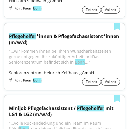
Haus am Stadtwald gGmbH
Köln, Raum
Bonn
Teilzeit
Vollzeit
Pflegehelfer
*innen & Pflegefachassistent*innen 
(m/w/d)
"...wir kommen Ihnen bei Ihren Wunscharbeitszeiten 
gerne entgegen! Ihr zukünftiger Arbeitsort:Das 
Seniorenzentrum befindet sich in 
Bonn
..."
Seniorenzentrum Heinrich Kolfhaus gGmbH
Köln, Raum
Bonn
Teilzeit
Vollzeit
Minijob Pflegefachassistent / 
Pflegehelfer
 mit 
LG1 & LG2 (m/w/d)
"...volle Rückendeckung und ein Team im Raum 
Köln/
Bonn
, das deinen täglichen Einsatz zu schätzen 