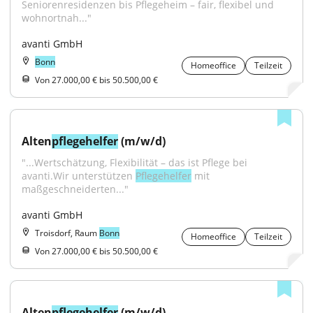
Seniorenresidenzen bis Pflegeheim – fair, flexibel und 
wohnortnah..."
avanti GmbH
Bonn
Homeoffice
Teilzeit
Von 27.000,00 € bis 50.500,00 €
Alten
pflegehelfer
 (m/w/d)
"...Wertschätzung, Flexibilität – das ist Pflege bei 
avanti.Wir unterstützen 
Pflegehelfer
 mit 
maßgeschneiderten..."
avanti GmbH
Troisdorf, Raum
Bonn
Homeoffice
Teilzeit
Von 27.000,00 € bis 50.500,00 €
Alten
pflegehelfer
 (m/w/d)