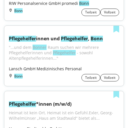
RIW Personalservice GmbH promedi 
Bonn
Bonn
Teilzeit
Vollzeit
Pflegehelfer
innen und 
Pflegehelfer
, 
Bonn
"...und dem 
Bonner
 Raum suchen wir mehrere 
Pflegehelferinnen und 
Pflegehelfer
 - sowohl 
Altenpflegehelferinnen..."
Lansch GmbH Medizinisches Personal
Bonn
Teilzeit
Vollzeit
Pflegehelfer
*innen (m/w/d)
Heimat ist kein Ort. Heimat ist ein Gefühl.Exler, Georg-
WilhelmUnser „Haus am Stadtwald“ bietet als...