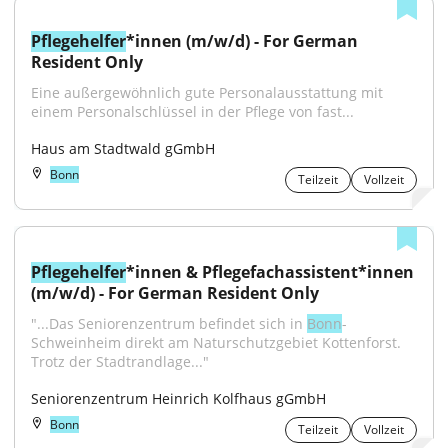
Pflegehelfer
*innen (m/w/d) - For German 
Resident Only
Eine außergewöhnlich gute Personalausstattung mit 
einem Personalschlüssel in der Pflege von fast...
Haus am Stadtwald gGmbH
Bonn
Teilzeit
Vollzeit
Pflegehelfer
*innen & Pflegefachassistent*innen 
(m/w/d) - For German Resident Only
"...Das Seniorenzentrum befindet sich in 
Bonn
-
Schweinheim direkt am Naturschutzgebiet Kottenforst. 
Trotz der Stadtrandlage..."
Seniorenzentrum Heinrich Kolfhaus gGmbH
Bonn
Teilzeit
Vollzeit