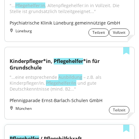
"...
Pflegehelfer:in
, Altenpflegehelfer:in in Vollzeit. Die 
Stelle ist grundsätzlich teilzeitgeeignet..."
Psychiatrische Klinik Lüneburg gemeinnützige GmbH
Lüneburg
Teilzeit
Vollzeit
Kinderpfleger*in, 
Pflegehelfer
*in für 
Grundschule
"...eine entsprechende 
Ausbildung
 – z.B. als 
Kinderpfleger/in, 
Pflegehelfer/in
 und gute 
Deutschkenntnisse (mind. B2..."
Pfennigparade Ernst-Barlach-Schulen GmbH
München
Teilzeit
Pflegehelfer
 / Pflegehilfskraft