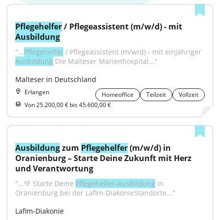
Pflegehelfer
 / Pflegeassistent (m/w/d) - mit 
Ausbildung
"...
Pflegehelfer
 / Pflegeassistent (m/w/d) - mit einjähriger 
Ausbildung
 Die Malteser Marienhospital..."
Malteser in Deutschland
Erlangen
Homeoffice
Teilzeit
Vollzeit
Von 25.200,00 € bis 45.600,00 €
Ausbildung
 zum 
Pflegehelfer
 (m/w/d) in 
Oranienburg – Starte Deine Zukunft mit Herz 
und Verantwortung
"...💚 Starte Deine 
Pflegehelfer-Ausbildung
 in 
Oranienburg bei der Lafim-DiakonieStandorte..."
Lafim-Diakonie