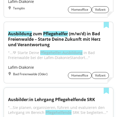
Lafim-Diakonie
Templin
Homeoffice
Vollzeit
Ausbildung
 zum 
Pflegehelfer
 (m/w/d) in Bad 
Freienwalde – Starte Deine Zukunft mit Herz 
und Verantwortung
"...💚 Starte Deine 
Pflegehelfer-Ausbildung
 in Bad 
Freienwalde bei der Lafim-DiakonieStandort..."
Lafim-Diakonie
Bad Freienwalde (Oder)
Homeoffice
Vollzeit
Ausbilder:in Lehrgang Pflegehelfende SRK
"...Sie planen, organisieren, führen und evaluieren den 
Lehrgang im Bereich 
Pflegehelfende
 SRK Sie begleiten..."