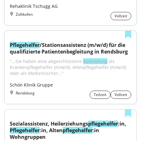
Rehaklinik Tschugg AG
Zollikofen
Vollzeit
Pflegehelfer
/Stationsassistenz (m/w/d) für die 
qualifizierte Patientenbegleitung in Rendsburg
"...Sie haben eine abgeschlossene 
Ausbildung
 als 
Krankenpflegehelfer (m/w/d), Altenpflegehelfer (m/w/d) 
oder als Medizinischer..."
Schön Klinik Gruppe
Rendsburg
Teilzeit
Vollzeit
Sozialassistenz, Heilerziehungs
pflegehelfer
:in, 
Pflegehelfer
:in, Alten
pflegehelfer
:in 
Wohngruppen