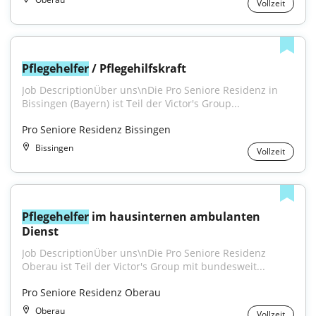
Vollzeit
Pflegehelfer
 / Pflegehilfskraft
Job DescriptionÜber uns\nDie Pro Seniore Residenz in 
Bissingen (Bayern) ist Teil der Victor's Group...
Pro Seniore Residenz Bissingen
Bissingen
Vollzeit
Pflegehelfer
 im hausinternen ambulanten 
Dienst
Job DescriptionÜber uns\nDie Pro Seniore Residenz 
Oberau ist Teil der Victor's Group mit bundesweit...
Pro Seniore Residenz Oberau
Oberau
Vollzeit