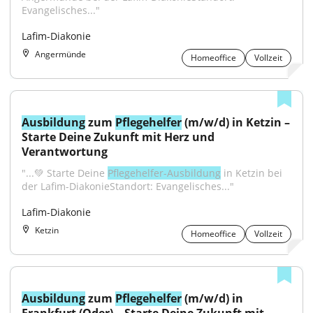
Evangelisches..."
Lafim-Diakonie
Angermünde
Homeoffice
Vollzeit
Ausbildung
 zum 
Pflegehelfer
 (m/w/d) in Ketzin – 
Starte Deine Zukunft mit Herz und 
Verantwortung
"...💚 Starte Deine 
Pflegehelfer-Ausbildung
 in Ketzin bei 
der Lafim-DiakonieStandort: Evangelisches..."
Lafim-Diakonie
Ketzin
Homeoffice
Vollzeit
Ausbildung
 zum 
Pflegehelfer
 (m/w/d) in 