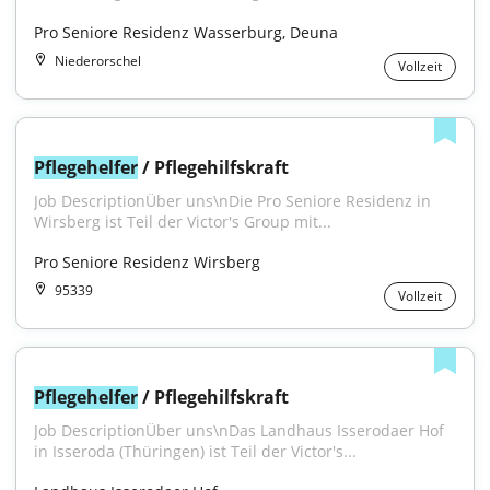
Pro Seniore Residenz Wasserburg, Deuna
Niederorschel
Vollzeit
Pflegehelfer
 / Pflegehilfskraft
Job DescriptionÜber uns\nDie Pro Seniore Residenz in 
Wirsberg ist Teil der Victor's Group mit...
Pro Seniore Residenz Wirsberg
95339
Vollzeit
Pflegehelfer
 / Pflegehilfskraft
Job DescriptionÜber uns\nDas Landhaus Isserodaer Hof 
in Isseroda (Thüringen) ist Teil der Victor's...