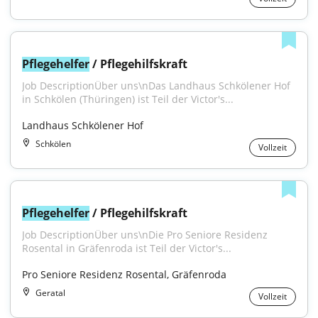
Pflegehelfer
 / Pflegehilfskraft
Job DescriptionÜber uns\nDas Landhaus Schkölener Hof 
in Schkölen (Thüringen) ist Teil der Victor's...
Landhaus Schkölener Hof
Schkölen
Vollzeit
Pflegehelfer
 / Pflegehilfskraft
Job DescriptionÜber uns\nDie Pro Seniore Residenz 
Rosental in Gräfenroda ist Teil der Victor's...
Pro Seniore Residenz Rosental, Gräfenroda
Geratal
Vollzeit