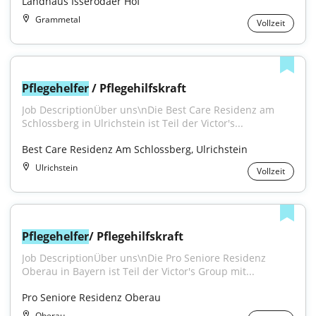
Landhaus Isserodaer Hof
Grammetal
Vollzeit
Pflegehelfer
 / Pflegehilfskraft
Job DescriptionÜber uns\nDie Best Care Residenz am 
Schlossberg in Ulrichstein ist Teil der Victor's...
Best Care Residenz Am Schlossberg, Ulrichstein
Ulrichstein
Vollzeit
Pflegehelfer
/ Pflegehilfskraft
Job DescriptionÜber uns\nDie Pro Seniore Residenz 
Oberau in Bayern ist Teil der Victor's Group mit...
Pro Seniore Residenz Oberau
Oberau