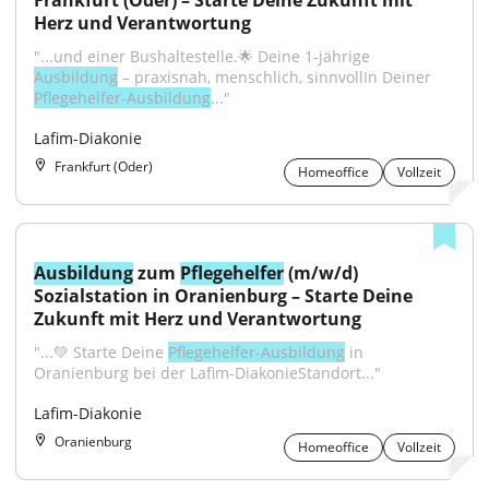
Frankfurt (Oder) – Starte Deine Zukunft mit 
Herz und Verantwortung
"...und einer Bushaltestelle.🌟 Deine 1-jährige 
Ausbildung
 – praxisnah, menschlich, sinnvollIn Deiner 
Pflegehelfer-Ausbildung
..."
Lafim-Diakonie
Frankfurt (Oder)
Homeoffice
Vollzeit
Ausbildung
 zum 
Pflegehelfer
 (m/w/d) 
Sozialstation in Oranienburg – Starte Deine 
Zukunft mit Herz und Verantwortung
"...💚 Starte Deine 
Pflegehelfer-Ausbildung
 in 
Oranienburg bei der Lafim-DiakonieStandort..."
Lafim-Diakonie
Oranienburg
Homeoffice
Vollzeit