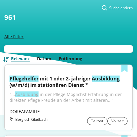
Suche ändern
961
Alle Filter
Relevanz
Datum
Entfernung
Pflegehelfer
 mit 1 oder 2- jähriger 
Ausbildung
(w/m/d) im stationären Dienst *
"...
Ausbildung
 in der Pflege Möglichst Erfahrung in der 
direkten Pflege Freude an der Arbeit mit älteren..."
DOREAFAMILIE
Bergisch Gladbach
Teilzeit
Vollzeit