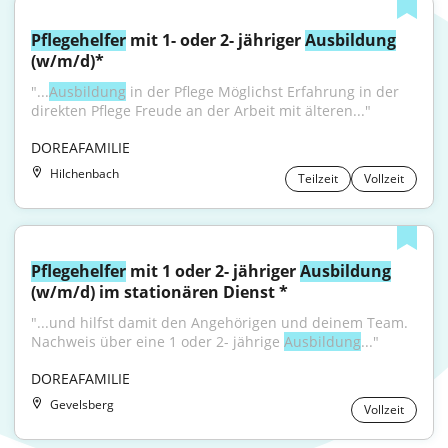
Pflegehelfer
 mit 1- oder 2- jähriger 
Ausbildung
(w/m/d)*
"...
Ausbildung
 in der Pflege Möglichst Erfahrung in der 
direkten Pflege Freude an der Arbeit mit älteren..."
DOREAFAMILIE
Hilchenbach
Teilzeit
Vollzeit
Pflegehelfer
 mit 1 oder 2- jähriger 
Ausbildung
(w/m/d) im stationären Dienst *
"...und hilfst damit den Angehörigen und deinem Team. 
Nachweis über eine 1 oder 2- jährige 
Ausbildung
..."
DOREAFAMILIE
Gevelsberg
Vollzeit