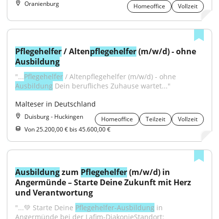
Oranienburg
Homeoffice
Vollzeit
Pflegehelfer
 / Alten
pflegehelfer
 (m/w/d) - ohne 
Ausbildung
"...
Pflegehelfer
 / Altenpflegehelfer (m/w/d) - ohne 
Ausbildung
 Dein berufliches Zuhause wartet..."
Malteser in Deutschland
Duisburg - Huckingen
Homeoffice
Teilzeit
Vollzeit
Von 25.200,00 € bis 45.600,00 €
Ausbildung
 zum 
Pflegehelfer
 (m/w/d) in 
Angermünde – Starte Deine Zukunft mit Herz 
und Verantwortung
"...💚 Starte Deine 
Pflegehelfer-Ausbildung
 in 
Angermünde bei der Lafim-DiakonieStandort: 