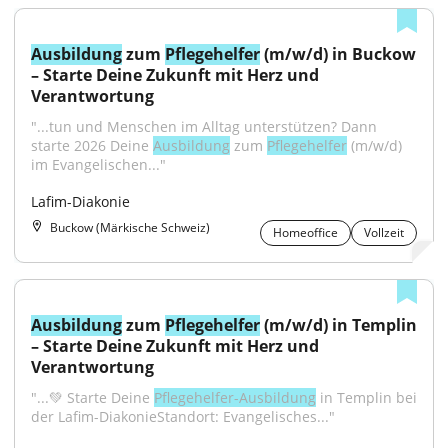
Ausbildung
 zum 
Pflegehelfer
 (m/w/d) in Buckow 
– Starte Deine Zukunft mit Herz und 
Verantwortung
"...tun und Menschen im Alltag unterstützen? Dann 
starte 2026 Deine 
Ausbildung
 zum 
Pflegehelfer
 (m/w/d) 
im Evangelischen..."
Lafim-Diakonie
Buckow (Märkische Schweiz)
Homeoffice
Vollzeit
Ausbildung
 zum 
Pflegehelfer
 (m/w/d) in Templin 
– Starte Deine Zukunft mit Herz und 
Verantwortung
"...💚 Starte Deine 
Pflegehelfer-Ausbildung
 in Templin bei 
der Lafim-DiakonieStandort: Evangelisches..."