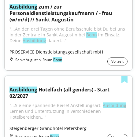
Ausbildung
 zum / zur 
Personaldienstleistungskaufmann / - frau 
(w/m/d) // Sankt Augustin
"...An den drei Tagen ohne Berufsschule bist Du bei uns 
in der Zentrale in Sankt Augustin bei 
Bonn
 im Einsatz. 
Deine 
Ausbildung
 dauert..."
PROSERV!CE Dienstleistungsgesellschaft mbH
Sankt Augustin, Raum
Bonn
Vollzeit
Ausbildung
 Hotelfach (all genders) - Start 
02/2027
"...Sie eine spannende Reise! Anstellungsart: 
Ausbildung
Lernen und Unterstützung in verschiedenen 
Hotelbereichen..."
Steigenberger Grandhotel Petersberg
Königswinter, Raum
Bonn