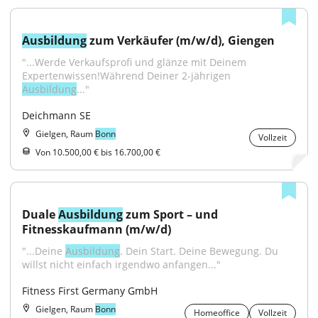
Ausbildung
 zum Verkäufer (m/w/d), Giengen
"...Werde Verkaufsprofi und glänze mit Deinem 
Expertenwissen!Während Deiner 2-jährigen 
Ausbildung
..."
Deichmann SE
Gielgen, Raum
Bonn
Vollzeit
Von 10.500,00 € bis 16.700,00 €
Duale 
Ausbildung
 zum Sport – und 
Fitnesskaufmann (m/w/d)
"...Deine 
Ausbildung
. Dein Start. Deine Bewegung. Du 
willst nicht einfach irgendwo anfangen..."
Fitness First Germany GmbH
Gielgen, Raum
Bonn
Homeoffice
Vollzeit