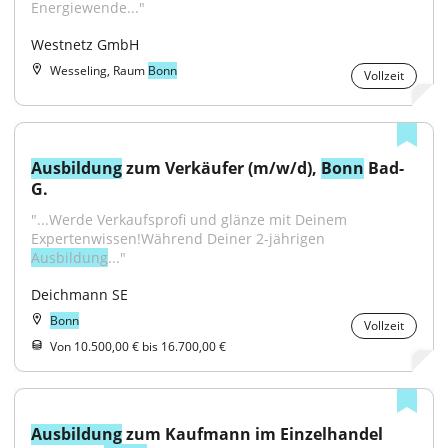
Energiewende..."
Westnetz GmbH
Wesseling, Raum
Bonn
Vollzeit
Ausbildung
 zum Verkäufer (m/w/d), 
Bonn
 Bad-
G.
"...Werde Verkaufsprofi und glänze mit Deinem 
Expertenwissen!Während Deiner 2-jährigen 
Ausbildung
..."
Deichmann SE
Bonn
Vollzeit
Von 10.500,00 € bis 16.700,00 €
Ausbildung
 zum Kaufmann im Einzelhandel 