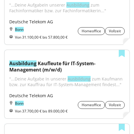
"...Deine AufgabeIn unserer 
Ausbildung
 zum 
Fachinformatiker bzw. zur Fachinformatikerin..."
Deutsche Telekom AG
Bonn
Homeoffice
Vollzeit
Von 31.100,00 € bis 57.800,00 €
Ausbildung
 Kaufleute für IT-System-
Management (m/w/d)
"...Deine Aufgabe In unserer 
Ausbildung
 zum Kaufmann 
bzw. zur Kauffrau für IT-System-Management findest..."
Deutsche Telekom AG
Bonn
Homeoffice
Vollzeit
Von 37.700,00 € bis 89.000,00 €