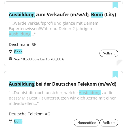
Ausbildung
 zum Verkäufer (m/w/d), 
Bonn
 (City)
"...Werde Verkaufsprofi und glänze mit Deinem 
Expertenwissen!Während Deiner 2-jährigen 
Ausbildung
..."
Deichmann SE
Bonn
Vollzeit
Von 10.500,00 € bis 16.700,00 €
Ausbildung
 bei der Deutschen Telekom (m/w/d)
"...Du bist dir noch unsicher, welche 
Ausbildung
 zu dir 
passt? Mit Best Fit unterstützen wir dich gerne mit einer 
individuellen..."
Deutsche Telekom AG
Bonn
Homeoffice
Vollzeit