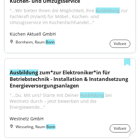
Küchen- und Umzugsservice
"...Wir bieten Ihnen die Möglichkeit, Ihre 
Ausbildung
 zur 
Fachkraft (m/w/d) für Möbel-, Küchen- und 
Umzugsservice im Küchenfachhandel..."
Küchen Aktuell GmbH
Bornheim, Raum
Bonn
Vollzeit
Ausbildung
 zum*zur Elektroniker*in für 
Betriebstechnik - Installation & Instandsetzung 
Energieversorgungsanlagen
"...Du. Mit uns? Starte mit Deiner 
Ausbildung
 bei 
Westnetz durch – jetzt bewerben und die 
Energiewende..."
Westnetz GmbH
Wesseling, Raum
Bonn
Vollzeit