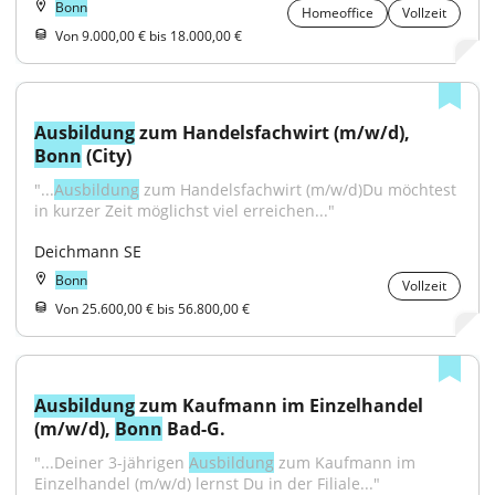
Bonn
Homeoffice
Vollzeit
Von 9.000,00 € bis 18.000,00 €
Ausbildung
 zum Handelsfachwirt (m/w/d), 
Bonn
 (City)
"...
Ausbildung
 zum Handelsfachwirt (m/w/d)Du möchtest 
in kurzer Zeit möglichst viel erreichen..."
Deichmann SE
Bonn
Vollzeit
Von 25.600,00 € bis 56.800,00 €
Ausbildung
 zum Kaufmann im Einzelhandel 
(m/w/d), 
Bonn
 Bad-G.
"...Deiner 3-jährigen 
Ausbildung
 zum Kaufmann im 
Einzelhandel (m/w/d) lernst Du in der Filiale..."