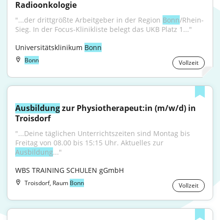
Radioonkologie
"...der drittgrößte Arbeitgeber in der Region 
Bonn
/Rhein-
Sieg. In der Focus-Klinikliste belegt das UKB Platz 1..."
Universitätsklinikum 
Bonn
Bonn
Vollzeit
Ausbildung
 zur Physiotherapeut:in (m/w/d) in 
Troisdorf
"...Deine täglichen Unterrichtszeiten sind Montag bis 
Freitag von 08.00 bis 15:15 Uhr. Aktuelles zur 
Ausbildung
..."
WBS TRAINING SCHULEN gGmbH
Troisdorf, Raum
Bonn
Vollzeit