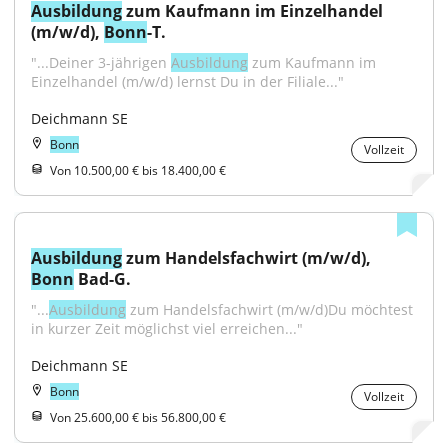
Ausbildung
 zum Kaufmann im Einzelhandel 
(m/w/d), 
Bonn
-T.
"...Deiner 3-jährigen 
Ausbildung
 zum Kaufmann im 
Einzelhandel (m/w/d) lernst Du in der Filiale..."
Deichmann SE
Bonn
Vollzeit
Von 10.500,00 € bis 18.400,00 €
Ausbildung
 zum Handelsfachwirt (m/w/d), 
Bonn
 Bad-G.
"...
Ausbildung
 zum Handelsfachwirt (m/w/d)Du möchtest 
in kurzer Zeit möglichst viel erreichen..."
Deichmann SE
Bonn
Vollzeit
Von 25.600,00 € bis 56.800,00 €