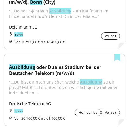
(m/w/d), 
Bonn
 (City)
"...Deiner 3-jährigen 
Ausbildung
 zum Kaufmann im 
Einzelhandel (m/w/d) lernst Du in der Filiale..."
Deichmann SE
Bonn
Vollzeit
Von 10.500,00 € bis 18.400,00 €
Ausbildung
 oder Duales Studium bei der 
Deutschen Telekom (m/w/d)
"...Du bist dir noch unsicher, welche 
Ausbildung
 zu dir 
passt? Mit Best Fit unterstützen wir dich gerne mit einer 
individuellen..."
Deutsche Telekom AG
Bonn
Homeoffice
Vollzeit
Von 30.100,00 € bis 61.900,00 €