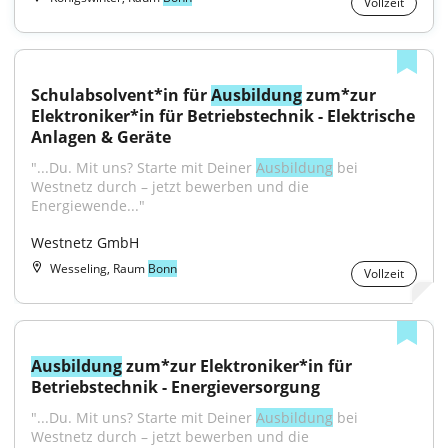
Vollzeit
Schulabsolvent*in für 
Ausbildung
 zum*zur 
Elektroniker*in für Betriebstechnik - Elektrische 
Anlagen & Geräte
"...Du. Mit uns? Starte mit Deiner 
Ausbildung
 bei 
Westnetz durch – jetzt bewerben und die 
Energiewende..."
Westnetz GmbH
Wesseling, Raum
Bonn
Vollzeit
Ausbildung
 zum*zur Elektroniker*in für 
Betriebstechnik - Energieversorgung
"...Du. Mit uns? Starte mit Deiner 
Ausbildung
 bei 
Westnetz durch – jetzt bewerben und die 