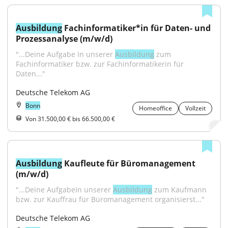
Ausbildung
 Fachinformatiker*in für Daten- und 
Prozessanalyse (m/w/d)
"...Deine Aufgabe In unserer 
Ausbildung
 zum 
Fachinformatiker bzw. zur Fachinformatikerin für 
Daten..."
Deutsche Telekom AG
Bonn
Homeoffice
Vollzeit
Von 31.500,00 € bis 66.500,00 €
Ausbildung
 Kaufleute für Büromanagement 
(m/w/d)
"...Deine AufgabeIn unserer 
Ausbildung
 zum Kaufmann 
bzw. zur Kauffrau für Büromanagement organisierst..."
Deutsche Telekom AG