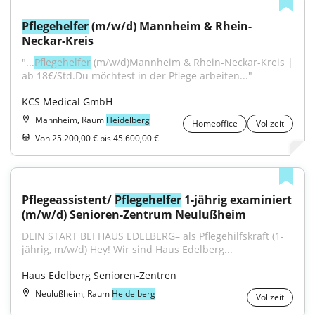
Pflegehelfer
 (m/w/d) Mannheim & Rhein-
Neckar-Kreis
"...
Pflegehelfer
 (m/w/d)Mannheim & Rhein-Neckar-Kreis | 
ab 18€/Std.Du möchtest in der Pflege arbeiten..."
KCS Medical GmbH
Mannheim, Raum
Heidelberg
Homeoffice
Vollzeit
Von 25.200,00 € bis 45.600,00 €
Pflegeassistent/ 
Pflegehelfer
 1-jährig examiniert 
(m/w/d) Senioren-Zentrum Neulußheim
DEIN START BEI HAUS EDELBERG– als Pflegehilfskraft (1-
jährig, m/w/d) Hey! Wir sind Haus Edelberg...
Haus Edelberg Senioren-Zentren
Neulußheim, Raum
Heidelberg
Vollzeit