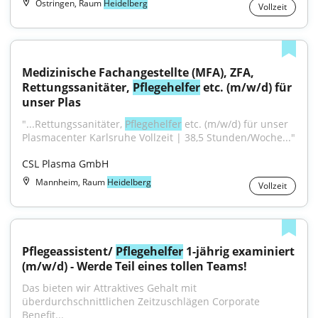
Östringen, Raum
Heidelberg
Vollzeit
Medizinische Fachangestellte (MFA), ZFA, 
Rettungssanitäter, 
Pflegehelfer
 etc. (m/w/d) für 
unser Plas
"...Rettungssanitäter, 
Pflegehelfer
 etc. (m/w/d) für unser 
Plasmacenter Karlsruhe Vollzeit | 38,5 Stunden/Woche..."
CSL Plasma GmbH
Mannheim, Raum
Heidelberg
Vollzeit
Pflegeassistent/ 
Pflegehelfer
 1-jährig examiniert 
(m/w/d) - Werde Teil eines tollen Teams!
Das bieten wir Attraktives Gehalt mit 
überdurchschnittlichen Zeitzuschlägen Corporate 
Benefit...