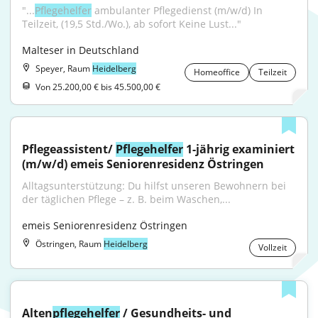
"...
Pflegehelfer
 ambulanter Pflegedienst (m/w/d) In 
Teilzeit, (19,5 Std./Wo.), ab sofort Keine Lust..."
Malteser in Deutschland
Speyer, Raum
Heidelberg
Homeoffice
Teilzeit
Von 25.200,00 € bis 45.500,00 €
Pflegeassistent/ 
Pflegehelfer
 1-jährig examiniert 
(m/w/d) emeis Seniorenresidenz Östringen
Alltagsunterstützung: Du hilfst unseren Bewohnern bei 
der täglichen Pflege – z. B. beim Waschen,...
emeis Seniorenresidenz Östringen
Östringen, Raum
Heidelberg
Vollzeit
Alten
pflegehelfer
 / Gesundheits- und 