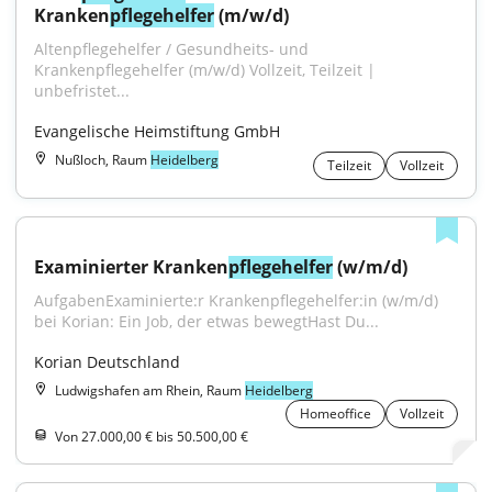
Kranken
pflegehelfer
 (m/w/d)
Altenpflegehelfer / Gesundheits- und 
Krankenpflegehelfer (m/w/d) Vollzeit, Teilzeit | 
unbefristet...
Evangelische Heimstiftung GmbH
Nußloch, Raum
Heidelberg
Teilzeit
Vollzeit
Examinierter Kranken
pflegehelfer
 (w/m/d)
AufgabenExaminierte:r Krankenpflegehelfer:in (w/m/d) 
bei Korian: Ein Job, der etwas bewegtHast Du...
Korian Deutschland
Ludwigshafen am Rhein, Raum
Heidelberg
Homeoffice
Vollzeit
Von 27.000,00 € bis 50.500,00 €