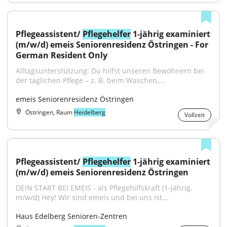
Pflegeassistent/ 
Pflegehelfer
 1-jährig examiniert 
(m/w/d) emeis Seniorenresidenz Östringen - For 
German Resident Only
Alltagsunterstützung: Du hilfst unseren Bewohnern bei 
der täglichen Pflege – z. B. beim Waschen,...
emeis Seniorenresidenz Östringen
Östringen, Raum
Heidelberg
Vollzeit
Pflegeassistent/ 
Pflegehelfer
 1-jährig examiniert 
(m/w/d) emeis Seniorenresidenz Östringen
DEIN START BEI EMEIS - als Pflegehilfskraft (1-jährig, 
m/w/d) Hey! Wir sind emeis und bei uns ist...
Haus Edelberg Senioren-Zentren