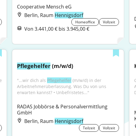
Cooperative Mensch eG
Berlin, Raum
Hennigsdorf
Homeoffice
Vollzeit
Von 3.441,00 € bis 3.945,00 €
Pflegehelfer
 (m/w/d)
 
"...wir dich als 
Pflegehelfer
 (m/w/d) in der 
Arbeitnehmerüberlassung. Was Du von uns 
erwarten kannst? • Unbefristetes..."
RADAS Jobbörse & Personalvermittlung 
GmbH
Berlin, Raum
Hennigsdorf
Teilzeit
Vollzeit