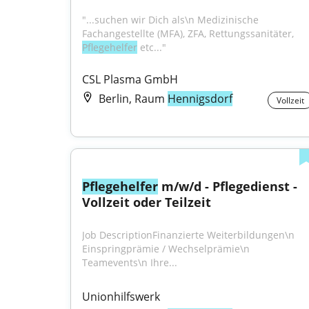
"...suchen wir Dich als\n Medizinische 
Fachangestellte (MFA), ZFA, Rettungssanitäter, 
Pflegehelfer
 etc..."
CSL Plasma GmbH
Berlin, Raum
Hennigsdorf
Vollzeit
Pflegehelfer
 m/w/d - Pflegedienst - 
Vollzeit oder Teilzeit
Job DescriptionFinanzierte Weiterbildungen\n 
Einspringprämie / Wechselprämie\n 
Teamevents\n Ihre...
Unionhilfswerk