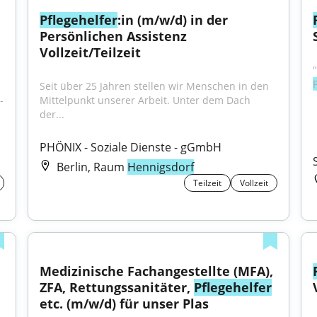
Pflegehelfer
:in (m/w/d) in der 
Persönlichen Assistenz 
Vollzeit/Teilzeit
Seit über 25 Jahren stellen wir Menschen in den 
-
Mittelpunkt unserer Arbeit. Unter dem Dach 
der...
PHÖNIX - Soziale Dienste - gGmbH
Berlin, Raum
Hennigsdorf
Teilzeit
Vollzeit
 
Medizinische Fachangestellte (MFA), 
ZFA, Rettungssanitäter, 
Pflegehelfer
etc. (m/w/d) für unser Plas