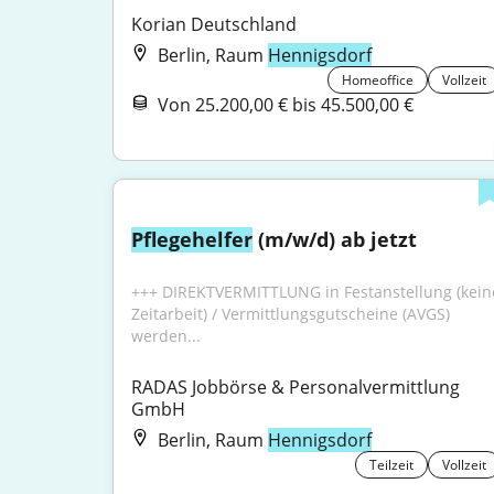
Korian Deutschland
Berlin, Raum
Hennigsdorf
Homeoffice
Vollzeit
Von 25.200,00 € bis 45.500,00 €
Pflegehelfer
 (m/w/d) ab jetzt
+++ DIREKTVERMITTLUNG in Festanstellung (keine
Zeitarbeit) / Vermittlungsgutscheine (AVGS) 
werden...
RADAS Jobbörse & Personalvermittlung 
GmbH
Berlin, Raum
Hennigsdorf
Teilzeit
Vollzeit