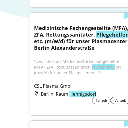
Medizinische Fachangestellte (MFA),
ZFA, Rettungssanitäter, 
Pflegehelfer
etc. (m/w/d) für unser Plasmacenter 
Berlin Alexanderstraße
"...wir Dich als Medizinische Fachangestellte 
(MFA), ZFA, Rettungssanitäter, 
Pflegehelfer
 etc. 
(m/w/d) für unser Plasmacenter..."
CSL Plasma GmbH
Berlin, Raum
Hennigsdorf
Teilzeit
Vollzeit