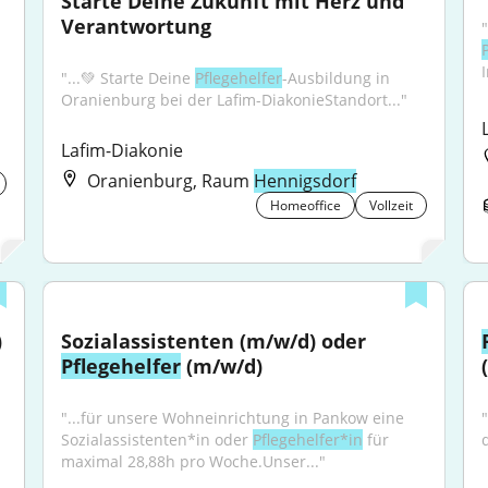
Starte Deine Zukunft mit Herz und 
Verantwortung
"...💚 Starte Deine 
Pflegehelfer
-Ausbildung in 
Oranienburg bei der Lafim-DiakonieStandort..."
Lafim-Diakonie
Oranienburg, Raum
Hennigsdorf
Homeoffice
Vollzeit
)
Sozialassistenten (m/w/d) oder 
Pflegehelfer
 (m/w/d)
"...für unsere Wohneinrichtung in Pankow eine 
"
Sozialassistenten*in oder 
Pflegehelfer*in
 für 
maximal 28,88h pro Woche.Unser..."