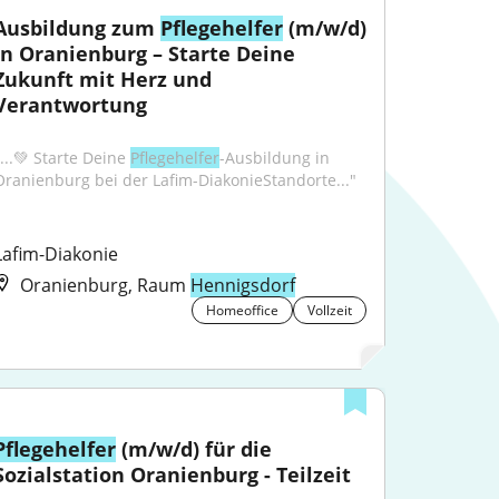
Ausbildung zum 
Pflegehelfer
 (m/w/d) 
in Oranienburg – Starte Deine 
Zukunft mit Herz und 
Verantwortung
...💚 Starte Deine 
Pflegehelfer
-Ausbildung in 
Oranienburg bei der Lafim-DiakonieStandorte..."
Lafim-Diakonie
Oranienburg, Raum
Hennigsdorf
Homeoffice
Vollzeit
Pflegehelfer
 (m/w/d) für die 
Sozialstation Oranienburg - Teilzeit