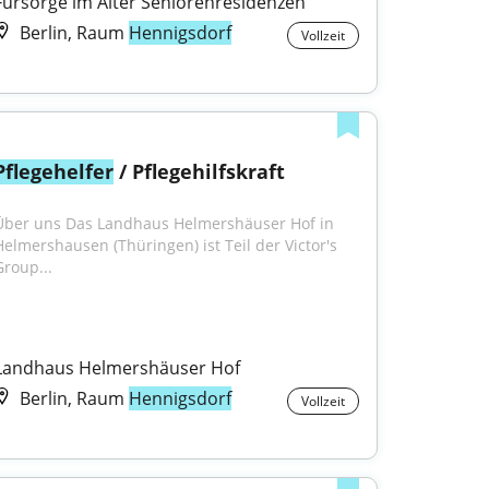
Fürsorge im Alter Seniorenresidenzen
Berlin, Raum
Hennigsdorf
Vollzeit
Pflegehelfer
 / Pflegehilfskraft
Über uns Das Landhaus Helmershäuser Hof in 
Helmershausen (Thüringen) ist Teil der Victor's 
Group...
Landhaus Helmershäuser Hof
Berlin, Raum
Hennigsdorf
Vollzeit