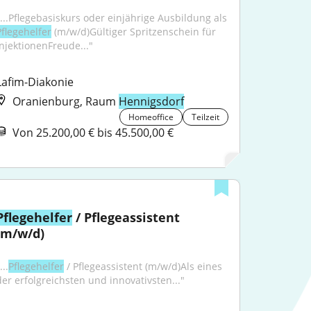
"...Pflegebasiskurs oder einjährige Ausbildung als 
Pflegehelfer
 (m/w/d)Gültiger Spritzenschein für 
InjektionenFreude..."
Lafim-Diakonie
Oranienburg, Raum
Hennigsdorf
Homeoffice
Teilzeit
Von 25.200,00 € bis 45.500,00 €
Pflegehelfer
 / Pflegeassistent 
(m/w/d)
...
Pflegehelfer
 / Pflegeassistent (m/w/d)Als eines 
der erfolgreichsten und innovativsten..."