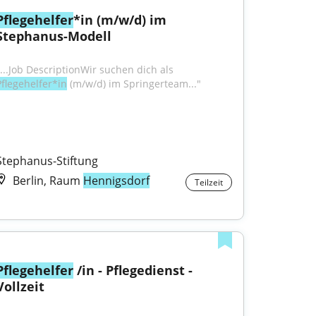
Pflegehelfer
*in (m/w/d) im 
Stephanus-Modell
"...Job DescriptionWir suchen dich als 
Pflegehelfer*in
 (m/w/d) im Springerteam..."
Stephanus-Stiftung
Berlin, Raum
Hennigsdorf
Teilzeit
Pflegehelfer
 /in - Pflegedienst - 
Vollzeit