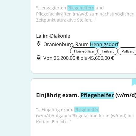
"...engagierten 
Pflegehelfern
 und 
Pflegefachkräften (m/w/d) zum nächstmöglichen 
Zeitpunkt attraktive Stellen..."
Lafim-Diakonie
Oranienburg, Raum
Hennigsdorf
Homeoffice
Teilzeit
Vollzeit
Von 25.200,00 € bis 45.600,00 €
Einjährig exam. 
Pflegehelfer
 (w/m/d
"...Einjährig exam. 
Pflegehelfer
(w/m/d)AufgabenPflegefachhelfer:in (w/m/d) bei 
Korian: Ein Job..."