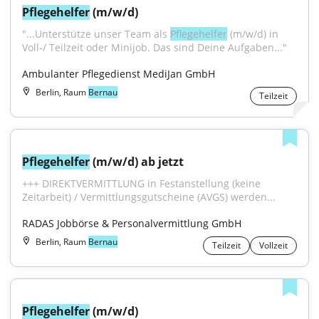
Pflegehelfer
 (m/w/d)
"...Unterstütze unser Team als 
Pflegehelfer
 (m/w/d) in 
Voll-/ Teilzeit oder Minijob. Das sind Deine Aufgaben..."
Ambulanter Pflegedienst MediJan GmbH
Berlin, Raum
Bernau
Teilzeit
Pflegehelfer
 (m/w/d) ab jetzt
+++ DIREKTVERMITTLUNG in Festanstellung (keine 
Zeitarbeit) / Vermittlungsgutscheine (AVGS) werden...
RADAS Jobbörse & Personalvermittlung GmbH
Berlin, Raum
Bernau
Teilzeit
Vollzeit
Pflegehelfer
 (m/w/d)