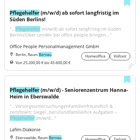
Pflegehelfer
 (m/w/d) ab sofort langfristig im 
Süden Berlins!
"...
Pflegehelfer
 (m/w/d) ab sofort langfristig im Süden 
Berlins!Über unsWir bei office people bringen..."
Office People Personalmanagement GmbH
Berlin, Raum
Bernau
Homeoffice
Vollzeit
Von 25.200,00 € bis 45.600,00 €
Pflegehelfer
 (m/w/d) - Seniorenzentrum Hanna-
Heim in Eberswalde
"...VorsorgeuntersuchungenFamilienfreundlich & 
zertifiziert: Siegel „berufundfamilieIhre Aufgaben – 
Pflegehelfer
 (m/w/d..."
Lafim-Diakonie
Eberswalde, Raum
Bernau
Homeoffice
Teilzeit