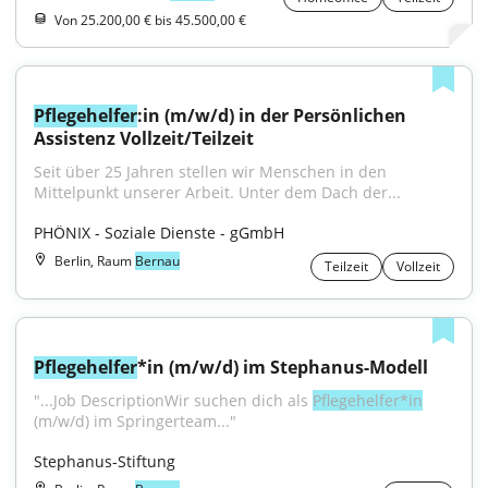
Von 25.200,00 € bis 45.500,00 €
Pflegehelfer
:in (m/w/d) in der Persönlichen 
Assistenz Vollzeit/Teilzeit
Seit über 25 Jahren stellen wir Menschen in den 
Mittelpunkt unserer Arbeit. Unter dem Dach der...
PHÖNIX - Soziale Dienste - gGmbH
Berlin, Raum
Bernau
Teilzeit
Vollzeit
Pflegehelfer
*in (m/w/d) im Stephanus-Modell
"...Job DescriptionWir suchen dich als 
Pflegehelfer*in
(m/w/d) im Springerteam..."
Stephanus-Stiftung