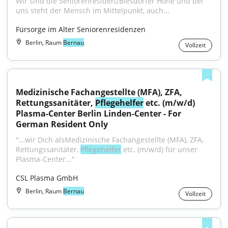
Wir sind die SeniorenresidenzBiesdorfer Höhe und bei 
uns steht der Mensch im Mittelpunkt, auch...
Fürsorge im Alter Seniorenresidenzen
Berlin, Raum
Bernau
Vollzeit
Medizinische Fachangestellte (MFA), ZFA, 
Rettungssanitäter, 
Pflegehelfer
 etc. (m/w/d) 
Plasma-Center Berlin Linden-Center - For 
German Resident Only
"...wir Dich alsMedizinische Fachangestellte (MFA), ZFA, 
Rettungssanitäter, 
Pflegehelfer
 etc. (m/w/d) für unser 
Plasma-Center..."
CSL Plasma GmbH
Berlin, Raum
Bernau
Vollzeit