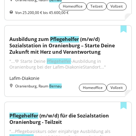
Homeoffice
Teilzeit
Vollzeit
Von 25.200,00 € bis 45.600,00 €
Ausbildung zum 
Pflegehelfer
 (m/w/d) 
Sozialstation in Oranienburg – Starte Deine 
Zukunft mit Herz und Verantwortung
"...💚 Starte Deine 
Pflegehelfer
-Ausbildung in 
Oranienburg bei der Lafim-DiakonieStandort..."
Lafim-Diakonie
Oranienburg, Raum
Bernau
Homeoffice
Vollzeit
Pflegehelfer
 (m/w/d) für die Sozialstation 
Oranienburg - Teilzeit
"...Pflegebasiskurs oder einjährige Ausbildung als 