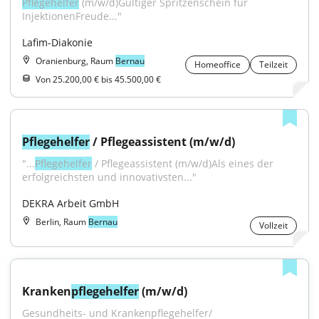
Pflegehelfer
 (m/w/d)Gültiger Spritzenschein für 
InjektionenFreude..."
Lafim-Diakonie
Oranienburg, Raum
Bernau
Homeoffice
Teilzeit
Von 25.200,00 € bis 45.500,00 €
Pflegehelfer
 / Pflegeassistent (m/w/d)
"...
Pflegehelfer
 / Pflegeassistent (m/w/d)Als eines der 
erfolgreichsten und innovativsten..."
DEKRA Arbeit GmbH
Berlin, Raum
Bernau
Vollzeit
Kranken
pflegehelfer
 (m/w/d)
Gesundheits- und Krankenpflegehelfer/ 