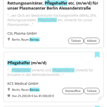
Rettungssanitäter, 
Pflegehelfer
 etc. (m/w/d) für 
unser Plasmacenter Berlin Alexanderstraße
"...wir Dich als Medizinische Fachangestellte (MFA), ZFA, 
Rettungssanitäter, 
Pflegehelfer
 etc. (m/w/d) für unser 
Plasmacenter..."
CSL Plasma GmbH
Berlin, Raum
Bernau
Teilzeit
Vollzeit
Pflegehelfer
 (m/w/d)
"...
Pflegehelfer
 (m/w/d) und 
Pflegehelferin
 (m/w/d) für 
Einsätze in der Behindertenhilfe..."
KCS Medical GmbH
Berlin, Raum
Bernau
Homeoffice
Teilzeit
Von 25.200,00 € bis 45.500,00 €