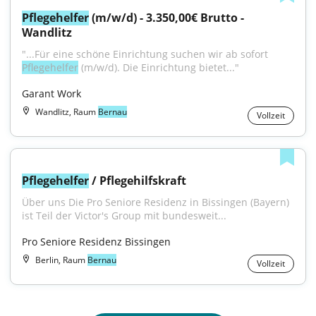
Pflegehelfer
 (m/w/d) - 3.350,00€ Brutto - 
Wandlitz
"...Für eine schöne Einrichtung suchen wir ab sofort 
Pflegehelfer
 (m/w/d). Die Einrichtung bietet..."
Garant Work
Wandlitz, Raum
Bernau
Vollzeit
Pflegehelfer
 / Pflegehilfskraft
Über uns Die Pro Seniore Residenz in Bissingen (Bayern) 
ist Teil der Victor's Group mit bundesweit...
Pro Seniore Residenz Bissingen
Berlin, Raum
Bernau
Vollzeit