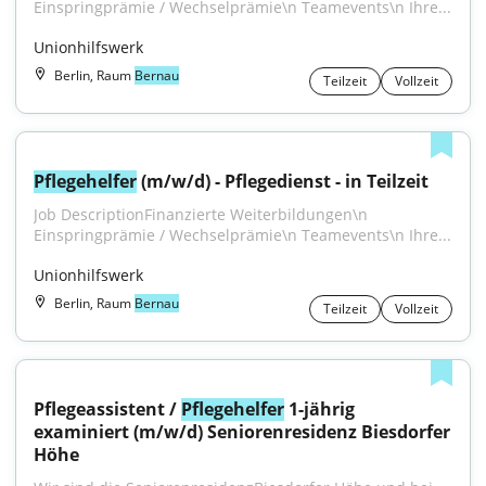
Einspringprämie / Wechselprämie\n Teamevents\n Ihre...
Unionhilfswerk
Berlin, Raum
Bernau
Teilzeit
Vollzeit
Pflegehelfer
 (m/w/d) - Pflegedienst - in Teilzeit
Job DescriptionFinanzierte Weiterbildungen\n 
Einspringprämie / Wechselprämie\n Teamevents\n Ihre...
Unionhilfswerk
Berlin, Raum
Bernau
Teilzeit
Vollzeit
Pflegeassistent / 
Pflegehelfer
 1-jährig 
examiniert (m/w/d) Seniorenresidenz Biesdorfer 
Höhe