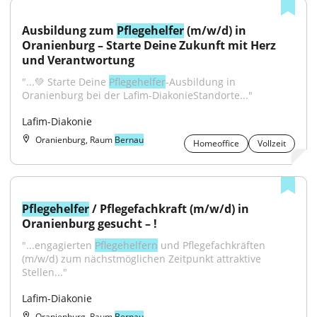
Ausbildung zum 
Pflegehelfer
 (m/w/d) in 
Oranienburg – Starte Deine Zukunft mit Herz 
und Verantwortung
"...💚 Starte Deine 
Pflegehelfer
-Ausbildung in 
Oranienburg bei der Lafim-DiakonieStandorte..."
Lafim-Diakonie
Oranienburg, Raum
Bernau
Homeoffice
Vollzeit
Pflegehelfer
 / Pflegefachkraft (m/w/d) in 
Oranienburg gesucht – !
"...engagierten 
Pflegehelfern
 und Pflegefachkräften 
(m/w/d) zum nächstmöglichen Zeitpunkt attraktive 
Stellen..."
Lafim-Diakonie
Oranienburg, Raum
Bernau