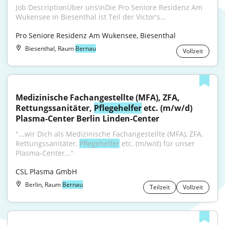
Job DescriptionÜber uns\nDie Pro Seniore Residenz Am 
Wukensee in Biesenthal ist Teil der Victor's...
Pro Seniore Residenz Am Wukensee, Biesenthal
Biesenthal, Raum
Bernau
Vollzeit
Medizinische Fachangestellte (MFA), ZFA, 
Rettungssanitäter, 
Pflegehelfer
 etc. (m/w/d) 
Plasma-Center Berlin Linden-Center
"...wir Dich als Medizinische Fachangestellte (MFA), ZFA, 
Rettungssanitäter, 
Pflegehelfer
 etc. (m/w/d) für unser 
Plasma-Center..."
CSL Plasma GmbH
Berlin, Raum
Bernau
Teilzeit
Vollzeit