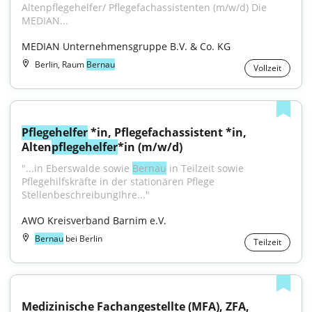
Altenpflegehelfer/ Pflegefachassistenten (m/w/d) Die 
MEDIAN...
MEDIAN Unternehmensgruppe B.V. & Co. KG
Berlin, Raum
Bernau
Vollzeit
Pflegehelfer
 *in, Pflegefachassistent *in, 
Alten
pflegehelfer
*in (m/w/d)
"...in Eberswalde sowie 
Bernau
 in Teilzeit sowie 
Pflegehilfskräfte in der stationären Pflege 
StellenbeschreibungIhre..."
AWO Kreisverband Barnim e.V.
Bernau
bei Berlin
Teilzeit
Medizinische Fachangestellte (MFA), ZFA, 