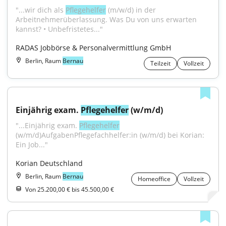
"...wir dich als 
Pflegehelfer
 (m/w/d) in der 
Arbeitnehmerüberlassung. Was Du von uns erwarten 
kannst? • Unbefristetes..."
RADAS Jobbörse & Personalvermittlung GmbH
Berlin, Raum
Bernau
Teilzeit
Vollzeit
Einjährig exam. 
Pflegehelfer
 (w/m/d)
"...Einjährig exam. 
Pflegehelfer
(w/m/d)AufgabenPflegefachhelfer:in (w/m/d) bei Korian: 
Ein Job..."
Korian Deutschland
Berlin, Raum
Bernau
Homeoffice
Vollzeit
Von 25.200,00 € bis 45.500,00 €