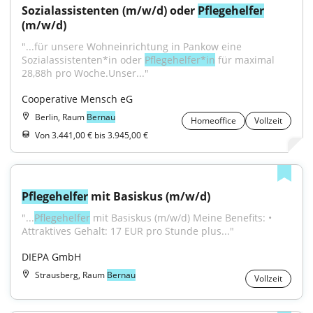
Sozialassistenten (m/w/d) oder 
Pflegehelfer
(m/w/d)
"...für unsere Wohneinrichtung in Pankow eine 
Sozialassistenten*in oder 
Pflegehelfer*in
 für maximal 
28,88h pro Woche.Unser..."
Cooperative Mensch eG
Berlin, Raum
Bernau
Homeoffice
Vollzeit
Von 3.441,00 € bis 3.945,00 €
Pflegehelfer
 mit Basiskus (m/w/d)
"...
Pflegehelfer
 mit Basiskus (m/w/d) Meine Benefits: • 
Attraktives Gehalt: 17 EUR pro Stunde plus..."
DIEPA GmbH
Strausberg, Raum
Bernau
Vollzeit