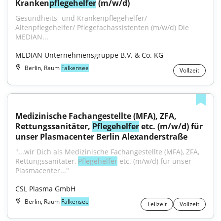
Kranken
pflegehelfer
 (m/w/d)
Gesundheits- und Krankenpflegehelfer/ 
Altenpflegehelfer/ Pflegefachassistenten (m/w/d) Die 
MEDIAN...
MEDIAN Unternehmensgruppe B.V. & Co. KG
Berlin, Raum
Falkensee
Vollzeit
Medizinische Fachangestellte (MFA), ZFA, 
Rettungssanitäter, 
Pflegehelfer
 etc. (m/w/d) für 
unser Plasmacenter Berlin Alexanderstraße
"...wir Dich als Medizinische Fachangestellte (MFA), ZFA, 
Rettungssanitäter, 
Pflegehelfer
 etc. (m/w/d) für unser 
Plasmacenter..."
CSL Plasma GmbH
Berlin, Raum
Falkensee
Teilzeit
Vollzeit