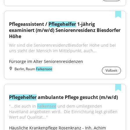
Pflegeassistent / 
Pflegehelfer
 1-jährig 
examiniert (m/w/d) Seniorenresidenz Biesdorfer 
Höhe
Wir sind die SeniorenresidenzBiesdorfer Höhe und bei 
uns steht der Mensch im Mittelpunkt, auch...
Fürsorge im Alter Seniorenresidenzen
Berlin, Raum
Falkensee
Vollzeit
Pflegehelfer
 ambulante Pflege gesucht (m/w/d)
"...die auch in 
Falkensee
 und dem umliegenden 
Havelland angeboten wird. ​ Die Einrichtung legt großen 
Wert auf Qualität..."
Häusliche Krankenpflege Rosenkranz - Inh. Achim 