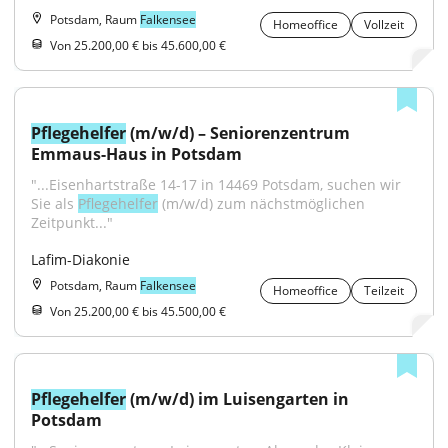
Potsdam, Raum
Falkensee
Homeoffice
Vollzeit
Von 25.200,00 € bis 45.600,00 €
Pflegehelfer
 (m/w/d) – Seniorenzentrum 
Emmaus-Haus in Potsdam
"...Eisenhartstraße 14-17 in 14469 Potsdam, suchen wir 
Sie als 
Pflegehelfer
 (m/w/d) zum nächstmöglichen 
Zeitpunkt..."
Lafim-Diakonie
Potsdam, Raum
Falkensee
Homeoffice
Teilzeit
Von 25.200,00 € bis 45.500,00 €
Pflegehelfer
 (m/w/d) im Luisengarten in 
Potsdam