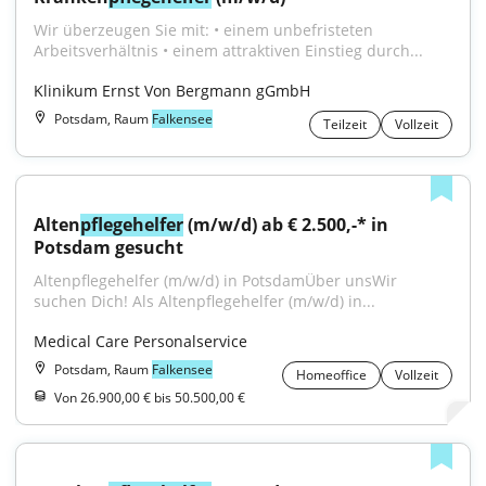
Wir überzeugen Sie mit: • einem unbefristeten 
Arbeitsverhältnis • einem attraktiven Einstieg durch...
Klinikum Ernst Von Bergmann gGmbH
Potsdam, Raum
Falkensee
Teilzeit
Vollzeit
Alten
pflegehelfer
 (m/w/d) ab € 2.500,-* in 
Potsdam gesucht
Altenpflegehelfer (m/w/d) in PotsdamÜber unsWir 
suchen Dich! Als Altenpflegehelfer (m/w/d) in...
Medical Care Personalservice
Potsdam, Raum
Falkensee
Homeoffice
Vollzeit
Von 26.900,00 € bis 50.500,00 €