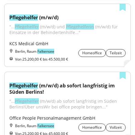
Pflegehelfer
 (m/w/d)
"...
Pflegehelfer
 (m/w/d) und 
Pflegehelferin
 (m/w/d) für 
Einsätze in der Behindertenhilfe..."
KCS Medical GmbH
Berlin, Raum
Falkensee
Homeoffice
Teilzeit
Von 25.200,00 € bis 45.500,00 €
Pflegehelfer
 (m/w/d) ab sofort langfristig im 
Süden Berlins!
"...
Pflegehelfer
 (m/w/d) ab sofort langfristig im Süden 
Berlins!Über unsWir bei office people bringen..."
Office People Personalmanagement GmbH
Berlin, Raum
Falkensee
Homeoffice
Vollzeit
Von 25.200,00 € bis 45.600,00 €