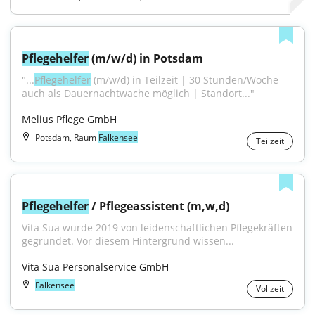
Pflegehelfer
 (m/w/d) in Potsdam
"...
Pflegehelfer
 (m/w/d) in Teilzeit | 30 Stunden/Woche 
auch als Dauernachtwache möglich | Standort..."
Melius Pflege GmbH
Potsdam, Raum
Falkensee
Teilzeit
Pflegehelfer
 / Pflegeassistent (m,w,d)
Vita Sua wurde 2019 von leidenschaftlichen Pflegekräften 
gegründet. Vor diesem Hintergrund wissen...
Vita Sua Personalservice GmbH
Falkensee
Vollzeit