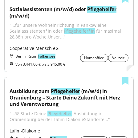
Sozialassistenten (m/w/d) oder 
Pflegehelfer
(m/w/d)
"...für unsere Wohneinrichtung in Pankow eine 
Sozialassistenten*in oder 
Pflegehelfer*in
 für maximal 
28,88h pro Woche.Unser..."
Cooperative Mensch eG
Berlin, Raum
Falkensee
Homeoffice
Vollzeit
Von 3.441,00 € bis 3.945,00 €
Ausbildung zum 
Pflegehelfer
 (m/w/d) in 
Oranienburg – Starte Deine Zukunft mit Herz 
und Verantwortung
"...💚 Starte Deine 
Pflegehelfer
-Ausbildung in 
Oranienburg bei der Lafim-DiakonieStandorte..."
Lafim-Diakonie