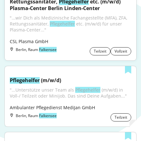
Rettungssanitäter, 
Pflegehelfer
 etc. (m/w/d) 
Plasma-Center Berlin Linden-Center
"...wir Dich als Medizinische Fachangestellte (MFA), ZFA, 
Rettungssanitäter, 
Pflegehelfer
 etc. (m/w/d) für unser 
Plasma-Center..."
CSL Plasma GmbH
Berlin, Raum
Falkensee
Teilzeit
Vollzeit
Pflegehelfer
 (m/w/d)
"...Unterstütze unser Team als 
Pflegehelfer
 (m/w/d) in 
Voll-/ Teilzeit oder Minijob. Das sind Deine Aufgaben..."
Ambulanter Pflegedienst MediJan GmbH
Berlin, Raum
Falkensee
Teilzeit