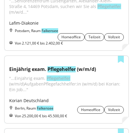
"...Seniorenzentrum Luisengarten, Alexander-Klein-
Straße 4, 14469 Potsdam, suchen wir Sie als 
Pflegehelfer
(m/w/d..."
Lafim-Diakonie
Potsdam, Raum
Falkensee
Homeoffice
Teilzeit
Vollzeit
Von 2.121,00 € bis 2.402,00 €
Einjährig exam. 
Pflegehelfer
 (w/m/d)
"...Einjährig exam. 
Pflegehelfer
(w/m/d)AufgabenPflegefachhelfer:in (w/m/d) bei Korian: 
Ein Job..."
Korian Deutschland
Berlin, Raum
Falkensee
Homeoffice
Vollzeit
Von 25.200,00 € bis 45.500,00 €