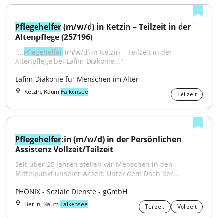
Pflegehelfer
 (m/w/d) in Ketzin – Teilzeit in der 
Altenpflege (257196)
"...
Pflegehelfer
 (m/w/d) in Ketzin – Teilzeit in der 
Altenpflege bei Lafim-Diakonie..."
Lafim-Diakonie für Menschen im Alter
Ketzin, Raum
Falkensee
Teilzeit
Pflegehelfer
:in (m/w/d) in der Persönlichen 
Assistenz Vollzeit/Teilzeit
Seit über 25 Jahren stellen wir Menschen in den 
Mittelpunkt unserer Arbeit. Unter dem Dach der...
PHÖNIX - Soziale Dienste - gGmbH
Berlin, Raum
Falkensee
Teilzeit
Vollzeit