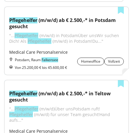
Pflegehelfer
 (m/w/d) ab € 2.500,-* in Potsdam 
gesucht
"...
Pflegehelfer
 (m/w/d) in PotsdamÜber unsWir suchen 
Dich! Als 
Pflegehelfer
 (m/w/d) in Potsdam!Du..."
Medical Care Personalservice
Potsdam, Raum
Falkensee
Homeoffice
Vollzeit
Von 25.200,00 € bis 45.600,00 €
Pflegehelfer
 (m/w/d) ab € 2.500,-* in Teltow 
gesucht
"...
Pflegehelfer
 (m/w/d)Über unsPotsdam ruft! 
Pflegehelfer
 (m/w/d) für unser Team gesucht!Hand 
aufs..."
Medical Care Personalservice