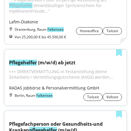
Pflegehelfer
 (m/w/d)Gültiger Spritzenschein für 
InjektionenFreude..."
Lafim-Diakonie
Oranienburg, Raum
Falkensee
Homeoffice
Teilzeit
Von 25.200,00 € bis 45.500,00 €
Pflegehelfer
 (m/w/d) ab jetzt
+++ DIREKTVERMITTLUNG in Festanstellung (keine 
Zeitarbeit) / Vermittlungsgutscheine (AVGS) werden...
RADAS Jobbörse & Personalvermittlung GmbH
Berlin, Raum
Falkensee
Teilzeit
Vollzeit
Pflegefachperson oder Gesundheits-und 
Kranken
pflegehelfer
 (m/w/d)