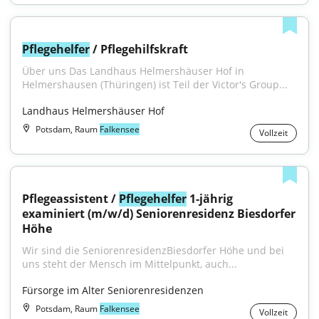
Pflegehelfer
 / Pflegehilfskraft
Über uns Das Landhaus Helmershäuser Hof in 
Helmershausen (Thüringen) ist Teil der Victor's Group...
Landhaus Helmershäuser Hof
Potsdam, Raum
Falkensee
Vollzeit
Pflegeassistent / 
Pflegehelfer
 1-jährig 
examiniert (m/w/d) Seniorenresidenz Biesdorfer 
Höhe
Wir sind die SeniorenresidenzBiesdorfer Höhe und bei 
uns steht der Mensch im Mittelpunkt, auch...
Fürsorge im Alter Seniorenresidenzen
Potsdam, Raum
Falkensee
Vollzeit