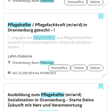
Oranienburg, Raum
Falkensee
Homeoffice
Vollzeit
Pflegehelfer
 / Pflegefachkraft (m/w/d) in 
Oranienburg gesucht – !
"...engagierten 
Pflegehelfern
 und Pflegefachkräften 
(m/w/d) zum nächstmöglichen Zeitpunkt attraktive 
Stellen..."
Lafim-Diakonie
Oranienburg, Raum
Falkensee
Homeoffice
Teilzeit
Vollzeit
Von 25.200,00 € bis 45.600,00 €
Ausbildung zum 
Pflegehelfer
 (m/w/d) 
Sozialstation in Oranienburg – Starte Deine 
Zukunft mit Herz und Verantwortung