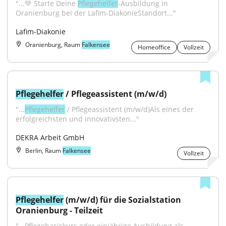
"...💚 Starte Deine 
Pflegehelfer
-Ausbildung in 
Oranienburg bei der Lafim-DiakonieStandort..."
Lafim-Diakonie
Oranienburg, Raum
Falkensee
Homeoffice
Vollzeit
Pflegehelfer
 / Pflegeassistent (m/w/d)
"...
Pflegehelfer
 / Pflegeassistent (m/w/d)Als eines der 
erfolgreichsten und innovativsten..."
DEKRA Arbeit GmbH
Berlin, Raum
Falkensee
Vollzeit
Pflegehelfer
 (m/w/d) für die Sozialstation 
Oranienburg - Teilzeit
"...Pflegebasiskurs oder einjährige Ausbildung als 