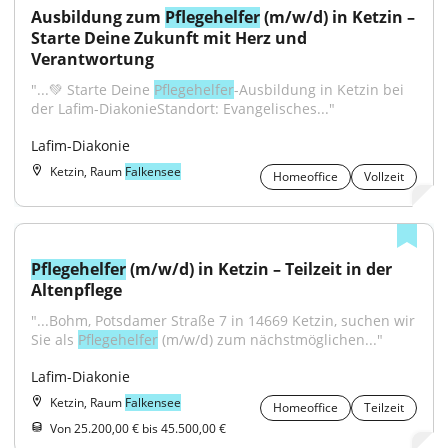
Ausbildung zum 
Pflegehelfer
 (m/w/d) in Ketzin – 
Starte Deine Zukunft mit Herz und 
Verantwortung
"...💚 Starte Deine 
Pflegehelfer
-Ausbildung in Ketzin bei 
der Lafim-DiakonieStandort: Evangelisches..."
Lafim-Diakonie
Ketzin, Raum
Falkensee
Homeoffice
Vollzeit
Pflegehelfer
 (m/w/d) in Ketzin – Teilzeit in der 
Altenpflege
"...Bohm, Potsdamer Straße 7 in 14669 Ketzin, suchen wir 
Sie als 
Pflegehelfer
 (m/w/d) zum nächstmöglichen..."
Lafim-Diakonie
Ketzin, Raum
Falkensee
Homeoffice
Teilzeit
Von 25.200,00 € bis 45.500,00 €