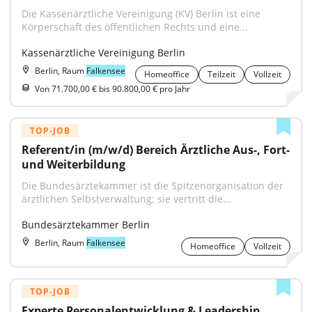
Die Kassenärztliche Vereinigung (KV) Berlin ist eine 
Körperschaft des öffentlichen Rechts und eine...
Kassenärztliche Vereinigung Berlin
Berlin, Raum
Falkensee
Homeoffice
Teilzeit
Vollzeit
Von 71.700,00 € bis 90.800,00 € pro Jahr
TOP-JOB
Referent/in (m/w/d) Bereich Ärztliche Aus-, Fort- 
und Weiterbildung
Die Bundesärztekammer ist die Spitzenorganisation der 
ärztlichen Selbstverwaltung; sie vertritt die...
Bundesärztekammer Berlin
Berlin, Raum
Falkensee
Homeoffice
Vollzeit
TOP-JOB
Experte Personalentwicklung & Leadership 