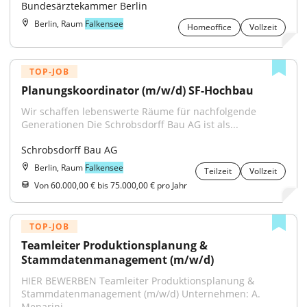
Bundesärztekammer Berlin
Berlin, Raum
Falkensee
Homeoffice
Vollzeit
TOP-JOB
Planungskoordinator (m/w/d) SF-Hochbau
Wir schaffen lebenswerte Räume für nachfolgende 
Generationen Die Schrobsdorff Bau AG ist als...
Schrobsdorff Bau AG
Berlin, Raum
Falkensee
Teilzeit
Vollzeit
Von 60.000,00 € bis 75.000,00 € pro Jahr
TOP-JOB
Teamleiter Produktionsplanung & 
Stammdatenmanagement (m/w/d)
HIER BEWERBEN Teamleiter Produktionsplanung & 
Stammdatenmanagement (m/w/d) Unternehmen: A. 
Menarini...