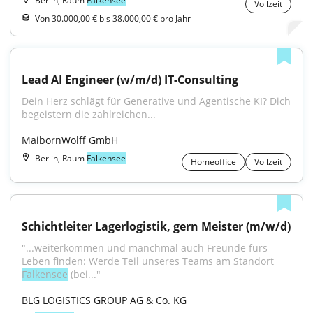
Berlin, Raum
Falkensee
Vollzeit
Von 30.000,00 € bis 38.000,00 € pro Jahr
Lead AI Engineer (w/m/d) IT-Consulting
Dein Herz schlägt für Generative und Agentische KI? Dich 
begeistern die zahlreichen...
MaibornWolff GmbH
Berlin, Raum
Falkensee
Homeoffice
Vollzeit
Schichtleiter Lagerlogistik, gern Meister (m/w/d)
"...weiterkommen und manchmal auch Freunde fürs 
Leben finden: Werde Teil unseres Teams am Standort 
Falkensee
 (bei..."
BLG LOGISTICS GROUP AG & Co. KG