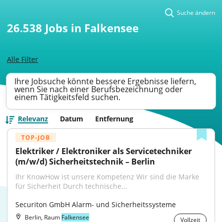
Suche ändern
26.538
Jobs in Falkensee
Alle Filter
Ihre Jobsuche könnte bessere Ergebnisse liefern,
wenn Sie nach einer Berufsbezeichnung oder
einem Tätigkeitsfeld suchen.
Relevanz
Datum
Entfernung
TOP-JOB
Elektriker / Elektroniker als Servicetechniker 
(m/w/d) Sicherheitstechnik – Berlin
Ihr KnowHow ist unsere Kompetenz Wir sind die Marke 
für Sicherheit Durch technische...
Securiton GmbH Alarm- und Sicherheitssysteme
Berlin, Raum
Falkensee
Vollzeit