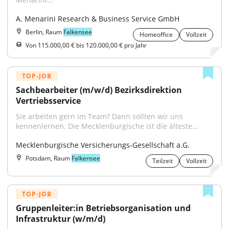
A. Menarini Research & Business Service GmbH
Berlin, Raum
Falkensee
Homeoffice
Vollzeit
Von 115.000,00 € bis 120.000,00 € pro Jahr
TOP-JOB
Sachbearbeiter (m/w/d) Bezirksdirektion 
Vertriebsservice
Sie arbeiten gern im Team? Dann sollten wir uns 
kennenlernen. Die Mecklenburgische ist die älteste...
Mecklenburgische Versicherungs-Gesellschaft a.G.
Potsdam, Raum
Falkensee
Teilzeit
Vollzeit
TOP-JOB
Gruppenleiter:in Betriebsorganisation und 
Infrastruktur (w/m/d)