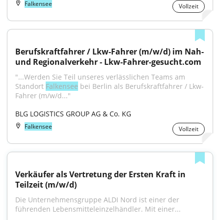
Falkensee
Vollzeit
Berufskraftfahrer / Lkw-Fahrer (m/w/d) im Nah- 
und Regionalverkehr - Lkw-Fahrer-gesucht.com
"...Werden Sie Teil unseres verlässlichen Teams am 
Standort 
Falkensee
 bei Berlin als Berufskraftfahrer / Lkw-
Fahrer (m/w/d..."
BLG LOGISTICS GROUP AG & Co. KG
Falkensee
Vollzeit
Verkäufer als Vertretung der Ersten Kraft in 
Teilzeit (m/w/d)
Die Unternehmensgruppe ALDI Nord ist einer der 
führenden Lebensmitteleinzelhändler. Mit einer...