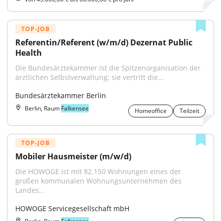
TOP-JOB
Referentin/Referent (w/m/d) Dezernat Public 
Health
Die Bundesärztekammer ist die Spitzenorganisation der 
ärztlichen Selbstverwaltung; sie vertritt die...
Bundesärztekammer Berlin
Berlin, Raum
Falkensee
Homeoffice
Teilzeit
TOP-JOB
Mobiler Hausmeister (m/w/d)
Die HOWOGE ist mit 82.150 Wohnungen eines der 
großen kommunalen Wohnungsunternehmen des 
Landes...
HOWOGE Servicegesellschaft mbH