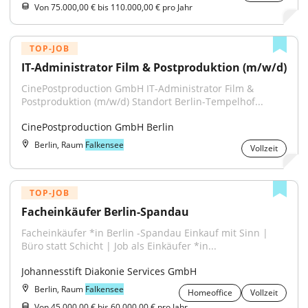
Von 75.000,00 € bis 110.000,00 € pro Jahr
TOP-JOB
IT-Administrator Film & Postproduktion (m/w/d)
CinePostproduction GmbH IT-Administrator Film & 
Postproduktion (m/w/d) Standort Berlin-Tempelhof...
CinePostproduction GmbH Berlin
Berlin, Raum
Falkensee
Vollzeit
TOP-JOB
Facheinkäufer Berlin-Spandau
Facheinkäufer *in Berlin -Spandau Einkauf mit Sinn | 
Büro statt Schicht | Job als Einkäufer *in...
Johannesstift Diakonie Services GmbH
Berlin, Raum
Falkensee
Homeoffice
Vollzeit
Von 45.000,00 € bis 60.000,00 € pro Jahr