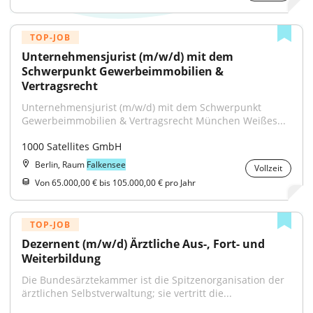
TOP-JOB
Unternehmensjurist (m/w/d) mit dem 
Schwerpunkt Gewerbeimmobilien & 
Vertragsrecht
Unternehmensjurist (m/w/d) mit dem Schwerpunkt 
Gewerbeimmobilien & Vertragsrecht München Weißes...
1000 Satellites GmbH
Berlin, Raum
Falkensee
Vollzeit
Von 65.000,00 € bis 105.000,00 € pro Jahr
TOP-JOB
Dezernent (m/w/d) Ärztliche Aus-, Fort- und 
Weiterbildung
Die Bundesärztekammer ist die Spitzenorganisation der 
ärztlichen Selbstverwaltung; sie vertritt die...