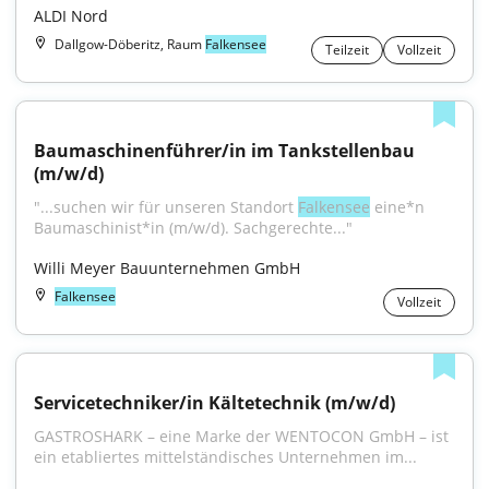
ALDI Nord
Dallgow-Döberitz, Raum
Falkensee
Teilzeit
Vollzeit
Baumaschinenführer/in im Tankstellenbau 
(m/w/d)
"...suchen wir für unseren Standort 
Falkensee
 eine*n 
Baumaschinist*in (m/w/d). Sachgerechte..."
Willi Meyer Bauunternehmen GmbH
Falkensee
Vollzeit
Servicetechniker/in Kältetechnik (m/w/d)
GASTROSHARK – eine Marke der WENTOCON GmbH – ist 
ein etabliertes mittelständisches Unternehmen im...