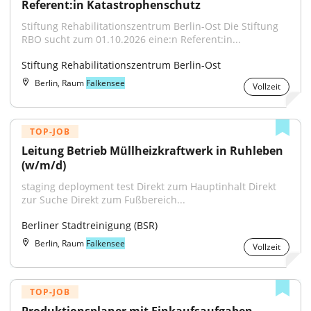
Referent:in Katastrophenschutz
Stiftung Rehabilitationszentrum Berlin-Ost Die Stiftung 
RBO sucht zum 01.10.2026 eine:n Referent:in...
Stiftung Rehabilitationszentrum Berlin-Ost
Berlin, Raum
Falkensee
Vollzeit
TOP-JOB
Leitung Betrieb Müllheizkraftwerk in Ruhleben 
(w/m/d)
staging deployment test Direkt zum Hauptinhalt Direkt 
zur Suche Direkt zum Fußbereich...
Berliner Stadtreinigung (BSR)
Berlin, Raum
Falkensee
Vollzeit
TOP-JOB