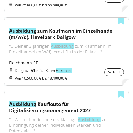
Von 25.600,00 € bis 56.800,00 €
Ausbildung
 zum Kaufmann im Einzelhandel 
(m/w/d), Havelpark Dallgow
"...Deiner 3-jährigen 
Ausbildung
 zum Kaufmann im 
Einzelhandel (m/w/d) lernst Du in der Filiale..."
Deichmann SE
Dallgow-Döberitz, Raum
Falkensee
Vollzeit
Von 10.500,00 € bis 18.400,00 €
Ausbildung
 Kaufleute für 
Digitalisierungsmanagement 2027
"...Wir bieten dir eine erstklassige 
Ausbildung
 zur 
Einbringung deiner individuellen Stärken und 
Potenziale..."