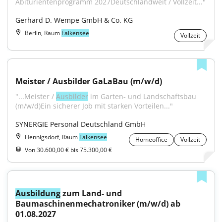
Abiturientenprogramm 2027Deutschlandweit / Vollzeit..."
Gerhard D. Wempe GmbH & Co. KG
Berlin, Raum
Falkensee
Vollzeit
Meister / Ausbilder GaLaBau (m/w/d)
"...Meister / 
Ausbilder
 im Garten- und Landschaftsbau 
(m/w/d)Ein sicherer Job mit starken Vorteilen..."
SYNERGIE Personal Deutschland GmbH
Hennigsdorf, Raum
Falkensee
Homeoffice
Vollzeit
Von 30.600,00 € bis 75.300,00 €
Ausbildung
 zum Land- und 
Baumaschinenmechatroniker (m/w/d) ab 
01.08.2027