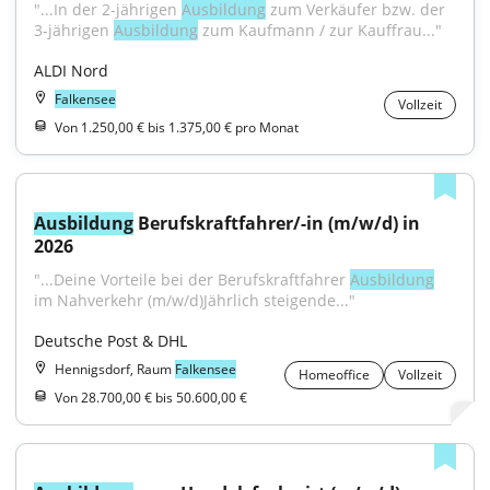
"...In der 2-jährigen 
Ausbildung
 zum Verkäufer bzw. der 
3-jährigen 
Ausbildung
 zum Kaufmann / zur Kauffrau..."
ALDI Nord
Falkensee
Vollzeit
Von 1.250,00 € bis 1.375,00 € pro Monat
Ausbildung
 Berufskraftfahrer/-in (m/w/d) in 
2026
"...Deine Vorteile bei der Berufskraftfahrer 
Ausbildung
im Nahverkehr (m/w/d)Jährlich steigende..."
Deutsche Post & DHL
Hennigsdorf, Raum
Falkensee
Homeoffice
Vollzeit
Von 28.700,00 € bis 50.600,00 €