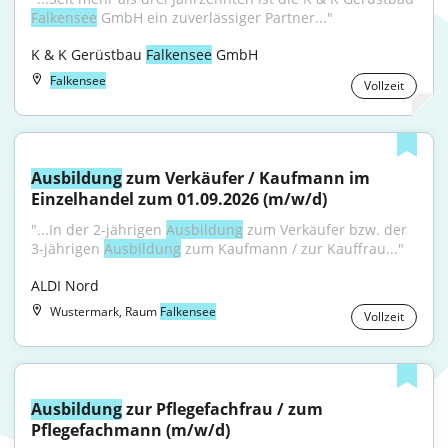
Falkensee
 GmbH ein zuverlässiger Partner..."
K & K Gerüstbau 
Falkensee
 GmbH
Falkensee
Vollzeit
Ausbildung
 zum Verkäufer / Kaufmann im 
Einzelhandel zum 01.09.2026 (m/w/d)
"...In der 2-jährigen 
Ausbildung
 zum Verkäufer bzw. der 
3-jährigen 
Ausbildung
 zum Kaufmann / zur Kauffrau..."
ALDI Nord
Wustermark, Raum
Falkensee
Vollzeit
Ausbildung
 zur Pflegefachfrau / zum 
Pflegefachmann (m/w/d)