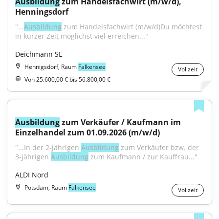
Ausbildung
 zum Handelsfachwirt (m/w/d), 
Henningsdorf
"...
Ausbildung
 zum Handelsfachwirt (m/w/d)Du möchtest 
in kurzer Zeit möglichst viel erreichen..."
Deichmann SE
Hennigsdorf, Raum
Falkensee
Vollzeit
Von 25.600,00 € bis 56.800,00 €
Ausbildung
 zum Verkäufer / Kaufmann im 
Einzelhandel zum 01.09.2026 (m/w/d)
"...In der 2-jährigen 
Ausbildung
 zum Verkäufer bzw. der 
3-jährigen 
Ausbildung
 zum Kaufmann / zur Kauffrau..."
ALDI Nord
Potsdam, Raum
Falkensee
Vollzeit