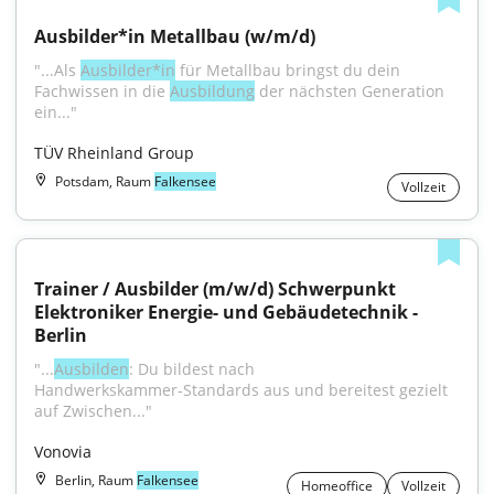
Ausbilder*in Metallbau (w/m/d)
"...Als 
Ausbilder*in
 für Metallbau bringst du dein 
Fachwissen in die 
Ausbildung
 der nächsten Generation 
ein..."
TÜV Rheinland Group
Potsdam, Raum
Falkensee
Vollzeit
Trainer / Ausbilder (m/w/d) Schwerpunkt 
Elektroniker Energie- und Gebäudetechnik - 
Berlin
"...
Ausbilden
: Du bildest nach 
Handwerkskammer‑Standards aus und bereitest gezielt 
auf Zwischen..."
Vonovia
Berlin, Raum
Falkensee
Homeoffice
Vollzeit