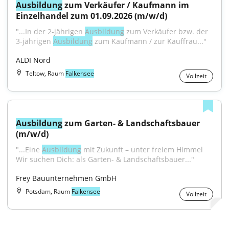
Ausbildung
 zum Verkäufer / Kaufmann im 
Einzelhandel zum 01.09.2026 (m/w/d)
"...In der 2-jährigen 
Ausbildung
 zum Verkäufer bzw. der 
3-jährigen 
Ausbildung
 zum Kaufmann / zur Kauffrau..."
ALDI Nord
Teltow, Raum
Falkensee
Vollzeit
Ausbildung
 zum Garten- & Landschaftsbauer 
(m/w/d)
"...Eine 
Ausbildung
 mit Zukunft – unter freiem Himmel 
Wir suchen Dich: als Garten- & Landschaftsbauer..."
Frey Bauunternehmen GmbH
Potsdam, Raum
Falkensee
Vollzeit