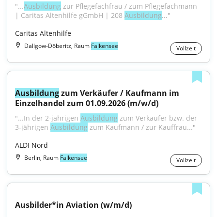
"...
Ausbildung
 zur Pflegefachfrau / zum Pflegefachmann 
| Caritas Altenhilfe gGmbH | 208 
Ausbildung
..."
Caritas Altenhilfe
Dallgow-Döberitz, Raum
Falkensee
Vollzeit
Ausbildung
 zum Verkäufer / Kaufmann im 
Einzelhandel zum 01.09.2026 (m/w/d)
"...In der 2-jährigen 
Ausbildung
 zum Verkäufer bzw. der 
3-jährigen 
Ausbildung
 zum Kaufmann / zur Kauffrau..."
ALDI Nord
Berlin, Raum
Falkensee
Vollzeit
Ausbilder*in Aviation (w/m/d)