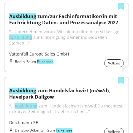
Ausbildung
 zum/zur Fachinformatiker/in mit 
Fachrichtung Daten- und Prozessanalyse 2027
"...Unternehmen voran. Wir bieten dir eine erstklassige 
Ausbildung
 zur Einbringung deiner individuellen 
Stärken..."
Vattenfall Europe Sales GmbH
Berlin, Raum
Falkensee
Vollzeit
Ausbildung
 zum Handelsfachwirt (m/w/d), 
Havelpark Dallgow
"...
Ausbildung
 zum Handelsfachwirt (m/w/d)Du möchtest 
in kurzer Zeit möglichst viel erreichen..."
Deichmann SE
Dallgow-Döberitz, Raum
Falkensee
Vollzeit