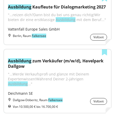
Ausbildung
 Kaufleute für Dialogmarketing 2027
"...reizen dich?Dann bist du bei uns genau richtig!Wir 
bieten dir eine erstklassige 
Ausbildung
 mit dem Beruf..."
Vattenfall Europe Sales GmbH
Berlin, Raum
Falkensee
Vollzeit
Ausbildung
 zum Verkäufer (m/w/d), Havelpark 
Dallgow
"...Werde Verkaufsprofi und glänze mit Deinem 
Expertenwissen!Während Deiner 2-jährigen 
Ausbildung
..."
Deichmann SE
Dallgow-Döberitz, Raum
Falkensee
Vollzeit
Von 10.500,00 € bis 16.700,00 €