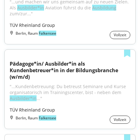
"...und machen wir uns gemeinsam auf zu neuen Zielen. 
Als 
Ausbilder*in
 Aviation führst du die 
Ausbildung
zum/zur..."
TÜV Rheinland Group
Berlin, Raum
Falkensee
Vollzeit
Pädagoge*in/ Ausbilder*in als 
Kundenbetreuer*in in der Bildungsbranche 
(w/m/d)
"...Kundenbetreuung: Du betreust Seminare und Kurse 
organisatorisch im Trainingscenter, bist - neben dem 
Ausbilder*in
..."
TÜV Rheinland Group
Berlin, Raum
Falkensee
Vollzeit