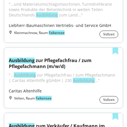
"...und Materialumschlagsmaschinen, Turmdrehkrane 
sowie Produkte der Betontechnik in weiten Teilen 
Deutschlands.
Ausbildung
 zum Land..."
Liebherr-Baumaschinen Vertriebs- und Service GmbH
Kleinmachnow, Raum
Falkensee
Vollzeit
Ausbildung
 zur Pflegefachfrau / zum 
Pflegefachmann (m/w/d)
"...
Ausbildung
 zur Pflegefachfrau / zum Pflegefachmann 
| Caritas Altenhilfe gGmbH | 230 
Ausbildung
..."
Caritas Altenhilfe
Velten, Raum
Falkensee
Vollzeit
Ausbildung
 zum Verkäufer / Kaufmann im 