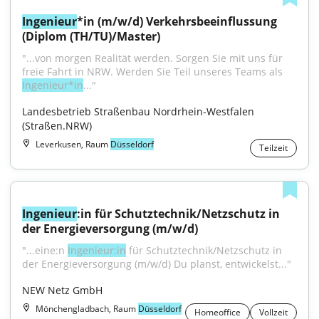
Ingenieur
*in (m/w/d) Verkehrsbeeinflussung 
(Diplom (TH/TU)/Master)
"...von morgen Realität werden. Sorgen Sie mit uns für 
freie Fahrt in NRW. Werden Sie Teil unseres Teams als 
Ingenieur*in
..."
Landesbetrieb Straßenbau Nordrhein-Westfalen 
(Straßen.NRW)
Leverkusen, Raum
Düsseldorf
Teilzeit
Ingenieur
:in für Schutztechnik/Netzschutz in 
der Energieversorgung (m/w/d)
"...eine:n 
Ingenieur:in
 für Schutztechnik/Netzschutz in 
der Energieversorgung (m/w/d) Du planst, entwickelst..."
NEW Netz GmbH
Mönchengladbach, Raum
Düsseldorf
Homeoffice
Vollzeit