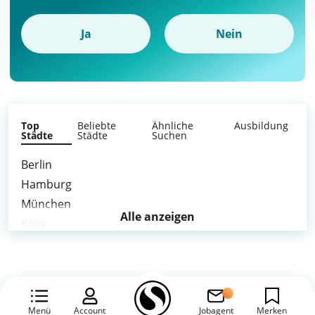
Ja
Nein
Top
Beliebte
Ähnliche
Ausbildung
Städte
Städte
Suchen
Berlin
Hamburg
München
Alle anzeigen
Köln
Frankfurt am Main
Stuttgart
Leipzig
Dortmund
Menü
Account
Jobagent
Merken