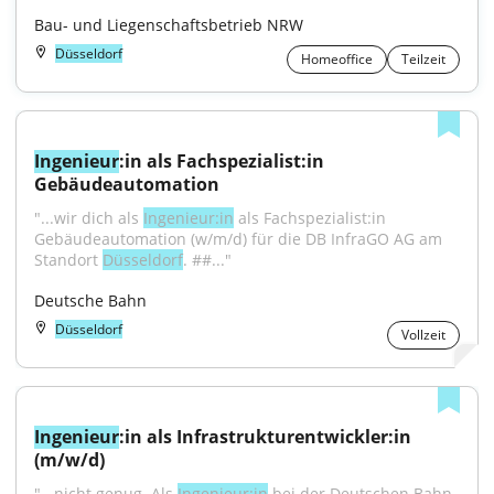
Bau- und Liegenschaftsbetrieb NRW
Düsseldorf
Homeoffice
Teilzeit
Ingenieur
:in als Fachspezialist:in 
Gebäudeautomation
"...wir dich als 
Ingenieur:in
 als Fachspezialist:in 
Gebäudeautomation (w/m/d) für die DB InfraGO AG am 
Standort 
Düsseldorf
. ##..."
Deutsche Bahn
Düsseldorf
Vollzeit
Ingenieur
:in als Infrastrukturentwickler:in 
(m/w/d)
"...nicht genug. Als 
Ingenieur:in
 bei der Deutschen Bahn 