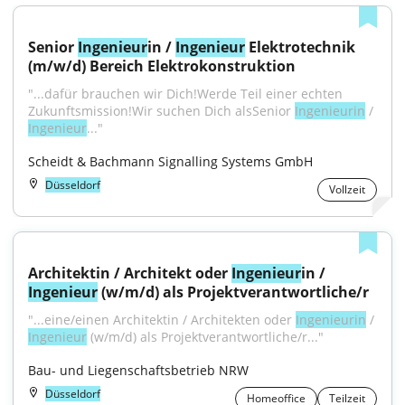
Senior 
Ingenieur
in / 
Ingenieur
 Elektrotechnik 
(m/w/d) Bereich Elektrokonstruktion
"...dafür brauchen wir Dich!Werde Teil einer echten 
Zukunftsmission!Wir suchen Dich alsSenior 
Ingenieurin
 / 
Ingenieur
..."
Scheidt & Bachmann Signalling Systems GmbH
Düsseldorf
Vollzeit
Architektin / Architekt oder 
Ingenieur
in / 
Ingenieur
 (w/m/d) als Projektverantwortliche/r
"...eine/einen Architektin / Architekten oder 
Ingenieurin
 / 
Ingenieur
 (w/m/d) als Projektverantwortliche/r..."
Bau- und Liegenschaftsbetrieb NRW
Düsseldorf
Homeoffice
Teilzeit