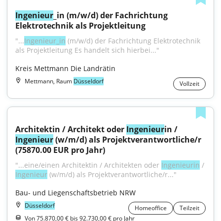
Ingenieur
_in (m/w/d) der Fachrichtung 
Elektrotechnik als Projektleitung
"...
Ingenieur_in
 (m/w/d) der Fachrichtung Elektrotechnik 
als Projektleitung Es handelt sich hierbei..."
Kreis Mettmann Die Landrätin
Mettmann, Raum
Düsseldorf
Vollzeit
Architektin / Architekt oder 
Ingenieur
in / 
Ingenieur
 (w/m/d) als Projektverantwortliche/r 
(75870.00 EUR pro Jahr)
"...eine/einen Architektin / Architekten oder 
Ingenieurin
 / 
Ingenieur
 (w/m/d) als Projektverantwortliche/r..."
Bau- und Liegenschaftsbetrieb NRW
Düsseldorf
Homeoffice
Teilzeit
Von 75.870,00 € bis 92.730,00 € pro Jahr