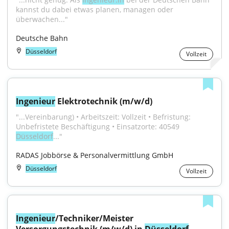
kannst du dabei etwas planen, managen oder 
überwachen..."
Deutsche Bahn
Düsseldorf
Vollzeit
Ingenieur
 Elektrotechnik (m/w/d)
"...Vereinbarung) • Arbeitszeit: Vollzeit • Befristung: 
Unbefristete Beschäftigung • Einsatzorte: 40549 
Düsseldorf
..."
RADAS Jobbörse & Personalvermittlung GmbH
Düsseldorf
Vollzeit
Ingenieur
/Techniker/Meister 