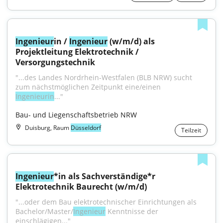
Ingenieur
in / 
Ingenieur
 (w/m/d) als 
Projektleitung Elektrotechnik / 
Versorgungstechnik
"...des Landes Nordrhein‑Westfalen (BLB NRW) sucht 
zum nächst­möglichen Zeitpunkt eine/einen 
Ingenieurin
..."
Bau- und Liegenschaftsbetrieb NRW
Duisburg, Raum
Düsseldorf
Teilzeit
Ingenieur
*in als Sachverständige*r 
Elektrotechnik Baurecht (w/m/d)
"...oder dem Bau elektrotechnischer Einrichtungen als 
Bachelor/Master/
Ingenieur
 Kenntnisse der 
einschlägigen..."