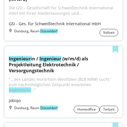
Die GSI – Gesellschaft für Schweißtechnik International 
mbH mit ihren Niederlassungen und...
GSI - Ges. für Schweißtechnik International mbH
Duisburg, Raum
Düsseldorf
Vollzeit
Ingenieur
in / 
Ingenieur
 (w/m/d) als 
Projektleitung Elektrotechnik / 
Versorgungstechnik
"...des Landes Nordrhein‑Westfalen (BLB NRW) sucht 
zum nächstmöglichen Zeitpunkt eine/einen 
Ingenieurin
..."
Jobiqo
Duisburg, Raum
Düsseldorf
Homeoffice
Teilzeit