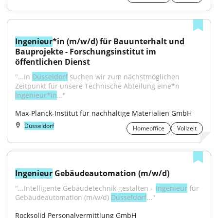
Ingenieur
*in (m/w/d) für Bauunterhalt und 
Bauprojekte - Forschungsinstitut im 
öffentlichen Dienst
"...In 
Düsseldorf
 suchen wir zum nächstmöglichen 
Zeitpunkt für unsere Technische Abteilung eine*n 
Ingenieur*in
..."
Max-Planck-Institut für nachhaltige Materialien GmbH
Düsseldorf
Homeoffice
Vollzeit
Ingenieur
 Gebäudeautomation (m/w/d)
"...Intelligente Gebäudetechnik gestalten – 
Ingenieur
 für 
Gebäudeautomation (m/w/d) 
Düsseldorf
..."
Rocksolid Personalvermittlung GmbH