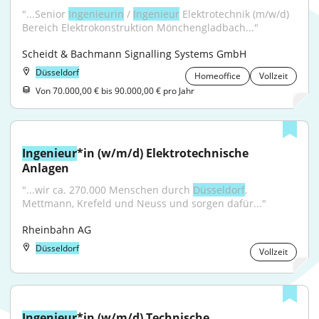
"...Senior 
Ingenieurin
 / 
Ingenieur
 Elektrotechnik (m/w/d) 
Bereich Elektrokonstruktion Mönchengladbach..."
Scheidt & Bachmann Signalling Systems GmbH
Düsseldorf
Homeoffice
Vollzeit
Von 70.000,00 € bis 90.000,00 € pro Jahr
Ingenieur
*in (w/m/d) Elektrotechnische 
Anlagen
"...wir ca. 270.000 Menschen durch 
Düsseldorf
, 
Mettmann, Krefeld und Neuss und sorgen dafür..."
Rheinbahn AG
Düsseldorf
Vollzeit
Ingenieur
*in (w/m/d) Technische 