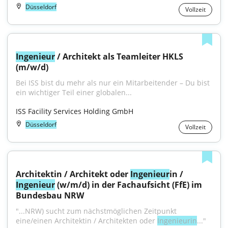
Düsseldorf
Vollzeit
Ingenieur
 / Architekt als Teamleiter HKLS 
(m/w/d)
Bei ISS bist du mehr als nur ein Mitarbeitender – Du bist 
ein wichtiger Teil einer globalen...
ISS Facility Services Holding GmbH
Düsseldorf
Vollzeit
Architektin / Architekt oder 
Ingenieur
in / 
Ingenieur
 (w/m/d) in der Fachaufsicht (FfE) im 
Bundesbau NRW
"...NRW) sucht zum nächst­möglichen Zeitpunkt 
eine/einen Architektin / Architekten oder 
Ingenieurin
..."