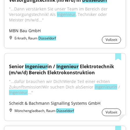
Versorgungstechnik (m/w/d) in 
Düsseldorf
"...Dann verstärken Sie unser Team im Bereich der 
Versorgungstechnik! Als 
Ingenieur
, Techniker oder 
Meister (m/w/d..."
MBN Bau GmbH
Erkrath, Raum
Düsseldorf
Vollzeit
Senior 
Ingenieur
in / 
Ingenieur
 Elektrotechnik 
(m/w/d) Bereich Elektrokonstruktion
"...dafür brauchen wir Dich!Werde Teil einer echten 
Zukunftsmission!Wir suchen Dich alsSenior 
Ingenieurin
 / 
Ingenieur
..."
Scheidt & Bachmann Signalling Systems GmbH
Mönchengladbach, Raum
Düsseldorf
Vollzeit