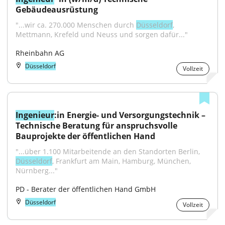
Gebäudeausrüstung
"...wir ca. 270.000 Menschen durch 
Düsseldorf
, 
Mettmann, Krefeld und Neuss und sorgen dafür..."
Rheinbahn AG
Düsseldorf
Vollzeit
Ingenieur
:in Energie- und Versorgungstechnik – 
Technische Beratung für anspruchsvolle 
Bauprojekte der öffentlichen Hand
"...über 1.100 Mitarbeitende an den Standorten Berlin, 
Düsseldorf
, Frankfurt am Main, Hamburg, München, 
Nürnberg..."
PD - Berater der öffentlichen Hand GmbH
Düsseldorf
Vollzeit