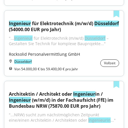
Ingenieur
 für Elektrotechnik (m/w/d) 
Düsseldorf
(54000.00 EUR pro Jahr)
"...
Ingenieur
 für Elektrotechnik (m/w/d) 
Düsseldorf
 – 
Gestalten Sie Technik für komplexe Bauprojekte..."
Rocksolid Personalvermittlung GmbH
Düsseldorf
Vollzeit
Von 54.000,00 € bis 59.400,00 € pro Jahr
Architektin / Architekt oder 
Ingenieur
in / 
Ingenieur
 (w/m/d) in der Fachaufsicht (FfE) im 
Bundesbau NRW (75870.00 EUR pro Jahr)
"...NRW) sucht zum nächst­möglichen Zeitpunkt 
eine/einen Architektin / Architekten oder 
Ingenieurin
..."