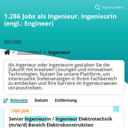
Suche ändern
1.286
Jobs als Ingenieur, Ingenieurin
(engl.: Engineer)
Alle Filter
>
Düsseldorf
>
Ingenieur
Als Ingenieur oder Ingenieurin gestalten Sie die
Zukunft mit kreativen Lösungen und innovativen
Technologien. Nutzen Sie unsere Plattform, um
interessante Stellenanzeigen in Ihrem Fachbereich
zu entdecken und Ihre Karriere im Ingenieurwesen
voranzutreiben.
Relevanz
Datum
Entfernung
TOP-JOB
Senior 
Ingenieur
in / 
Ingenieur
 Elektrotechnik 
(m/w/d) Bereich Elektrokonstruktion