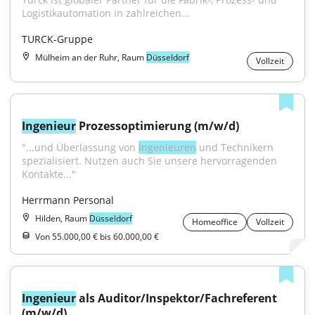
Logistikautomation in zahlreichen...
TURCK-Gruppe
Mülheim an der Ruhr, Raum
Düsseldorf
Vollzeit
Ingenieur
 Prozessoptimierung (m/w/d)
"...und Überlassung von 
Ingenieuren
 und Technikern 
spezialisiert. Nutzen auch Sie unsere hervorragenden 
Kontakte..."
Herrmann Personal
Hilden, Raum
Düsseldorf
Homeoffice
Vollzeit
Von 55.000,00 € bis 60.000,00 €
Ingenieur
 als Auditor/Inspektor/Fachreferent 
(m/w/d)