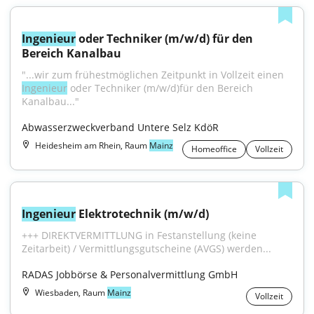
Ingenieur
 oder Techniker (m/w/d) für den 
Bereich Kanalbau
"...wir zum frühestmöglichen Zeitpunkt in Vollzeit einen 
Ingenieur
 oder Techniker (m/w/d)für den Bereich 
Kanalbau..."
Abwasserzweckverband Untere Selz KdöR
Heidesheim am Rhein, Raum
Mainz
Homeoffice
Vollzeit
Ingenieur
 Elektrotechnik (m/w/d)
+++ DIREKTVERMITTLUNG in Festanstellung (keine 
Zeitarbeit) / Vermittlungsgutscheine (AVGS) werden...
RADAS Jobbörse & Personalvermittlung GmbH
Wiesbaden, Raum
Mainz
Vollzeit