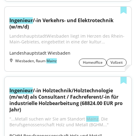
Ingenieur
/-in Verkehrs- und Elektrotechnik 
(w/m/d)
LandeshauptstadtWiesbaden liegt im Herzen des Rhein-
Main-Gebietes, eingebettet in eine der kultur...
Landeshauptstadt Wiesbaden
Wiesbaden, Raum
Mainz
Homeoffice
Vollzeit
Ingenieur
/-in Holztechnik/Holztechnologie 
(m/w/d) als Consultant / Fachreferent/-in für 
industrielle Holzbearbeitung (68824.00 EUR pro 
Jahr)
"...Metall suchen wir Sie am Standort 
Mainz
. Die 
Berufsgenossenschaft Holz und Metall (BGHM..."
BGHM Berufsgenossenschaft Holz und Metall