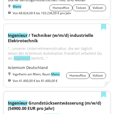
Mainz
Homeoffice
Teilzeit
Vollzeit
Von 68.824,00 € bis 103.236,00 € pro Jahr
Ingenieur
 / Techniker (w/m/d) industrielle 
Elektrotechnik
"...unserer Unternehmensstruktur, die wir täglich 
leben.Bei Actemium Automation Frankfurt arbeitest Du 
als 
Ingenieur
 (w/m/d..."
Actemium Deutschland
Ingelheim am Rhein, Raum
Mainz
Homeoffice
Vollzeit
Von 41.400,00 € bis 81.400,00 €
Ingenieur
 Grundstücksentwässerung (m/w/d) 
(54900.00 EUR pro Jahr)