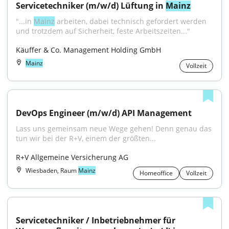
Servicetechniker (m/w/d) Lüftung in 
Mainz
"...in 
Mainz
 arbeiten, dabei technisch gefordert werden 
und trotzdem auf Sicherheit, feste Arbeitszeiten..."
Käuffer & Co. Management Holding GmbH
Mainz
Vollzeit
DevOps Engineer (m/w/d) API Management
Lass uns gemeinsam neue Wege gehen! Denn genau das 
tun wir bei der R+V, einem der größten...
R+V Allgemeine Versicherung AG
Wiesbaden, Raum
Mainz
Homeoffice
Vollzeit
Servicetechniker / Inbetriebnehmer für 