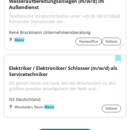
Wasseraufbereitungsanlagen (m/w/d) im 
Außendienst
Telefonische Vorabinformation unter +49 (0) 160 6152668 
Führender Dienstleister der...
René Brackmann Unternehmensberatung
Mainz
Homeoffice
Vollzeit
Elektriker / Elektroniker/ Schlosser (m/w/d) als 
Servicetechniker
ISS gehört heute mit rund 360.000 Mitarbeitern zu den 
größten privaten Arbeitgebern der Welt und...
ISS Deutschland
Wiesbaden, Raum
Mainz
Vollzeit