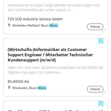
Innovationen bringen tiefgreifende Veränderungen mit 
sich und beeinflussen unser Leben in...
TÜV SÜD Industrie Service GmbH
Mörfelden-Walldorf, Raum
Mainz
Vollzeit
(Wirtschafts-)Informatiker als Customer 
Support Engineer / Mitarbeiter Technischer 
Kundensupport (m/w/d)
Über uns: Seit über 20 Jahren entwickelt die BLUEEND AG 
digitale Lösungen für moderne...
BLUEEND AG
Wiesbaden, Raum
Mainz
Vollzeit