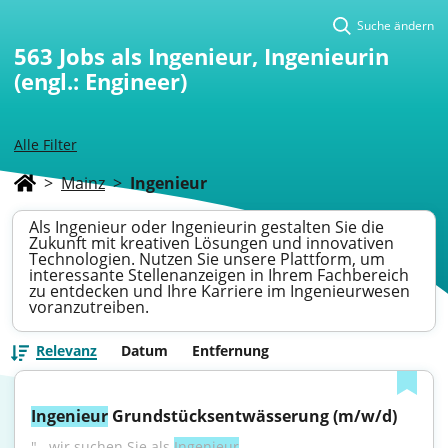
Suche ändern
563
Jobs als Ingenieur, Ingenieurin
(engl.: Engineer)
Alle Filter
>
Mainz
>
Ingenieur
Als Ingenieur oder Ingenieurin gestalten Sie die
Zukunft mit kreativen Lösungen und innovativen
Technologien. Nutzen Sie unsere Plattform, um
interessante Stellenanzeigen in Ihrem Fachbereich
zu entdecken und Ihre Karriere im Ingenieurwesen
voranzutreiben.
Relevanz
Datum
Entfernung
Ingenieur
 Grundstücksentwässerung (m/w/d)
"...wir suchen Sie als 
Ingenieur