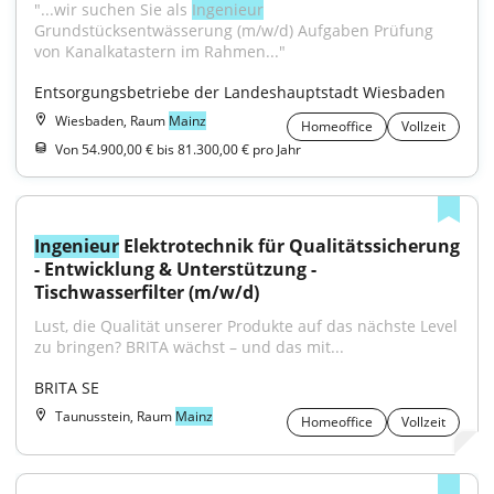
"...wir suchen Sie als 
Ingenieur
Grundstücksentwässerung (m/w/d) Aufgaben Prüfung 
von Kanalkatastern im Rahmen..."
Entsorgungsbetriebe der Landeshauptstadt Wiesbaden
Wiesbaden, Raum
Mainz
Homeoffice
Vollzeit
Von 54.900,00 € bis 81.300,00 € pro Jahr
Ingenieur
 Elektrotechnik für Qualitätssicherung 
- Entwicklung & Unterstützung - 
Tischwasserfilter (m/w/d)
Lust, die Qualität unserer Produkte auf das nächste Level 
zu bringen? BRITA wächst – und das mit...
BRITA SE
Taunusstein, Raum
Mainz
Homeoffice
Vollzeit