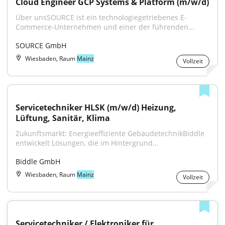
Cloud Engineer GCP Systems & Platform (m/w/d)
Über unsSOURCE ist ein technologiegetriebenes E-
Commerce-Unternehmen und einer der führenden...
SOURCE GmbH
Wiesbaden, Raum
Mainz
Vollzeit
Servicetechniker HLSK (m/w/d) Heizung, 
Lüftung, Sanitär, Klima
Zukunftsmarkt: Energieeffiziente GebäudetechnikBiddle 
entwickelt Lösungen, die im Hintergrund...
Biddle GmbH
Wiesbaden, Raum
Mainz
Vollzeit
Servicetechniker / Elektroniker für 