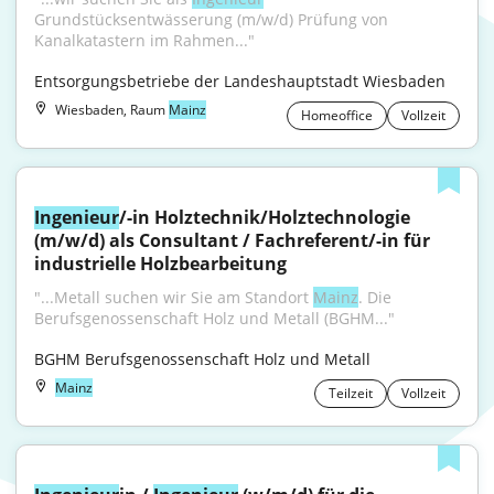
Grundstücksentwässerung (m/w/d) Prüfung von 
Kanalkatastern im Rahmen..."
Entsorgungsbetriebe der Landeshauptstadt Wiesbaden
Wiesbaden, Raum
Mainz
Homeoffice
Vollzeit
Ingenieur
/-in Holztechnik/Holztechnologie 
(m/w/d) als Consultant / Fachreferent/-in für 
industrielle Holzbearbeitung
"...Metall suchen wir Sie am Standort 
Mainz
. Die 
Berufsgenossenschaft Holz und Metall (BGHM..."
BGHM Berufsgenossenschaft Holz und Metall
Mainz
Teilzeit
Vollzeit