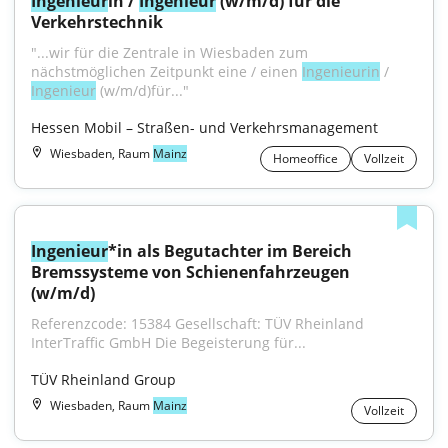
Ingenieur
in / 
Ingenieur
 (w/m/d) für die 
Verkehrstechnik
"...wir für die Zentrale in Wiesbaden zum 
nächstmöglichen Zeitpunkt eine / einen 
Ingenieurin
 / 
Ingenieur
 (w/m/d)für..."
Hessen Mobil – Straßen- und Verkehrsmanagement
Wiesbaden, Raum
Mainz
Homeoffice
Vollzeit
Ingenieur
*in als Begutachter im Bereich 
Bremssysteme von Schienenfahrzeugen 
(w/m/d)
Referenzcode: 15384 Gesellschaft: TÜV Rheinland 
InterTraffic GmbH Die Begeisterung für...
TÜV Rheinland Group
Wiesbaden, Raum
Mainz
Vollzeit