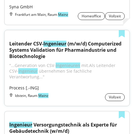
Syna GmbH
Frankfurt am Main, Raum
Mainz
Homeoffice
Vollzeit
Leitender CSV-
Ingenieur
 (m/w/d) Computerized 
Systems Validation für Pharmaindustrie und 
Biotechnologie
"...Generation von CSV-
Ingenieuren
 mit.Als Leitender 
CSV-
Ingenieur
 übernehmen Sie fachliche 
Verantwortung..."
Process [.-ING]
Idstein, Raum
Mainz
Vollzeit
Ingenieur
 Versorgungstechnik als Experte für 
Gebäudetechnik (w/m/d)