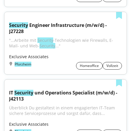
Security
 Engineer Infrastructure (m/w/d) - 
J27228
"...Arbeite mit 
Security
-Technologien wie Firewalls, E-
Mail- und Web-
Security
..."
Exclusive Associates
Pforzheim
Homeoffice
Vollzeit
IT 
Security
 und Operations Specialist (m/w/d) - 
J42113
Überblick Du gestaltest in einem engagierten IT-Team 
sichere Serviceprozesse und sorgst dafür, dass...
Exclusive Associates