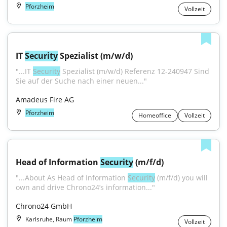
Pforzheim
Vollzeit
IT 
Security
 Spezialist (m/w/d)
"...IT 
Security
 Spezialist (m/w/d) Referenz 12-240947 Sind 
Sie auf der Suche nach einer neuen..."
Amadeus Fire AG
Pforzheim
Homeoffice
Vollzeit
Head of Information 
Security
 (m/f/d)
"...About As Head of Information 
Security
 (m/f/d) you will 
own and drive Chrono24’s information..."
Chrono24 GmbH
Karlsruhe, Raum
Pforzheim
Vollzeit