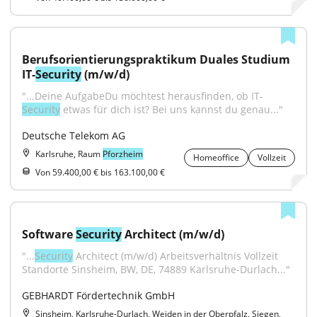
Berufsorientierungspraktikum Duales Studium 
IT-
Security
 (m/w/d)
"...Deine AufgabeDu möchtest herausfinden, ob IT-
Security
 etwas für dich ist? Bei uns kannst du genau..."
Deutsche Telekom AG
Karlsruhe, Raum
Pforzheim
Homeoffice
Vollzeit
Von 59.400,00 € bis 163.100,00 €
Software 
Security
 Architect (m/w/d)
"...
Security
 Architect (m/w/d) Arbeitsverhältnis Vollzeit 
Standorte Sinsheim, BW, DE, 74889 Karlsruhe-Durlach..."
GEBHARDT Fördertechnik GmbH
Sinsheim, Karlsruhe-Durlach, Weiden in der Oberpfalz, Siegen,