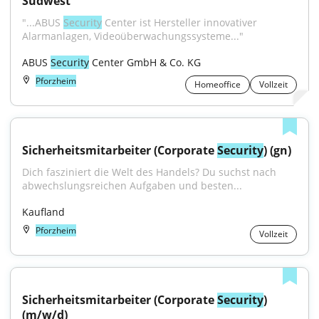
Südwest
"...ABUS 
Security
 Center ist Hersteller innovativer 
Alarmanlagen, Videoüberwachungssysteme..."
ABUS 
Security
 Center GmbH & Co. KG
Pforzheim
Homeoffice
Vollzeit
Sicherheitsmitarbeiter (Corporate 
Security
) (gn)
Dich fasziniert die Welt des Handels? Du suchst nach 
abwechslungsreichen Aufgaben und besten...
Kaufland
Pforzheim
Vollzeit
Sicherheitsmitarbeiter (Corporate 
Security
) 
(m/w/d)