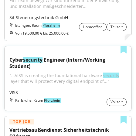
Ein Team bewegt.Wir sind führend in der Entwicklung 
und Installation maßgeschneiderter...
Sit Steuerungstechnik GmbH
Ettlingen, Raum
Pforzheim
Homeoffice
Teilzeit
Von 19.500,00 € bis 25.000,00 €
Cyber
security
 Engineer (Intern/Working 
Student)
"...VISS is creating the foundational hardware 
security
layer that will protect every digital endpoint of..."
VISS
Karlsruhe, Raum
Pforzheim
Vollzeit
TOP-JOB
Vertriebsaußendienst Sicherheitstechnik 