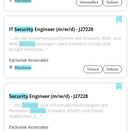
Pforzheim
Homeoffice
Vollzeit
IT 
Security
 Engineer (m/w/d) - J27228
"...du mit Sicherheitsplattformen wie Firewalls, Mail- und 
Web-
Security
-Lösungen sowie Endpoint-Schutz und 
bringst Konzepte..."
Exclusive Associates
Pforzheim
Teilzeit
Vollzeit
Security
 Engineer (m/w/d) - J27228
"...mit 
Security
- und Infrastrukturtechnologien wie 
Perimeter-
Security
, Firewalls, IDS/IPS und Cloud-
Plattformen (z..."
Exclusive Associates