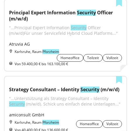
Principal Expert Information 
Security
 Officer 
(m/w/d)
"...Principal Expert Information 
Security
 Officer 
(m/w/d)Für unser Servicefeld Hybrid Cloud Platforms..."
Atruvia AG
Karlsruhe, Raum
Pforzheim
Homeoffice
Teilzeit
Vollzeit
Von 59.400,00 € bis 163.100,00 €
Strategy Consultant – Identity 
Security
 (m/w/d)
"...Unterstützung als Strategy Consultant – Identity 
Security
 (m/w/d). Schick uns einfach deine Unterlagen..."
amiconsult GmbH
Karlsruhe, Raum
Pforzheim
Homeoffice
Vollzeit
Von 40.400,00 € bis 136.600,00 €