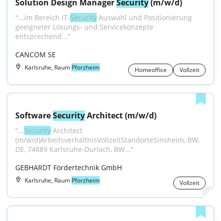
Solution Design Manager 
Security
 (m/w/d)
"...im Bereich IT-
Security
 Auswahl und Positionierung 
geeigneter Lösungs- und Servicekonzepte 
entsprechend..."
CANCOM SE
Karlsruhe, Raum
Pforzheim
Homeoffice
Vollzeit
Software 
Security
 Architect (m/w/d)
"...
Security
 Architect 
(m/w/d)ArbeitsverhältnisVollzeitStandorteSinsheim, BW, 
DE, 74889 Karlsruhe-Durlach, BW..."
GEBHARDT Fördertechnik GmbH
Karlsruhe, Raum
Pforzheim
Vollzeit