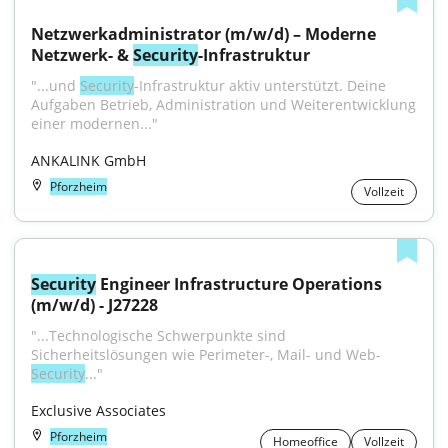
Netzwerkadministrator (m/w/d) – Moderne 
Netzwerk- & 
Security
-Infrastruktur
"...und 
Security
-Infrastruktur aktiv unterstützt. Deine 
Aufgaben Betrieb, Administration und Weiterentwicklung 
einer modernen..."
ANKALINK GmbH
Pforzheim
Vollzeit
Security
 Engineer Infrastructure Operations 
(m/w/d) - J27228
"...Technologische Schwerpunkte sind 
Sicherheitslösungen wie Perimeter-, Mail- und Web-
Security
..."
Exclusive Associates
Pforzheim
Homeoffice
Vollzeit