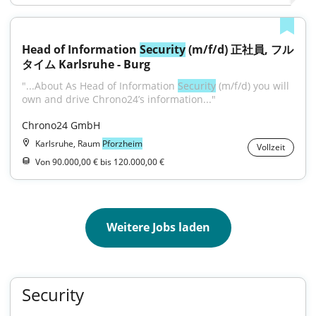
Head of Information 
Security
 (m/f/d) 正社員, フル
タイム Karlsruhe - Burg
"...About As Head of Information 
Security
 (m/f/d) you will 
own and drive Chrono24’s information..."
Chrono24 GmbH
Karlsruhe, Raum
Pforzheim
Vollzeit
Von 90.000,00 € bis 120.000,00 €
Weitere Jobs laden
Security