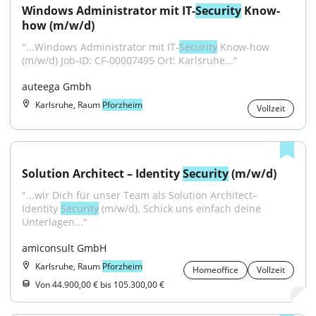
Windows Administrator mit IT-
Security
 Know-
how (m/w/d)
"...Windows Administrator mit IT-
Security
 Know-how 
(m/w/d) Job-ID: CF-00007495 Ort: Karlsruhe..."
auteega Gmbh
Karlsruhe, Raum
Pforzheim
Vollzeit
Solution Architect – Identity 
Security
 (m/w/d)
"...wir Dich für unser Team als Solution Architect– 
Identity 
Security
 (m/w/d). Schick uns einfach deine 
Unterlagen..."
amiconsult GmbH
Karlsruhe, Raum
Pforzheim
Homeoffice
Vollzeit
Von 44.900,00 € bis 105.300,00 €