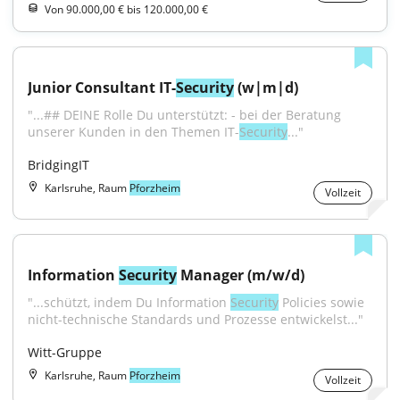
Von 90.000,00 € bis 120.000,00 €
Junior Consultant IT-
Security
 (w|m|d)
"...## DEINE Rolle Du unterstützt: - bei der Beratung 
unserer Kunden in den Themen IT-
Security
..."
BridgingIT
Karlsruhe, Raum
Pforzheim
Vollzeit
Information 
Security
 Manager (m/w/d)
"...schützt, indem Du Information 
Security
 Policies sowie 
nicht-technische Standards und Prozesse entwickelst..."
Witt-Gruppe
Karlsruhe, Raum
Pforzheim
Vollzeit