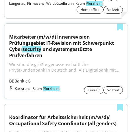
Langenau, Pirmasens, Waldbüttelbrunn, Raum
Pforzheim
Homeoffice
Vollzeit
Mitarbeiter (m/w/d) Innenrevision 
Prüfungsgebiet IT-Revision mit Schwerpunkt 
Cyber
security
 und systemgestützte 
Prüfverfahren
Wir sind die größte genossenschaftliche 
Privatkundenbank in Deutschland. Als Digitalbank mit...
BBBank eG
Karlsruhe, Raum
Pforzheim
Teilzeit
Vollzeit
Koordinator für Arbeitssicherheit (m/w/d)/ 
Occupational Safety Coordinator (all genders)