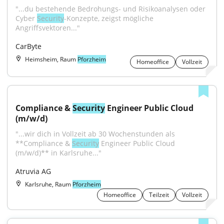
"...du bestehende Bedrohungs- und Risikoanalysen oder 
Cyber 
Security
-Konzepte, zeigst mögliche 
Angriffsvektoren..."
CarByte
Heimsheim, Raum
Pforzheim
Homeoffice
Vollzeit
Compliance & 
Security
 Engineer Public Cloud 
(m/w/d)
"...wir dich in Vollzeit ab 30 Wochenstunden als 
**Compliance & 
Security
 Engineer Public Cloud 
(m/w/d)** in Karlsruhe..."
Atruvia AG
Karlsruhe, Raum
Pforzheim
Homeoffice
Teilzeit
Vollzeit