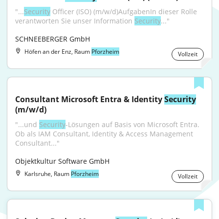
"...
Security
 Officer (ISO) (m/w/d)AufgabenIn dieser Rolle 
verantworten Sie unser Information 
Security
..."
SCHNEEBERGER GmbH
Höfen an der Enz, Raum
Pforzheim
Vollzeit
Consultant Microsoft Entra & Identity 
Security
(m/w/d)
"...und 
Security
-Lösungen auf Basis von Microsoft Entra. 
Ob als IAM Consultant, Identity & Access Management 
Consultant..."
Objektkultur Software GmbH
Karlsruhe, Raum
Pforzheim
Vollzeit