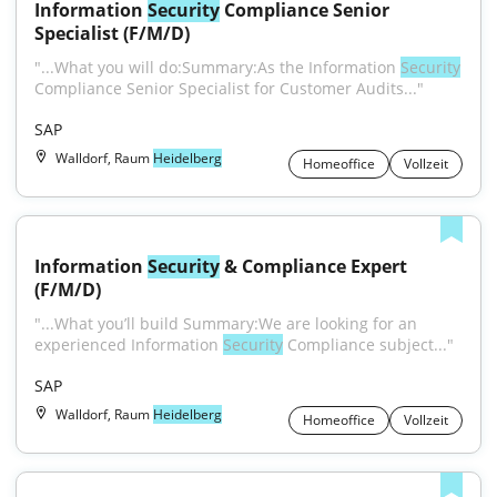
Information 
Security
 Compliance Senior 
Specialist (F/M/D)
"...What you will do:Summary:As the Information 
Security
Compliance Senior Specialist for Customer Audits..."
SAP
Walldorf, Raum
Heidelberg
Homeoffice
Vollzeit
Information 
Security
 & Compliance Expert 
(F/M/D)
"...What you’ll build Summary:We are looking for an 
experienced Information 
Security
 Compliance subject..."
SAP
Walldorf, Raum
Heidelberg
Homeoffice
Vollzeit