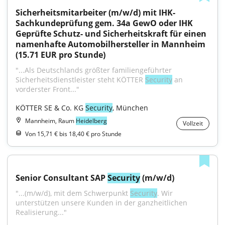
Sicherheitsmitarbeiter (m/w/d) mit IHK-
Sachkundeprüfung gem. 34a GewO oder IHK 
Geprüfte Schutz- und Sicherheitskraft für einen 
namenhafte Automobilhersteller in Mannheim 
(15.71 EUR pro Stunde)
"...Als Deutschlands größter familiengeführter 
Sicherheitsdienstleister steht KÖTTER 
Security
 an 
vorderster Front..."
KÖTTER SE & Co. KG 
Security
, München
Mannheim, Raum
Heidelberg
Vollzeit
Von 15,71 € bis 18,40 € pro Stunde
Senior Consultant SAP 
Security
 (m/w/d)
"...(m/w/d), mit dem Schwerpunkt 
Security
. Wir 
unterstützen unsere Kunden in der ganzheitlichen 
Realisierung..."