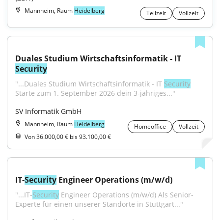
Mannheim, Raum
Heidelberg
Teilzeit
Vollzeit
Duales Studium Wirtschaftsinformatik - IT 
Security
"...Duales Studium Wirtschaftsinformatik - IT 
Security
Starte zum 1. September 2026 dein 3-jähriges..."
SV Informatik GmbH
Mannheim, Raum
Heidelberg
Homeoffice
Vollzeit
Von 36.000,00 € bis 93.100,00 €
IT-
Security
 Engineer Operations (m/w/d)
"...IT-
Security
 Engineer Operations (m/w/d) Als Senior-
Experte für einen unserer Standorte in Stuttgart..."