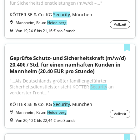
für Sicherheitsdienstleistungen (m/w/d) –..."
KÖTTER SE & Co. KG 
Security
, München
Mannheim, Raum
Heidelberg
Vollzeit
Von 19,24 € bis 21,16 € pro Stunde
Geprüfte Schutz- und Sicherheitskraft (m/w/d) 
20,40€ / Std. für einen namhaften Kunden in 
Mannheim (20.40 EUR pro Stunde)
"...Als Deutschlands größter familiengeführter 
Sicherheitsdienstleister steht KÖTTER 
Security
 an 
vorderster Front..."
KÖTTER SE & Co. KG 
Security
, München
Mannheim, Raum
Heidelberg
Vollzeit
Von 20,40 € bis 22,44 € pro Stunde