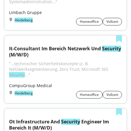
Systemadministration..."
Limbach Gruppe
Heidelberg
Homeoffice
Vollzeit
It-Consultant Im Bereich Netzwerk Und 
Security
(M/W/D)
"...technischer Sicherheitskonzepte (z. B. 
Netzwerksegmentierung, Zero Trust, Microsoft 365 
Security
..."
CompuGroup Medical
Heidelberg
Homeoffice
Vollzeit
Ot Infrastructure And 
Security
 Engineer Im 
Bereich It (M/W/D)