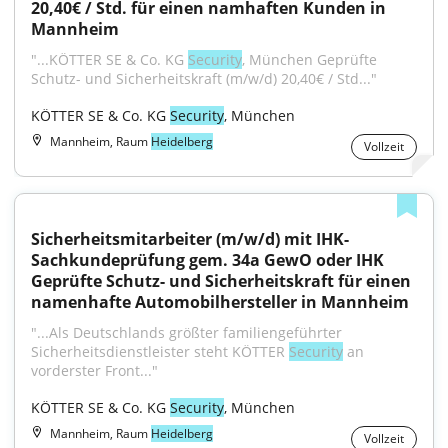
20,40€ / Std. für einen namhaften Kunden in 
Mannheim
"...KÖTTER SE & Co. KG 
Security
, München Geprüfte 
Schutz- und Sicherheitskraft (m/w/d) 20,40€ / Std..."
KÖTTER SE & Co. KG 
Security
, München
Mannheim, Raum
Heidelberg
Vollzeit
Sicherheitsmitarbeiter (m/w/d) mit IHK-
Sachkundeprüfung gem. 34a GewO oder IHK 
Geprüfte Schutz- und Sicherheitskraft für einen 
namenhafte Automobilhersteller in Mannheim
"...Als Deutschlands größter familiengeführter 
Sicherheitsdienstleister steht KÖTTER 
Security
 an 
vorderster Front..."
KÖTTER SE & Co. KG 
Security
, München
Mannheim, Raum
Heidelberg
Vollzeit