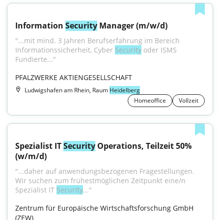
Information 
Security
 Manager (m/w/d)
"...mit mind. 3 Jahren Berufserfahrung im Bereich 
Informationssicherheit, Cyber 
Security
 oder ISMS 
Fundierte..."
PFALZWERKE AKTIENGESELLSCHAFT
Ludwigshafen am Rhein, Raum
Heidelberg
Homeoffice
Vollzeit
Spezialist IT 
Security
 Operations, Teilzeit 50% 
(w/m/d)
"...daher auf anwendungsbezogenen Fragestellungen. 
Wir suchen zum frühestmöglichen Zeitpunkt eine/n 
Spezialist IT 
Security
..."
Zentrum für Europäische Wirtschaftsforschung GmbH 
(ZEW)