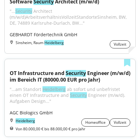
Software 
Security
 Architect (m/w/d)
"...
Security
 Architect 
(m/w/d)ArbeitsverhältnisVollzeitStandorteSinsheim, BW, 
DE, 74889 Karlsruhe-Durlach, BW..."
GEBHARDT Fördertechnik GmbH
Sinsheim, Raum
Heidelberg
Vollzeit
OT Infrastructure and 
Security
 Engineer (m/w/d) 
im Bereich IT (80000.00 EUR pro Jahr)
"...am Standort 
Heidelberg
 ab sofort und unbefristet 
einen OT Infrastructure and 
Security
 Engineer (m/w/d). 
Aufgaben Design..."
AGC Biologics GmbH
Heidelberg
Homeoffice
Vollzeit
Von 80.000,00 € bis 88.000,00 € pro Jahr