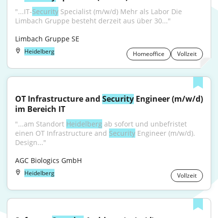
"...IT-
Security
 Specialist (m/w/d) Mehr als Labor Die 
Limbach Gruppe besteht derzeit aus über 30..."
Limbach Gruppe SE
Heidelberg
Homeoffice
Vollzeit
OT Infrastructure and 
Security
 Engineer (m/w/d) 
im Bereich IT
"...am Standort 
Heidelberg
 ab sofort und unbefristet 
einen OT Infrastructure and 
Security
 Engineer (m/w/d). 
Design..."
AGC Biologics GmbH
Heidelberg
Vollzeit