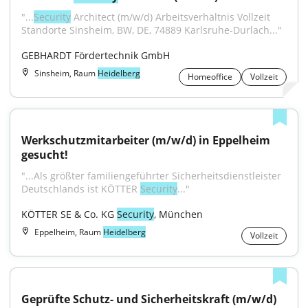
"...
Security
 Architect (m/w/d) Arbeitsverhältnis Vollzeit 
Standorte Sinsheim, BW, DE, 74889 Karlsruhe-Durlach..."
GEBHARDT Fördertechnik GmbH
Sinsheim, Raum
Heidelberg
Homeoffice
Vollzeit
Werkschutzmitarbeiter (m/w/d) in Eppelheim 
gesucht!
"...Als größter familiengeführter Sicherheitsdienstleister 
Deutschlands ist KÖTTER 
Security
..."
KÖTTER SE & Co. KG 
Security
, München
Eppelheim, Raum
Heidelberg
Vollzeit
Geprüfte Schutz- und Sicherheitskraft (m/w/d) 