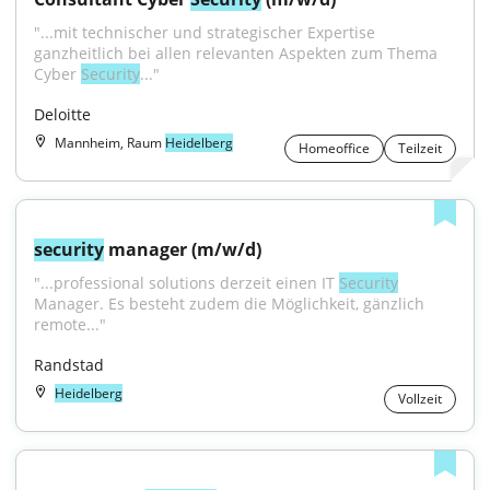
"...mit technischer und strategischer Expertise 
ganzheitlich bei allen relevanten Aspekten zum Thema 
Cyber 
Security
..."
Deloitte
Mannheim, Raum
Heidelberg
Homeoffice
Teilzeit
security
 manager (m/w/d)
"...professional solutions derzeit einen IT 
Security
Manager. Es besteht zudem die Möglichkeit, gänzlich 
remote..."
Randstad
Heidelberg
Vollzeit