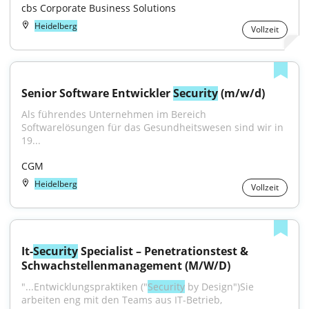
cbs Corporate Business Solutions
Heidelberg
Vollzeit
Senior Software Entwickler 
Security
 (m/w/d)
Als führendes Unternehmen im Bereich 
Softwarelösungen für das Gesundheitswesen sind wir in 
19...
CGM
Heidelberg
Vollzeit
It-
Security
 Specialist – Penetrationstest & 
Schwachstellenmanagement (M/W/D)
"...Entwicklungspraktiken ("
Security
 by Design")Sie 
arbeiten eng mit den Teams aus IT-Betrieb, 