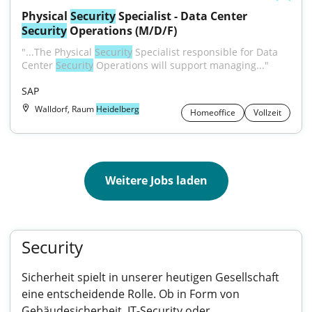
Physical 
Security
 Specialist - Data Center 
Security
 Operations (M/D/F)
"...The Physical 
Security
 Specialist responsible for Data 
Center 
Security
 Operations will support managing..."
SAP
Walldorf, Raum
Heidelberg
Homeoffice
Vollzeit
Weitere Jobs laden
Security
Sicherheit spielt in unserer heutigen Gesellschaft
eine entscheidende Rolle. Ob in Form von
Gebäudesicherheit, IT-Security oder