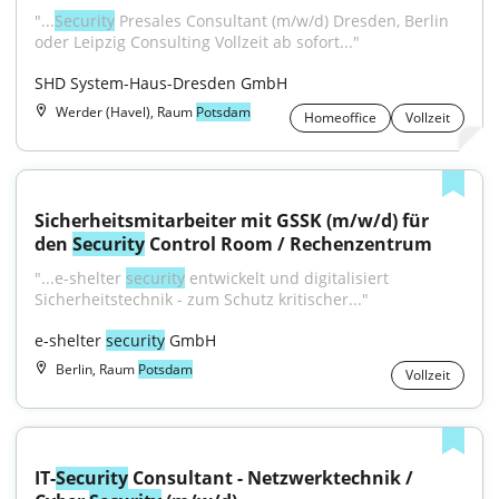
"...
Security
 Presales Consultant (m/w/d) Dresden, Berlin 
oder Leipzig Consulting Vollzeit ab sofort..."
SHD System-Haus-Dresden GmbH
Werder (Havel), Raum
Potsdam
Homeoffice
Vollzeit
Sicherheitsmitarbeiter mit GSSK (m/w/d) für 
den 
Security
 Control Room / Rechenzentrum
"...e-shelter 
security
 entwickelt und digitalisiert 
Sicherheitstechnik - zum Schutz kritischer..."
e-shelter 
security
 GmbH
Berlin, Raum
Potsdam
Vollzeit
IT-
Security
 Consultant - Netzwerktechnik / 