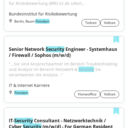
für Risikobewertung (BfR) ist ab sofort...
Bundesinstitut für Risikobewertung
Berlin, Raum
Potsdam
Teilzeit
Vollzeit
Senior Network 
Security
 Engineer - Systemhaus 
/ Firewall / Sophos (m/w/d)
"...Sie sind Ansprechpartner im Bereich Troubleshooting 
und Analyse im Bereich Netzwerk & 
Security
 Sie 
verantworten die Analyse..."
IT & Internet Karriere
Potsdam
Homeoffice
Vollzeit
IT-
Security
 Consultant - Netzwerktechnik / 
Cyber 
Security
 (m/w/d) - For German Resident 