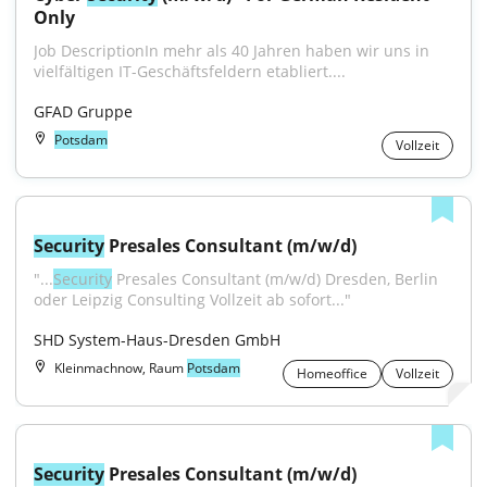
Only
Job DescriptionIn mehr als 40 Jahren haben wir uns in 
vielfältigen IT-Geschäftsfeldern etabliert....
GFAD Gruppe
Potsdam
Vollzeit
Security
 Presales Consultant (m/w/d)
"...
Security
 Presales Consultant (m/w/d) Dresden, Berlin 
oder Leipzig Consulting Vollzeit ab sofort..."
SHD System-Haus-Dresden GmbH
Kleinmachnow, Raum
Potsdam
Homeoffice
Vollzeit
Security
 Presales Consultant (m/w/d)