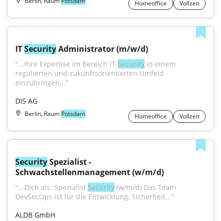
Berlin, Raum
Potsdam
Homeoffice
Vollzeit
IT 
Security
 Administrator (m/w/d)
"...Ihre Expertise im Bereich IT-
Security
 in einem 
regulierten und zukunftsorientierten Umfeld 
einzubringen..."
DIS AG
Berlin, Raum
Potsdam
Homeoffice
Vollzeit
Security
 Spezialist - 
Schwachstellenmanagement (w/m/d)
"...Dich als: Spezialist 
Security
 (w/m/d) Das Team 
DevSecOps ist für die Entwicklung, Sicherheit..."
ALDB GmbH