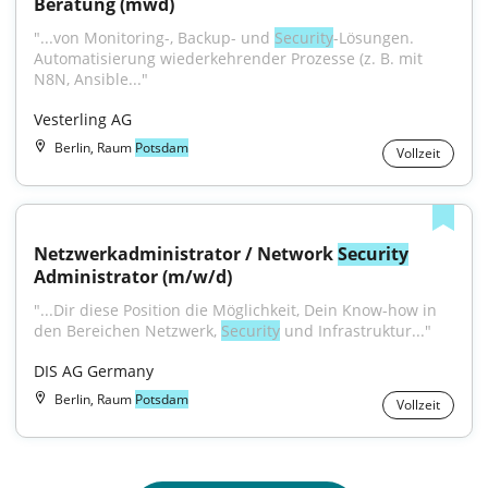
Beratung (mwd)
"...von Monitoring-, Backup- und 
Security
-Lösungen. 
Automatisierung wiederkehrender Prozesse (z. B. mit 
N8N, Ansible..."
Vesterling AG
Berlin, Raum
Potsdam
Vollzeit
Netzwerkadministrator / Network 
Security
Administrator (m/w/d)
"...Dir diese Position die Möglichkeit, Dein Know-how in 
den Bereichen Netzwerk, 
Security
 und Infrastruktur..."
DIS AG Germany
Berlin, Raum
Potsdam
Vollzeit