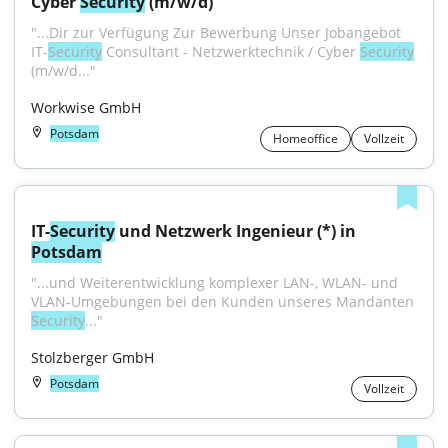
Cyber 
Security
 (m/w/d)
"...Dir zur Verfügung Zur Bewerbung Unser Jobangebot 
IT-
Security
 Consultant - Netzwerktechnik / Cyber 
Security
(m/w/d..."
Workwise GmbH
Potsdam
Homeoffice
Vollzeit
IT-
Security
 und Netzwerk Ingenieur (*) in 
Potsdam
"...und Weiterentwicklung komplexer LAN-, WLAN- und 
VLAN-Umgebungen bei den Kunden unseres Mandanten 
Security
..."
Stolzberger GmbH
Potsdam
Vollzeit