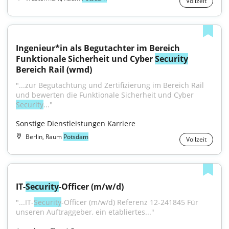
Vollzeit
Ingenieur*in als Begutachter im Bereich 
Funktionale Sicherheit und Cyber 
Security
Bereich Rail (wmd)
"...zur Begutachtung und Zertifizierung im Bereich Rail 
und bewerten die Funktionale Sicherheit und Cyber 
Security
..."
Sonstige Dienstleistungen Karriere
Berlin, Raum
Potsdam
Vollzeit
IT-
Security
-Officer (m/w/d)
"...IT-
Security
-Officer (m/w/d) Referenz 12-241845 Für 
unseren Auftraggeber, ein etabliertes..."