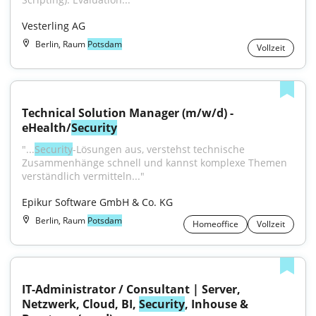
Vesterling AG
Berlin, Raum
Potsdam
Vollzeit
Technical Solution Manager (m/w/d) - 
eHealth/
Security
"...
Security
-Lösungen aus, verstehst technische 
Zusammenhänge schnell und kannst komplexe Themen 
verständlich vermitteln..."
Epikur Software GmbH & Co. KG
Berlin, Raum
Potsdam
Homeoffice
Vollzeit
IT-Administrator / Consultant | Server, 
Netzwerk, Cloud, BI, 
Security
, Inhouse & 