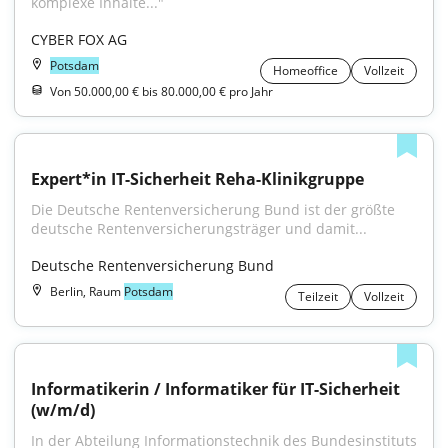
komplexe Inhalte..."
CYBER FOX AG
Potsdam
Homeoffice
Vollzeit
Von 50.000,00 € bis 80.000,00 € pro Jahr
Expert*in IT-Sicherheit Reha-Klinikgruppe
Die Deutsche Rentenversicherung Bund ist der größte 
deutsche Rentenversicherungsträger und damit...
Deutsche Rentenversicherung Bund
Berlin, Raum
Potsdam
Teilzeit
Vollzeit
Informatikerin / Informatiker für IT-Sicherheit 
(w/m/d)
In der Abteilung Informationstechnik des Bundesinstituts 