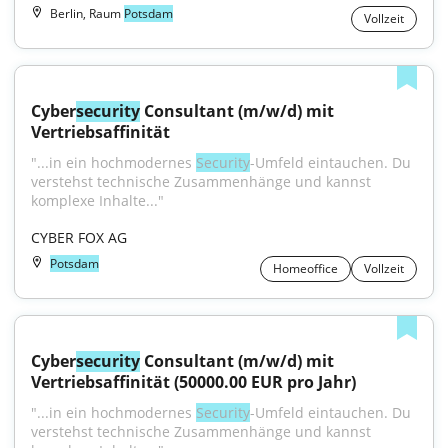
Berlin, Raum
Potsdam
Vollzeit
Cyber
security
 Consultant (m/w/d) mit 
Vertriebsaffinität
"...in ein hochmodernes 
Security
-Umfeld eintauchen. Du 
verstehst technische Zusammenhänge und kannst 
komplexe Inhalte..."
CYBER FOX AG
Potsdam
Homeoffice
Vollzeit
Cyber
security
 Consultant (m/w/d) mit 
Vertriebsaffinität (50000.00 EUR pro Jahr)
"...in ein hochmodernes 
Security
-Umfeld eintauchen. Du 
verstehst technische Zusammenhänge und kannst 