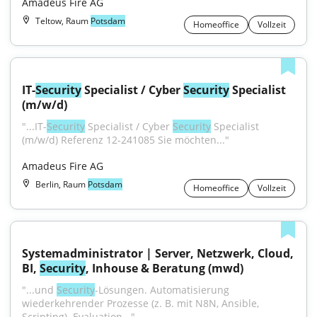
Amadeus Fire AG
Teltow, Raum
Potsdam
Homeoffice
Vollzeit
IT-
Security
 Specialist / Cyber 
Security
 Specialist 
(m/w/d)
"...IT-
Security
 Specialist / Cyber 
Security
 Specialist 
(m/w/d) Referenz 12-241085 Sie möchten..."
Amadeus Fire AG
Berlin, Raum
Potsdam
Homeoffice
Vollzeit
Systemadministrator | Server, Netzwerk, Cloud, 
BI, 
Security
, Inhouse & Beratung (mwd)
"...und 
Security
-Lösungen. Automatisierung 
wiederkehrender Prozesse (z. B. mit N8N, Ansible, 
Scripting). Evaluation..."