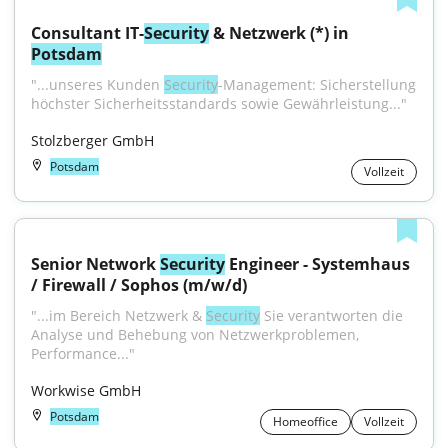
Consultant IT-
Security
 & Netzwerk (*) in 
Potsdam
"...unseres Kunden 
Security
-Management: Sicherstellung 
höchster Sicherheitsstandards sowie Gewährleistung..."
Stolzberger GmbH
Potsdam
Vollzeit
Senior Network 
Security
 Engineer - Systemhaus 
/ Firewall / Sophos (m/w/d)
"...im Bereich Netzwerk & 
Security
 Sie verantworten die 
Analyse und Behebung von Netzwerkproblemen, 
Performance..."
Workwise GmbH
Potsdam
Homeoffice
Vollzeit