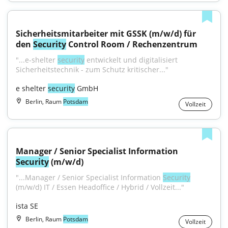
Sicherheitsmitarbeiter mit GSSK (m/w/d) für 
den 
Security
 Control Room / Rechenzentrum
"...e-shelter 
security
 entwickelt und digitalisiert 
Sicherheitstechnik - zum Schutz kritischer..."
e shelter 
security
 GmbH
Berlin, Raum
Potsdam
Vollzeit
Manager / Senior Specialist Information 
Security
 (m/w/d)
"...Manager / Senior Specialist Information 
Security
(m/w/d) IT / Essen Headoffice / Hybrid / Vollzeit..."
ista SE
Berlin, Raum
Potsdam
Vollzeit