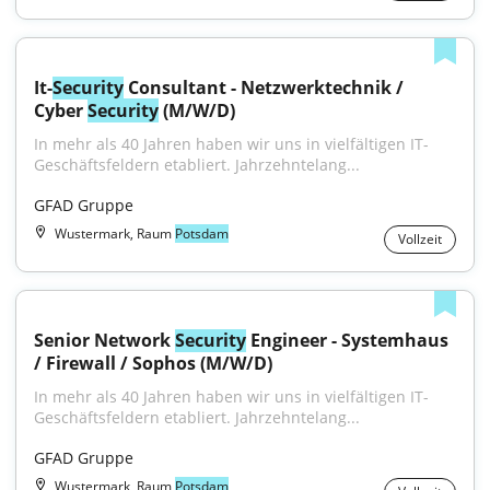
It-
Security
 Consultant - Netzwerktechnik / 
Cyber 
Security
 (M/W/D)
In mehr als 40 Jahren haben wir uns in vielfältigen IT-
Geschäftsfeldern etabliert. Jahrzehntelang...
GFAD Gruppe
Wustermark, Raum
Potsdam
Vollzeit
Senior Network 
Security
 Engineer - Systemhaus 
/ Firewall / Sophos (M/W/D)
In mehr als 40 Jahren haben wir uns in vielfältigen IT-
Geschäftsfeldern etabliert. Jahrzehntelang...
GFAD Gruppe
Wustermark, Raum
Potsdam