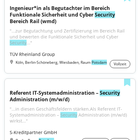
Ingenieur*in als Begutachter im Bereich 
Funktionale Sicherheit und Cyber 
Security
Bereich Rail (wmd)
"...zur Begutachtung und Zertifizierung im Bereich Rail 
und bewerten die Funktionale Sicherheit und Cyber 
Security
..."
TÜV Rheinland Group
Köln, Berlin-Schöneberg, Wiesbaden, Raum
Potsdam
Vollzeit
Referent IT-Systemadministration – 
Security
Administration (m/w/d)
"...in diesen Geschäftsfeldern stärken.Als Referent IT-
System­administration – 
Security
 Administration (m/w/d) 
wirkst..."
S-Kreditpartner GmbH