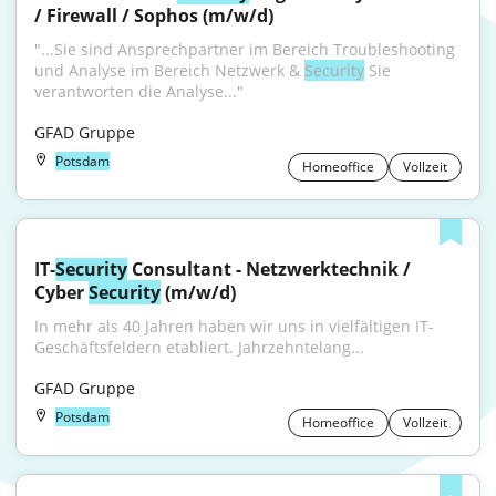
/ Firewall / Sophos (m/w/d)
"...Sie sind Ansprechpartner im Bereich Troubleshooting 
und Analyse im Bereich Netzwerk & 
Security
 Sie 
verantworten die Analyse..."
GFAD Gruppe
Potsdam
Homeoffice
Vollzeit
IT-
Security
 Consultant - Netzwerktechnik / 
Cyber 
Security
 (m/w/d)
In mehr als 40 Jahren haben wir uns in vielfältigen IT-
Geschäftsfeldern etabliert. Jahrzehntelang...
GFAD Gruppe
Potsdam
Homeoffice
Vollzeit