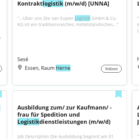
Kontrakt
logistik
 (m/w/d) [UNNA]
"...Über uns Die van Eupen 
Logistik
 GmbH & Co. 
KG ist ein traditionsreiches, mittelständisches..."
 
Sesé
Essen, Raum
Herne
Vollzeit
k
Ausbildung zum/ zur Kaufmann/ -
frau für Spedition und 
Logistik
dienstleistungen (m/w/d)
Job Description Die Ausbildung beginnt am 01. 