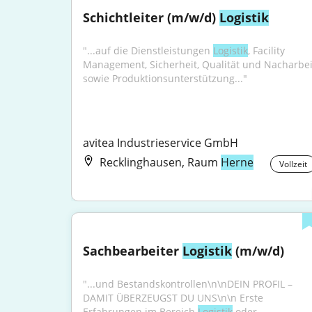
Schichtleiter (m/w/d) 
Logistik
"...auf die Dienstleistungen 
Logistik
, Facility 
Management, Sicherheit, Qualität und Nacharbeit
sowie Produktionsunterstützung..."
avitea Industrieservice GmbH
Recklinghausen, Raum
Herne
Vollzeit
Sachbearbeiter 
Logistik
 (m/w/d)
"...und Bestandskontrollen\n\nDEIN PROFIL – 
DAMIT ÜBERZEUGST DU UNS\n\n Erste 
Erfahrungen im Bereich 
Logistik
 oder 