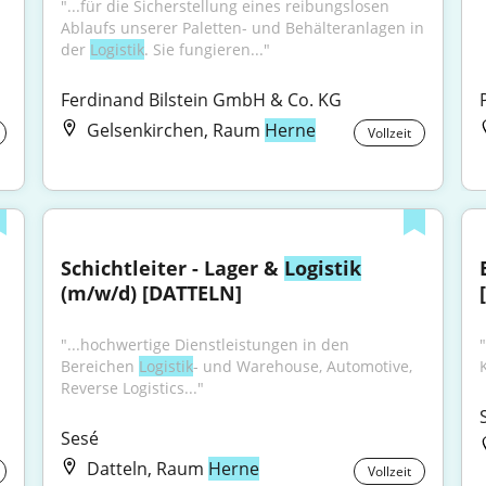
"...für die Sicherstellung eines reibungslosen 
Ablaufs unserer Paletten- und Behälteranlagen in 
der 
Logistik
. Sie fungieren..."
Ferdinand Bilstein GmbH & Co. KG
Gelsenkirchen, Raum
Herne
Vollzeit
Schichtleiter - Lager & 
Logistik
(m/w/d) [DATTELN]
"...hochwertige Dienstleistungen in den 
Bereichen 
Logistik
- und Warehouse, Automotive, 
Reverse Logistics..."
Sesé
Datteln, Raum
Herne
Vollzeit