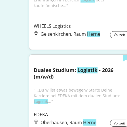
kaufmännische..."
WHEELS Logistics
Gelsenkirchen, Raum
Herne
Vollzeit
Duales Studium: 
Logistik
 - 2026 
(m/w/d)
"...Du willst etwas bewegen? Starte Deine 
Karriere bei EDEKA mit dem dualen Studium: 
Logistik
..."
EDEKA
Oberhausen, Raum
Herne
Vollzeit