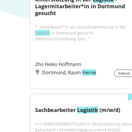
Lagermitarbeiter*in in Dortmund 
gesucht
"...Mitarbeiter*in als Urlaubsvertretung in der 
Logistik
 in Dortmund gesucht 
Stellenbeschreibung 2ho..."
2ho Heiko Hoffmann
Dortmund, Raum
Herne
Vollzeit
Sachbearbeiter 
Logistik
 (m/w/d)
+++ DIREKTVERMITTLUNG in Festanstellung (keine
Zeitarbeit) / Vermittlungsgutscheine (AVGS) 