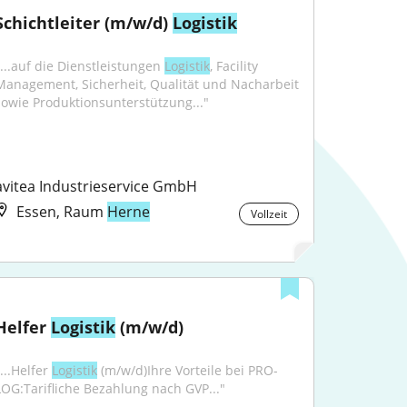
Schichtleiter (m/w/d) 
Logistik
"...auf die Dienstleistungen 
Logistik
, Facility 
Management, Sicherheit, Qualität und Nacharbeit 
sowie Produktionsunterstützung..."
avitea Industrieservice GmbH
Essen, Raum
Herne
Vollzeit
Helfer 
Logistik
 (m/w/d)
...Helfer 
Logistik
 (m/w/d)Ihre Vorteile bei PRO-
LOG:Tarifliche Bezahlung nach GVP..."