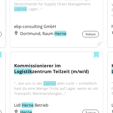
Deutschlands für Supply Chain Management, 
Logistik
, Lager..."
ebp-consulting GmbH
Dortmund, Raum
Herne
Vollzeit
Kommissionierer im 
Logistik
zentrum Teilzeit (m/w/d)
"...bei uns in der 
Logistik
 alles rund ─ schließlich 
"
hast du eine Menge Tricks auf Lager, wenn es um 
Transport, Warenprüfungen..."
Lidl 
Herne
 Betrieb
L
Herne
Teilzeit