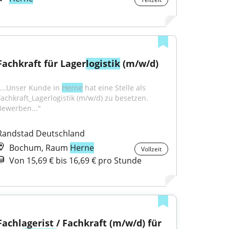
Fachkraft für Lager
logistik
 (m/w/d)
"...Unser Kunde in 
Herne
 hat eine Stelle als 
Fachkraft_Lagerlogistik (m/w/d) zu besetzen. 
Bewerben..."
Randstad Deutschland
Bochum, Raum
Herne
Vollzeit
Von 15,69 € bis 16,69 € pro Stunde
Fachlagerist / Fachkraft (m/w/d) für 