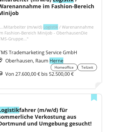
Warenannahme im Fashion-Bereich 
Minijob
"...Mitarbeiter (m/w/d) 
Logistik
 / Warenannahme 
im Fashion-Bereich Minijob - OberhausenDie 
TMS-Gruppe..."
TMS Trademarketing Service GmbH
Oberhausen, Raum
Herne
Homeoffice
Teilzeit
Von 27.600,00 € bis 52.500,00 €
Logistik
fahrer (m/w/d) für 
sommerliche Verkostung aus 
Dortmund und Umgebung gesucht!