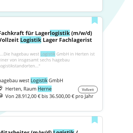
Fachkraft für Lager
logistik
 (m/w/d) 
Vollzeit 
Logistik
 Lager Fachlagerist
"...Die hagebau west 
Logistik
 GmbH in Herten ist 
einer von insgesamt sechs hagebau 
Logistikstandorten..."
hagebau west 
Logistik
 GmbH
Herten, Raum
Herne
Vollzeit
Von 28.912,00 € bis 36.500,00 € pro Jahr
Mitarbeiter (m/w/d) 
Logistik
 / 