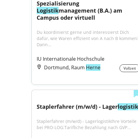
Spezialisierung 
Logistik
management (B.A.) am 
Campus oder virtuell
Du koordinierst gerne und interessierst Dich 
dafür, wie Waren effizient von A nach B kommen?
Dann...
IU Internationale Hochschule
Dortmund, Raum
Herne
Vollzeit
Staplerfahrer (m/w/d) - Lager
logisti
Staplerfahrer (m/w/d) - LagerlogistikIhre Vorteile 
bei PRO-LOG:Tarifliche Bezahlung nach GVP...