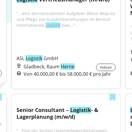
"...dich kennenzulernen! Aufgaben Aktive Akquise 
und Pflege von Kundenbeziehungen im Bereich 
internationale 
Logistik
 (See..."
ASL 
Logistik
 GmbH
Gladbeck, Raum
Herne
Vollzeit
Von 40.000,00 € bis 58.000,00 € pro Jahr
Senior Consultant – 
Logistik
- & 
Lagerplanung (m/w/d)
 
"...Eine der besten Unternehmensberatungen 