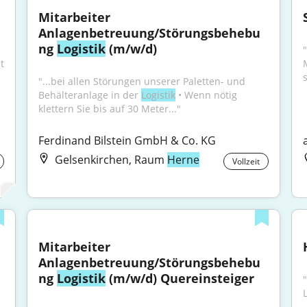
Mitarbeiter 
Anlagenbetreuung/Störungsbehebu
ng 
Logistik
 (m/w/d)
 
"...bei allen Störungen unserer Paletten- und 
Behälteranlage in der 
Logistik
 • Wenn nötig 
klettern Sie bis auf 30 Meter..."
Ferdinand Bilstein GmbH & Co. KG
Gelsenkirchen, Raum
Herne
Vollzeit
Mitarbeiter 
Anlagenbetreuung/Störungsbehebu
ng 
Logistik
 (m/w/d) Quereinsteiger
"