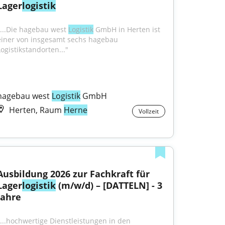
Lager
logistik
"...Die hagebau west 
Logistik
 GmbH in Herten ist 
einer von insgesamt sechs hagebau 
Logistikstandorten..."
hagebau west 
Logistik
 GmbH
Herten, Raum
Herne
Vollzeit
Ausbildung 2026 zur Fachkraft für 
Lager
logistik
 (m/w/d) – [DATTELN] - 3 
Jahre
"...hochwertige Dienstleistungen in den 