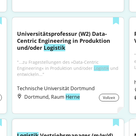
Universitätsprofessur (W2) Data-
Centric Engineering in Produktion 
und/oder 
Logistik
"...zu Fragestellungen des »Data-Centric 
Engineering« in Produktion und/oder 
Logistik
 und 
entwickeln..."
Technische Universität Dortmund
Dortmund, Raum
Herne
Vollzeit
Logistik
 Vertriebsmanager (m/w/d)