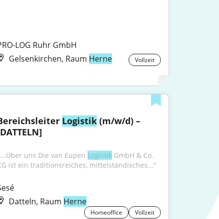
PRO-LOG Ruhr GmbH
Gelsenkirchen, Raum
Herne
Vollzeit
Bereichsleiter 
Logistik
 (m/w/d) – 
[DATTELN]
"...Über uns Die van Eupen 
Logistik
 GmbH & Co. 
KG ist ein traditionsreiches, mittelständisches..."
Sesé
Datteln, Raum
Herne
Homeoffice
Vollzeit