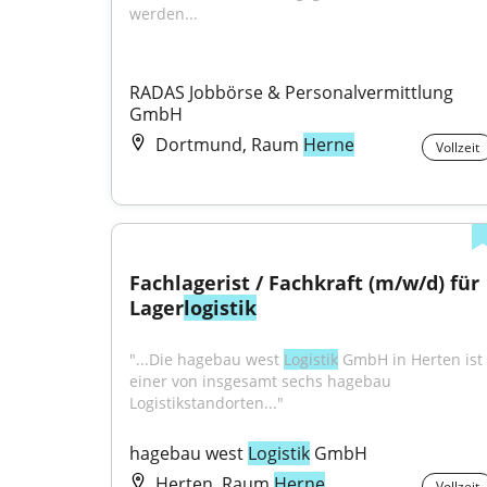
werden...
RADAS Jobbörse & Personalvermittlung 
GmbH
Dortmund, Raum
Herne
Vollzeit
Fachlagerist / Fachkraft (m/w/d) für 
Lager
logistik
"...Die hagebau west 
Logistik
 GmbH in Herten ist 
einer von insgesamt sechs hagebau 
Logistikstandorten..."
hagebau west 
Logistik
 GmbH
Herten, Raum
Herne
Vollzeit