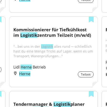
Kommissionierer für Tiefkühlkost 
im 
Logistik
zentrum Teilzeit (m/w/d)
"...bei uns in der 
Logistik
 alles rund ─ schließlich 
hast du eine Menge Tricks auf Lager, wenn es um 
Transport, Warenprüfungen..."
Lidl 
Herne
 Betrieb
Herne
Teilzeit
Tendermanager & 
Logistik
planer 