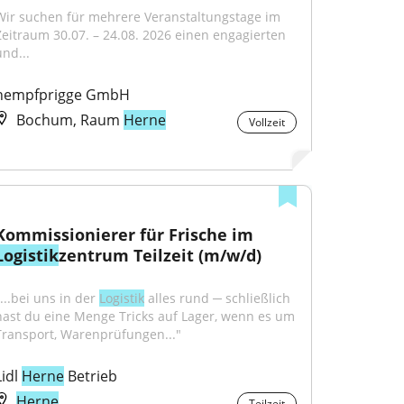
Wir suchen für mehrere Veranstaltungstage im 
Zeitraum 30.07. – 24.08. 2026 einen engagierten 
und...
hempfprigge GmbH
Bochum, Raum
Herne
Vollzeit
Kommissionierer für Frische im 
Logistik
zentrum Teilzeit (m/w/d)
...bei uns in der 
Logistik
 alles rund ─ schließlich 
hast du eine Menge Tricks auf Lager, wenn es um 
Transport, Warenprüfungen..."
idl 
Herne
 Betrieb
Herne
Teilzeit