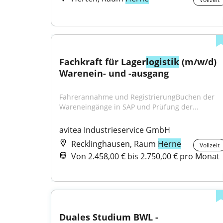
Fachkraft für Lager
logistik
 (m/w/d) 
Warenein- und -ausgang
Fahrerannahme und RegistrierungBuchen der 
Wareneingänge in SAP und Prüfung der...
avitea Industrieservice GmbH
Recklinghausen, Raum
Herne
Vollzeit
Von 2.458,00 € bis 2.750,00 € pro Monat
Duales Studium BWL - 