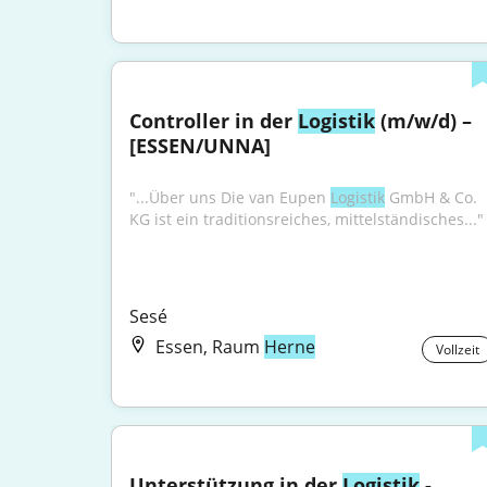
Controller in der 
Logistik
 (m/w/d) – 
[ESSEN/UNNA]
"...Über uns Die van Eupen 
Logistik
 GmbH & Co. 
KG ist ein traditionsreiches, mittelständisches..."
Sesé
Essen, Raum
Herne
Vollzeit
Unterstützung in der 
Logistik
 - 