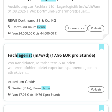
Ausbildung zur Fachkraft für Lagerlogistik (m/w/d)Wann: 
01.08.2026 | Wo: Dortmund-ScharnhorstDauer:...
REWE Dortmund SE & Co. KG
Dortmund, Raum
Herne
Homeoffice
Vollzeit
Von 24.500,00 € bis 44.600,00 €
Fach
lagerist
 (m/w/d) (17.96 EUR pro Stunde)
Von Kandidaten, Mitarbeitern & Kunden 
weiterempfohlen bietet expertum spannende Jobs in 
attraktiven...
expertum GmbH
Wetter (Ruhr), Raum
Herne
Vollzeit
Von 17,96 € bis 19,76 € pro Stunde