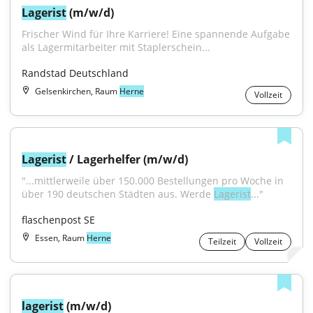
Lagerist
 (m/w/d)
Frischer Wind für Ihre Karriere! Eine spannende Aufgabe 
als Lagermitarbeiter mit Staplerschein...
Randstad Deutschland
Gelsenkirchen, Raum
Herne
Vollzeit
Lagerist
 / Lagerhelfer (m/w/d)
"...mittlerweile über 150.000 Bestellungen pro Woche in 
über 190 deutschen Städten aus. Werde 
Lagerist
..."
flaschenpost SE
Essen, Raum
Herne
Teilzeit
Vollzeit
lagerist
 (m/w/d)