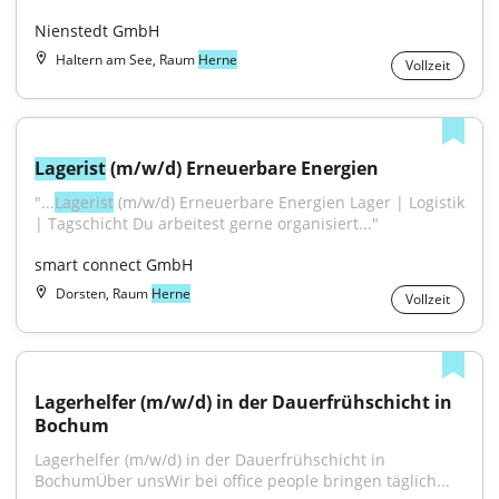
Nienstedt GmbH
Haltern am See, Raum
Herne
Vollzeit
Lagerist
 (m/w/d) Erneuerbare Energien
"...
Lagerist
 (m/w/d) Erneuerbare Energien Lager | Logistik 
| Tagschicht Du arbeitest gerne organisiert..."
smart connect GmbH
Dorsten, Raum
Herne
Vollzeit
Lagerhelfer (m/w/d) in der Dauerfrühschicht in 
Bochum
Lagerhelfer (m/w/d) in der Dauerfrühschicht in 
BochumÜber unsWir bei office people bringen täglich...