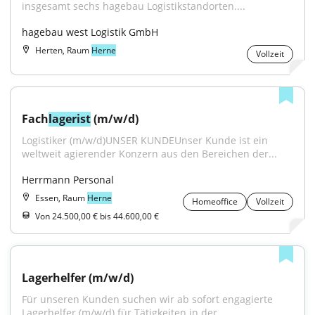
insgesamt sechs hagebau Logistikstandorten....
hagebau west Logistik GmbH
Herten, Raum
Herne
Vollzeit
Fach
lagerist
 (m/w/d)
Logistiker (m/w/d)UNSER KUNDEUnser Kunde ist ein 
weltweit agierender Konzern aus den Bereichen der...
Herrmann Personal
Essen, Raum
Herne
Homeoffice
Vollzeit
Von 24.500,00 € bis 44.600,00 €
Lagerhelfer (m/w/d)
Für unseren Kunden suchen wir ab sofort engagierte 
Lagerhelfer (m/w/d) für Tätigkeiten in der...