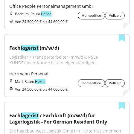
Office People Personalmanagement GmbH
Bochum, Raum
Herne
Homeoffice
Vollzeit
Von 24.500,00 € bis 44.600,00 €
Fach
lagerist
 (m/w/d)
Logistiker / Transportarbeiter (m/w/d)UNSER 
KUNDEUnser Kunde ist ein eigenständiger...
Herrmann Personal
Marl, Raum
Herne
Homeoffice
Vollzeit
Von 24.500,00 € bis 44.600,00 €
Fach
lagerist
 / Fachkraft (m/w/d) für 
Lagerlogistik - For German Resident Only
Die hagebau west Logistik GmbH in Herten ist einer von 