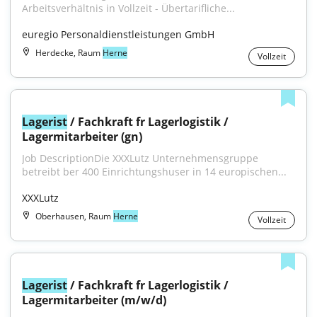
Arbeitsverhältnis in Vollzeit - Übertarifliche...
euregio Personaldienstleistungen GmbH
Herdecke, Raum
Herne
Vollzeit
Lagerist
 / Fachkraft fr Lagerlogistik / 
Lagermitarbeiter (gn)
Job DescriptionDie XXXLutz Unternehmensgruppe 
betreibt ber 400 Einrichtungshuser in 14 europischen...
XXXLutz
Oberhausen, Raum
Herne
Vollzeit
Lagerist
 / Fachkraft fr Lagerlogistik / 
Lagermitarbeiter (m/w/d)