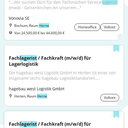
"...Wir suchen Dich für den Technischen Service!
Lagerist
(mwd) - Gelsenkirchen An unserem..."
Vonovia SE
Bochum, Raum
Herne
Homeoffice
Vollzeit
Von 24.500,00 € bis 44.600,00 €
Fach
lagerist
 / Fachkraft (m/w/d) für 
Lagerlogistik
Die hagebau west Logistik GmbH in Herten ist einer von 
insgesamt sechs hagebau Logistikstandorten....
hagebau west Logistik GmbH
Herten, Raum
Herne
Vollzeit
Fach
lagerist
 / Fachkraft (m/w/d) für 