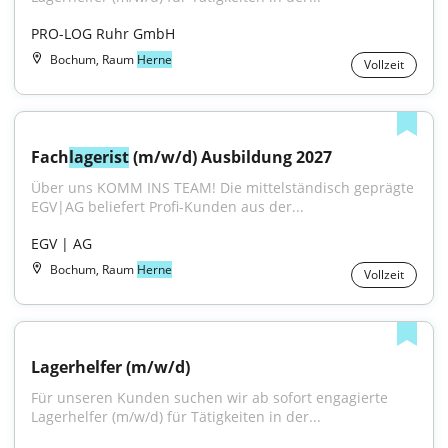
PRO-LOG Ruhr GmbH
Bochum, Raum
Herne
Vollzeit
Fach
lagerist
 (m/w/d) Ausbildung 2027
Über uns KOMM INS TEAM! Die mittelständisch geprägte 
EGV|AG beliefert Profi-Kunden aus der...
EGV | AG
Bochum, Raum
Herne
Vollzeit
Lagerhelfer (m/w/d)
Für unseren Kunden suchen wir ab sofort engagierte 
Lagerhelfer (m/w/d) für Tätigkeiten in der...