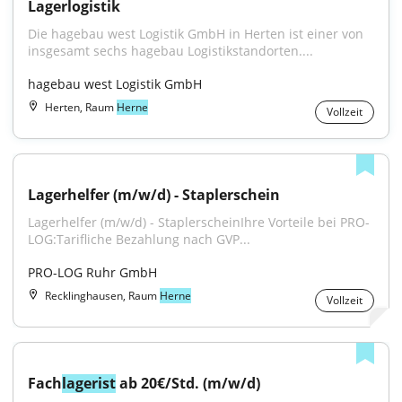
Lagerlogistik
Die hagebau west Logistik GmbH in Herten ist einer von 
insgesamt sechs hagebau Logistikstandorten....
hagebau west Logistik GmbH
Herten, Raum
Herne
Vollzeit
Lagerhelfer (m/w/d) - Staplerschein
Lagerhelfer (m/w/d) - StaplerscheinIhre Vorteile bei PRO-
LOG:Tarifliche Bezahlung nach GVP...
PRO-LOG Ruhr GmbH
Recklinghausen, Raum
Herne
Vollzeit
Fach
lagerist
 ab 20€/Std. (m/w/d)