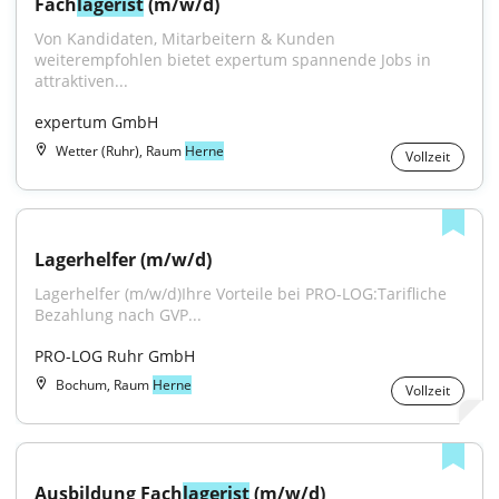
Fach
lagerist
 (m/w/d)
Von Kandidaten, Mitarbeitern & Kunden 
weiterempfohlen bietet expertum spannende Jobs in 
attraktiven...
expertum GmbH
Wetter (Ruhr), Raum
Herne
Vollzeit
Lagerhelfer (m/w/d)
Lagerhelfer (m/w/d)Ihre Vorteile bei PRO-LOG:Tarifliche 
Bezahlung nach GVP...
PRO-LOG Ruhr GmbH
Bochum, Raum
Herne
Vollzeit
Ausbildung Fach
lagerist
 (m/w/d)