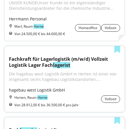
UNSER KUNDEUnser Kunde ist ein eigenständiger 
Dienstleistungsanbieter für die chemische Industrie...
Herrmann Personal
Marl, Raum
Herne
Homeoffice
Vollzeit
Von 24.500,00 € bis 44.600,00 €
Fachkraft für Lagerlogistik (m/w/d) Vollzeit 
Logistik Lager Fach
lagerist
Die hagebau west Logistik GmbH in Herten ist einer von 
insgesamt sechs hagebau Logistikstandorten....
hagebau west Logistik GmbH
Herten, Raum
Herne
Vollzeit
Von 28.912,00 € bis 36.500,00 € pro Jahr