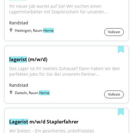
Ihr neuer Job wartet auf Sie! Wir suchen einen 
Lagermitarbeiter mit Staplerschein für unseren...
Randstad
Hattingen, Raum
Herne
Vollzeit
lagerist
 (m/w/d)
Das Lager ist Ihr zweites Zuhause? Dann haben wir den 
perfekten Jobs für Sie: Bei unserem Partner...
Randstad
Datteln, Raum
Herne
Vollzeit
Lagerist
 m/w/d Staplerfahrer
Wir bieten: - Ein gesichertes, unbefristetes 