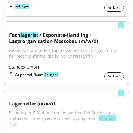
Solingen
Vollzeit
Fach
lagerist
 / Exponate-Handling + 
Lagerorganisation Messebau (m/w/d)
Keine Lust auf jeden Tag dasselbe?Dann sorge mit uns 
für Messeauftritte, die keiner vergisst.Wir...
Standex GmbH
Wuppertal, Raum
Solingen
Vollzeit
Lagerhelfer (m/w/d)
"...oder per E-Mail bei uns bewerben.Bei Rückfragen 
stehen wir Ihnen gerne zur Verfügung.Team 
Solingen
|..."