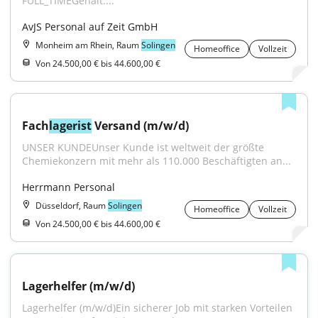
FULL_TIMEGehalt:...
AvJS Personal auf Zeit GmbH
Monheim am Rhein, Raum
Solingen
Homeoffice
Vollzeit
Von 24.500,00 € bis 44.600,00 €
Fach
lagerist
 Versand (m/w/d)
UNSER KUNDEUnser Kunde ist weltweit der größte 
Chemiekonzern mit mehr als 110.000 Beschäftigten an...
Herrmann Personal
Düsseldorf, Raum
Solingen
Homeoffice
Vollzeit
Von 24.500,00 € bis 44.600,00 €
Lagerhelfer (m/w/d)
Lagerhelfer (m/w/d)Ein sicherer Job mit starken Vorteilen 