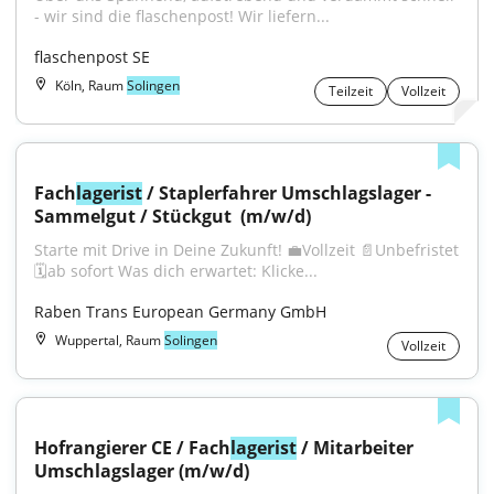
- wir sind die flaschenpost! Wir liefern...
flaschenpost SE
Köln, Raum
Solingen
Teilzeit
Vollzeit
Fach
lagerist
 / Staplerfahrer Umschlagslager - 
Sammelgut / Stückgut ​ (m/w/d)
Starte mit Drive in Deine Zukunft! 💼Vollzeit 📄Unbefristet 
🗓️ab sofort Was dich erwartet: Klicke...
Raben Trans European Germany GmbH
Wuppertal, Raum
Solingen
Vollzeit
Hofrangierer CE / Fach
lagerist
 / Mitarbeiter 
Umschlagslager (m/w/d)