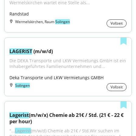
Wermelskirchen wartet eine Stelle als...
Randstad
Wermelskirchen, Raum
Solingen
Vollzeit
LAGERIST
 (m/w/d)
Die DEKA Transporte und LKW Vermietungs GmbH ist ein 
Inhabergeführtes Familienunternehmen und...
Deka Transporte und LKW Vermietungs GMBH
Solingen
Vollzeit
Lagerist
(m/w/x) Chemie ab 21€ / Std. (21 € - 22 € 
per hour)
"...
Lagerist
(m/w/d) Chemie ab 21€ / Std.Wir suchen im 