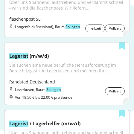
Über uns Spannend, aufstrebend und verdammt schnell 
- wir sind die flaschenpost! Wir liefern...
flaschenpost SE
Langenfeld (Rheinland), Raum
Solingen
Teilzeit
Vollzeit
Lagerist
 (m/w/d)
Sie suchen eine neue berufliche Herausforderung im 
Bereich Logistik in Leverkusen und möchten Ihr...
Randstad Deutschland
Leverkusen, Raum
Solingen
Vollzeit
Von 18,50 € bis 22,00 € pro Stunde
Lagerist
 / Lagerhelfer (m/w/d)
Über uns Spannend, aufstrebend und verdammt schnell 