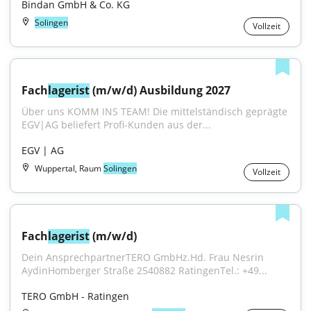
Bindan GmbH & Co. KG
Solingen
Vollzeit
Fach
lagerist
 (m/w/d) Ausbildung 2027
Über uns KOMM INS TEAM! Die mittelständisch geprägte 
EGV|AG beliefert Profi-Kunden aus der...
EGV | AG
Wuppertal, Raum
Solingen
Vollzeit
Fach
lagerist
 (m/w/d)
Dein AnsprechpartnerTERO GmbHz.Hd. Frau Nesrin 
AydinHomberger Straße 2540882 RatingenTel.: +49...
TERO GmbH - Ratingen