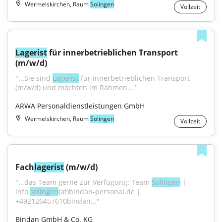
Wermelskirchen, Raum
Solingen
Vollzeit
Lagerist
 für innerbetrieblichen Transport 
(m/w/d)
"...Sie sind 
Lagerist
 für innerbetrieblichen Transport 
(m/w/d) und möchten im Rahmen..."
ARWA Personaldienstleistungen GmbH
Wermelskirchen, Raum
Solingen
Vollzeit
Fach
lagerist
 (m/w/d)
"...das Team gerne zur Verfügung: Team 
Solingen
 | 
info.
solingen
(at)bindan-personal.de | 
+492126457610bindan..."
Bindan GmbH & Co. KG