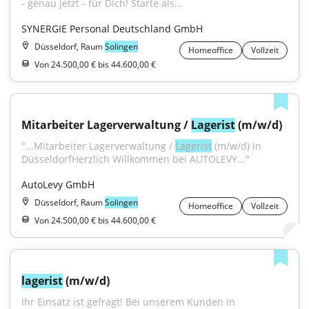
- genau jetzt - für Dich! Starte als...
SYNERGIE Personal Deutschland GmbH
Düsseldorf, Raum
Solingen
Homeoffice
Vollzeit
Von 24.500,00 € bis 44.600,00 €
Mitarbeiter Lagerverwaltung / 
Lagerist
 (m/w/d)
"...Mitarbeiter Lagerverwaltung / 
Lagerist
 (m/w/d) in 
DüsseldorfHerzlich Willkommen bei AUTOLEVY..."
AutoLevy GmbH
Düsseldorf, Raum
Solingen
Homeoffice
Vollzeit
Von 24.500,00 € bis 44.600,00 €
lagerist
 (m/w/d)
Ihr Einsatz ist gefragt! Bei unserem Kunden in 