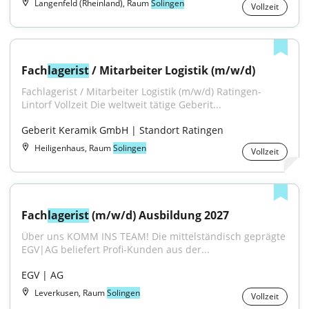
Langenfeld (Rheinland), Raum
Solingen
Vollzeit
Fach
lagerist
 / Mitarbeiter Logistik (m/w/d)
Fachlagerist / Mitarbeiter Logistik (m/w/d) Ratingen-
Lintorf Vollzeit Die weltweit tätige Geberit...
Geberit Keramik GmbH | Standort Ratingen
Heiligenhaus, Raum
Solingen
Vollzeit
Fach
lagerist
 (m/w/d) Ausbildung 2027
Über uns KOMM INS TEAM! Die mittelständisch geprägte 
EGV|AG beliefert Profi-Kunden aus der...
EGV | AG
Leverkusen, Raum
Solingen
Vollzeit