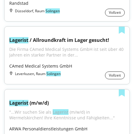
Randstad
Düsseldorf, Raum
Solingen
Vollzeit
Lagerist
 / Allroundkraft im Lager gesucht!
Die Firma CAmed Medical Systems GmbH ist seit über 40 
Jahren ein starker Partner in der...
CAmed Medical Systems GmbH
Leverkusen, Raum
Solingen
Vollzeit
Lagerist
 (m/w/d)
"...Wir suchen Sie als 
Lagerist
 (m/w/d) in 
Wermelskirchen! Ihre Kenntnisse und Fähigkeiten..."
ARWA Personaldienstleistungen GmbH