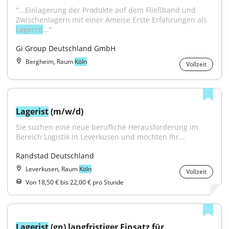
"...Einlagerung der Produkte auf dem Fließband und 
Zwischenlagern mit einer Ameise Erste Erfahrungen als 
Lagerist
..."
Gi Group Deutschland GmbH
Bergheim, Raum
Köln
Vollzeit
Lagerist
 (m/w/d)
Sie suchen eine neue berufliche Herausforderung im 
Bereich Logistik in Leverkusen und möchten Ihr...
Randstad Deutschland
Leverkusen, Raum
Köln
Vollzeit
Von 18,50 € bis 22,00 € pro Stunde
Lagerist
 (gn) langfristiger Einsatz für 