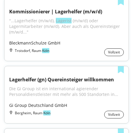
Kommissionierer | Lagerhelfer (m/w/d)
"...Lagerhelfer (m/w/d), 
Lagerist
 (m/w/d) oder 
Lagermitarbeiter (m/w/d). Aber auch als Quereinsteiger 
(m/w/d..."
BleckmannSchulze GmbH
Troisdorf, Raum
Köln
Vollzeit
Lagerhelfer (gn) Quereinsteiger willkommen
Die Gi Group ist ein international agierender 
Personaldienstleister mit mehr als 500 Standorten in...
Gi Group Deutschland GmbH
Bergheim, Raum
Köln
Vollzeit