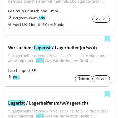
Personaldienstleister mit mehr als 500 Standorten in...
Gi Group Deutschland GmbH
Bergheim, Raum
Köln
Vollzeit
Von 14,96 € bis 16,46 € pro Stunde
Wir suchen: 
Lagerist
 / Lagerhelfer (m/w/d)
"...Lagerhelfer (m/w/d) in Vollzeit / Teilzeit / Midijob oder 
als Minijobber. 
Köln
 Was wir dir bieten: Flexible..."
flaschenpost SE
Köln
Teilzeit
Vollzeit
Lagerist
 / Lagerhelfer (m/w/d) gesucht
"...Lagerhelfer (m/w/d) in Vollzeit / Teilzeit / Midijob oder 
als Minijobber. 
Köln
 Was wir dir bieten: Flexible..."