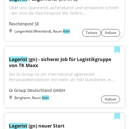
Über uns Spannend, aufstrebend und verdammt schnell 
- wir sind die flaschenpost! Wir liefern...
flaschenpost SE
Langenfeld (Rheinland), Raum
Köln
Teilzeit
Vollzeit
Lagerist
 (gn) - sicherer Job für Logistikgruppe 
von TK Maxx
Die Gi Group ist ein international agierender 
Personaldienstleister mit mehr als 500 Standorten in...
Gi Group Deutschland GmbH
Bergheim, Raum
Köln
Vollzeit
Lagerist
 (gn) neuer Start