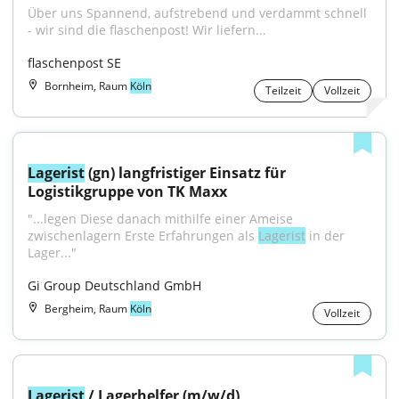
Über uns Spannend, aufstrebend und verdammt schnell 
- wir sind die flaschenpost! Wir liefern...
flaschenpost SE
Bornheim, Raum
Köln
Teilzeit
Vollzeit
Lagerist
 (gn) langfristiger Einsatz für 
Logistikgruppe von TK Maxx
"...legen Diese danach mithilfe einer Ameise 
zwischenlagern Erste Erfahrungen als 
Lagerist
 in der 
Lager..."
Gi Group Deutschland GmbH
Bergheim, Raum
Köln
Vollzeit
Lagerist
 / Lagerhelfer (m/w/d)