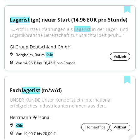
Lagerist
 (gn) neuer Start (14.96 EUR pro Stunde)
"...Profil Erste Erfahrungen als 
Lagerist
 in der Lager- und 
Logistikbranche Bereitschaft zur Schichtarbeit (Früh..."
Gi Group Deutschland GmbH
Bergheim, Raum
Köln
Vollzeit
Von 14,96 € bis 16,46 € pro Stunde
Fach
lagerist
 (m/w/d)
UNSER KUNDE Unser Kunde ist ein international 
erfolgreiches Industrieunternehmen aus der...
Herrmann Personal
Köln
Homeoffice
Vollzeit
Von 19,00 € bis 20,00 €