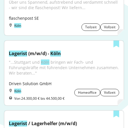
Über uns Spannend, aufstrebend und verdammt schnell 
- wir sind die flaschenpost! Wir liefern...
flaschenpost SE
Köln
Teilzeit
Vollzeit
Lagerist
 (m/w/d) - 
Köln
"...Stuttgart und 
Köln
 bringen wir Fach- und 
Führungskräfte mit führenden Unternehmen zusammen. 
Wir beraten..."
Driven Solution GmbH
Köln
Homeoffice
Vollzeit
Von 24.300,00 € bis 44.500,00 €
Lagerist
 / Lagerhelfer (m/w/d)