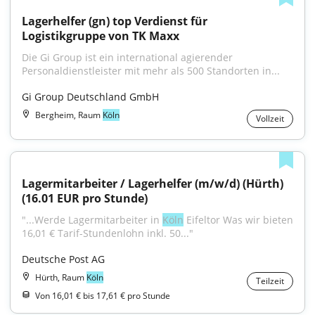
Lagerhelfer (gn) top Verdienst für 
Logistikgruppe von TK Maxx
Die Gi Group ist ein international agierender 
Personaldienstleister mit mehr als 500 Standorten in...
Gi Group Deutschland GmbH
Bergheim, Raum
Köln
Vollzeit
Lagermitarbeiter / Lagerhelfer (m/w/d) (Hürth) 
(16.01 EUR pro Stunde)
"...Werde Lagermitarbeiter in 
Köln
 Eifeltor Was wir bieten 
16,01 € Tarif-Stundenlohn inkl. 50..."
Deutsche Post AG
Hürth, Raum
Köln
Teilzeit
Von 16,01 € bis 17,61 € pro Stunde