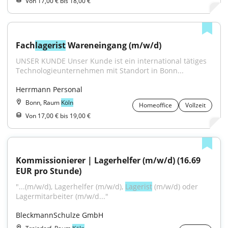
Von 17,00 € bis 18,00 €
Fach
lagerist
 Wareneingang (m/w/d)
UNSER KUNDE Unser Kunde ist ein international tätiges 
Technologieunternehmen mit Standort in Bonn...
Herrmann Personal
Bonn, Raum
Köln
Homeoffice
Vollzeit
Von 17,00 € bis 19,00 €
Kommissionierer | Lagerhelfer (m/w/d) (16.69 
EUR pro Stunde)
"...(m/w/d), Lagerhelfer (m/w/d), 
Lagerist
 (m/w/d) oder 
Lagermitarbeiter (m/w/d..."
BleckmannSchulze GmbH