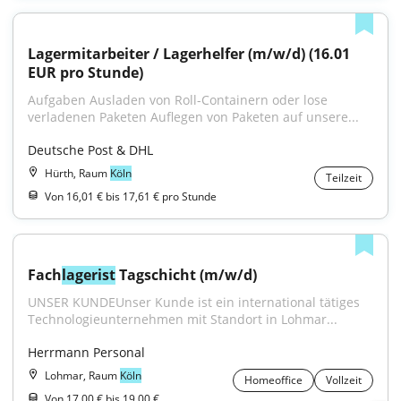
Lagermitarbeiter / Lagerhelfer (m/w/d) (16.01 
EUR pro Stunde)
Aufgaben Ausladen von Roll-Containern oder lose 
verladenen Paketen Auflegen von Paketen auf unsere...
Deutsche Post & DHL
Hürth, Raum
Köln
Teilzeit
Von 16,01 € bis 17,61 € pro Stunde
Fach
lagerist
 Tagschicht (m/w/d)
UNSER KUNDEUnser Kunde ist ein international tätiges 
Technologieunternehmen mit Standort in Lohmar...
Herrmann Personal
Lohmar, Raum
Köln
Homeoffice
Vollzeit
Von 17,00 € bis 19,00 €