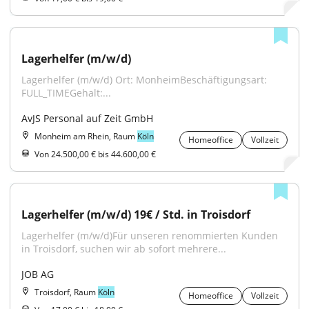
Lagerhelfer (m/w/d)
Lagerhelfer (m/w/d) Ort: MonheimBeschäftigungsart: 
FULL_TIMEGehalt:...
AvJS Personal auf Zeit GmbH
Monheim am Rhein, Raum
Köln
Homeoffice
Vollzeit
Von 24.500,00 € bis 44.600,00 €
Lagerhelfer (m/w/d) 19€ / Std. in Troisdorf
Lagerhelfer (m/w/d)Für unseren renommierten Kunden 
in Troisdorf, suchen wir ab sofort mehrere...
JOB AG
Troisdorf, Raum
Köln
Homeoffice
Vollzeit