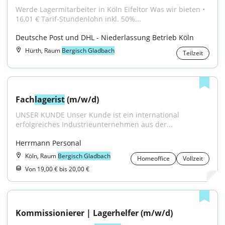
Werde Lagermitarbeiter in Köln Eifeltor Was wir bieten • 
16,01 € Tarif-Stundenlohn inkl. 50%...
Deutsche Post und DHL - Niederlassung Betrieb Köln
Hürth, Raum
Bergisch Gladbach
Teilzeit
Fach
lagerist
 (m/w/d)
UNSER KUNDE Unser Kunde ist ein international 
erfolgreiches Industrieunternehmen aus der...
Herrmann Personal
Köln, Raum
Bergisch Gladbach
Homeoffice
Vollzeit
Von 19,00 € bis 20,00 €
Kommissionierer | Lagerhelfer (m/w/d)