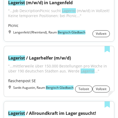
Lagerist
 (m/w/d) in Langenfeld
"...Job DescriptionPicnic sucht 
Lagerist
 (m/w/d) in Vollzeit! 
Keine temporren Positionen: bei Picnic..."
Picnic
Langenfeld (Rheinland), Raum
Bergisch Gladbach
Vollzeit
Lagerist
 / Lagerhelfer (m/w/d)
"...mittlerweile über 150.000 Bestellungen pro Woche in 
über 190 deutschen Städten aus. Werde 
Lagerist
..."
flaschenpost SE
Sankt Augustin, Raum
Bergisch Gladbach
Teilzeit
Vollzeit
Lagerist
 / Allroundkraft im Lager gesucht!