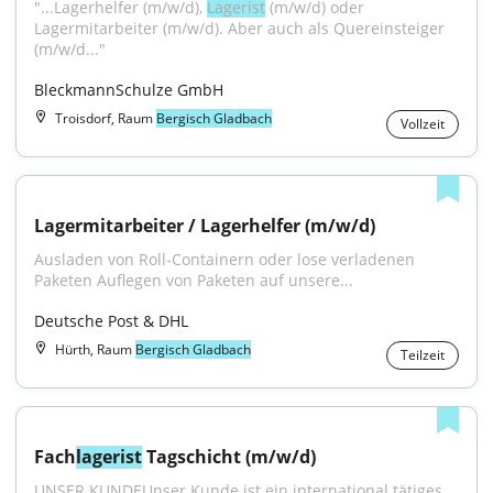
"...Lagerhelfer (m/w/d), 
Lagerist
 (m/w/d) oder 
Lagermitarbeiter (m/w/d). Aber auch als Quereinsteiger 
(m/w/d..."
BleckmannSchulze GmbH
Troisdorf, Raum
Bergisch Gladbach
Vollzeit
Lagermitarbeiter / Lagerhelfer (m/w/d)
Ausladen von Roll-Containern oder lose verladenen 
Paketen Auflegen von Paketen auf unsere...
Deutsche Post & DHL
Hürth, Raum
Bergisch Gladbach
Teilzeit
Fach
lagerist
 Tagschicht (m/w/d)
UNSER KUNDEUnser Kunde ist ein international tätiges 