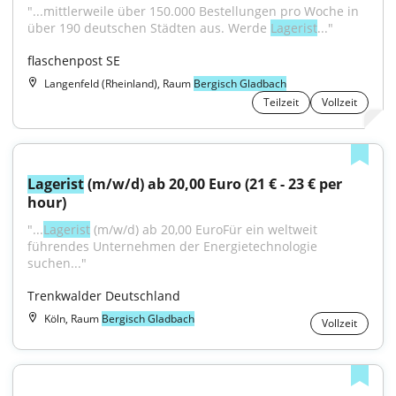
"...mittlerweile über 150.000 Bestellungen pro Woche in 
über 190 deutschen Städten aus. Werde 
Lagerist
..."
flaschenpost SE
Langenfeld (Rheinland), Raum
Bergisch Gladbach
Teilzeit
Vollzeit
Lagerist
 (m/w/d) ab 20,00 Euro (21 € - 23 € per 
hour)
"...
Lagerist
 (m/w/d) ab 20,00 EuroFür ein weltweit 
führendes Unternehmen der Energietechnologie 
suchen..."
Trenkwalder Deutschland
Köln, Raum
Bergisch Gladbach
Vollzeit