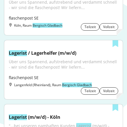
Über uns Spannend, aufstrebend und verdammt schnell 
- wir sind die flaschenpost! Wir liefern...
flaschenpost SE
Köln, Raum
Bergisch Gladbach
Teilzeit
Vollzeit
Lagerist
 / Lagerhelfer (m/w/d)
Über uns Spannend, aufstrebend und verdammt schnell 
- wir sind die flaschenpost! Wir liefern...
flaschenpost SE
Langenfeld (Rheinland), Raum
Bergisch Gladbach
Teilzeit
Vollzeit
Lagerist
 (m/w/d) - Köln
"...bei unseren namhaften Kunden.
Lagerist
 (m/w/d) - 