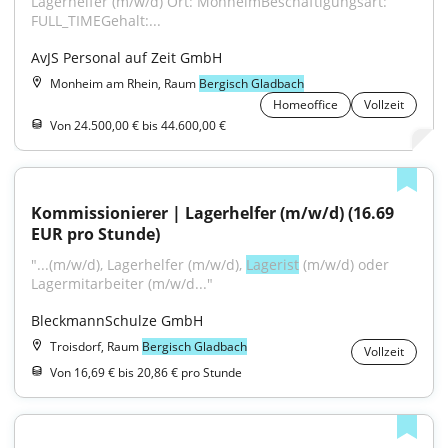
Lagerhelfer (m/w/d) Ort: MonheimBeschäftigungsart: 
FULL_TIMEGehalt:...
AvJS Personal auf Zeit GmbH
Monheim am Rhein, Raum
Bergisch Gladbach
Homeoffice
Vollzeit
Von 24.500,00 € bis 44.600,00 €
Kommissionierer | Lagerhelfer (m/w/d) (16.69 
EUR pro Stunde)
"...(m/w/d), Lagerhelfer (m/w/d), 
Lagerist
 (m/w/d) oder 
Lagermitarbeiter (m/w/d..."
BleckmannSchulze GmbH
Troisdorf, Raum
Bergisch Gladbach
Vollzeit
Von 16,69 € bis 20,86 € pro Stunde