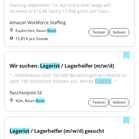
Starting September 1st, our entry-level wage will 
increase to €16,48 Salary 15.85€ gross per hour...
Amazon Workforce Staffing
Euskirchen, Raum
Bonn
Teilzeit
Vollzeit
15,85 € pro Stunde
Wir suchen: 
Lagerist
 / Lagerhelfer (m/w/d)
"...mittlerweile über 150.000 Bestellungen pro Woche in 
über 190 deutschen Städten aus. Werde 
Lagerist
..."
flaschenpost SE
Köln, Raum
Bonn
Teilzeit
Vollzeit
Lagerist
 / Lagerhelfer (m/w/d) gesucht