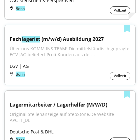
ZAG Menschen & Perspektiven
Bonn
Vollzeit
Fach
lagerist
 (m/w/d) Ausbildung 2027
Über uns KOMM INS TEAM! Die mittelständisch geprägte 
EGV|AG beliefert Profi-Kunden aus der...
EGV | AG
Bonn
Vollzeit
Lagermitarbeiter / Lagerhelfer (M/W/D)
Original Stellenanzeige auf StepStone.De Website 
APCT1_DE
Deutsche Post & DHL
Bonn