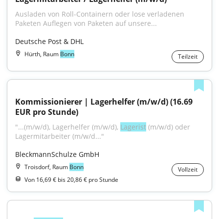
Ausladen von Roll-Containern oder lose verladenen 
Paketen Auflegen von Paketen auf unsere...
Deutsche Post & DHL
Hürth, Raum
Bonn
Teilzeit
Kommissionierer | Lagerhelfer (m/w/d) (16.69 
EUR pro Stunde)
"...(m/w/d), Lagerhelfer (m/w/d), 
Lagerist
 (m/w/d) oder 
Lagermitarbeiter (m/w/d..."
BleckmannSchulze GmbH
Troisdorf, Raum
Bonn
Vollzeit
Von 16,69 € bis 20,86 € pro Stunde