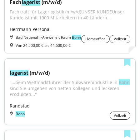
Fach
lagerist
 (m/w/d)
Fachkraft für Lagerlogistik (m/w/d)UNSER KUNDEUnser 
Kunde ist mit 1900 Mitarbeitern in 40 Ländern...
Herrmann Personal
Bad Neuenahr-Ahrweiler, Raum
Bonn
Homeoffice
Vollzeit
Von 24.500,00 € bis 44.600,00 €
lagerist
 (m/w/d)
"...beim Weltmarktführer der Süßwarenindustrie in 
Bonn
sind Sie umgeben von netten Kollegen und leckeren 
Produkten..."
Randstad
Bonn
Vollzeit