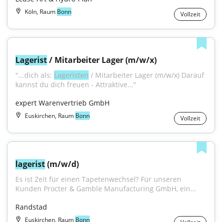
Köln, Raum
Bonn
Vollzeit
Lagerist
 / Mitarbeiter Lager (m/w/x)
"...dich als: 
Lageristen
 / Mitarbeiter Lager (m/w/x) Darauf 
kannst du dich freuen - Attraktive..."
expert Warenvertrieb GmbH
Euskirchen, Raum
Bonn
Vollzeit
lagerist
 (m/w/d)
Es ist Zeit für einen Tapetenwechsel? Für unseren 
Kunden Procter & Gamble Manufacturing GmbH, ein...
Randstad
Euskirchen, Raum
Bonn