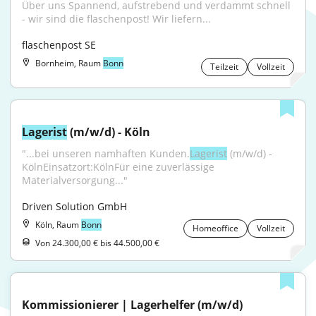
Über uns Spannend, aufstrebend und verdammt schnell 
- wir sind die flaschenpost! Wir liefern...
flaschenpost SE
Bornheim, Raum
Bonn
Teilzeit
Vollzeit
Lagerist
 (m/w/d) - Köln
"...bei unseren namhaften Kunden.
Lagerist
 (m/w/d) - 
KölnEinsatzort:KölnFür eine zuverlässige 
Materialversorgung..."
Driven Solution GmbH
Köln, Raum
Bonn
Homeoffice
Vollzeit
Von 24.300,00 € bis 44.500,00 €
Kommissionierer | Lagerhelfer (m/w/d)