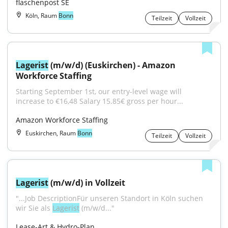
flaschenpost SE
Köln, Raum
Bonn
Teilzeit
Vollzeit
Lagerist
 (m/w/d) (Euskirchen) - Amazon 
Workforce Staffing
Starting September 1st, our entry-level wage will 
increase to €16,48 Salary 15.85€ gross per hour...
Amazon Workforce Staffing
Euskirchen, Raum
Bonn
Teilzeit
Vollzeit
Lagerist
 (m/w/d) in Vollzeit
"...Job DescriptionFür unseren Standort in Köln suchen 
wir Sie als 
Lagerist
 (m/w/d..."
Lease-Art & Hydro-Plan