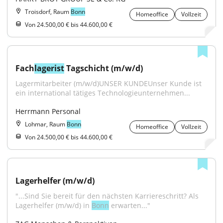
Troisdorf, Raum
Bonn
Homeoffice
Vollzeit
Von 24.500,00 € bis 44.600,00 €
Fach
lagerist
 Tagschicht (m/w/d)
Lagermitarbeiter (m/w/d)UNSER KUNDEUnser Kunde ist 
ein international tätiges Technologieunternehmen...
Herrmann Personal
Lohmar, Raum
Bonn
Homeoffice
Vollzeit
Von 24.500,00 € bis 44.600,00 €
Lagerhelfer (m/w/d)
"...Sind Sie bereit für den nächsten Karriereschritt? Als 
Lagerhelfer (m/w/d) in 
Bonn
 erwarten..."