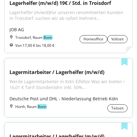
Lagerhelfer (m/w/d) 19€ / Std. in Troisdorf
Lagerhelfer (m/w/d)Für unseren renommierten Kunden 
in Troisdorf, suchen wir ab sofort mehrere...
JOB AG
Troisdorf, Raum
Bonn
Homeoffice
Vollzeit
Von 17,00 € bis 18,00 €
Lagermitarbeiter / Lagerhelfer (m/w/d)
Werde Lagermitarbeiter in Köln Eifeltor Was wir bieten • 
16,01 € Tarif-Stundenlohn inkl. 50%...
Deutsche Post und DHL - Niederlassung Betrieb Köln
Hürth, Raum
Bonn
Teilzeit
Lagermitarbeiter / Lagerhelfer (m/w/d)