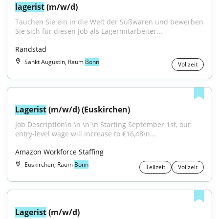
lagerist
 (m/w/d)
Tauchen Sie ein in die Welt der Süßwaren und bewerben 
Sie sich für diesen Job als Lagermitarbeiter...
Randstad
Sankt Augustin, Raum
Bonn
Vollzeit
Lagerist
 (m/w/d) (Euskirchen)
Job Description\n \n \n \n Starting September 1st, our 
entry-level wage will increase to €16,48\n...
Amazon Workforce Staffing
Euskirchen, Raum
Bonn
Teilzeit
Vollzeit
Lagerist
 (m/w/d)