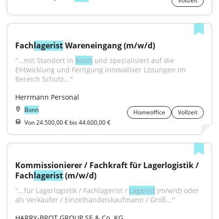
Vollzeit
Fach
lagerist
 Wareneingang (m/w/d)
"...mit Standort in 
Bonn
 und spezialisiert auf die 
Entwicklung und Fertigung innovativer Lösungen im 
Bereich Schutz..."
Herrmann Personal
Bonn
Homeoffice
Vollzeit
Von 24.500,00 € bis 44.600,00 €
Kommissionierer / Fachkraft für Lagerlogistik / 
Fach
lagerist
 (m/w/d)
"...für Lagerlogistik / Fachlagerist / 
Lagerist
 (m/w/d) oder 
als Verkäufer / Einzelhandelskaufmann / Groß..."
HARRY-BROT GROUP SE & Co. KG