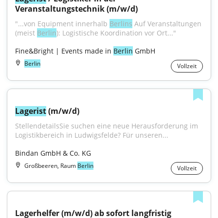
Veranstaltungstechnik (m/w/d)
"...von Equipment innerhalb 
Berlins
 Auf Veranstaltungen 
(meist 
Berlin
): Logistische Koordination vor Ort..."
Fine&Bright | Events made in 
Berlin
 GmbH
Berlin
Vollzeit
Lagerist
 (m/w/d)
StellendetailsSie suchen eine neue Herausforderung im 
Logistikbereich in Ludwigsfelde? Für unseren...
Bindan GmbH & Co. KG
Großbeeren, Raum
Berlin
Vollzeit
Lagerhelfer (m/w/d) ab sofort langfristig