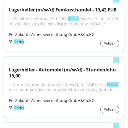
Lagerhelfer (m/w/d) Feinkosthandel - 19,42 EUR
"...Schildhornstraße. 92 12163 
Berlin
 Bennet Schulze +49 
30 2065800 steglitz.logistik@perzukunft.de FD-1..."
PerZukunft Arbeitsvermittlung GmbH&Co.KG
Berlin
Vollzeit
Lagerhelfer - Automobil (m/w/d) - Stundenlohn 
15,00
"...für die Automobilbranche (m/w/d) für Vollzeit in 
Berlin
mit einem Attraktiven Stundenlohn von 15,00€ Zudem..."
PerZukunft Arbeitsvermittlung GmbH&Co.KG
Berlin
Vollzeit