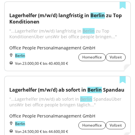
Lagerhelfer (m/w/d) langfristig in 
Berlin
 zu Top 
Konditionen
"...Lagerhelfer (m/w/d) langfristig in 
Berlin
 zu Top 
KonditionenÜber unsWir bei office people bringen..."
Office People Personalmanagement GmbH
Berlin
Homeoffice
Vollzeit
Von 23.000,00 € bis 40.400,00 €
Lagerhelfer (m/w/d) ab sofort in 
Berlin
 Spandau
"...Lagerhelfer (m/w/d) ab sofort in 
Berlin
 SpandauÜber 
unsWir bei office people bringen täglich..."
Office People Personalmanagement GmbH
Berlin
Homeoffice
Vollzeit
Von 24.500,00 € bis 44.600,00 €