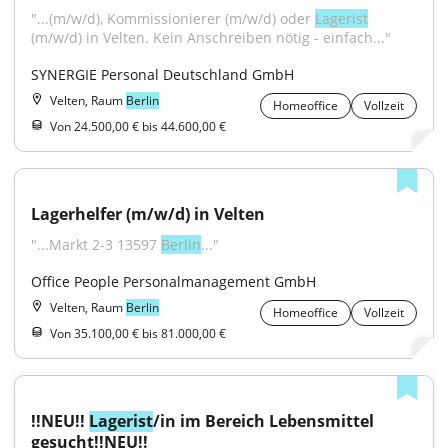
"...(m/w/d), Kommissionierer (m/w/d) oder 
Lagerist
(m/w/d) in Velten. Kein Anschreiben nötig - einfach..."
SYNERGIE Personal Deutschland GmbH
Velten, Raum
Berlin
Homeoffice
Vollzeit
Von 24.500,00 € bis 44.600,00 €
Lagerhelfer (m/w/d) in Velten
"...Markt 2-3 13597 
Berlin
..."
Office People Personalmanagement GmbH
Velten, Raum
Berlin
Homeoffice
Vollzeit
Von 35.100,00 € bis 81.000,00 €
!!NEU!! 
Lagerist
/in im Bereich Lebensmittel 
gesucht!!NEU!!