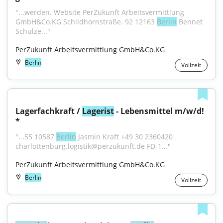
"...werden. Website PerZukunft Arbeitsvermittlung 
GmbH&Co.KG Schildhornstraße. 92 12163 
Berlin
 Bennet 
Schulze..."
PerZukunft Arbeitsvermittlung GmbH&Co.KG
Berlin
Vollzeit
Lagerfachkraft / 
Lagerist
 - Lebensmittel m/w/d! 
*
"...55 10587 
Berlin
 Jasmin Kraft +49 30 2360420 
charlottenburg.logistik@perzukunft.de FD-1..."
PerZukunft Arbeitsvermittlung GmbH&Co.KG
Berlin
Vollzeit