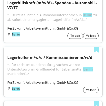
Lagerhilfskraft (m/w/d) - Spandau - Automobil - 
VZ/TZ
"...Derzeit sucht ein Automobilunternehmen in 
Berlin
 zu 
ab sofort einen engagierten Lagerhelfer (m/w/d..."
PerZukunft Arbeitsvermittlung GmbH&Co.KG
Berlin
Teilzeit
Vollzeit
Lagerhelfer m/w/d / Kommissionierer m/w/d
"...für Dich! Im Kundenauftrag suchen wir nach 
Unterstützung im Großhandel für Lebensmittel 
Berlin
Mariendorf..."
PerZukunft Arbeitsvermittlung GmbH&Co.KG
Berlin
Vollzeit