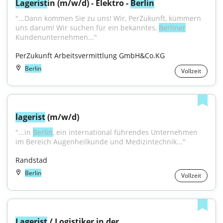
Lagerist
in (m/w/d) - Elektro - 
Berlin
"...Dann kommen Sie zu uns! Wir, PerZukunft, kümmern 
uns darum! Wir suchen für ein bekanntes, 
Berliner
Kundenunternehmen..."
PerZukunft Arbeitsvermittlung GmbH&Co.KG
Berlin
Vollzeit
lagerist
 (m/w/d)
"...in 
Berlin
, ein international führendes Unternehmen 
im Bereich Augenheilkunde und Medizintechnik..."
Randstad
Berlin
Vollzeit
Lagerist
 / Logistiker in der 