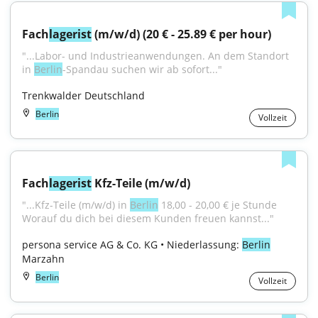
Fach
lagerist
 (m/w/d) (20 € - 25.89 € per hour)
"...Labor- und Industrieanwendungen. An dem Standort 
in 
Berlin
-Spandau suchen wir ab sofort..."
Trenkwalder Deutschland
Berlin
Vollzeit
Fach
lagerist
 Kfz-Teile (m/w/d)
"...Kfz-Teile (m/w/d) in 
Berlin
 18,00 - 20,00 € je Stunde 
Worauf du dich bei diesem Kunden freuen kannst..."
persona service AG & Co. KG • Niederlassung: 
Berlin
Marzahn
Berlin
Vollzeit