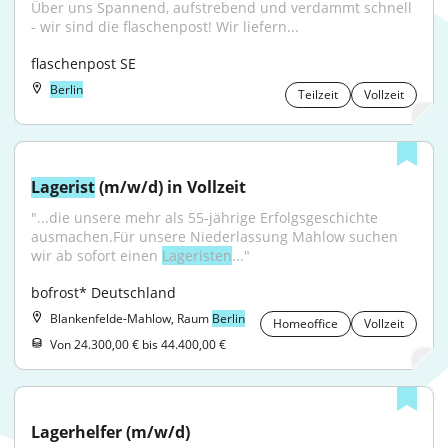
Über uns Spannend, aufstrebend und verdammt schnell 
- wir sind die flaschenpost! Wir liefern...
flaschenpost SE
Berlin
Teilzeit
Vollzeit
Lagerist
 (m/w/d) in Vollzeit
"...die unsere mehr als 55-jährige Erfolgsgeschichte 
ausmachen.Für unsere Niederlassung Mahlow suchen 
wir ab sofort einen 
Lageristen
..."
bofrost* Deutschland
Blankenfelde-Mahlow, Raum
Berlin
Homeoffice
Vollzeit
Von 24.300,00 € bis 44.400,00 €
Lagerhelfer (m/w/d)