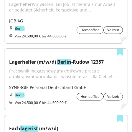
LagerhelferWir wissen: Ein Job ist mehr als nur Arbeit - 
er bedeutet Sicherheit, Perspektive und...
JOB AG
Berlin
Homeoffice
Vollzeit
Von 24.500,00 € bis 44.600,00 €
Lagerhelfer (m/w/d) 
Berlin
-Rudow 12357
Pracownik magazynowy (m/k/d)Pewna praca z 
atrakcyjnymi warunkami - właśnie teraz - dla Ciebie!...
SYNERGIE Personal Deutschland GmbH
Berlin
Homeoffice
Vollzeit
Von 24.500,00 € bis 44.600,00 €
Fach
lagerist
 (m/w/d)