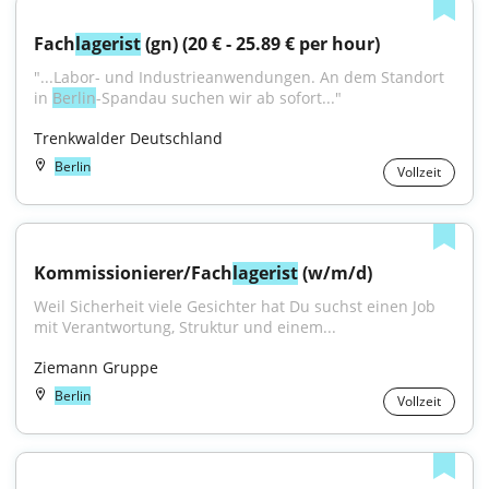
Fach
lagerist
 (gn) (20 € - 25.89 € per hour)
"...Labor- und Industrieanwendungen. An dem Standort 
in 
Berlin
-Spandau suchen wir ab sofort..."
Trenkwalder Deutschland
Berlin
Vollzeit
Kommissionierer/Fach
lagerist
 (w/m/d)
Weil Sicherheit viele Gesichter hat Du suchst einen Job 
mit Verantwortung, Struktur und einem...
Ziemann Gruppe
Berlin
Vollzeit