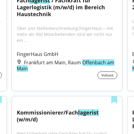
Fach
lagerist
 / Fachkraft für 
Lagerlogistik (m/w/d) im Bereich 
Haustechnik
.
Über uns Stellenbeschreibung:FingerHaus – mit 
d
mehr als 950 Mitarbeitenden sind wir nicht nur 
ein...
FingerHaus GmbH
Frankfurt am Main, Raum
Offenbach am
Main
Vollzeit
Kommissionierer/Fach
lagerist
(w/m/d)
Weil Sicherheit viele Gesichter hat Du suchst 