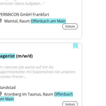
Formular! Deine Aufgaben..."
PERMACON GmbH Frankfurt
Maintal, Raum
Offenbach am Main
Vollzeit
lagerist
 (m/w/d)
hr nächster Job wartet auf Sie! Als 
Lagermitarbeiter mit Staplerschein bei unserem 
Kunden Procter...
Randstad
Kronberg im Taunus, Raum
Offenbach
am Main
Vollzeit