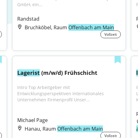
GmbH, ein...
Randstad
Bruchköbel, Raum
Offenbach am Main
Vollzeit
Lagerist
 (m/w/d) Frühschicht
Intro Top Arbeitgeber mit 
I
Entwicklungsperspektiven Internationales 
Unternehmen Firmenprofil Unser...
Michael Page
Hanau, Raum
Offenbach am Main
Vollzeit