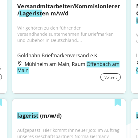
Versandmitarbeiter/Kommisionierer
/
Lagerist
en m/w/d
Wir gehören zu den führenden 
Versandhandelsunternehmen für Briefmarken 
W
und Zubehör in Deutschland....
Goldhahn Briefmarkenversand e.K.
Mühlheim am Main, Raum
Offenbach am
G
Main
Vollzeit
lagerist
 (m/w/d)
Aufgepasst! Hier kommt Ihr neuer Job: Im Auftrag 
"
unseres Geschäftspartners Norma Germany 