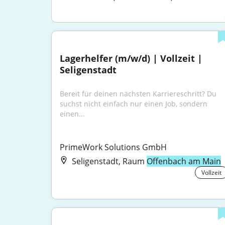
Lagerhelfer (m/w/d) | Vollzeit | 
Seligenstadt
Bereit für deinen nächsten Karriereschritt? Du 
suchst nicht einfach nur einen Job, sondern 
einen...
PrimeWork Solutions GmbH
Seligenstadt, Raum
Offenbach am Main
Vollzeit