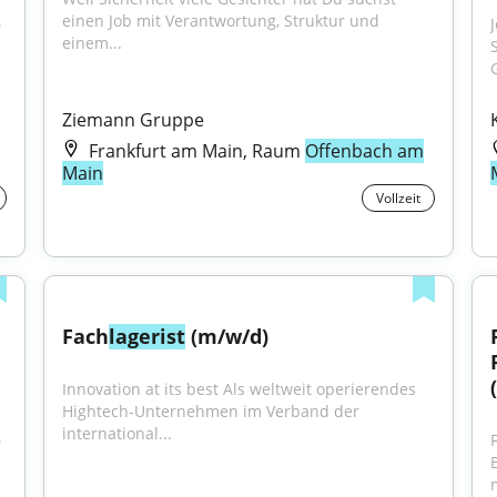
.
einen Job mit Verantwortung, Struktur und 
einem...
Ziemann Gruppe
Frankfurt am Main, Raum
Offenbach am
Main
Vollzeit
Fach
lagerist
 (m/w/d)
Innovation at its best Als weltweit operierendes 
Hightech-Unternehmen im Verband der 
international...
.
F