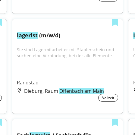
lagerist
 (m/w/d)
Sie sind Lagermitarbeiter mit Staplerschein und 
suchen eine Verbindung, bei der alle Elemente...
Randstad
Dieburg, Raum
Offenbach am Main
Vollzeit