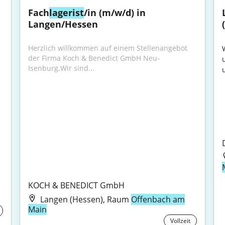
Fach
lagerist
/in (m/w/d) in 
Langen/Hessen
Herzlich willkommen auf einem Stellenangebot 
der Firma Koch & Benedict GmbH Neu-
Isenburg.Wir sind...
u
KOCH & BENEDICT GmbH
Langen (Hessen), Raum
Offenbach am
Main
Vollzeit