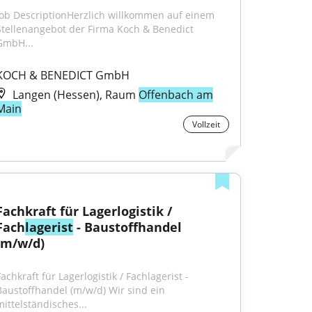
Job DescriptionHerzlich willkommen auf einem 
Stellenangebot der Firma Koch & Benedict 
GmbH...
KOCH & BENEDICT GmbH
Langen (Hessen), Raum
Offenbach am
Main
Vollzeit
Fachkraft für Lagerlogistik / 
Fach
lagerist
 - Baustoffhandel 
(m/w/d)
achkraft für Lagerlogistik / Fachlagerist - 
Baustoffhandel (m/w/d) Wir sind ein 
mittelständisches...