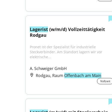
Lagerist
 (w/m/d) Vollzeittätigkeit 
Rodgau
Pronet ist der Spezialist für industrielle 
Steckverbinder. Am Standort lagern wir vor 
elektrische...
A. Schweiger GmbH
Rodgau, Raum
Offenbach am Main
Vollzeit