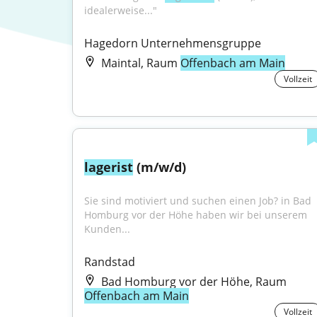
idealerweise..."
Hagedorn Unternehmensgruppe
Maintal, Raum
Offenbach am Main
Vollzeit
lagerist
 (m/w/d)
Sie sind motiviert und suchen einen Job? in Bad 
Homburg vor der Höhe haben wir bei unserem 
Kunden...
Randstad
Bad Homburg vor der Höhe, Raum
Offenbach am Main
Vollzeit