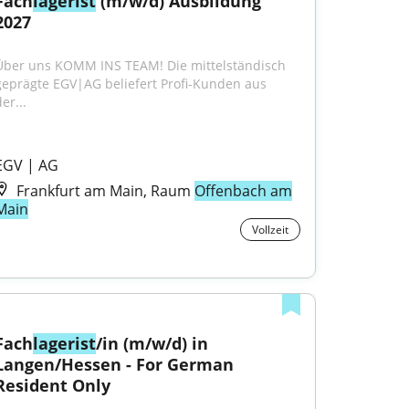
Fach
lagerist
 (m/w/d) Ausbildung 
2027
Über uns KOMM INS TEAM! Die mittelständisch 
geprägte EGV|AG beliefert Profi-Kunden aus 
er...
EGV | AG
Frankfurt am Main, Raum
Offenbach am
Main
Vollzeit
Fach
lagerist
/in (m/w/d) in 
Langen/Hessen - For German 
Resident Only