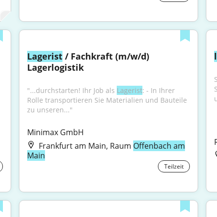
Lagerist
 / Fachkraft (m/w/d) 
Lagerlogistik
"...durchstarten! Ihr Job als 
Lagerist
: - In Ihrer 
Rolle transportieren Sie Materialien und Bauteile 
zu unseren..."
Minimax GmbH
Frankfurt am Main, Raum
Offenbach am
Main
Teilzeit