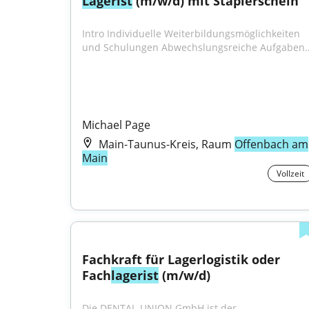
Lagerist
 (m/w/d) mit Staplerschein
Intro Individuelle Weiterbildungsmöglichkeiten 
und Schulungen Abwechslungsreiche Aufgaben..
Michael Page
Main-Taunus-Kreis, Raum
Offenbach am
Main
Vollzeit
Fachkraft für Lagerlogistik oder 
Fach
lagerist
 (m/w/d)
Die DENTAL-UNION GmbH ist der 