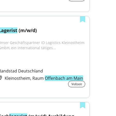
Lagerist
 (m/w/d)
Unser Geschäftspartner ID Logistics Kleinostheim 
GmbH, ein international tätiges...
Randstad Deutschland
Kleinostheim, Raum
Offenbach am Main
Vollzeit