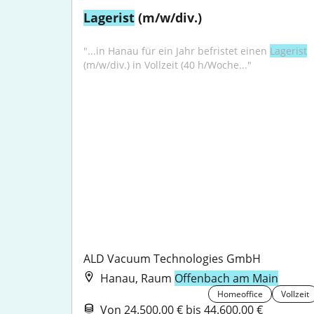
Lagerist
 (m/w/div.)
"...in Hanau für ein Jahr befristet einen 
Lagerist
(m/w/div.) in Vollzeit (40 h/Woche..."
ALD Vacuum Technologies GmbH
Hanau, Raum
Offenbach am Main
Homeoffice
Vollzeit
Von 24.500,00 € bis 44.600,00 €