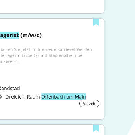
lagerist
 (m/w/d)
Starten Sie jetzt in Ihre neue Karriere! Werden 
Sie Lagermitarbeiter mit Staplerschein bei 
unserem...
Randstad
Dreieich, Raum
Offenbach am Main
Vollzeit