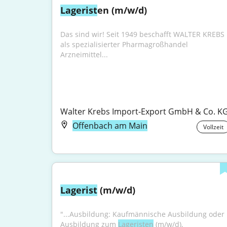
Lagerist
en (m/w/d)
Das sind wir! Seit 1949 beschafft WALTER KREBS 
als spezialisierter Pharmagroßhandel 
Arzneimittel...
Walter Krebs Import-Export GmbH & Co. K
Offenbach am Main
Vollzeit
Lagerist
 (m/w/d)
"...Ausbildung: Kaufmännische Ausbildung oder 
Ausbildung zum 
Lageristen
 (m/w/d), 