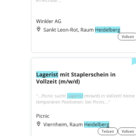
erreichbar..."
Winkler AG
Sankt Leon-Rot, Raum
Heidelberg
Vollzeit
Lagerist
 mit Staplerschein in 
Vollzeit (m/w/d)
"...Picnic sucht 
Lagerist
 (m/w/d) in Vollzeit! Keine 
temporären Positionen: bei Picnic..."
Picnic
Viernheim, Raum
Heidelberg
Teilzeit
Vollzeit