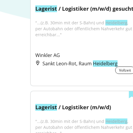
Lagerist
 / Logistiker (m/w/d) gesuch
"...(z.B. 30min mit der S-Bahn) und 
Heidelberg
, 
per Autobahn oder öffentlichem Nahverkehr gut 
erreichbar..."
Winkler AG
Sankt Leon-Rot, Raum
Heidelberg
Vollzeit
Lagerist
 / Logistiker (m/w/d)
"...(z.B. 30min mit der S-Bahn) und 
Heidelberg
, 
per Autobahn oder öffentlichem Nahverkehr gut 