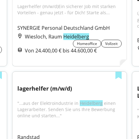
Lagerhelfer (m/w/d)Ein sicherer Job mit starken 
Vorteilen - genau jetzt - für Dich! Starte als...
d
SYNERGIE Personal Deutschland GmbH
Wiesloch, Raum
Heidelberg
Homeoffice
Vollzeit
Von 24.400,00 € bis 44.600,00 €
lagerhelfer (m/w/d)
"...aus der Elektroindustrie in 
Heidelberg
 einen 
Lagerarbeiter. Senden Sie uns Ihre Bewerbung 
"
online und starten..."
Randstad