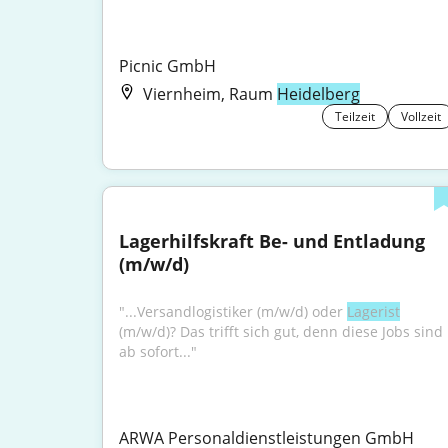
Picnic GmbH
Viernheim, Raum
Heidelberg
Teilzeit
Vollzeit
Lagerhilfskraft Be- und Entladung 
(m/w/d)
"...Versandlogistiker (m/w/d) oder 
Lagerist
(m/w/d)? Das trifft sich gut, denn diese Jobs sind 
ab sofort..."
ARWA Personaldienstleistungen GmbH