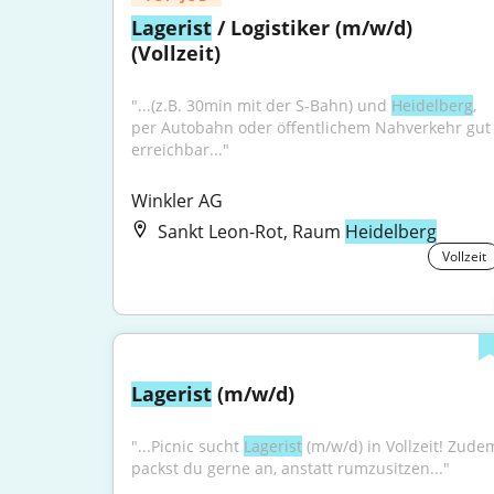
Lagerist
 / Logistiker (m/w/d) 
(Vollzeit)
"...(z.B. 30min mit der S-Bahn) und 
Heidelberg
, 
per Autobahn oder öffentlichem Nahverkehr gut 
erreichbar..."
Winkler AG
Sankt Leon-Rot, Raum
Heidelberg
Vollzeit
Lagerist
 (m/w/d)
"...Picnic sucht 
Lagerist
 (m/w/d) in Vollzeit! Zudem
packst du gerne an, anstatt rumzusitzen..."