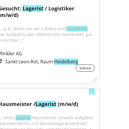
Gesucht: 
Lagerist
 / Logistiker 
(m/w/d)
"...(z.B. 30min mit der S-Bahn) und 
Heidelberg
, 
per Autobahn oder öffentlichem Nahverkehr gut 
erreichbar..."
Winkler AG
Sankt Leon-Rot, Raum
Heidelberg
Vollzeit
Hausmeister /
Lagerist
 (m/w/d)
...einen 
Lagerist
/Hausmeister (m/w/d). Aufgaben 
Warenannahme und Wareneingangskontrolle 