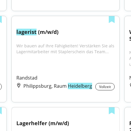
lagerist
 (m/w/d)
Wir bauen auf Ihre Fähigkeiten! Verstärken Sie als 
Lagermitarbeiter mit Staplerschein das Team...
Randstad
Philippsburg, Raum
Heidelberg
Vollzeit
Lagerhelfer (m/w/d)