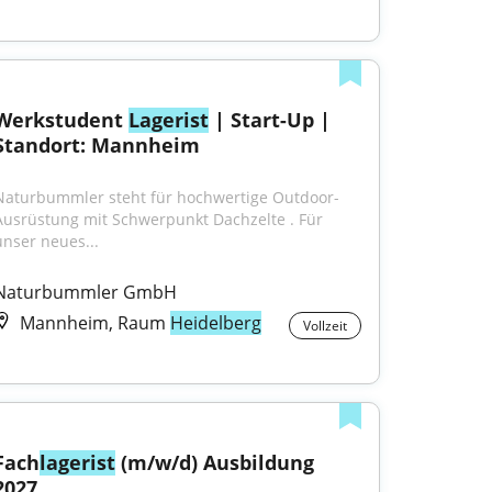
Werkstudent 
Lagerist
 | Start-Up | 
Standort: Mannheim
Naturbummler steht für hochwertige Outdoor-
Ausrüstung mit Schwerpunkt Dachzelte . Für 
unser neues...
Naturbummler GmbH
Mannheim, Raum
Heidelberg
Vollzeit
Fach
lagerist
 (m/w/d) Ausbildung 
2027