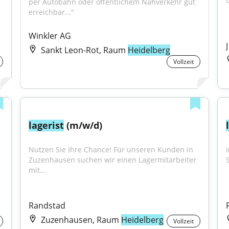
per Autobahn oder öffentlichem Nahverkehr gut 
erreichbar..."
Winkler AG
Sankt Leon-Rot, Raum
Heidelberg
Vollzeit
lagerist
 (m/w/d)
Nutzen Sie Ihre Chance! Für unseren Kunden in 
Zuzenhausen suchen wir einen Lagermitarbeiter 
mit...
Randstad
Zuzenhausen, Raum
Heidelberg
Vollzeit