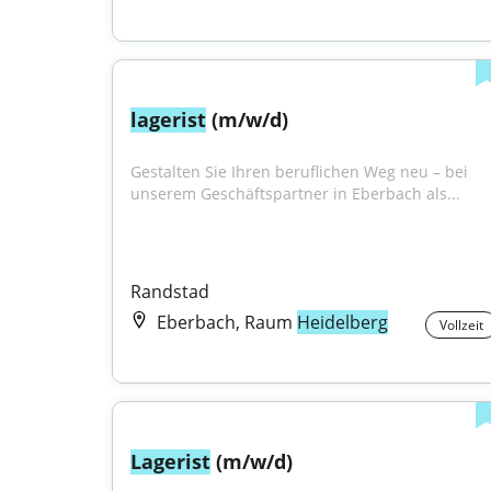
lagerist
 (m/w/d)
Gestalten Sie Ihren beruflichen Weg neu – bei 
unserem Geschäftspartner in Eberbach als...
Randstad
Eberbach, Raum
Heidelberg
Vollzeit
Lagerist
 (m/w/d)