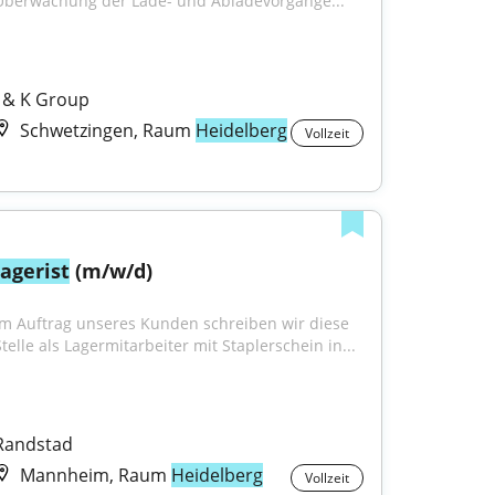
Überwachung der Lade- und Abladevorgänge..."
J & K Group
Schwetzingen, Raum
Heidelberg
Vollzeit
lagerist
 (m/w/d)
Im Auftrag unseres Kunden schreiben wir diese 
Stelle als Lagermitarbeiter mit Staplerschein in...
Randstad
Mannheim, Raum
Heidelberg
Vollzeit