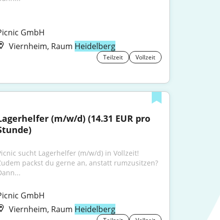
Picnic GmbH
Viernheim, Raum
Heidelberg
Teilzeit
Vollzeit
Lagerhelfer (m/w/d) (14.31 EUR pro 
Stunde)
icnic sucht Lagerhelfer (m/w/d) in Vollzeit! 
Zudem packst du gerne an, anstatt rumzusitzen? 
Dann...
Picnic GmbH
Viernheim, Raum
Heidelberg