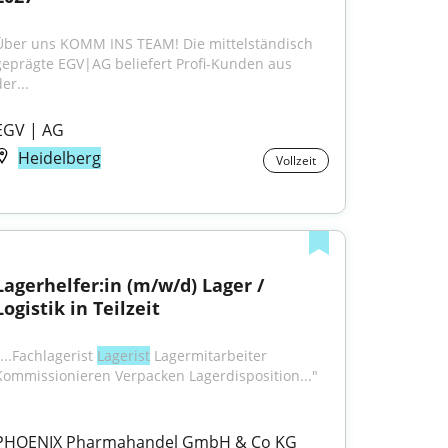
Über uns KOMM INS TEAM! Die mittelständisch 
geprägte EGV|AG beliefert Profi-Kunden aus 
er...
EGV | AG
Heidelberg
Vollzeit
Lagerhelfer:in (m/w/d) Lager / 
Logistik in Teilzeit
...Fachlagerist 
Lagerist
 Lagermitarbeiter 
Kommissionieren Verpacken Lagerdisposition..."
PHOENIX Pharmahandel GmbH & Co KG