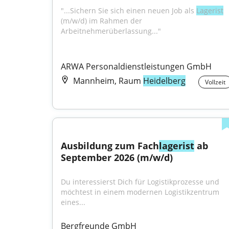
"...Sichern Sie sich einen neuen Job als 
Lagerist
(m/w/d) im Rahmen der 
Arbeitnehmerüberlassung..."
ARWA Personaldienstleistungen GmbH
Mannheim, Raum
Heidelberg
Vollzeit
Ausbildung zum Fach
lagerist
 ab 
September 2026 (m/w/d)
Du interessierst Dich für Logistikprozesse und 
möchtest in einem modernen Logistikzentrum 
eines...
Bergfreunde GmbH