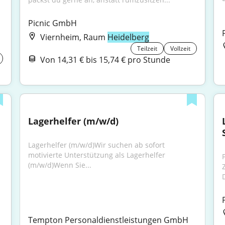
Picnic GmbH
Viernheim, Raum
Heidelberg
Teilzeit
Vollzeit
Von 14,31 € bis 15,74 € pro Stunde
Lagerhelfer (m/w/d)
Lagerhelfer (m/w/d)Wir suchen ab sofort 
motivierte Unterstützung als Lagerhelfer 
P
(m/w/d)Wenn Sie...
Tempton Personaldienstleistungen GmbH