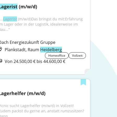
Lagerist
 (m/w/d)
...
Lagerist
 (m/w/d)Das bringst du mit:Erfahrung 
im Lager oder in der Logistik, idealerweise im 
au..."
Dach Energiezukunft Gruppe
Plankstadt, Raum
Heidelberg
Homeoffice
Vollzeit
Von 24.500,00 € bis 44.600,00 €
Lagerhelfer (m/w/d)
icnic sucht Lagerhelfer (m/w/d) in Vollzeit! 
Zudem packst du gerne an, anstatt rumzusitzen? 
Dann...