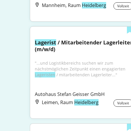
Mannheim, Raum
Heidelberg
Vollzeit
Lagerist
 / Mitarbeitender Lagerleiter
(m/w/d)
"...und Logistikbereichs suchen wir zum 
nächstmöglichen Zeitpunkt einen engagierten 
Lageristen
 / mitarbeitenden Lagerleiter..."
Autohaus Stefan Geisser GmbH
Leimen, Raum
Heidelberg
Vollzeit