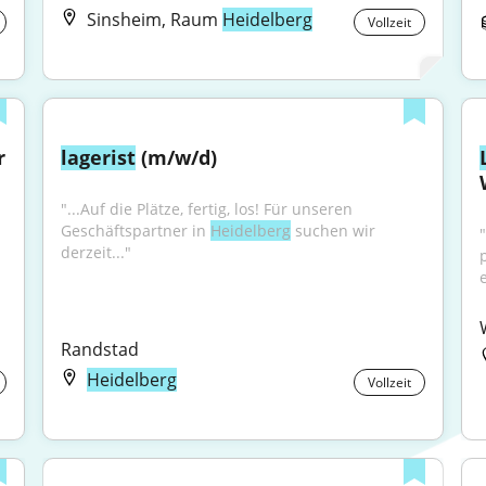
Sinsheim, Raum
Heidelberg
Vollzeit
 
lagerist
 (m/w/d)
"...Auf die Plätze, fertig, los! Für unseren 
Geschäftspartner in 
Heidelberg
 suchen wir 
derzeit..."
Randstad
Heidelberg
Vollzeit