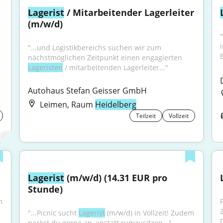
Lagerist
 / Mitarbeitender Lagerleiter 
(m/w/d)
"
"...und Logistikbereichs suchen wir zum 
B
nächstmöglichen Zeitpunkt einen engagierten 
Lageristen
 / mitarbeitenden Lagerleiter..."
Autohaus Stefan Geisser GmbH
Leimen, Raum
Heidelberg
Teilzeit
Vollzeit
Lagerist
 (m/w/d) (14.31 EUR pro 
Stunde)
 
P
"...Picnic sucht 
Lagerist
 (m/w/d) in Vollzeit! Zudem 
packst du gerne an, anstatt rumzusitzen..."