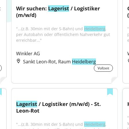
t
Wir suchen: 
Lagerist
 / Logistiker 
(m/w/d)
"...(z.B. 30min mit der S-Bahn) und 
Heidelberg
, 
per Autobahn oder öffentlichem Nahverkehr gut 
erreichbar..."
Winkler AG
Sankt Leon-Rot, Raum
Heidelberg
Vollzeit
Lagerist
 / Logistiker (m/w/d) - St. 
Leon-Rot
"
"...(z.B. 30min mit der S-Bahn) und 
Heidelberg
, 