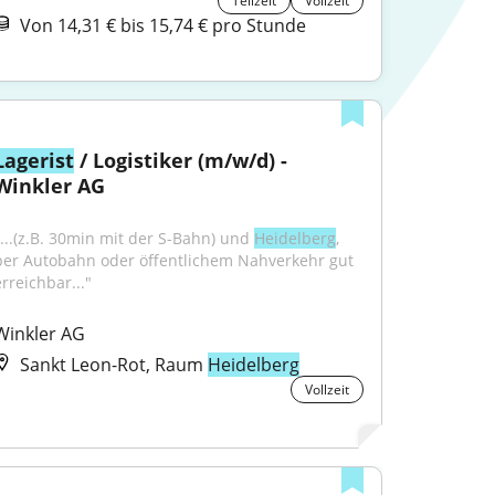
Teilzeit
Vollzeit
Von 14,31 € bis 15,74 € pro Stunde
Lagerist
 / Logistiker (m/w/d) - 
Winkler AG
"...(z.B. 30min mit der S-Bahn) und 
Heidelberg
, 
per Autobahn oder öffentlichem Nahverkehr gut 
erreichbar..."
Winkler AG
Sankt Leon-Rot, Raum
Heidelberg
Vollzeit