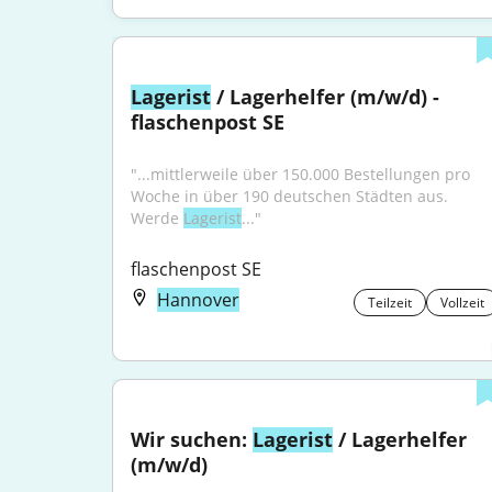
Lagerist
 / Lagerhelfer (m/w/d) - 
flaschenpost SE
"...mittlerweile über 150.000 Bestellungen pro 
Woche in über 190 deutschen Städten aus. 
Werde 
Lagerist
..."
flaschenpost SE
Hannover
Teilzeit
Vollzeit
Wir suchen: 
Lagerist
 / Lagerhelfer 
(m/w/d)