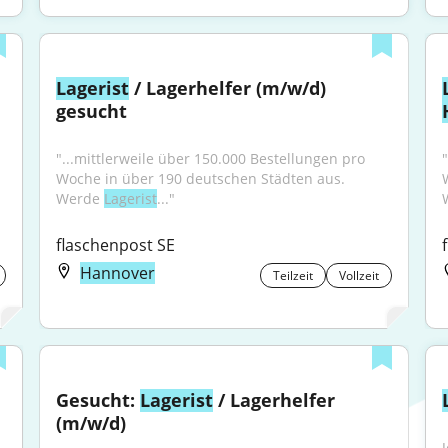
Lagerist
 / Lagerhelfer (m/w/d) 
gesucht
"...mittlerweile über 150.000 Bestellungen pro 
Woche in über 190 deutschen Städten aus. 
Werde 
Lagerist
..."
flaschenpost SE
Hannover
Teilzeit
Vollzeit
Gesucht: 
Lagerist
 / Lagerhelfer 
(m/w/d)