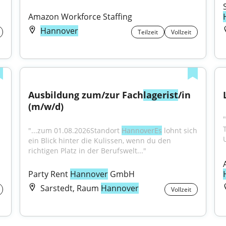
Amazon Workforce Staffing
Hannover
Teilzeit
Vollzeit
Ausbildung zum/zur Fach
lagerist
/in 
(m/w/d)
"
"...zum 01.08.2026Standort 
HannoverEs
 lohnt sich 
ein Blick hinter die Kulissen, wenn du den 
richtigen Platz in der Berufswelt..."
Party Rent 
Hannover
 GmbH
Sarstedt, Raum
Hannover
Vollzeit