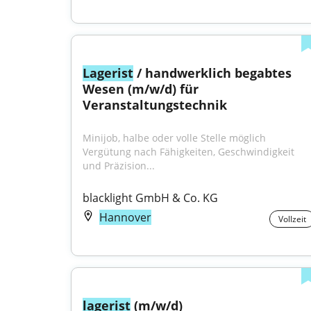
Lagerist
 / handwerklich begabtes 
Wesen (m/w/d) für 
Veranstaltungstechnik
Minijob, halbe oder volle Stelle möglich 
Vergütung nach Fähigkeiten, Geschwindigkeit 
und Präzision...
blacklight GmbH & Co. KG
Hannover
Vollzeit
lagerist
 (m/w/d)