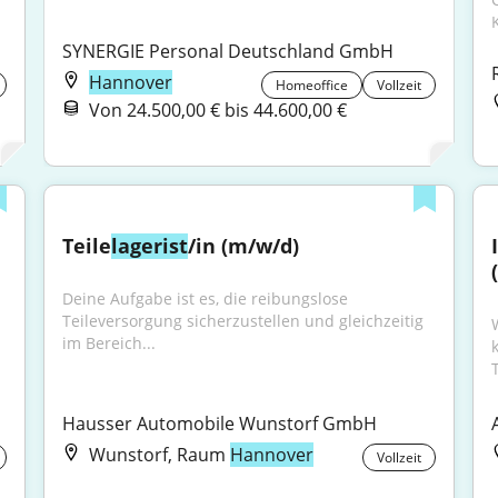
SYNERGIE Personal Deutschland GmbH
Hannover
Homeoffice
Vollzeit
Von 24.500,00 € bis 44.600,00 €
Teile
lagerist
/in (m/w/d)
Deine Aufgabe ist es, die reibungslose 
Teileversorgung sicherzustellen und gleichzeitig 
im Bereich...
T
Hausser Automobile Wunstorf GmbH
Wunstorf, Raum
Hannover
Vollzeit