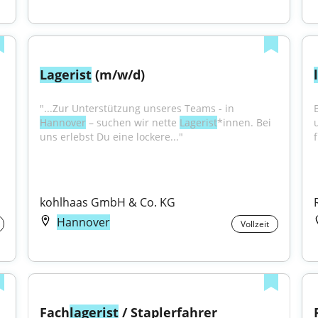
Lagerist
 (m/w/d)
"...Zur Unterstützung unseres Teams - in 
Hannover
 – suchen wir nette 
Lagerist
*innen. Bei 
uns erlebst Du eine lockere..."
kohlhaas GmbH & Co. KG
Hannover
Vollzeit
Fach
lagerist
 / Staplerfahrer 