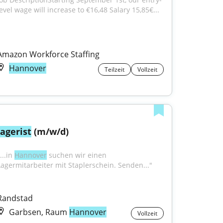
level wage will increase to €16,48 Salary 15,85€...
Amazon Workforce Staffing
Hannover
Teilzeit
Vollzeit
lagerist
 (m/w/d)
...in 
Hannover
 suchen wir einen 
Lagermitarbeiter mit Staplerschein. Senden..."
Randstad
Garbsen, Raum
Hannover
Vollzeit