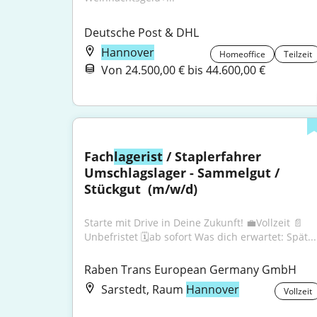
Deutsche Post & DHL
Hannover
Homeoffice
Teilzeit
Von 24.500,00 € bis 44.600,00 €
Fach
lagerist
 / Staplerfahrer 
Umschlagslager - Sammelgut / 
Stückgut ​ (m/w/d)
Starte mit Drive in Deine Zukunft! 💼Vollzeit 📄
Unbefristet 🗓️ab sofort Was dich erwartet: Spät...
Raben Trans European Germany GmbH
Sarstedt, Raum
Hannover
Vollzeit