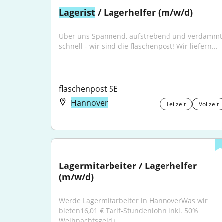
Lagerist
 / Lagerhelfer (m/w/d)
Über uns Spannend, aufstrebend und verdammt 
schnell - wir sind die flaschenpost! Wir liefern...
flaschenpost SE
Hannover
Teilzeit
Vollzeit
Lagermitarbeiter / Lagerhelfer 
(m/w/d)
Werde Lagermitarbeiter in HannoverWas wir 
bieten16,01 € Tarif-Stundenlohn inkl. 50% 
Weihnachtsgeld+...