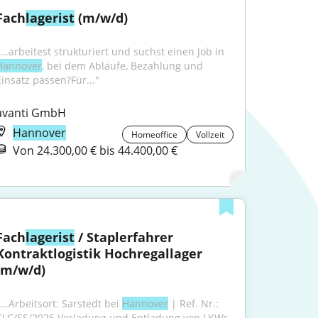
Fach
lagerist
 (m/w/d)
"...arbeitest strukturiert und suchst einen Job in 
Hannover
, bei dem Abläufe, Bezahlung und 
Einsatz passen?Für..."
avanti GmbH
Hannover
Homeoffice
Vollzeit
Von 24.300,00 € bis 44.400,00 €
Fach
lagerist
 / Staplerfahrer 
Kontraktlogistik Hochregallager 
(m/w/d)
...Arbeitsort: Sarstedt bei 
Hannover
 | Ref. Nr.: 
CLC/SS/2026 Verladung und Entladung von LKWs 