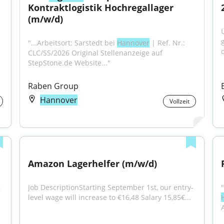
Kontraktlogistik Hochregallager 
(m/w/d)
"...Arbeitsort: Sarstedt bei 
Hannover
 | Ref. Nr.: 
d
CLC/SS/2026 Original Stellenanzeige auf 
StepStone.de Website..."
Raben Group
Hannover
Vollzeit
Amazon Lagerhelfer (m/w/d)
 
Job DescriptionStarting September 1st, our entry-
level wage will increase to €16,48 Salary 15,85€...
A