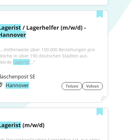
Lagerist
 / Lagerhelfer (m/w/d) - 
Hannover
"...mittlerweile über 150.000 Bestellungen pro 
Woche in über 190 deutschen Städten aus. 
Werde 
Lagerist
..."
flaschenpost SE
Hannover
Teilzeit
Vollzeit
Lagerist
 (m/w/d)
Job DescriptionStarting September 1st, our entry-