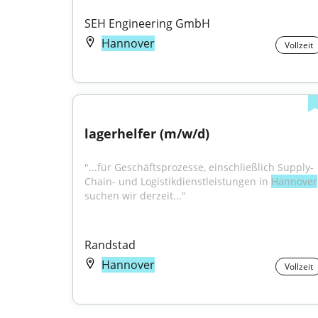
SEH Engineering GmbH
Hannover
Vollzeit
lagerhelfer (m/w/d)
"...für Geschäftsprozesse, einschließlich Supply-
Chain- und Logistikdienstleistungen in 
Hannover
suchen wir derzeit..."
Randstad
Hannover
Vollzeit