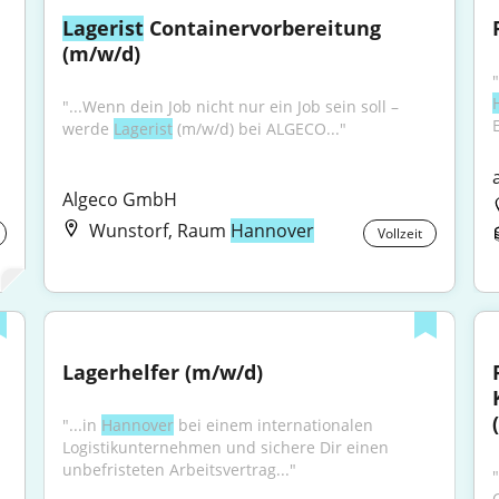
Lagerist
 Containervorbereitung 
(m/w/d)
"...Wenn dein Job nicht nur ein Job sein soll – 
werde 
Lagerist
 (m/w/d) bei ALGECO..."
Algeco GmbH
Wunstorf, Raum
Hannover
Vollzeit
Lagerhelfer (m/w/d)
"...in 
Hannover
 bei einem internationalen 
Logistikunternehmen und sichere Dir einen 
unbefristeten Arbeitsvertrag..."
"