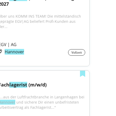
2027
Über uns KOMM INS TEAM! Die mittelständisch 
geprägte EGV|AG beliefert Profi-Kunden aus 
er...
EGV | AG
Hannover
Vollzeit
Fach
lagerist
 (m/w/d)
"...aus der Luftfrachtbranche in Langenhagen bei 
Hannover
 und sichere Dir einen unbefristeten 
rbeitsvertrag als Fachlagerist..."