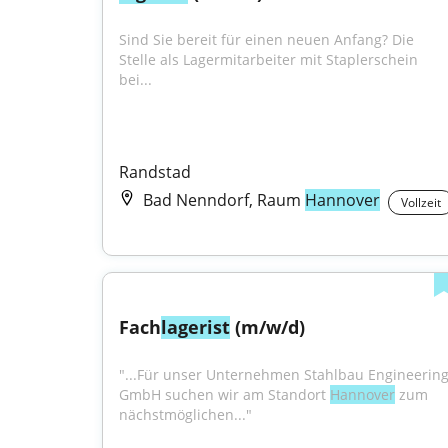
Sind Sie bereit für einen neuen Anfang? Die 
Stelle als Lagermitarbeiter mit Staplerschein 
bei...
Randstad
Bad Nenndorf, Raum
Hannover
Vollzeit
Fach
lagerist
 (m/w/d)
"...Für unser Unternehmen Stahlbau Engineering
GmbH suchen wir am Standort 
Hannover
 zum 
nächstmöglichen..."