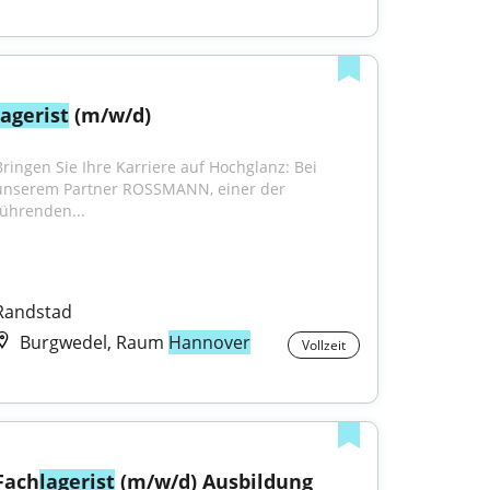
lagerist
 (m/w/d)
Bringen Sie Ihre Karriere auf Hochglanz: Bei 
unserem Partner ROSSMANN, einer der 
führenden...
Randstad
Burgwedel, Raum
Hannover
Vollzeit
Fach
lagerist
 (m/w/d) Ausbildung 