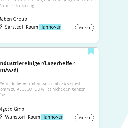
Kommissionierung..."
Raben Group
Sarstedt, Raum
Hannover
Vollzeit
Industriereiniger/Lagerhelfer 
(m/w/d)
Wenn du lieber mit anpackst als abwartest – 
komm zu ALGECO! Du willst nicht den ganzen 
ag...
Algeco GmbH
Wunstorf, Raum
Hannover
Vollzeit