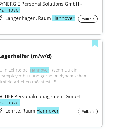
SYNERGIE Personal Solutions GmbH - 
Hannover
Langenhagen, Raum
Hannover
Vollzeit
Lagerhelfer (m/w/d)
...in Lehrte bei 
Hannover
. Wenn Du ein 
Teamplayer bist und gerne im dynamischen 
Umfeld arbeiten möchtest..."
ACTIEF Personalmanagement GmbH - 
Hannover
Lehrte, Raum
Hannover
Vollzeit