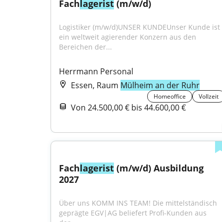
Fach
lagerist
 (m/w/d)
Logistiker (m/w/d)UNSER KUNDEUnser Kunde ist 
ein weltweit agierender Konzern aus den 
Bereichen der...
Herrmann Personal
Essen, Raum
Mülheim an der Ruhr
Homeoffice
Vollzeit
Von 24.500,00 € bis 44.600,00 €
Fach
lagerist
 (m/w/d) Ausbildung 
2027
Über uns KOMM INS TEAM! Die mittelständisch 
geprägte EGV|AG beliefert Profi-Kunden aus 