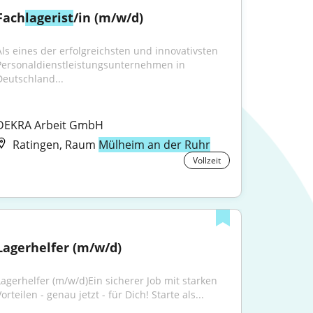
Fach
lagerist
/in (m/w/d)
Als eines der erfolgreichsten und innovativsten 
Personaldienstleistungsunternehmen in 
Deutschland...
DEKRA Arbeit GmbH
Ratingen, Raum
Mülheim an der Ruhr
Vollzeit
Lagerhelfer (m/w/d)
Lagerhelfer (m/w/d)Ein sicherer Job mit starken 
orteilen - genau jetzt - für Dich! Starte als...