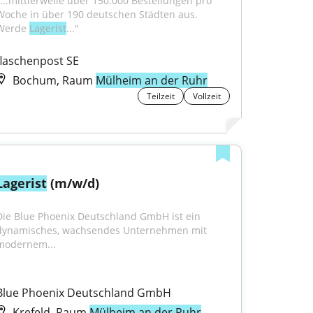
"...mittlerweile über 150.000 Bestellungen pro 
Woche in über 190 deutschen Städten aus. 
Werde 
Lagerist
..."
flaschenpost SE
Bochum, Raum
Mülheim an der Ruhr
Teilzeit
Vollzeit
Lagerist
 (m/w/d)
Die Blue Phoenix Deutschland GmbH ist ein 
dynamisches, wachsendes Unternehmen mit 
modernem...
Blue Phoenix Deutschland GmbH
Krefeld, Raum
Mülheim an der Ruhr