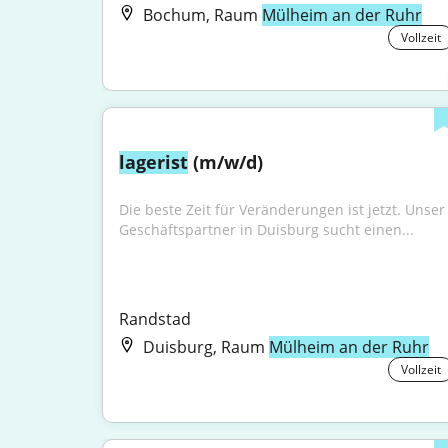
Bochum, Raum
Mülheim an der Ruhr
Vollzeit
lagerist
 (m/w/d)
Die beste Zeit für Veränderungen ist jetzt. Unser 
Geschäftspartner in Duisburg sucht einen...
Randstad
Duisburg, Raum
Mülheim an der Ruhr
Vollzeit