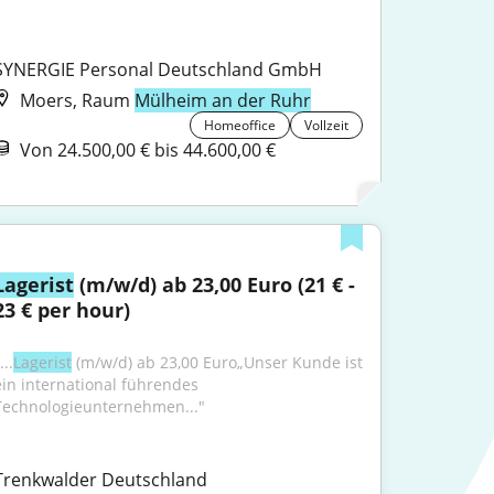
SYNERGIE Personal Deutschland GmbH
Moers, Raum
Mülheim an der Ruhr
Homeoffice
Vollzeit
Von 24.500,00 € bis 44.600,00 €
Lagerist
 (m/w/d) ab 23,00 Euro (21 € - 
23 € per hour)
...
Lagerist
 (m/w/d) ab 23,00 Euro„Unser Kunde ist 
ein international führendes 
Technologieunternehmen..."
Trenkwalder Deutschland