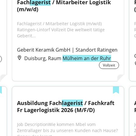
Fach
lagerist
 / Mitarbeiter Logistik 
(m/w/d)
Fachlagerist / Mitarbeiter Logistik (m/w/d) 
F
Ratingen-Lintorf Vollzeit Die weltweit tätige 
R
Geberit...
G
Geberit Keramik GmbH | Standort Ratingen
Duisburg, Raum
Mülheim an der Ruhr
Vollzeit
Ausbildung Fach
lagerist
 / Fachkraft 
Fr Lagerlogistik 2026 (M/F/D)
Job DescriptionWie kommen Mbel vom 
Zentrallager bis zu unseren Kunden nach Hause? 