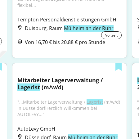
flexibel...
Tempton Personaldienstleistungen GmbH
Duisburg, Raum
Mülheim an der Ruhr
Vollzeit
Von 16,70 € bis 20,88 € pro Stunde
Mitarbeiter Lagerverwaltung / 
Lagerist
 (m/w/d)
"...Mitarbeiter Lagerverwaltung / 
Lagerist
 (m/w/d) 
"
in DüsseldorfHerzlich Willkommen bei 
AUTOLEVY..."
AutoLevy GmbH
Düsseldorf, Raum
Mülheim an der Ruhr