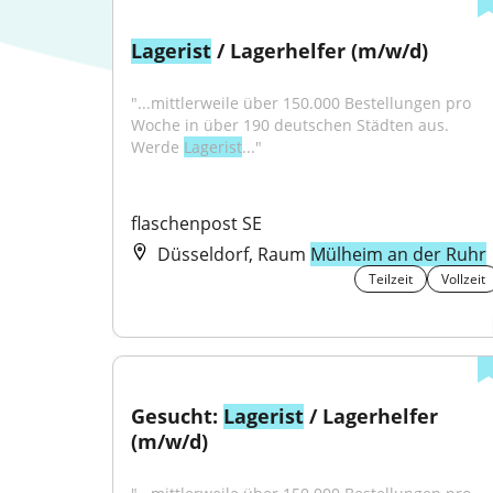
Lagerist
 / Lagerhelfer (m/w/d)
"...mittlerweile über 150.000 Bestellungen pro 
Woche in über 190 deutschen Städten aus. 
Werde 
Lagerist
..."
flaschenpost SE
Düsseldorf, Raum
Mülheim an der Ruhr
Teilzeit
Vollzeit
Gesucht: 
Lagerist
 / Lagerhelfer 
(m/w/d)