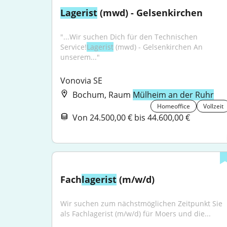
Lagerist
 (mwd) - Gelsenkirchen
"...Wir suchen Dich für den Technischen 
Service!
Lagerist
 (mwd) - Gelsenkirchen An 
unserem..."
Vonovia SE
Bochum, Raum
Mülheim an der Ruhr
Homeoffice
Vollzeit
Von 24.500,00 € bis 44.600,00 €
Fach
lagerist
 (m/w/d)
Wir suchen zum nächstmöglichen Zeitpunkt Sie 
als Fachlagerist (m/w/d) für Moers und die...