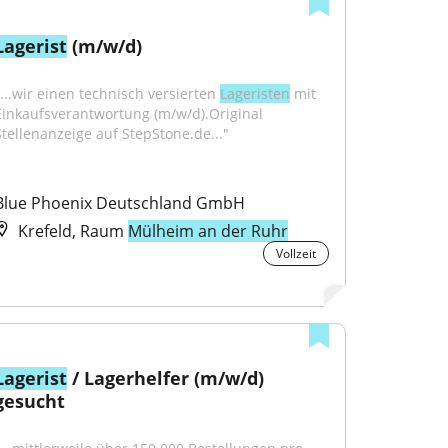
Lagerist
 (m/w/d)
"...wir einen technisch versierten 
Lageristen
 mit 
Einkaufsverantwortung (m/w/d).Original 
Stellenanzeige auf StepStone.de..."
Blue Phoenix Deutschland GmbH
Krefeld, Raum
Mülheim an der Ruhr
Vollzeit
Lagerist
 / Lagerhelfer (m/w/d) 
gesucht