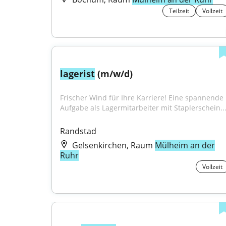
Teilzeit
Vollzeit
lagerist
 (m/w/d)
Frischer Wind für Ihre Karriere! Eine spannende 
Aufgabe als Lagermitarbeiter mit Staplerschein..
Randstad
Gelsenkirchen, Raum
Mülheim an der
Ruhr
Vollzeit