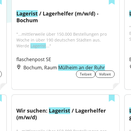
Lagerist
 / Lagerhelfer (m/w/d) - 
Bochum
"...mittlerweile über 150.000 Bestellungen pro 
Woche in über 190 deutschen Städten aus. 
Werde 
Lagerist
..."
flaschenpost SE
Bochum, Raum
Mülheim an der Ruhr
Teilzeit
Vollzeit
Wir suchen: 
Lagerist
 / Lagerhelfer 
(m/w/d)