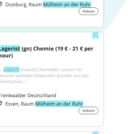
Duisburg, Raum
Mülheim an der Ruhr
Vollzeit
Lagerist
 (gn) Chemie (19 € - 21 € per 
hour)
...
Lagerist
 (m/w/d) ChemieWir suchen für 
unseren weltweit bekannten Kunden aus der 
chemischen..."
Trenkwalder Deutschland
Essen, Raum
Mülheim an der Ruhr
Vollzeit