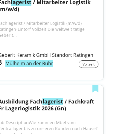
Fach
lagerist
 / Mitarbeiter Logistik 
(m/w/d)
achlagerist / Mitarbeiter Logistik (m/w/d) 
atingen-Lintorf Vollzeit Die weltweit tätige 
eberit...
Geberit Keramik GmbH Standort Ratingen
Mülheim an der Ruhr
Vollzeit
Ausbildung Fach
lagerist
 / Fachkraft 
Fr Lagerlogistik 2026 (Gn)
Job DescriptionWie kommen Mbel vom 
Zentrallager bis zu unseren Kunden nach Hause? 