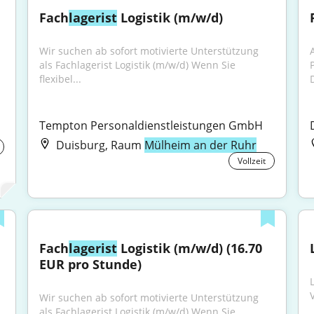
Fach
lagerist
 Logistik (m/w/d)
Wir suchen ab sofort motivierte Unterstützung 
als Fachlagerist Logistik (m/w/d) Wenn Sie 
flexibel...
Tempton Personaldienstleistungen GmbH
Duisburg, Raum
Mülheim an der Ruhr
Vollzeit
Fach
lagerist
 Logistik (m/w/d) (16.70 
EUR pro Stunde)
V
Wir suchen ab sofort motivierte Unterstützung 
als Fachlagerist Logistik (m/w/d) Wenn Sie 