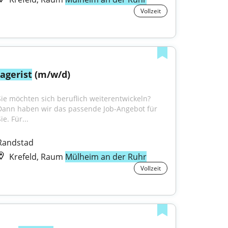
Vollzeit
lagerist
 (m/w/d)
Sie möchten sich beruflich weiterentwickeln? 
Dann haben wir das passende Job-Angebot für 
ie. Für...
Randstad
Krefeld, Raum
Mülheim an der Ruhr
Vollzeit