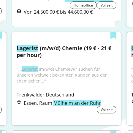
Homeoffice
Vollzeit
Von 24.500,00 € bis 44.600,00 €
Lagerist
 (m/w/d) Chemie (19 € - 21 € 
per hour)
"...
Lagerist
 (m/w/d) ChemieWir suchen für 
"
unseren weltweit bekannten Kunden aus der 
chemischen..."
Trenkwalder Deutschland
Essen, Raum
Mülheim an der Ruhr
Vollzeit