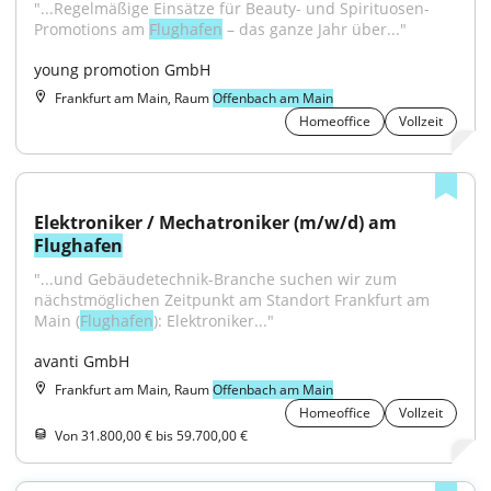
"...Regelmäßige Einsätze für Beauty- und Spirituosen-
Promotions am 
Flughafen
 – das ganze Jahr über..."
young promotion GmbH
Frankfurt am Main, Raum
Offenbach am Main
Homeoffice
Vollzeit
Elektroniker / Mechatroniker (m/w/d) am 
Flughafen
"...und Gebäudetechnik-Branche suchen wir zum 
nächstmöglichen Zeitpunkt am Standort Frankfurt am 
Main (
Flughafen
): Elektroniker..."
avanti GmbH
Frankfurt am Main, Raum
Offenbach am Main
Homeoffice
Vollzeit
Von 31.800,00 € bis 59.700,00 €