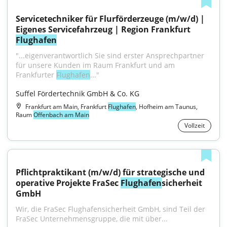
Servicetechniker für Flurförderzeuge (m/w/d) | 
Eigenes Servicefahrzeug | Region Frankfurt 
Flughafen
"...eigenverantwortlich Sie sind erster Ansprechpartner 
für unsere Kunden im Raum Frankfurt und am 
Frankfurter 
Flughafen
..."
Suffel Fördertechnik GmbH & Co. KG
Frankfurt am Main, Frankfurt
Flughafen
, Hofheim am Taunus,
Raum
Offenbach am Main
Vollzeit
Pflichtpraktikant (m/w/d) für strategische und 
operative Projekte FraSec 
Flughafen
sicherheit 
GmbH
Wir, die FraSec Flughafensicherheit GmbH, sind Teil der 
FraSec Unternehmensgruppe, die mit über...