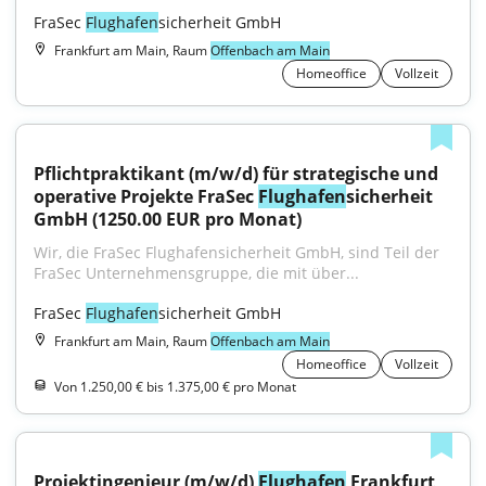
FraSec 
Flughafen
sicherheit GmbH
Frankfurt am Main, Raum
Offenbach am Main
Homeoffice
Vollzeit
Pflichtpraktikant (m/w/d) für strategische und 
operative Projekte FraSec 
Flughafen
sicherheit 
GmbH (1250.00 EUR pro Monat)
Wir, die FraSec Flughafensicherheit GmbH, sind Teil der 
FraSec Unternehmensgruppe, die mit über...
FraSec 
Flughafen
sicherheit GmbH
Frankfurt am Main, Raum
Offenbach am Main
Homeoffice
Vollzeit
Von 1.250,00 € bis 1.375,00 € pro Monat
Projektingenieur (m/w/d) 
Flughafen
 Frankfurt