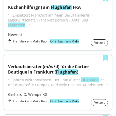
Küchenhilfe (gn) am 
Flughafen
 FRA
"...Einsatzort Frankfurt am Main Beruf Helfer/in - 
Lagerwirtschaft, Transport Bereich / Abteilung 
Flughafen
..."
Newrest
Frankfurt am Main, Raum
Offenbach am Main
Vollzeit
Verkaufsberater (m/w/d) für die Cartier 
Boutique in Frankfurt (
Flughafen
)
"...Jahren weiterwachsen. Der Frankfurter 
Flughafen
 ist 
der drittgrößte Europas, und viele unserer Kund:innen..."
Gerhard D. Wempe KG
Frankfurt am Main, Raum
Offenbach am Main
Vollzeit