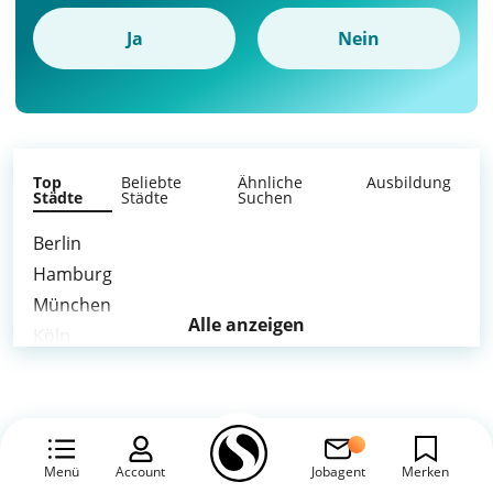
Ja
Nein
Top
Beliebte
Ähnliche
Ausbildung
Städte
Städte
Suchen
Berlin
Hamburg
München
Alle anzeigen
Köln
Frankfurt am Main
Stuttgart
Düsseldorf
Leipzig
Menü
Account
Jobagent
Merken
Essen