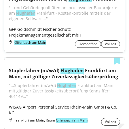
"...und Gebäudequalitäten anspruchsvoller Bauprojekte 
am 
Flughafen
 Frankfurt - Kostenkontrolle mittels der 
eigenen Software..."
GFP Goldschmidt Fischer Schütz 
Projektmanagementgesellschaft mbH
Offenbach am Main
Homeoffice
Vollzeit
Staplerfahrer (m/w/d) 
Flughafen
 Frankfurt am 
Main, mit gültiger Zuverlässigkeitsüberprüfung
"...Staplerfahrer (m/w/d) 
Flughafen
 Frankfurt am Main, 
mit gültiger ZuverlässigkeitsüberprüfungKennziffer: 
401149..."
WISAG Airport Personal Service Rhein-Main GmbH & Co. 
KG
Frankfurt am Main, Raum
Offenbach am Main
Vollzeit