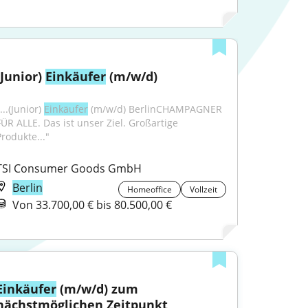
(Junior) 
Einkäufer
 (m/w/d)
...(Junior) 
Einkäufer
 (m/w/d) BerlinCHAMPAGNER 
FÜR ALLE. Das ist unser Ziel. Großartige 
Produkte..."
TSI Consumer Goods GmbH
Berlin
Homeoffice
Vollzeit
Von 33.700,00 € bis 80.500,00 €
Einkäufer
 (m/w/d) zum 
nächstmöglichen Zeitpunkt