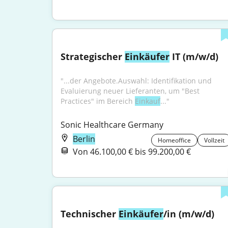
Strategischer 
Einkäufer
 IT (m/w/d)
"...der Angebote.Auswahl: Identifikation und 
Evaluierung neuer Lieferanten, um "Best 
Practices" im Bereich 
Einkauf
..."
Sonic Healthcare Germany
Berlin
Homeoffice
Vollzeit
Von 46.100,00 € bis 99.200,00 €
Technischer 
Einkäufer
/in (m/w/d)