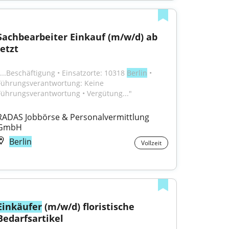
Sachbearbeiter Einkauf (m/w/d) ab 
jetzt
"...Beschäftigung • Einsatzorte: 10318 
Berlin
 • 
Führungsverantwortung: Keine 
Führungsverantwortung • Vergütung..."
RADAS Jobbörse & Personalvermittlung 
GmbH
Berlin
Vollzeit
Einkäufer
 (m/w/d) floristische 
Bedarfsartikel