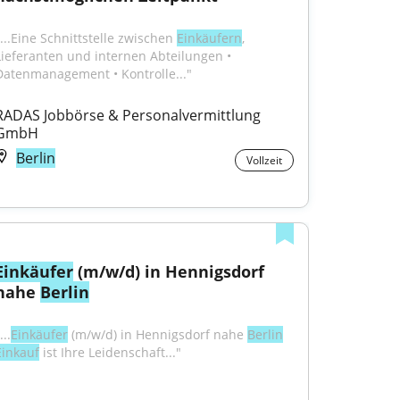
"...Eine Schnittstelle zwischen 
Einkäufern
, 
Lieferanten und internen Abteilungen • 
Datenmanagement • Kontrolle..."
RADAS Jobbörse & Personalvermittlung 
GmbH
Berlin
Vollzeit
Einkäufer
 (m/w/d) in Hennigsdorf 
nahe 
Berlin
...
Einkäufer
 (m/w/d) in Hennigsdorf nahe 
Berlin
Einkauf
 ist Ihre Leidenschaft..."