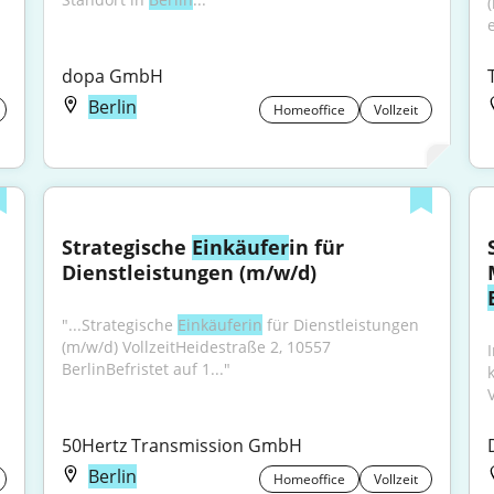
dopa GmbH
Berlin
Homeoffice
Vollzeit
Strategische 
Einkäufer
in für 
Dienstleistungen (m/w/d)
"...Strategische 
Einkäuferin
 für Dienstleistungen 
(m/w/d) VollzeitHeidestraße 2, 10557 
BerlinBefristet auf 1..."
50Hertz Transmission GmbH
Berlin
Homeoffice
Vollzeit