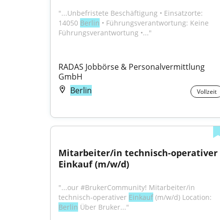
"...Unbefristete Beschäftigung • Einsatzorte: 
14050 
Berlin
 • Führungsverantwortung: Keine 
Führungsverantwortung •..."
RADAS Jobbörse & Personalvermittlung 
GmbH
Berlin
Vollzeit
Mitarbeiter/in technisch-operativer 
Einkauf (m/w/d)
"...our #BrukerCommunity! Mitarbeiter/in 
technisch-operativer 
Einkauf
 (m/w/d) Location: 
Berlin
 Über Bruker..."