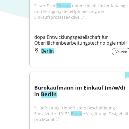
"...wir Dich!
Einkauf
 unterschiedlichster Katalog- 
und FertigungsteileOptimierung der 
EinkaufsprozesseAktive..."
dopa Entwicklungsgesellschaft für 
Oberflächenbearbeitungstechnologie mbH
Berlin
Vollzeit
Bürokaufmann im Einkauf (m/w/d) 
in 
Berlin
"...Befristung: Unbefristete Beschäftigung • 
Einsatzorte: 10179 
Berlin
 • Vergütung: Festgehalt 
pro Monat..."