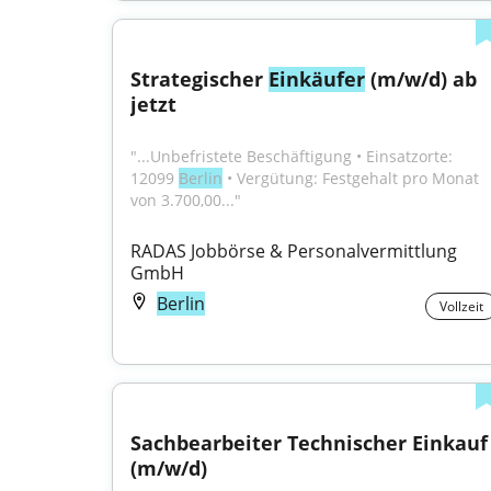
Strategischer 
Einkäufer
 (m/w/d) ab 
jetzt
"...Unbefristete Beschäftigung • Einsatzorte: 
12099 
Berlin
 • Vergütung: Festgehalt pro Monat 
von 3.700,00..."
RADAS Jobbörse & Personalvermittlung 
GmbH
Berlin
Vollzeit
Sachbearbeiter Technischer Einkauf 
(m/w/d)