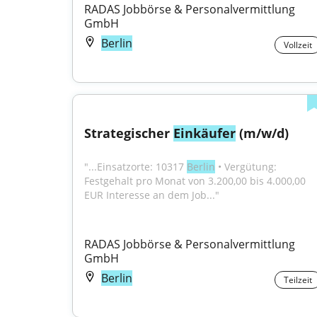
RADAS Jobbörse & Personalvermittlung 
GmbH
Berlin
Vollzeit
Strategischer 
Einkäufer
 (m/w/d)
"...Einsatzorte: 10317 
Berlin
 • Vergütung: 
Festgehalt pro Monat von 3.200,00 bis 4.000,00 
EUR Interesse an dem Job..."
RADAS Jobbörse & Personalvermittlung 
GmbH
Berlin
Teilzeit