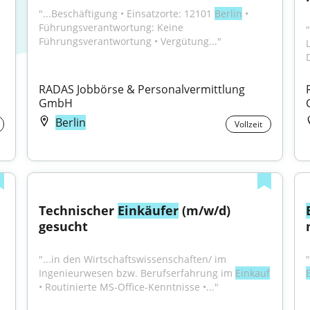
"...Beschäftigung • Einsatzorte: 12101 
Berlin
 • 
Führungsverantwortung: Keine 
Führungsverantwortung • Vergütung..."
RADAS Jobbörse & Personalvermittlung 
GmbH
Berlin
Vollzeit
Technischer 
Einkäufer
 (m/w/d) 
gesucht
"...in den Wirtschaftswissenschaften/ im 
"
Ingenieurwesen bzw. Berufserfahrung im 
Einkauf
• Routinierte MS-Office-Kenntnisse •..."