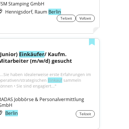
FSM Stamping GmbH
Hennigsdorf, Raum
Berlin
Teilzeit
Vollzeit
(Junior) 
Einkäufer
/ Kaufm. 
Mitarbeiter (m/w/d) gesucht
"...Sie haben idealerweise erste Erfahrungen im 
operativen/strategischen 
Einkauf
 sammeln 
können • Sie sind engagiert..."
RADAS Jobbörse & Personalvermittlung 
GmbH
Berlin
Teilzeit