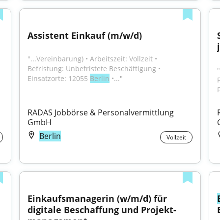
Assistent Einkauf (m/w/d)
"...Vereinbarung) • Arbeitszeit: Vollzeit • 
Befristung: Unbefristete Beschäftigung • 
Einsatzorte: 12055 
Berlin
 •..."
RADAS Jobbörse & Personalvermittlung 
GmbH
Berlin
Vollzeit
Einkaufs­managerin (w/m/d) für 
digitale Beschaffung und Projekt­