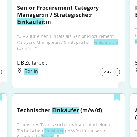
Senior Procurement Category 
Manager:in / Strategische:r 
Einkäufer
:in
"
"...AG für einen Einsatz als Senior Procurement 
Category Manager:in / Strategische:r 
Einkäufer:in
(w/m/d..."
DB Zeitarbeit
Berlin
Vollzeit
Technischer 
Einkäufer
 (m/w/d)
"...unseres Teams suchen wir ab sofort einen 
Technischen 
Einkäufer
 (m/w/d) für unseren 
"
Standort in 
Berlin
..."