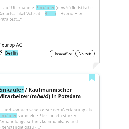
"...auf Übernahme. 
Einkäufer
 (m/w/d) floristische 
edarfsartikel Vollzeit – 
Berlin
 – Hybrid Hier 
ntfaltest..."
Fleurop AG
Berlin
Homeoffice
Vollzeit
Einkäufer
 / Kaufmännischer 
Mitarbeiter (m/w/d) in Potsdam
"...und konnten schon erste Berufserfahrung als 
Einkäufer
 sammeln • Sie sind ein starker 
Verhandlungspartner, kommunikativ und 
eigenständig dazu •..."