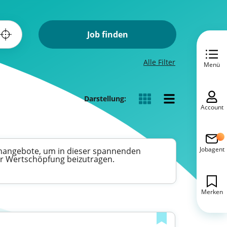
Job finden
Alle Filter
Menü
Darstellung:
Account
Jobagent
llenangebote, um in dieser spannenden
zur Wertschöpfung beizutragen.
Merken