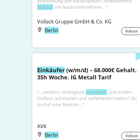
Bearbeitung von Bauprojekten, insbesondere 
Einkauf
 von Nachunternehmer..."
Vollack Gruppe GmbH & Co. KG
Berlin
Vollzeit
Einkäufer
 (w/m/d) – 68.000€ Gehalt. 
35h Woche. IG Metall Tarif
"...sondern strategisch 
einkaufen
 und echten 
Einfluss auf Kosten und Lieferketten haben? Du 
suchst eine Position..."
AVK
Berlin
Vollzeit