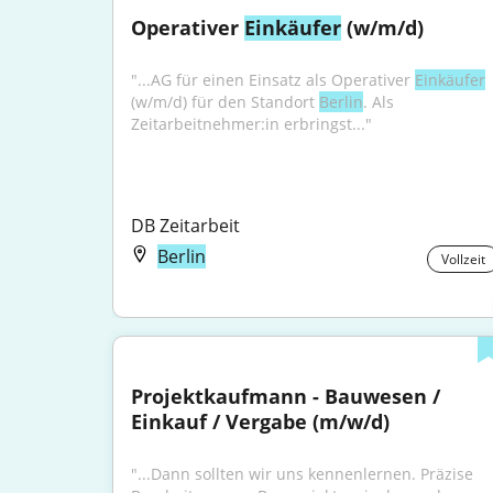
Operativer 
Einkäufer
 (w/m/d)
"...AG für einen Einsatz als Operativer 
Einkäufer
(w/m/d) für den Standort 
Berlin
. Als 
Zeitarbeitnehmer:in erbringst..."
DB Zeitarbeit
Berlin
Vollzeit
Projektkaufmann - Bauwesen / 
Einkauf / Vergabe (m/w/d)
"...Dann sollten wir uns kennenlernen. Präzise 