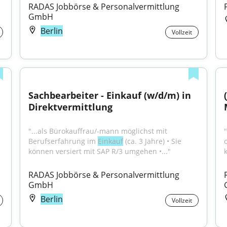
RADAS Jobbörse & Personalvermittlung 
GmbH
Berlin
Vollzeit
Sachbearbeiter - Einkauf (w/d/m) in 
Direktvermittlung
"...als Bürokauffrau/-mann möglichst mit 
Berufserfahrung im 
Einkauf
 (ca. 3 Jahre) • Sie 
können versiert mit SAP R/3 umgehen •..."
RADAS Jobbörse & Personalvermittlung 
GmbH
Berlin
Vollzeit