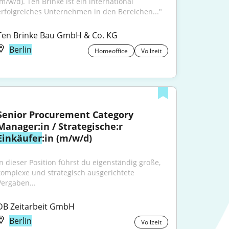
(m/w/d). Ten Brinke ist ein international 
erfolgreiches Unternehmen in den Bereichen..."
Ten Brinke Bau GmbH & Co. KG
Berlin
Homeoffice
Vollzeit
Senior Procurement Category 
Manager:in / Strategische:r 
Einkäufer
:in (m/w/d)
In dieser Position führst du eigenständig große, 
komplexe und strategisch ausgerichtete 
Vergaben...
DB Zeitarbeit GmbH
Berlin
Vollzeit