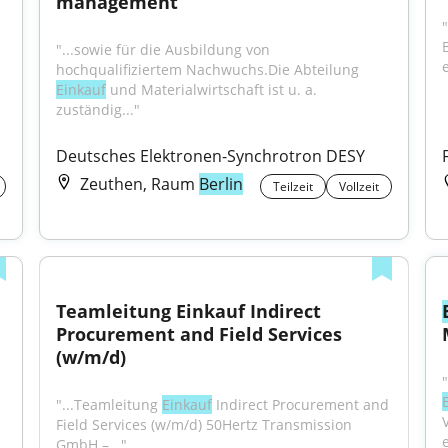
management
B
"...sowie für die Ausbildung von 
e
hochqualifiziertem Nachwuchs.Die Abteilung 
Einkauf
 und Materialwirtschaft ist u. a. 
zuständig..."
Deutsches Elektronen-Synchrotron DESY
Zeuthen, Raum
Berlin
Teilzeit
Vollzeit
Teamleitung Einkauf Indirect 
Procurement and Field Services 
(w/m/d)
"...Teamleitung 
Einkauf
 Indirect Procurement and 
Field Services (w/m/d) 50Hertz Transmission 
GmbH –..."