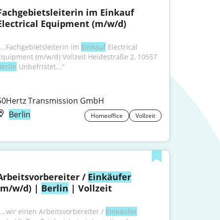
Fachgebietsleiterin im Einkauf 
Electrical Equipment (m/w/d)
...Fachgebietsleiterin im 
Einkauf
 Electrical 
Equipment (m/w/d) Vollzeit Heidestraße 2, 10557 
Berlin
 Unbefristet..."
50Hertz Transmission GmbH
Berlin
Homeoffice
Vollzeit
Arbeitsvorbereiter / 
Einkäufer
(m/w/d) | 
Berlin
 | Vollzeit
...wir einen Arbeitsvorbereiter / 
Einkäufer