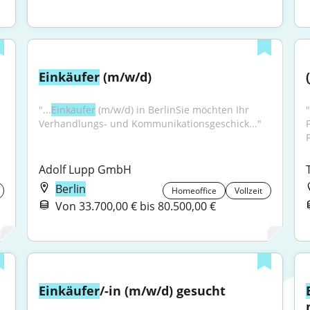
Einkäufer
 (m/w/d)
"...
Einkäufer
 (m/w/d) in BerlinSie möchten Ihr 
"
Verhandlungs- und Kommunikationsgeschick..."
Adolf Lupp GmbH
Berlin
Homeoffice
Vollzeit
Von 33.700,00 € bis 80.500,00 €
Einkäufer
/-in (m/w/d) gesucht