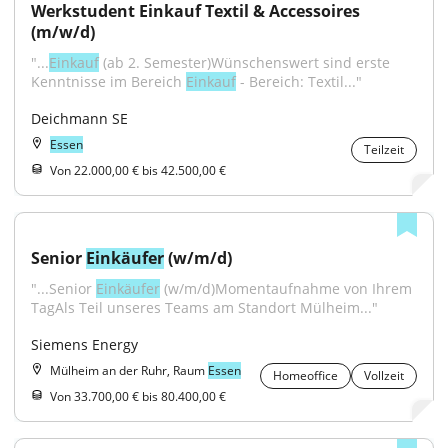
Werkstudent Einkauf Textil & Accessoires 
(m/w/d)
"...
Einkauf
 (ab 2. Semester)Wünschenswert sind erste 
Kenntnisse im Bereich 
Einkauf
 - Bereich: Textil..."
Deichmann SE
Essen
Teilzeit
Von 22.000,00 € bis 42.500,00 €
Senior 
Einkäufer
 (w/m/d)
"...Senior 
Einkäufer
 (w/m/d)Momentaufnahme von Ihrem 
TagAls Teil unseres Teams am Standort Mülheim..."
Siemens Energy
Mülheim an der Ruhr, Raum
Essen
Homeoffice
Vollzeit
Von 33.700,00 € bis 80.400,00 €