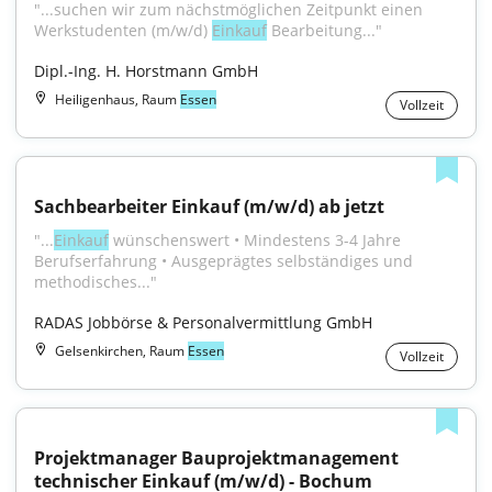
"...suchen wir zum nächstmöglichen Zeitpunkt einen 
Werkstudenten (m/w/d) 
Einkauf
 Bearbeitung..."
Dipl.-Ing. H. Horstmann GmbH
Heiligenhaus, Raum
Essen
Vollzeit
Sachbearbeiter Einkauf (m/w/d) ab jetzt
"...
Einkauf
 wünschenswert • Mindestens 3-4 Jahre 
Berufserfahrung • Ausgeprägtes selbständiges und 
methodisches..."
RADAS Jobbörse & Personalvermittlung GmbH
Gelsenkirchen, Raum
Essen
Vollzeit
Projektmanager Bauprojektmanagement 
technischer Einkauf (m/w/d) - Bochum