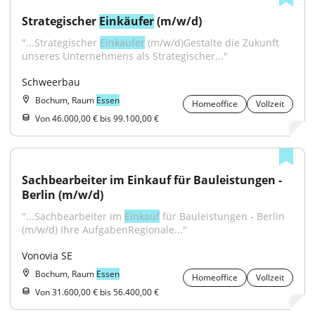
Strategischer 
Einkäufer
 (m/w/d)
"...Strategischer 
Einkäufer
 (m/w/d)Gestalte die Zukunft 
unseres Unternehmens als Strategischer..."
Schweerbau
Bochum, Raum
Essen
Homeoffice
Vollzeit
Von 46.000,00 € bis 99.100,00 €
Sachbearbeiter im Einkauf für Bauleistungen - 
Berlin (m/w/d)
"...Sachbearbeiter im 
Einkauf
 für Bauleistungen - Berlin 
(m/w/d) Ihre AufgabenRegionale..."
Vonovia SE
Bochum, Raum
Essen
Homeoffice
Vollzeit
Von 31.600,00 € bis 56.400,00 €