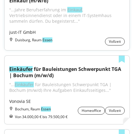
Einkauf (m/w/d)
"...Jahre Berufserfahrung im 
Einkauf
, 
Vertriebsinnendienst oder in einem IT-Systemhaus 
sammeln dürfen. Du begeisterst..."
just-IT GmbH
Duisburg, Raum
Essen
Vollzeit
Einkäufer
 für Bauleistungen Schwerpunkt TGA 
| Bochum (m/w/d)
"...
Einkäufer
 für Bauleistungen Schwerpunkt TGA | 
Bochum (m/w/d) Ihre Aufgaben Einkaufsseitiges..."
Vonovia SE
Bochum, Raum
Essen
Homeoffice
Vollzeit
Von 34.000,00 € bis 79.500,00 €