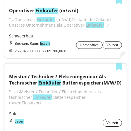
Operativer 
Einkäufer
 (m/w/d)
"...Operativer 
Einkäufer
 (m/w/d)Gestalte die Zukunft 
unseres Unternehmens als Operativer 
Einkäufer
..."
Schweerbau
Bochum, Raum
Essen
Homeoffice
Vollzeit
Von 34.900,00 € bis 65.200,00 €
Meister / Techniker / Elektroingenieur Als 
Technischer 
Einkäufer
 Batteriespeicher (M/W/D)
"...alsMeister / Techniker / Elektroingenieur als 
technischer 
Einkäufer
 Batteriespeicher 
m/w/dEinsatzort..."
Spie
Essen
Vollzeit