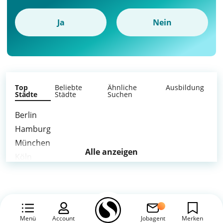
Ja
Nein
Top
Beliebte
Ähnliche
Ausbildung
Städte
Städte
Suchen
Berlin
Hamburg
München
Alle anzeigen
Köln
Frankfurt am Main
Stuttgart
Düsseldorf
Leipzig
Menü
Account
Jobagent
Merken