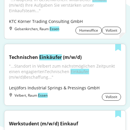
(m/w/d) Ihre Aufgaben Sie verstärken unser 
Einkaufsteam..."
KTC Körner Trading Consulting GmbH
Gelsenkirchen, Raum
Essen
Homeoffice
Vollzeit
Technischen 
Einkäufer
 (m/w/d)
"...Standort in Velbert zum nächstmöglichen Zeitpunkt 
einen engagiertenTechnischen 
Einkäufer
(m⁠/⁠w⁠/⁠d)Beschaffung..."
Lesjöfors Industrial Springs & Pressings GmbH
Velbert, Raum
Essen
Vollzeit
Werkstudent (m/w/d) Einkauf