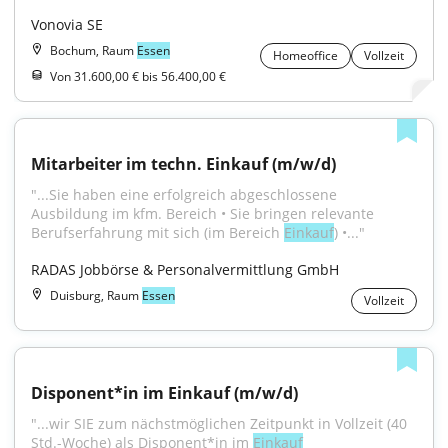
Vonovia SE
Bochum, Raum
Essen
Homeoffice
Vollzeit
Von 31.600,00 € bis 56.400,00 €
Mitarbeiter im techn. Einkauf (m/w/d)
"...Sie haben eine erfolgreich abgeschlossene 
Ausbildung im kfm. Bereich • Sie bringen relevante 
Berufserfahrung mit sich (im Bereich 
Einkauf
) •..."
RADAS Jobbörse & Personalvermittlung GmbH
Duisburg, Raum
Essen
Vollzeit
Disponent*in im Einkauf (m/w/d)
"...wir SIE zum nächstmöglichen Zeitpunkt in Vollzeit (40 
Std.-Woche) als Disponent*in im 
Einkauf