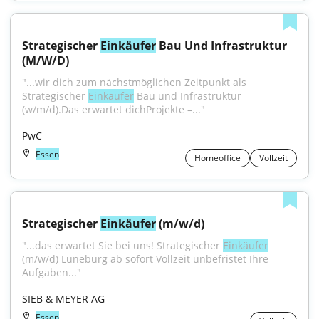
Strategischer 
Einkäufer
 Bau Und Infrastruktur 
(M/W/D)
"...wir dich zum nächstmöglichen Zeitpunkt als 
Strategischer 
Einkäufer
 Bau und Infrastruktur 
(w/m/d).Das erwartet dichProjekte –..."
PwC
Essen
Homeoffice
Vollzeit
Strategischer 
Einkäufer
 (m/w/d)
"...das erwartet Sie bei uns! Strategischer 
Einkäufer
(m/w/d) Lüneburg ab sofort Vollzeit unbefristet Ihre 
Aufgaben..."
SIEB & MEYER AG
Essen