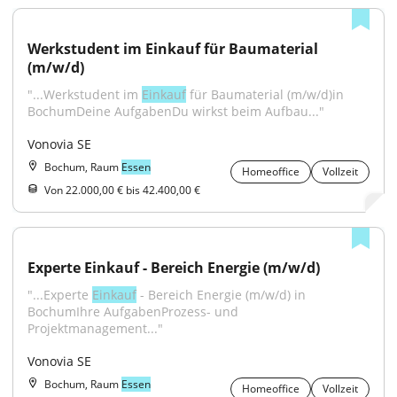
Werkstudent im Einkauf für Baumaterial 
(m/w/d)
"...Werkstudent im 
Einkauf
 für Baumaterial (m/w/d)in 
BochumDeine AufgabenDu wirkst beim Aufbau..."
Vonovia SE
Bochum, Raum
Essen
Homeoffice
Vollzeit
Von 22.000,00 € bis 42.400,00 €
Experte Einkauf - Bereich Energie (m/w/d)
"...​Experte 
Einkauf
 - Bereich Energie (m/w/d) in 
BochumIhre AufgabenProzess- und 
Projektmanagement..."
Vonovia SE
Bochum, Raum
Essen
Homeoffice
Vollzeit