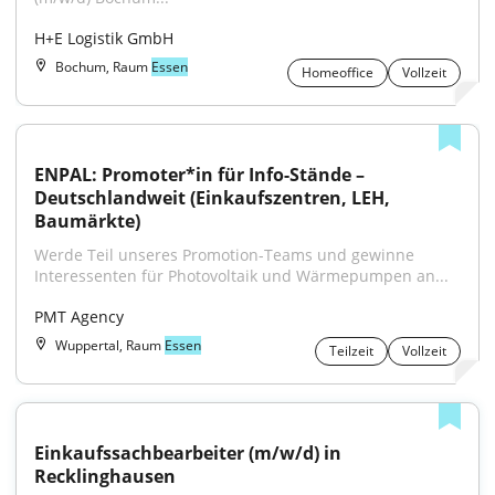
H+E Logistik GmbH
Bochum, Raum
Essen
Homeoffice
Vollzeit
ENPAL: Promoter*in für Info-Stände – 
Deutschlandweit (Einkaufszentren, LEH, 
Baumärkte)
Werde Teil unseres Promotion-Teams und gewinne 
Interessenten für Photovoltaik und Wärmepumpen an...
PMT Agency
Wuppertal, Raum
Essen
Teilzeit
Vollzeit
Einkaufssachbearbeiter (m/w/d) in 
Recklinghausen