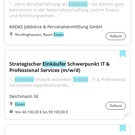
"...Jahre Berufserfahrung als 
Einkäufer
 • Sie können gute 
Kenntnisse in der Materialbeschaffung und im Finanz- 
und Rechnungswesen..."
RADAS Jobbörse & Personalvermittlung GmbH
Recklinghausen, Raum
Essen
Vollzeit
Strategischer 
Einkäufer
 Schwerpunkt IT & 
Professional Services (m/w/d)
"...
Einkäufer
 (m/w/d) Indirekter 
Einkauf
 - IT & Professional 
ServicesAls eigenfinanziertes..."
Deichmann SE
Essen
Vollzeit
Von 46.100,00 € bis 99.100,00 €