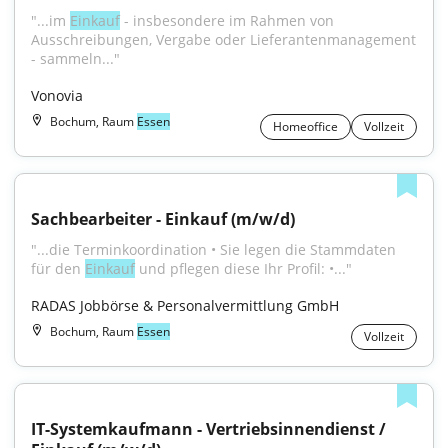
"...im 
Einkauf
 - insbesondere im Rahmen von 
Ausschreibungen, Vergabe oder Lieferantenmanagement 
- sammeln..."
Vonovia
Bochum, Raum
Essen
Homeoffice
Vollzeit
Sachbearbeiter - Einkauf (m/w/d)
"...die Terminkoordination • Sie legen die Stammdaten 
für den 
Einkauf
 und pflegen diese Ihr Profil: •..."
RADAS Jobbörse & Personalvermittlung GmbH
Bochum, Raum
Essen
Vollzeit
IT-Systemkaufmann - Vertriebsinnendienst / 