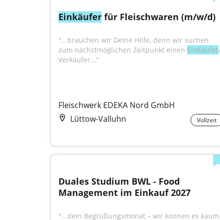
Einkäufer
 für Fleischwaren (m/w/d)
"...brauchen wir Deine Hilfe, denn wir suchen 
zum nächstmöglichen Zeitpunkt einen 
Einkäufer
/
Verkäufer..."
Fleischwerk EDEKA Nord GmbH
Lüttow-Valluhn
Vollzeit
Duales Studium BWL - Food 
Management im Einkauf 2027
"...dein Begrüßungsmonat – wir können es kaum 