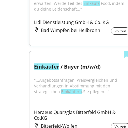
erwarten! Werde Teil des 
Einkaufs
 Food, indem 
du deine Leidenschaft..."
Lidl Dienstleistung GmbH & Co. KG
Bad Wimpfen bei Heilbronn
Vollzeit
Einkäufer
 / Buyer (m/w/d)
"...Angebotsanfragen, Preisvergleichen und 
Verhandlungen in Abstimmung mit den 
strategischen 
Einkäufern
.Sie pflegen..."
Heraeus Quarzglas Bitterfeld GmbH & 
Co.KG
Bitterfeld-Wolfen
Vollzeit