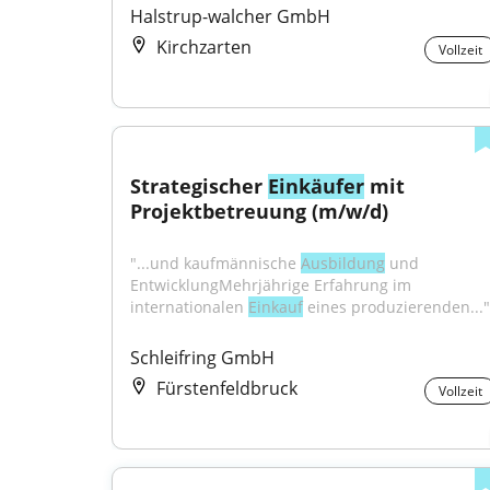
Halstrup-walcher GmbH
Kirchzarten
Vollzeit
Strategischer 
Einkäufer
 mit 
Projektbetreuung (m/w/d)
"...und kaufmännische 
Ausbildung
 und 
EntwicklungMehrjährige Erfahrung im 
internationalen 
Einkauf
 eines produzierenden..."
Schleifring GmbH
Fürstenfeldbruck
Vollzeit