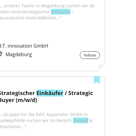
"...unseres Teams in Magdeburg suchen wir ab 
sofort einenStrategischer 
Einkäufer
 – 
Bauindustrie (m/w/d)Welche..."
B.T. innovation GmbH
Magdeburg
Vollzeit
Strategischer 
Einkäufer
 / Strategic 
Buyer (m/w/d)
"...Gruppe.Für die KWC Aquarotter GmbH in 
Ludwigsfelde suchen wir im Bereich 
Einkauf
 & 
isposition..."