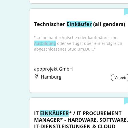
Technischer 
Einkäufer
 (all genders)
"...eine bautechnische oder kaufmännische 
Ausbildung
 oder verfügst über ein erfolgreich 
abgeschlossenes Studium.Du..."
apoprojekt GmbH
Hamburg
Vollzeit
IT 
EINKÄUFER
* / IT PROCUREMENT 
MANAGER* - HARDWARE, SOFTWARE, 
IT-DIENSTLEISTUNGEN & CLOUD 