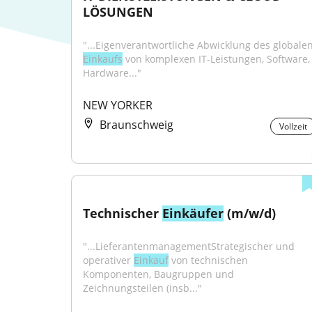
LÖSUNGEN
Einkaufs
 von komplexen IT-Leistungen, Software, 
Hardware..."
NEW YORKER
Braunschweig
Vollzeit
Technischer 
Einkäufer
 (m/w/d)
"...LieferantenmanagementStrategischer und 
operativer 
Einkauf
 von technischen 
Komponenten, Baugruppen und 
Zeichnungsteilen (insb..."