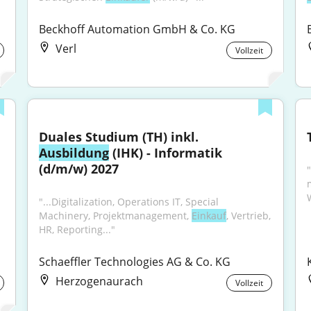
Beckhoff Automation GmbH & Co. KG
Verl
Vollzeit
Duales Studium (TH) inkl. 
Ausbildung
 (IHK) - Informatik 
(d/m/w) 2027
"
"...Digitalization, Operations IT, Special 
Machinery, Projektmanagement, 
Einkauf
, Vertrieb, 
HR, Reporting..."
Schaeffler Technologies AG & Co. KG
Herzogenaurach
Vollzeit