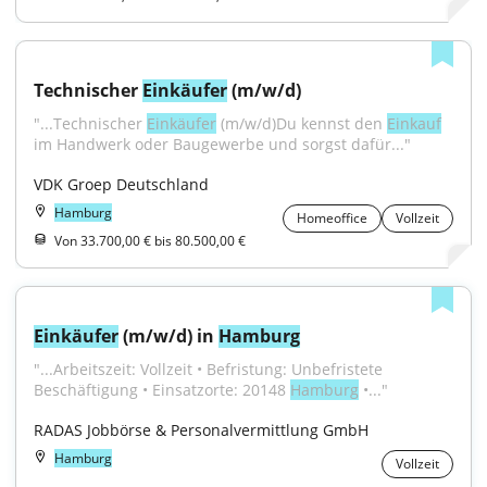
Technischer 
Einkäufer
 (m/w/d)
"...Technischer 
Einkäufer
 (m/w/d)Du kennst den 
Einkauf
im Handwerk oder Baugewerbe und sorgst dafür..."
VDK Groep Deutschland
Hamburg
Homeoffice
Vollzeit
Von 33.700,00 € bis 80.500,00 €
Einkäufer
 (m/w/d) in 
Hamburg
"...Arbeitszeit: Vollzeit • Befristung: Unbefristete 
Beschäftigung • Einsatzorte: 20148 
Hamburg
 •..."
RADAS Jobbörse & Personalvermittlung GmbH
Hamburg
Vollzeit