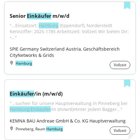
Senior 
Einkäufer
 m/w/d
"...Einsatzort: 
Hamburg
 (Eppendorf), Norderstedt 
Kennziffer: 2025-1785 Arbeitszeit: Vollzeit Wir bieten Dir: 
•..."
SPIE Germany Switzerland Austria, Geschäftsbereich 
CityNetworks & Grids
Hamburg
Vollzeit
Einkäufer
/in (m/w/d)
"...suchen für unsere Hauptverwaltung in Pinneberg bei 
Hamburg:Einkäufer
/in (m/w/d)Hinter jedem Bagger..."
KEMNA BAU Andreae GmbH & Co. KG Hauptverwaltung
Pinneberg, Raum
Hamburg
Vollzeit