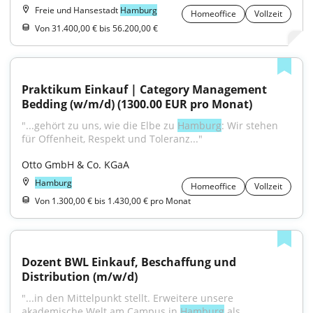
Freie und Hansestadt
Hamburg
Homeoffice
Vollzeit
Von 31.400,00 € bis 56.200,00 €
Praktikum Einkauf | Category Management 
Bedding (w/m/d) (1300.00 EUR pro Monat)
"...gehört zu uns, wie die Elbe zu 
Hamburg
: Wir stehen 
für Offenheit, Respekt und Toleranz..."
Otto GmbH & Co. KGaA
Hamburg
Homeoffice
Vollzeit
Von 1.300,00 € bis 1.430,00 € pro Monat
Dozent BWL Einkauf, Beschaffung und 
Distribution (m/w/d)
"...in den Mittelpunkt stellt. Erweitere unsere 
akademische Welt am Campus in 
Hamburg
 als 