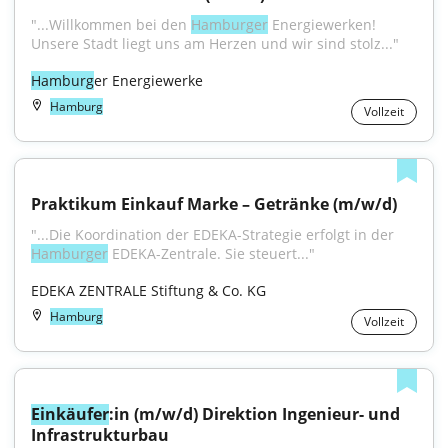
"...Willkommen bei den 
Hamburger
 Energiewerken! 
Unsere Stadt liegt uns am Herzen und wir sind stolz..."
Hamburg
er Energiewerke
Hamburg
Vollzeit
Praktikum Einkauf Marke – Getränke (m/w/d)
"...Die Koordination der EDEKA-Strategie erfolgt in der 
Hamburger
 EDEKA-Zentrale. Sie steuert..."
EDEKA ZENTRALE Stiftung & Co. KG
Hamburg
Vollzeit
Einkäufer
:in (m/w/d) Direktion Ingenieur- und 
Infrastrukturbau