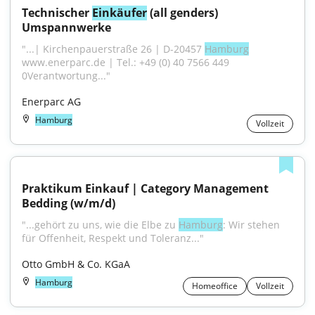
Technischer 
Einkäufer
 (all genders) 
Umspannwerke
"...| Kirchenpauerstraße 26 | D-20457 
Hamburg
www.enerparc.de | Tel.: +49 (0) 40 7566 449 
0Verantwortung..."
Enerparc AG
Hamburg
Vollzeit
Praktikum Einkauf | Category Management 
Bedding (w/m/d)
"...gehört zu uns, wie die Elbe zu 
Hamburg
: Wir stehen 
für Offenheit, Respekt und Toleranz..."
Otto GmbH & Co. KGaA
Hamburg
Homeoffice
Vollzeit