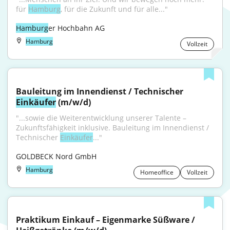
für 
Hamburg
, für die Zukunft und für alle..."
Hamburg
er Hochbahn AG
Hamburg
Vollzeit
Bauleitung im Innendienst / Technischer 
Einkäufer
 (m/w/d)
"...sowie die Weiterentwicklung unserer Talente – 
Zukunftsfähigkeit inklusive. Bauleitung im Innendienst / 
Technischer 
Einkäufer
..."
GOLDBECK Nord GmbH
Hamburg
Homeoffice
Vollzeit
Praktikum Einkauf – Eigenmarke Süßware / 