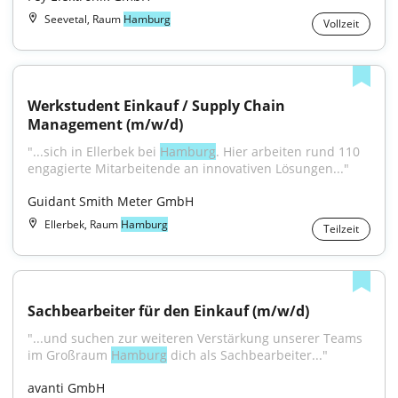
Seevetal, Raum
Hamburg
Vollzeit
Werkstudent Einkauf / Supply Chain 
Management (m/w/d)
"...sich in Ellerbek bei 
Hamburg
. Hier arbeiten rund 110 
engagierte Mitarbeitende an innovativen Lösungen..."
Guidant Smith Meter GmbH
Ellerbek, Raum
Hamburg
Teilzeit
Sachbearbeiter für den Einkauf (m/w/d)
"...und suchen zur weiteren Verstärkung unserer Teams 
im Großraum 
Hamburg
 dich als Sachbearbeiter..."
avanti GmbH