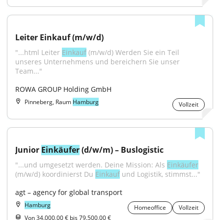
Leiter Einkauf (m/w/d)
"...html Leiter 
Einkauf
 (m/w/d) Werden Sie ein Teil 
unseres Unternehmens und bereichern Sie unser 
Team..."
ROWA GROUP Holding GmbH
Pinneberg, Raum
Hamburg
Vollzeit
Junior 
Einkäufer
 (d/w/m) – Buslogistic
"...und umgesetzt werden. Deine Mission: Als 
Einkäufer
(m/w/d) koordinierst Du 
Einkauf
 und Logistik, stimmst..."
agt – agency for global transport
Hamburg
Homeoffice
Vollzeit
Von 34.000,00 € bis 79.500,00 €