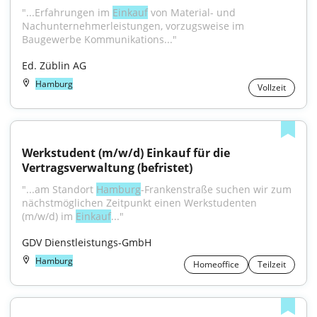
"...Erfahrungen im 
Einkauf
 von Material- und 
Nachunternehmerleistungen, vorzugsweise im 
Baugewerbe Kommunikations..."
Ed. Züblin AG
Hamburg
Vollzeit
Werkstudent (m/w/d) Einkauf für die 
Vertragsverwaltung (befristet)
"...am Standort 
Hamburg
-Frankenstraße suchen wir zum 
nächstmöglichen Zeitpunkt einen Werkstudenten 
(m/w/d) im 
Einkauf
..."
GDV Dienstleistungs-GmbH
Hamburg
Homeoffice
Teilzeit