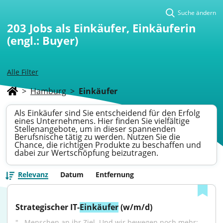
Suche ändern
203
Jobs als Einkäufer, Einkäuferin
(engl.: Buyer)
Alle Filter
>
Hamburg
>
Einkäufer
Als Einkäufer sind Sie entscheidend für den Erfolg
eines Unternehmens. Hier finden Sie vielfältige
Stellenangebote, um in dieser spannenden
Berufsnische tätig zu werden. Nutzen Sie die
Chance, die richtigen Produkte zu beschaffen und
dabei zur Wertschöpfung beizutragen.
Relevanz
Datum
Entfernung
Strategischer IT-
Einkäufer
 (w/m/d)
"...Menschen an ihr Ziel. Und wir bewegen noch mehr: 