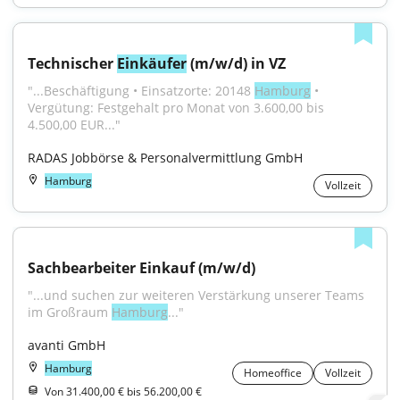
Technischer 
Einkäufer
 (m/w/d) in VZ
"...Beschäftigung • Einsatzorte: 20148 
Hamburg
 • 
Vergütung: Festgehalt pro Monat von 3.600,00 bis 
4.500,00 EUR..."
RADAS Jobbörse & Personalvermittlung GmbH
Hamburg
Vollzeit
Sachbearbeiter Einkauf (m/w/d)
"...und suchen zur weiteren Verstärkung unserer Teams 
im Großraum 
Hamburg
..."
avanti GmbH
Hamburg
Homeoffice
Vollzeit
Von 31.400,00 € bis 56.200,00 €