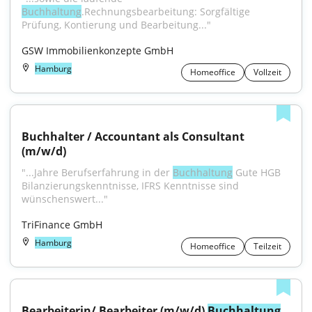
Buchhaltung
.Rechnungsbearbeitung: Sorgfältige 
Prüfung, Kontierung und Bearbeitung..."
GSW Immobilienkonzepte GmbH
Hamburg
Homeoffice
Vollzeit
Buchhalter / Accountant als Consultant 
(m/w/d)
"...Jahre Berufserfahrung in der 
Buchhaltung
 Gute HGB 
Bilanzierungskenntnisse, IFRS Kenntnisse sind 
wünschenswert..."
TriFinance GmbH
Hamburg
Homeoffice
Teilzeit
Bearbeiterin/ Bearbeiter (m/w/d) 
Buchhaltung