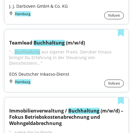
J. J. Darboven GmbH & Co. KG
Hamburg
Vollzeit
Teamlead 
Buchhaltung
 (m/w/d)
"...
Buchhaltung
 aus eigener Praxis. Darüber hinaus 
bringst Du Erfahrung in der Steuerung von 
Dienstleistern..."
EOS Deutscher Inkasso-Dienst
Hamburg
Vollzeit
Immobilienverwaltung / 
Buchhaltung
 (m/w/d) – 
Fokus Betriebskostenabrechnung und 
Wohngeldabrechnung
"...sowie die laufende 