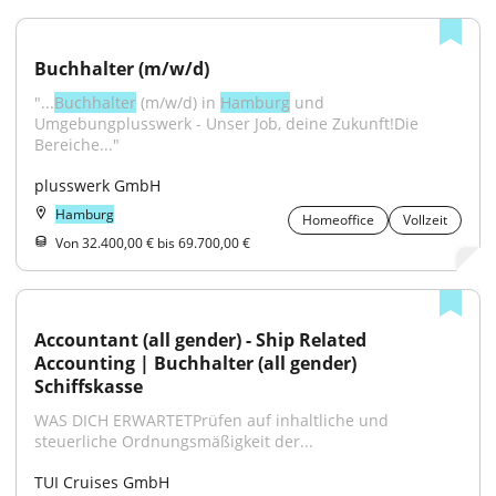
Buchhalter (m/w/d)
"...
Buchhalter
 (m/w/d) in 
Hamburg
 und 
Umgebungplusswerk - Unser Job, deine Zukunft!Die 
Bereiche..."
plusswerk GmbH
Hamburg
Homeoffice
Vollzeit
Von 32.400,00 € bis 69.700,00 €
Accountant (all gender) - Ship Related 
Accounting | Buchhalter (all gender) 
Schiffskasse
WAS DICH ERWARTETPrüfen auf inhaltliche und 
steuerliche Ordnungsmäßigkeit der...
TUI Cruises GmbH