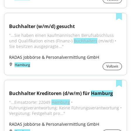
Buchhalter (w/m/d) gesucht
"...Sie haben einen kaufmännischen Berufsabschluss 
und Qualifikation eines (Finanz-) 
Buchhalters
 (m/w/d) • 
Sie besitzen ausgeprägte..."
RADAS Jobbörse & Personalvermittlung GmbH
Hamburg
Vollzeit
Buchhalter Kreditoren (d/w/m) für 
Hamburg
"...Einsatzorte: 22049 
Hamburg
 • 
Führungsverantwortung: Keine Führungsverantwortung • 
Vergütung: Festgehalt pro..."
RADAS Jobbörse & Personalvermittlung GmbH