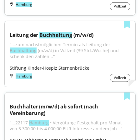
Hamburg
Vollzeit
Leitung der 
Buchhaltung
 (m/w/d)
"...zum nächstmöglichen Termin als Leitung der 
Buchhaltung
 (m/w/d) in Vollzeit (39 Std./Woche) und 
schenk den Zahlen..."
Stiftung Kinder-Hospiz Sternenbrücke
Hamburg
Vollzeit
Buchhalter (m/w/d) ab sofort (nach 
Vereinbarung)
"...22117 
Hamburg
 • Vergütung: Festgehalt pro Monat 
von 3.300,00 bis 4.000,00 EUR Interesse an dem Job..."