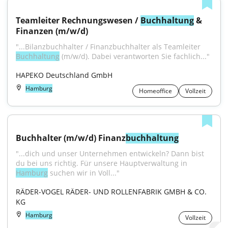
Teamleiter Rechnungswesen / 
Buchhaltung
 & 
Finanzen (m/w/d)
"...Bilanzbuchhalter / Finanzbuchhalter als Teamleiter 
Buchhaltung
 (m/w/d). Dabei verantworten Sie fachlich..."
HAPEKO Deutschland GmbH
Hamburg
Homeoffice
Vollzeit
Buchhalter (m/w/d) Finanz
buchhaltung
"...dich und unser Unternehmen entwickeln? Dann bist 
du bei uns richtig. Für unsere Hauptverwaltung in 
Hamburg
 suchen wir in Voll..."
RÄDER-VOGEL RÄDER- UND ROLLENFABRIK GMBH & CO. 
KG
Hamburg
Vollzeit