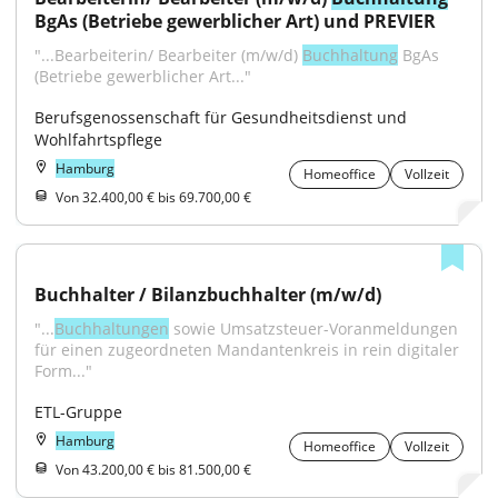
BgAs (Betriebe gewerblicher Art) und PREVIER
"...Bearbeiterin/ Bearbeiter (m/w/d) 
Buchhaltung
 BgAs 
(Betriebe gewerblicher Art..."
Berufsgenossenschaft für Gesundheitsdienst und 
Wohlfahrtspflege
Hamburg
Homeoffice
Vollzeit
Von 32.400,00 € bis 69.700,00 €
Buchhalter / Bilanzbuchhalter (m/w/d)
"...
Buchhaltungen
 sowie Umsatzsteuer-Voranmeldungen 
für einen zugeordneten Mandantenkreis in rein digitaler 
Form..."
ETL-Gruppe
Hamburg
Homeoffice
Vollzeit
Von 43.200,00 € bis 81.500,00 €