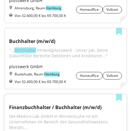
plusswerk GmbH
Ahrensburg, Raum
Hamburg
Homeoffice
Vollzeit
Von 32.400,00 € bis 69.700,00 €
Buchhalter (m/w/d)
"...
Buchhalter
 (m/w/d)plusswerk - Unser Job, deine 
Zukunft!Die Bereiche Debitoren und Kreditoren..."
plusswerk GmbH
Buxtehude, Raum
Hamburg
Homeoffice
Vollzeit
Von 32.400,00 € bis 69.700,00 €
Finanzbuchhalter / Buchhalter (m/w/d)
Die Medico-Lab GmbH in Winsen/Luhe ist ein 
Unternehmen im Bereich des Gesundheitswesens. 
Monats...