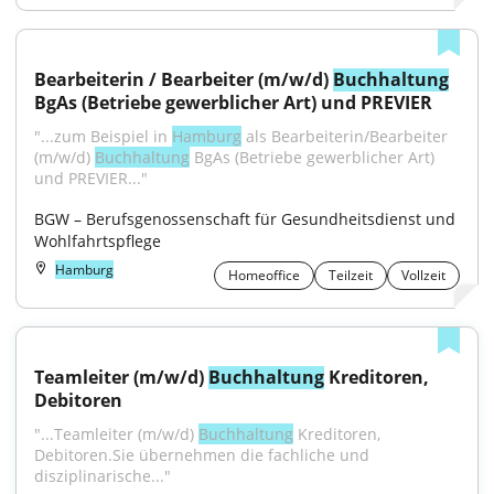
Bearbeiterin / Bearbeiter (m/w/d) 
Buchhaltung
BgAs (Betriebe gewerblicher Art) und PREVIER
"...zum Beispiel in 
Hamburg
 als Bearbeiterin/Bearbeiter 
(m/w/d) 
Buchhaltung
 BgAs (Betriebe gewerblicher Art) 
und PREVIER..."
BGW – Berufsgenossenschaft für Gesundheitsdienst und 
Wohlfahrtspflege
Hamburg
Homeoffice
Teilzeit
Vollzeit
Teamleiter (m/w/d) 
Buchhaltung
 Kreditoren, 
Debitoren
"...Teamleiter (m/w/d) 
Buchhaltung
 Kreditoren, 
Debitoren.Sie übernehmen die fachliche und 
disziplinarische..."