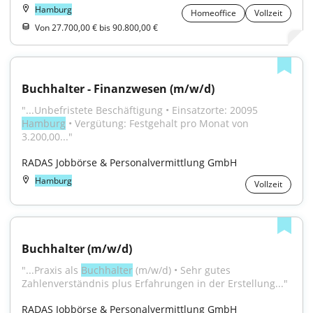
Hamburg
Homeoffice
Vollzeit
Von 27.700,00 € bis 90.800,00 €
Buchhalter - Finanzwesen (m/w/d)
"...Unbefristete Beschäftigung • Einsatzorte: 20095 
Hamburg
 • Vergütung: Festgehalt pro Monat von 
3.200,00..."
RADAS Jobbörse & Personalvermittlung GmbH
Hamburg
Vollzeit
Buchhalter (m/w/d)
"...Praxis als 
Buchhalter
 (m/w/d) • Sehr gutes 
Zahlenverständnis plus Erfahrungen in der Erstellung..."
RADAS Jobbörse & Personalvermittlung GmbH