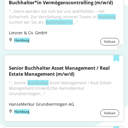
Buchhalter*in Vermögenscontrolling (m/w/d)
"...Dann werden Sie sich bei uns wohlfühlen – mit 
Sicherheit. Zur Verstärkung unseres Teams in 
Hamburg
suchen wir Sie als: 
Buchhalter*in
..."
Liesner & Co. GmbH
Hamburg
Vollzeit
Senior Buchhalter Asset Management / Real 
Estate Management (m/w/d)
"...Senior 
Buchhalter
 Asset Management / Real Estate 
Management (m/w/d) Die HanseMerkur 
Grundvermögen..."
HanseMerkur Grundvermögen AG
Hamburg
Vollzeit