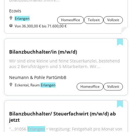
Ecovis
Erlangen
Homeoffice
Teilzeit
Vollzeit
Von 36.300,00 € bis 71.600,00 €
Bilanzbuchhalter/in (m/w/d)
Wir sind eine kleine und feine Steuerkanzlei, bestehend 
aus 2 Berufsträgern und 5 Mitarbeitern. Wir...
Neumann & Pohle PartGmbB
Eckental, Raum
Erlangen
Homeoffice
Vollzeit
Bilanzbuchhalter/ Steuerfachwirt (m/w/d) ab 
jetzt
"...91056 
Erlangen
 • Vergütung: Festgehalt pro Monat von 