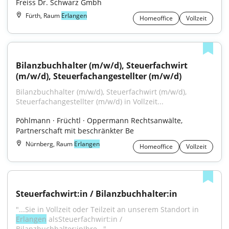
Freiss Dr. Schwarz Gmbh
Fürth, Raum
Erlangen
Homeoffice
Vollzeit
Bilanzbuchhalter (m/w/d), Steuerfachwirt 
(m/w/d), Steuerfachangestellter (m/w/d)
Bilanzbuchhalter (m/w/d), Steuerfachwirt (m/w/d), 
Steuerfachangestellter (m/w/d) in Vollzeit...
Pöhlmann · Früchtl · Oppermann Rechtsanwälte, 
Partnerschaft mit beschränkter Be
Nürnberg, Raum
Erlangen
Homeoffice
Vollzeit
Steuerfachwirt:in / Bilanzbuchhalter:in
"...Sie in Vollzeit oder Teilzeit an unserem Standort in 
Erlangen
 alsSteuerfachwirt:in / 
Bilanzbuchhalter:inIhre..."