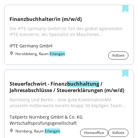
Finanzbuchhalter/in (m/w/d)
Die IPTE Germany GmbH ist Teil des global agierenden 
IPTE-Konzerns. Als Spezialist im Maschinen...
IPTE Germany GmbH
Heroldsberg, Raum
Erlangen
Vollzeit
Steuerfachwirt - Finanz
buchhaltung
 / 
Jahresabschlüsse / Steuererklärungen (m/w/d)
Nürnberg und Berlin – eine gute KombinationMit 
unserem mittlerweile bereits knapp 30-köpfigen Team...
TaXperts Nürnberg GmbH & Co. KG 
Wirtschaftsprüfungsgesellschaft
Nürnberg, Raum
Erlangen
Homeoffice
Vollzeit