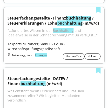
Steuerfachangestellte - Finanz
buchhaltung
 / 
Steuererklärungen / Lohn
buchhaltung
 (m/w/d)
"...fundiertes Wissen in der 
Buchhaltung
 und 
idealerweise in der Lohnabrechnung mit Du verfügst..."
TaXperts Nürnberg GmbH & Co. KG 
Wirtschaftsprüfungsgesellschaft
Nürnberg, Raum
Erlangen
Homeoffice
Vollzeit
Steuerfachangestellte - DATEV / 
Finanz
buchhaltung
 (m/w/d)
Was entsteht, wenn Leidenschaft und Präzision 
zusammentreffen? Wir begleiten Mandanten 
verbindlich,...