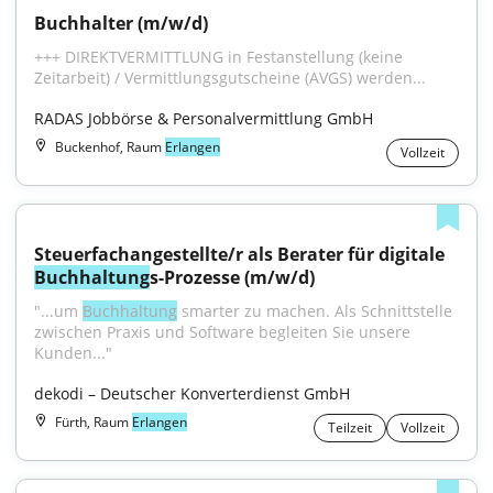
Buchhalter (m/w/d)
+++ DIREKTVERMITTLUNG in Festanstellung (keine 
Zeitarbeit) / Vermittlungsgutscheine (AVGS) werden...
RADAS Jobbörse & Personalvermittlung GmbH
Buckenhof, Raum
Erlangen
Vollzeit
Steuerfachangestellte/r als Berater für digitale 
Buchhaltung
s-Prozesse (m/w/d)
"...um 
Buchhaltung
 smarter zu machen. Als Schnittstelle 
zwischen Praxis und Software begleiten Sie unsere 
Kunden..."
dekodi – Deutscher Konverterdienst GmbH
Fürth, Raum
Erlangen
Teilzeit
Vollzeit