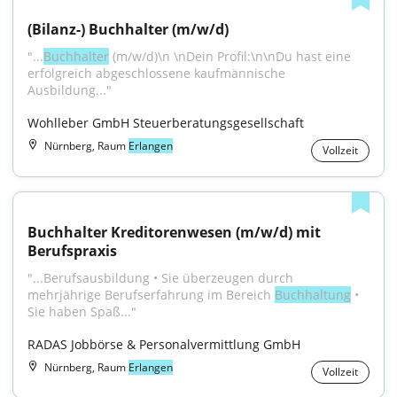
(Bilanz-) Buchhalter (m/w/d)
"...
Buchhalter
 (m/w/d)\n \nDein Profil:\n\nDu hast eine 
erfolgreich abgeschlossene kaufmännische 
Ausbildung..."
Wohlleber GmbH Steuerberatungsgesellschaft
Nürnberg, Raum
Erlangen
Vollzeit
Buchhalter Kreditorenwesen (m/w/d) mit 
Berufspraxis
"...Berufsausbildung • Sie überzeugen durch 
mehrjährige Berufserfahrung im Bereich 
Buchhaltung
 • 
Sie haben Spaß..."
RADAS Jobbörse & Personalvermittlung GmbH
Nürnberg, Raum
Erlangen
Vollzeit