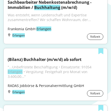
Sachbearbeiter Nebenkostenabrechnung - 
Immobilien / 
Buchhaltung
 (m/w/d)
Was entsteht, wenn Leidenschaft und Expertise 
zusammentreffen? Wir schaffen Wohnraum, der...
Frankonia GmbH 
Erlangen
Erlangen
Vollzeit
(Bilanz) Buchhalter (m/w/d) ab sofort
"...Unbefristete Beschäftigung • Einsatzorte: 91054 
Erlangen
 • Vergütung: Festgehalt pro Monat von 
3.600,00..."
RADAS Jobbörse & Personalvermittlung GmbH
Erlangen
Vollzeit