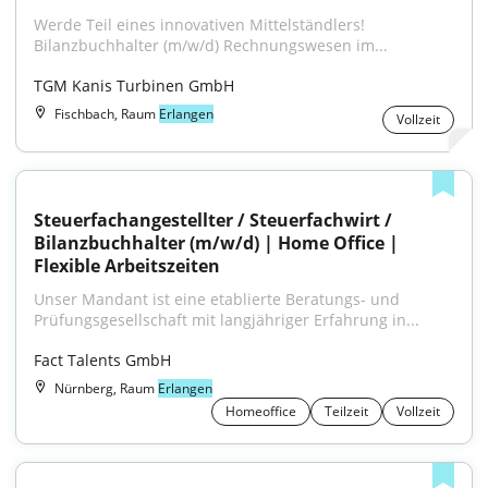
Werde Teil eines innovativen Mittelständlers! 
Bilanzbuchhalter (m/w/d) Rechnungswesen im...
TGM Kanis Turbinen GmbH
Fischbach, Raum
Erlangen
Vollzeit
Steuerfachangestellter / Steuerfachwirt / 
Bilanzbuchhalter (m/w/d) | Home Office | 
Flexible Arbeitszeiten
Unser Mandant ist eine etablierte Beratungs- und 
Prüfungsgesellschaft mit langjähriger Erfahrung in...
Fact Talents GmbH
Nürnberg, Raum
Erlangen
Homeoffice
Teilzeit
Vollzeit