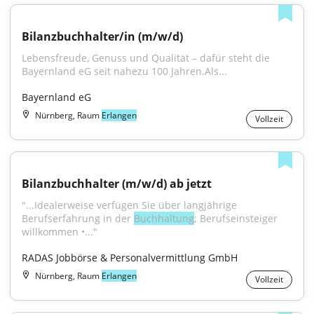
Bilanzbuchhalter/in (m/w/d)
Lebensfreude, Genuss und Qualität – dafür steht die 
Bayernland eG seit nahezu 100 Jahren.Als...
Bayernland eG
Nürnberg, Raum
Erlangen
Vollzeit
Bilanzbuchhalter (m/w/d) ab jetzt
"...Idealerweise verfügen Sie über langjährige 
Berufserfahrung in der 
Buchhaltung
; Berufseinsteiger 
willkommen •..."
RADAS Jobbörse & Personalvermittlung GmbH
Nürnberg, Raum
Erlangen
Vollzeit