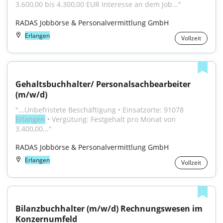
3.600,00 bis 4.300,00 EUR Interesse an dem Job..."
RADAS Jobbörse & Personalvermittlung GmbH
Erlangen
Vollzeit
Gehaltsbuchhalter/ Personalsachbearbeiter 
(m/w/d)
"...Unbefristete Beschäftigung • Einsatzorte: 91078 
Erlangen
 • Vergütung: Festgehalt pro Monat von 
3.400,00..."
RADAS Jobbörse & Personalvermittlung GmbH
Erlangen
Vollzeit
Bilanzbuchhalter (m/w/d) Rechnungswesen im 
Konzernumfeld