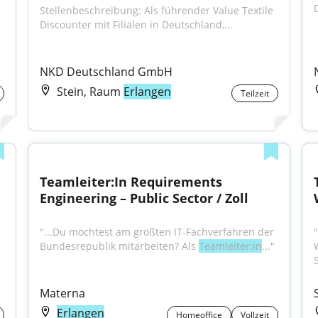
Stellenbeschreibung: Als führender Value Textile 
Discounter mit Filialen in Deutschland,...
NKD Deutschland GmbH
Stein, Raum
Erlangen
Teilzeit
Teamleiter:In Requirements 
Engineering – Public Sector / Zoll
"...Du möchtest am größten IT-Fachverfahren der 
"
Bundesrepublik mitarbeiten? Als 
Teamleiter:in
..."
Materna
Erlangen
Homeoffice
Vollzeit