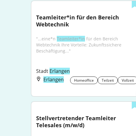
Teamleiter*in für den Bereich 
Webtechnik
"...eine*n 
Teamleiter*in
 für den Bereich 
Webtechnik Ihre Vorteile: Zukunftssichere 
Beschäftigung..."
Stadt 
Erlangen
Erlangen
Homeoffice
Teilzeit
Vollzeit
Stellvertretender Teamleiter 
Telesales (m/w/d)