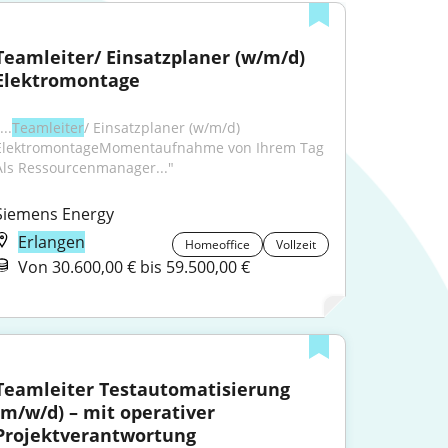
Teamleiter/ Einsatzplaner (w/m/d) 
Elektromontage
...
Teamleiter
/ Einsatzplaner (w/m/d) 
ElektromontageMomentaufnahme von Ihrem Tag 
Als Ressourcenmanager..."
Siemens Energy
Erlangen
Homeoffice
Vollzeit
Von 30.600,00 € bis 59.500,00 €
Teamleiter Testautomatisierung 
(m/w/d) – mit operativer 
Projektverantwortung