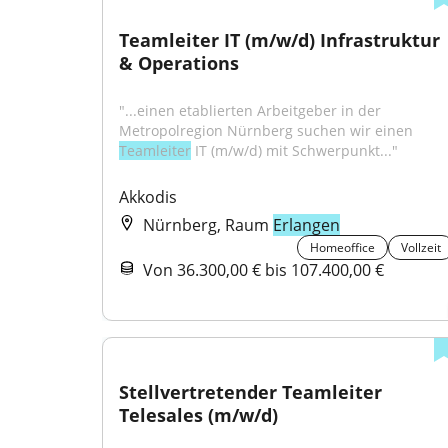
Teamleiter IT (m/w/d) Infrastruktur 
& Operations
"...einen etablierten Arbeitgeber in der 
Metropolregion Nürnberg suchen wir einen 
Teamleiter
 IT (m/w/d) mit Schwerpunkt..."
Akkodis
Nürnberg, Raum
Erlangen
Homeoffice
Vollzeit
Von 36.300,00 € bis 107.400,00 €
Stellvertretender Teamleiter 
Telesales (m/w/d)