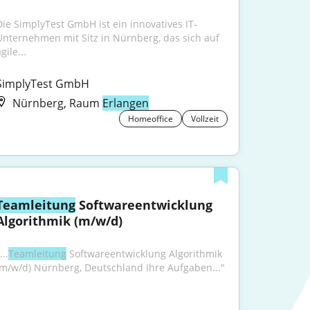
Die SimplyTest GmbH ist ein innovatives IT-
Unternehmen mit Sitz in Nürnberg, das sich auf 
gile...
SimplyTest GmbH
Nürnberg, Raum
Erlangen
Homeoffice
Vollzeit
Teamleitung
 Softwareentwicklung 
Algorithmik (m/w/d)
...
Teamleitung
 Softwareentwicklung Algorithmik 
(m/w/d) Nürnberg, Deutschland Ihre Aufgaben..."