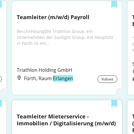
Teamleiter (m/w/d) Payroll
BeschreibungDie Triathlon Group, ein 
Unternehmen der Sunlight Group, mit Hauptsitz 
"
in Fürth ist ein...
Triathlon Holding GmbH
Fürth, Raum
Erlangen
Vollzeit
Teamleiter Mieterservice - 
Immobilien / Digitalisierung (m/w/d)