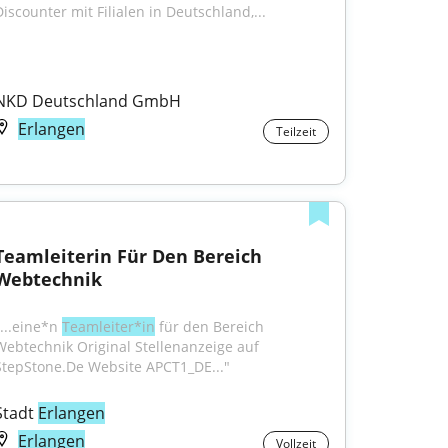
Discounter mit Filialen in Deutschland,...
NKD Deutschland GmbH
Erlangen
Teilzeit
Teamleiterin Für Den Bereich 
Webtechnik
...eine*n 
Teamleiter*in
 für den Bereich 
Webtechnik Original Stellenanzeige auf 
StepStone.De Website APCT1_DE..."
Stadt 
Erlangen
Erlangen
Vollzeit