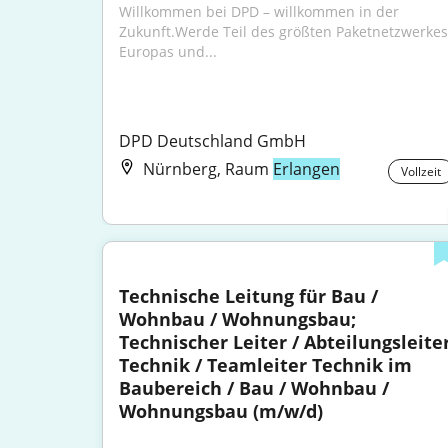
Willkommen bei DPD – willkommen in der 
Zukunft.Werde Teil des größten Paketnetzwerkes 
Europas und...
DPD Deutschland GmbH
Nürnberg, Raum
Erlangen
Vollzeit
Technische Leitung für Bau / 
Wohnbau / Wohnungsbau; 
Technischer Leiter / Abteilungsleiter
Technik / Teamleiter Technik im 
Baubereich / Bau / Wohnbau / 
Wohnungsbau (m/w/d)