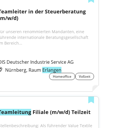
Teamleiter in der Steuerberatung 
(m/w/d)
Für unseren renommierten Mandanten, eine 
führende internationale Beratungsgesellschaft 
im Bereich...
DIS Deutscher Industrie Service AG
Nürnberg, Raum
Erlangen
Homeoffice
Vollzeit
Teamleitung
 Filiale (m/w/d) Teilzeit
Stellenbeschreibung: Als führender Value Textile 