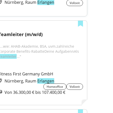
Nürnberg, Raum
Erlangen
Vollzeit
Teamleiter (m/w/d)
"...wie: AHAB-Akademie, BSA, uvm.zahlreiche 
Corporate Benefits-RabatteDeine AufgabennAls 
Teamleiter
..."
Fitness First Germany GmbH
Nürnberg, Raum
Erlangen
Homeoffice
Vollzeit
Von 36.300,00 € bis 107.400,00 €