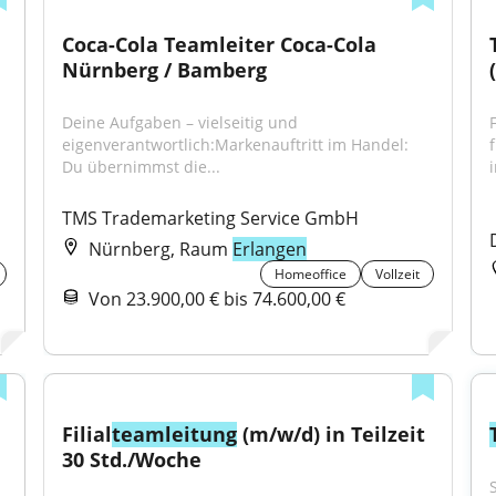
Coca-Cola Teamleiter Coca-Cola 
Nürnberg / Bamberg
Deine Aufgaben – vielseitig und 
eigenverantwortlich:Markenauftritt im Handel: 
Du übernimmst die...
TMS Trademarketing Service GmbH
Nürnberg, Raum
Erlangen
Homeoffice
Vollzeit
Von 23.900,00 € bis 74.600,00 €
Filial
teamleitung
 (m/w/d) in Teilzeit 
30 Std./Woche