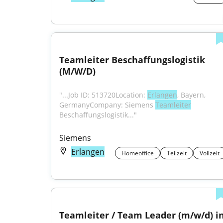
Teamleiter Beschaffungslogistik 
(M/W/D)
"...Job ID: 513720Location: 
Erlangen
, Bayern, 
GermanyCompany: Siemens 
Teamleiter
Beschaffungslogistik..."
Siemens
Erlangen
Homeoffice
Teilzeit
Vollzeit
Teamleiter / Team Leader (m/w/d) in