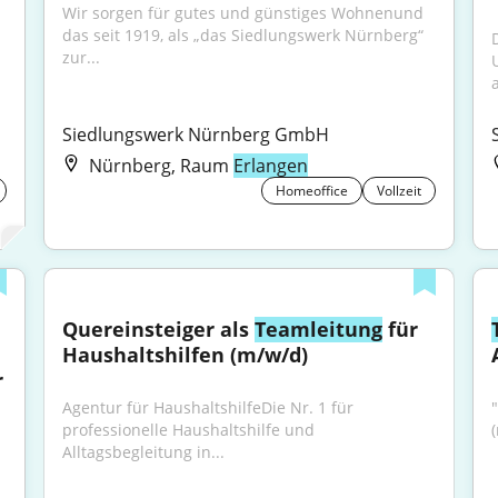
Wir sorgen für gutes und günstiges Wohnenund 
das seit 1919, als „das Siedlungswerk Nürnberg“ 
zur...
a
Siedlungswerk Nürnberg GmbH
Nürnberg, Raum
Erlangen
Homeoffice
Vollzeit
Quereinsteiger als 
Teamleitung
 für 
Haushaltshilfen (m/w/d)
 
Agentur für HaushaltshilfeDie Nr. 1 für 
"
professionelle Haushaltshilfe und 
Alltagsbegleitung in...