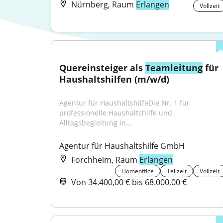
Nürnberg, Raum
Erlangen
Vollzeit
Quereinsteiger als 
Teamleitung
 für 
Haushaltshilfen (m/w/d)
Agentur für HaushaltshilfeDie Nr. 1 für 
professionelle Haushaltshilfe und 
Alltagsbegleitung in...
Agentur für Haushaltshilfe GmbH
Forchheim, Raum
Erlangen
Homeoffice
Teilzeit
Vollzeit
Von 34.400,00 € bis 68.000,00 €