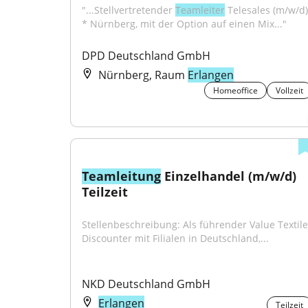
"...Stellvertretender 
Teamleiter
 Telesales (m/w/d) 
* Nürnberg, mit der Option auf einen Mix..."
DPD Deutschland GmbH
Nürnberg, Raum
Erlangen
Homeoffice
Vollzeit
Teamleitung
 Einzelhandel (m/w/d) 
Teilzeit
Stellenbeschreibung: Als führender Value Textile 
Discounter mit Filialen in Deutschland,...
NKD Deutschland GmbH
Erlangen
Teilzeit