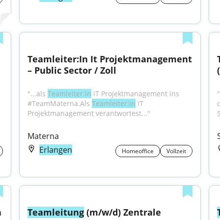
Teamleiter:In It Projektmanagement 
– Public Sector / Zoll
"...als 
Teamleiter:in
 IT Projektmanagement ins 
"
#TeamMaterna.Als 
Teamleiter:in
 IT 
Projektmanagement verantwortest..."
Materna
Erlangen
Homeoffice
Vollzeit
 
Teamleitung
 (m/w/d) Zentrale 