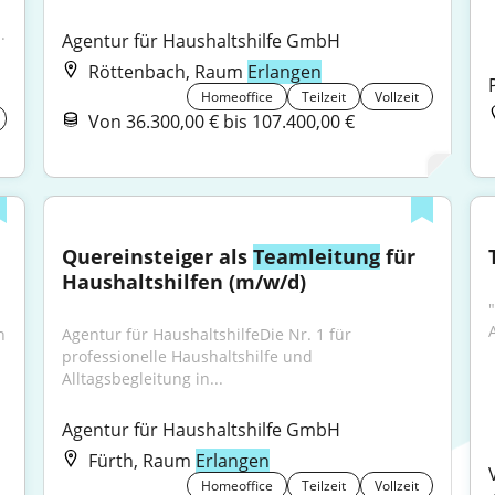
.
Agentur für Haushaltshilfe GmbH
Röttenbach, Raum
Erlangen
Homeoffice
Teilzeit
Vollzeit
Von 36.300,00 € bis 107.400,00 €
Quereinsteiger als 
Teamleitung
 für 
Haushaltshilfen (m/w/d)
"
 
Agentur für HaushaltshilfeDie Nr. 1 für 
professionelle Haushaltshilfe und 
Alltagsbegleitung in...
Agentur für Haushaltshilfe GmbH
Fürth, Raum
Erlangen
Homeoffice
Teilzeit
Vollzeit