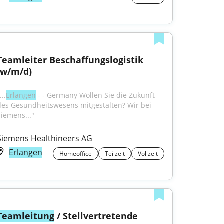
Teamleiter Beschaffungslogistik 
(w/m/d)
...
Erlangen
 - - Germany Wollen Sie die Zukunft 
des Gesundheitswesens mitgestalten? Wir bei 
Siemens..."
Siemens Healthineers AG
Erlangen
Homeoffice
Teilzeit
Vollzeit
Teamleitung
 / Stellvertretende 