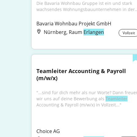
Die Bavaria Wohnbau Gruppe ist ein und stark 
wachsendes Wohnungsbauunternehmen in der..
Bavaria Wohnbau Projekt GmbH
Nürnberg, Raum
Erlangen
Vollzeit
Teamleiter Accounting & Payroll 
(m/w/x)
"...sind für dich mehr als nur Worte? Dann freuen
wir uns auf deine Bewerbung als 
Teamleiter
Accounting & Payroll (m/w/x) in Vollzeit..."
Choice AG