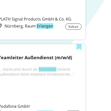
PLATH Signal Products GmbH & Co. KG
Nürnberg, Raum
Erlangen
Vollzeit
Teamleiter Außendienst (m/w/d)
...Starte jetzt durch als 
Teamleiter
 (m/w/d) 
Außendienst beim Vodafone-Direktvertrieb..."
Vodafone GmbH