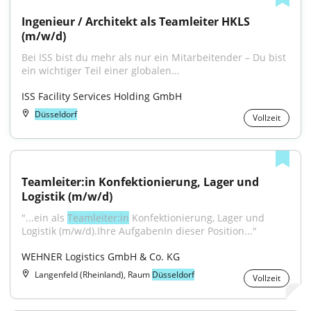
Ingenieur / Architekt als Teamleiter HKLS 
(m/w/d)
Bei ISS bist du mehr als nur ein Mitarbeitender – Du bist 
ein wichtiger Teil einer globalen...
ISS Facility Services Holding GmbH
Düsseldorf
Vollzeit
Teamleiter:in Konfektionierung, Lager und 
Logistik (m/w/d)
"...ein als 
Teamleiter:in
 Konfektionierung, Lager und 
Logistik (m/w/d).Ihre AufgabenIn dieser Position..."
WEHNER Logistics GmbH & Co. KG
Langenfeld (Rheinland), Raum
Düsseldorf
Vollzeit