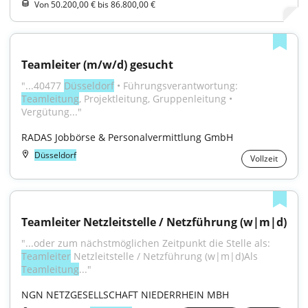
Von 50.200,00 € bis 86.800,00 €
Teamleiter (m/w/d) gesucht
"...40477 
Düsseldorf
 • Führungsverantwortung: 
Teamleitung
, Projektleitung, Gruppenleitung • 
Vergütung..."
RADAS Jobbörse & Personalvermittlung GmbH
Düsseldorf
Vollzeit
Teamleiter Netzleitstelle / Netzführung (w|m|d)
"...oder zum nächstmöglichen Zeitpunkt die Stelle als: 
Teamleiter
 Netzleitstelle / Netzführung (w|m|d)Als 
Teamleitung
..."
NGN NETZGESELLSCHAFT NIEDERRHEIN MBH