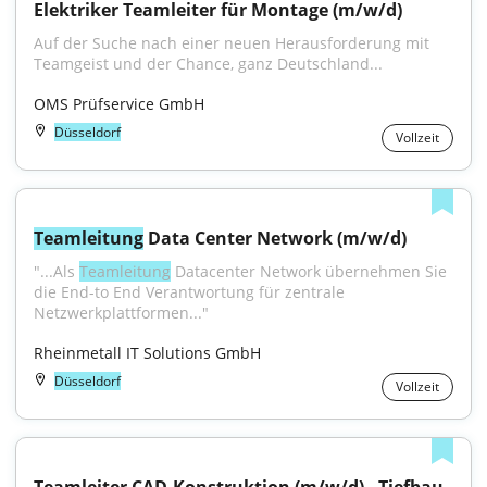
Elektriker Teamleiter für Montage (m/w/d)
Auf der Suche nach einer neuen Herausforderung mit 
Teamgeist und der Chance, ganz Deutschland...
OMS Prüfservice GmbH
Düsseldorf
Vollzeit
Teamleitung
 Data Center Network (m/w/d)
"...Als 
Teamleitung
 Datacenter Network übernehmen Sie 
die End-to End Verantwortung für zentrale 
Netzwerkplattformen..."
Rheinmetall IT Solutions GmbH
Düsseldorf
Vollzeit