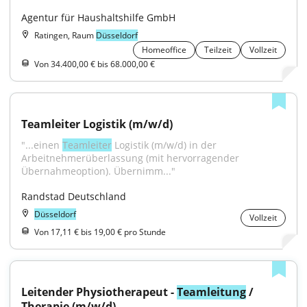
Agentur für Haushaltshilfe GmbH
Ratingen, Raum
Düsseldorf
Homeoffice
Teilzeit
Vollzeit
Von 34.400,00 € bis 68.000,00 €
Teamleiter Logistik (m/w/d)
"...einen 
Teamleiter
 Logistik (m/w/d) in der 
Arbeitnehmerüberlassung (mit hervorragender 
Übernahmeoption). Übernimm..."
Randstad Deutschland
Düsseldorf
Vollzeit
Von 17,11 € bis 19,00 € pro Stunde
Leitender Physiotherapeut - 
Teamleitung
 / 
Therapie (m/w/d)