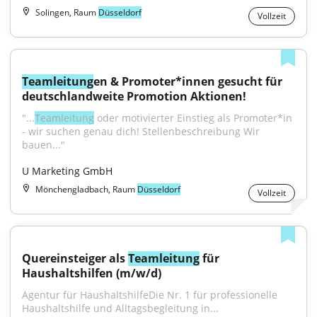
Solingen, Raum
Düsseldorf
Vollzeit
Teamleitung
en & Promoter*innen gesucht für 
deutschlandweite Promotion Aktionen!
"...
Teamleitung
 oder motivierter Einstieg als Promoter*in 
- wir suchen genau dich! Stellenbeschreibung Wir 
bauen..."
U Marketing GmbH
Mönchengladbach, Raum
Düsseldorf
Vollzeit
Quereinsteiger als 
Teamleitung
 für 
Haushaltshilfen (m/w/d)
Agentur für HaushaltshilfeDie Nr. 1 für professionelle 
Haushaltshilfe und Alltagsbegleitung in...