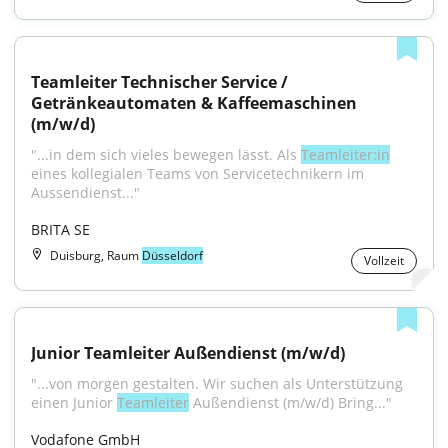
Teamleiter Technischer Service / 
Getränkeautomaten & Kaffeemaschinen 
(m/w/d)
"...in dem sich vieles bewegen lässt. Als 
Teamleiter:in
eines kollegialen Teams von Servicetechnikern im 
Aussendienst..."
BRITA SE
Duisburg, Raum
Düsseldorf
Vollzeit
Junior Teamleiter Außendienst (m/w/d)
"...von morgen gestalten. Wir suchen als Unterstützung 
einen Junior 
Teamleiter
 Außendienst (m/w/d) Bring..."
Vodafone GmbH