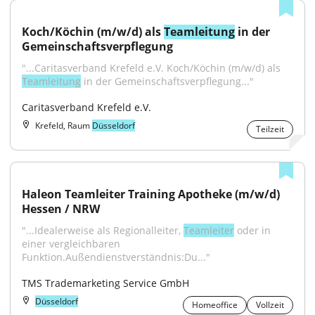
Koch/Köchin (m/w/d) als 
Teamleitung
 in der 
Gemeinschaftsverpflegung
"...Caritasverband Krefeld e.V. Koch/Köchin (m/w/d) als 
Teamleitung
 in der Gemeinschaftsverpflegung..."
Caritasverband Krefeld e.V.
Krefeld, Raum
Düsseldorf
Teilzeit
Haleon Teamleiter Training Apotheke (m/w/d) 
Hessen / NRW
"...Idealerweise als Regionalleiter, 
Teamleiter
 oder in 
einer vergleichbaren 
Funktion.Außendienstverständnis:Du..."
TMS Trademarketing Service GmbH
Düsseldorf
Homeoffice
Vollzeit