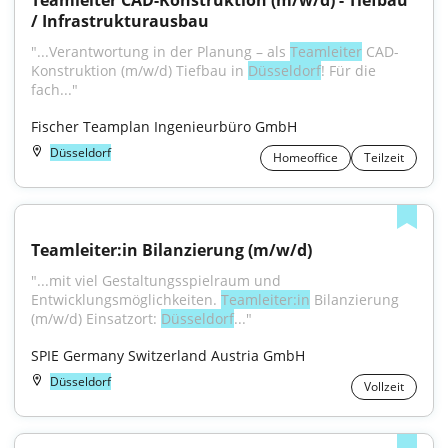
Teamleiter CAD-Konstruktion (m/w/d) - Tiefbau 
/ Infrastrukturausbau
"...Verantwortung in der Planung – als 
Teamleiter
 CAD-
Konstruktion (m/w/d) Tiefbau in 
Düsseldorf
! Für die 
fach..."
Fischer Teamplan Ingenieurbüro GmbH
Düsseldorf
Homeoffice
Teilzeit
Teamleiter:in Bilanzierung (m/w/d)
"...mit viel Gestaltungsspielraum und 
Entwicklungsmöglichkeiten. 
Teamleiter:in
 Bilanzierung 
(m/w/d) Einsatzort: 
Düsseldorf
..."
SPIE Germany Switzerland Austria GmbH
Düsseldorf
Vollzeit