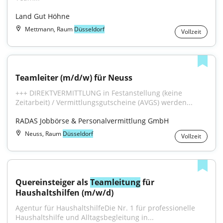
Land Gut Höhne
Mettmann, Raum
Düsseldorf
Vollzeit
Teamleiter (m/d/w) für Neuss
+++ DIREKTVERMITTLUNG in Festanstellung (keine 
Zeitarbeit) / Vermittlungsgutscheine (AVGS) werden...
RADAS Jobbörse & Personalvermittlung GmbH
Neuss, Raum
Düsseldorf
Vollzeit
Quereinsteiger als 
Teamleitung
 für 
Haushaltshilfen (m/w/d)
Agentur für HaushaltshilfeDie Nr. 1 für professionelle 
Haushaltshilfe und Alltagsbegleitung in...