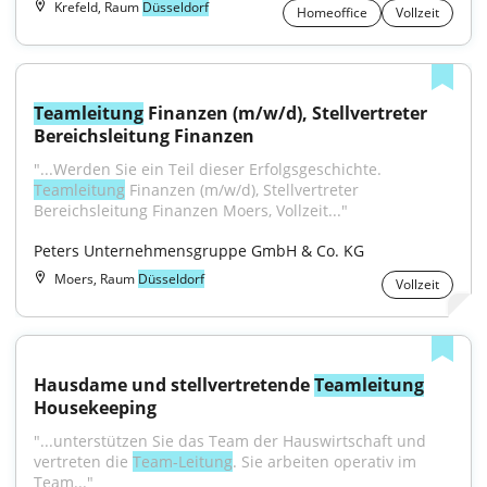
Krefeld, Raum
Düsseldorf
Homeoffice
Vollzeit
Teamleitung
 Finanzen (m/w/d), Stellvertreter 
Bereichsleitung Finanzen
"...Werden Sie ein Teil dieser Erfolgsgeschichte. 
Teamleitung
 Finanzen (m/w/d), Stellvertreter 
Bereichsleitung Finanzen Moers, Vollzeit..."
Peters Unternehmensgruppe GmbH & Co. KG
Moers, Raum
Düsseldorf
Vollzeit
Hausdame und stellvertretende 
Teamleitung
Housekeeping
"...unterstützen Sie das Team der Hauswirtschaft und 
vertreten die 
Team-Leitung
. Sie arbeiten operativ im 
Team..."