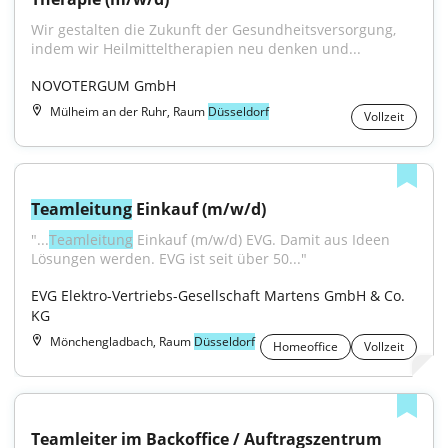
Wir gestalten die Zukunft der Gesundheitsversorgung, 
indem wir Heilmitteltherapien neu denken und...
NOVOTERGUM GmbH
Mülheim an der Ruhr, Raum
Düsseldorf
Vollzeit
Teamleitung
 Einkauf (m/w/d)
"...
Teamleitung
 Einkauf (m/w/d) EVG. Damit aus Ideen 
Lösungen werden. EVG ist seit über 50..."
EVG Elektro-Vertriebs-Gesellschaft Martens GmbH & Co. 
KG
Mönchengladbach, Raum
Düsseldorf
Homeoffice
Vollzeit
Teamleiter im Backoffice / Auftragszentrum 