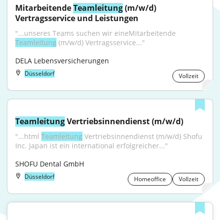
Mitarbeitende 
Teamleitung
 (m/w/d) 
Vertragsservice und Leistungen
"...unseres Teams suchen wir eineMitarbeitende 
Teamleitung
 (m/w/d) Vertragsservice..."
DELA Lebensversicherungen
Düsseldorf
Vollzeit
Teamleitung
 Vertriebsinnendienst (m/w/d)
"...html 
Teamleitung
 Vertriebsinnendienst (m/w/d) Shofu 
Inc. Japan ist ein international erfolgreicher..."
SHOFU Dental GmbH
Düsseldorf
Homeoffice
Vollzeit