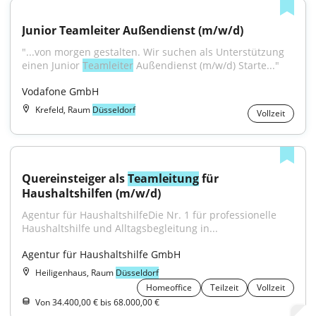
Junior Teamleiter Außendienst (m/w/d)
"...von mor­gen ge­stal­ten. Wir su­chen als Un­ter­stüt­zung 
ei­nen Junior 
Teamleiter
 Außendienst (m/w/d) Starte..."
Vodafone GmbH
Krefeld, Raum
Düsseldorf
Vollzeit
Quereinsteiger als 
Teamleitung
 für 
Haushaltshilfen (m/w/d)
Agentur für HaushaltshilfeDie Nr. 1 für professionelle 
Haushaltshilfe und Alltagsbegleitung in...
Agentur für Haushaltshilfe GmbH
Heiligenhaus, Raum
Düsseldorf
Homeoffice
Teilzeit
Vollzeit
Von 34.400,00 € bis 68.000,00 €