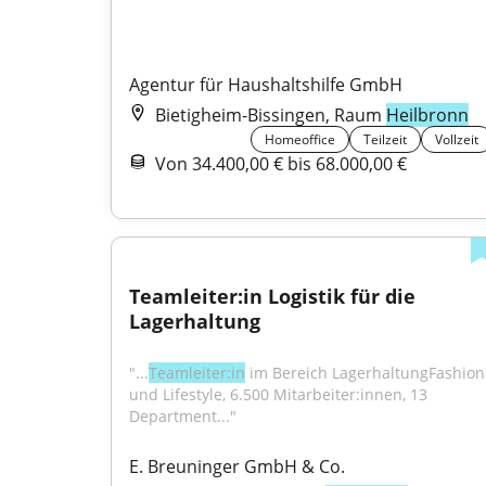
Agentur für Haushaltshilfe GmbH
Bietigheim-Bissingen, Raum
Heilbronn
Homeoffice
Teilzeit
Vollzeit
Von 34.400,00 € bis 68.000,00 €
Teamleiter:in Logistik für die 
Lagerhaltung
"...
Teamleiter:in
 im Bereich LagerhaltungFashion 
und Lifestyle, 6.500 Mitarbeiter:innen, 13 
Department..."
E. Breuninger GmbH & Co.