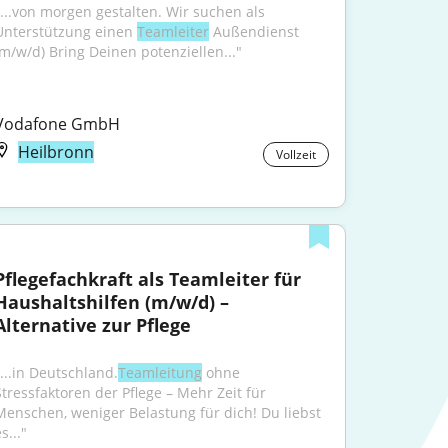
"...von morgen gestalten. Wir suchen als 
Unterstützung einen 
Teamleiter
 Außendienst 
(m/w/d) Bring Deinen potenziellen..."
Vodafone GmbH
Heilbronn
Vollzeit
Pflegefachkraft als Teamleiter für 
Haushaltshilfen (m/w/d) – 
Alternative zur Pflege
"...in Deutschland.
Teamleitung
 ohne 
Stressfaktoren der Pflege – Mehr Zeit für 
Menschen, weniger Belastung für dich! Du liebst 
s..."