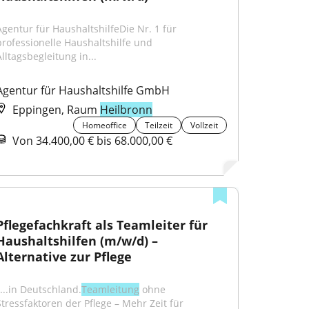
Agentur für HaushaltshilfeDie Nr. 1 für 
professionelle Haushaltshilfe und 
Alltagsbegleitung in...
Agentur für Haushaltshilfe GmbH
Eppingen, Raum
Heilbronn
Homeoffice
Teilzeit
Vollzeit
Von 34.400,00 € bis 68.000,00 €
Pflegefachkraft als Teamleiter für 
Haushaltshilfen (m/w/d) – 
Alternative zur Pflege
"...in Deutschland.
Teamleitung
 ohne 
Stressfaktoren der Pflege – Mehr Zeit für 