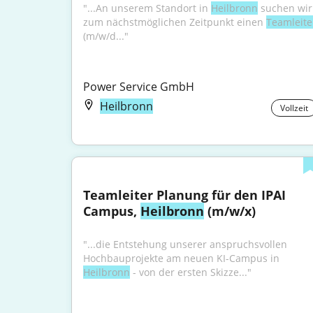
"...An unserem Standort in 
Heilbronn
 suchen wir 
zum nächstmöglichen Zeitpunkt einen 
Teamleite
(m/w/d..."
Power Service GmbH
Heilbronn
Vollzeit
Teamleiter Planung für den IPAI 
Campus, 
Heilbronn
 (m/w/x)
"...die Entstehung unserer anspruchsvollen 
Hochbauprojekte am neuen KI-Campus in 
Heilbronn
 - von der ersten Skizze..."