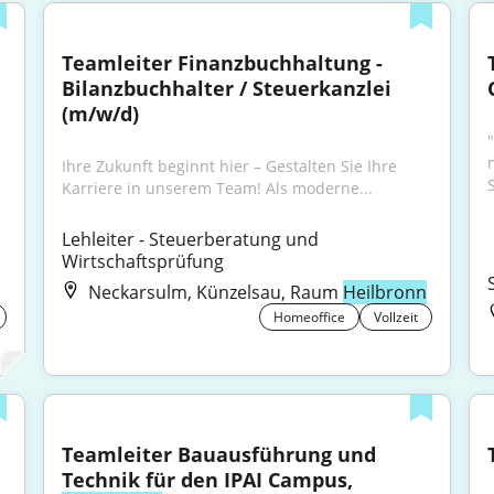
Teamleiter Finanzbuchhaltung - 
Bilanzbuchhalter / Steuerkanzlei 
(m/w/d)
Ihre Zukunft beginnt hier – Gestalten Sie Ihre 
Karriere in unserem Team! Als moderne...
Lehleiter - Steuerberatung und 
Wirtschaftsprüfung
Neckarsulm, Künzelsau, Raum
Heilbronn
Homeoffice
Vollzeit
Teamleiter Bauausführung und 
Technik für den IPAI Campus, 