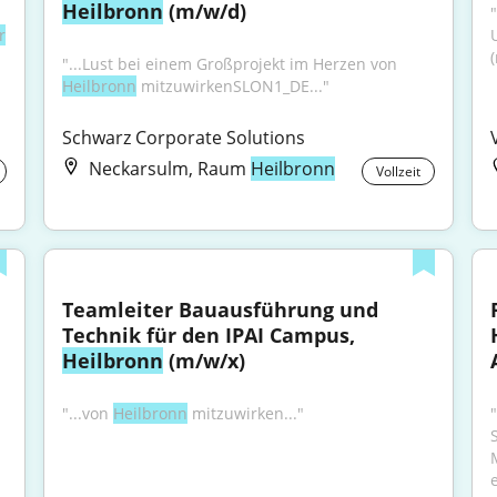
Heilbronn
 (m/w/d)
r
"...Lust bei einem Großprojekt im Herzen von 
Heilbronn
 mitzuwirkenSLON1_DE..."
Schwarz Corporate Solutions
Neckarsulm, Raum
Heilbronn
Vollzeit
Teamleiter Bauausführung und 
Technik für den IPAI Campus, 
Heilbronn
 (m/w/x)
"...von 
Heilbronn
 mitzuwirken..."
e