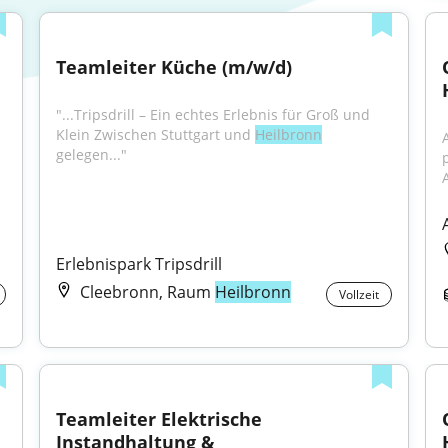
Teamleiter Küche (m/w/d)
"...Tripsdrill – Ein echtes Erlebnis für Groß und 
Klein Zwischen Stuttgart und 
Heilbronn
gelegen..."
Erlebnispark Tripsdrill
Cleebronn, Raum
Heilbronn
Vollzeit
Teamleiter Elektrische 
Instandhaltung & 