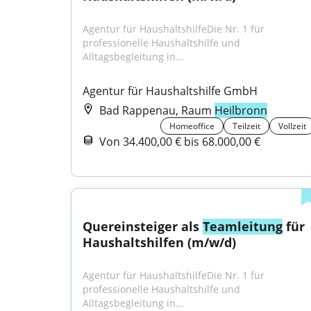
Agentur für HaushaltshilfeDie Nr. 1 für 
professionelle Haushaltshilfe und 
Alltagsbegleitung in...
Agentur für Haushaltshilfe GmbH
Bad Rappenau, Raum
Heilbronn
Homeoffice
Teilzeit
Vollzeit
Von 34.400,00 € bis 68.000,00 €
Quereinsteiger als 
Teamleitung
 für 
Haushaltshilfen (m/w/d)
Agentur für HaushaltshilfeDie Nr. 1 für 
professionelle Haushaltshilfe und 
Alltagsbegleitung in...