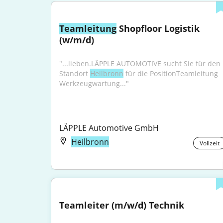
Teamleitung
 Shopfloor Logistik 
(w/m/d)
"...lieben.LÄPPLE AUTOMOTIVE sucht Sie für den 
Standort 
Heilbronn
 für die PositionTeamleitung 
Werkzeugwartung..."
LÄPPLE Automotive GmbH
Heilbronn
Vollzeit
Teamleiter (m/w/d) Technik