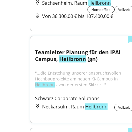
Sachsenheim, Raum
Heilbronn
Homeoffice
Vollzeit
Von 36.300,00 € bis 107.400,00 €
Teamleiter Planung für den IPAI 
Campus, 
Heilbronn
 (gn)
"...die Entstehung unserer anspruchsvollen 
Hochbauprojekte am neuen KI-Campus in 
Heilbronn
 - von der ersten Skizze..."
Schwarz Corporate Solutions
Neckarsulm, Raum
Heilbronn
Vollzeit