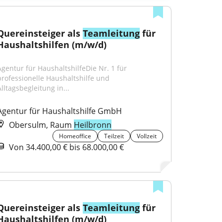
Quereinsteiger als 
Teamleitung
 für 
Haushaltshilfen (m/w/d)
Agentur für HaushaltshilfeDie Nr. 1 für 
professionelle Haushaltshilfe und 
Alltagsbegleitung in...
Agentur für Haushaltshilfe GmbH
Obersulm, Raum
Heilbronn
Homeoffice
Teilzeit
Vollzeit
Von 34.400,00 € bis 68.000,00 €
Quereinsteiger als 
Teamleitung
 für 
Haushaltshilfen (m/w/d)