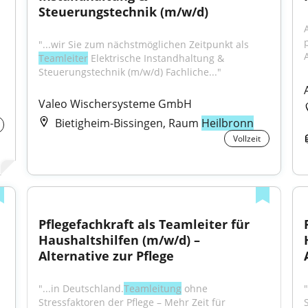
Steuerungstechnik (m/w/d)
"...wir Sie zum nächstmöglichen Zeitpunkt als 
Teamleiter
 Elektrische Instandhaltung & 
Steuerungstechnik (m/w/d) Fachliche..."
Valeo Wischersysteme GmbH
Bietigheim-Bissingen, Raum
Heilbronn
Vollzeit
Pflegefachkraft als Teamleiter für 
Haushaltshilfen (m/w/d) – 
Alternative zur Pflege
"...in Deutschland.
Teamleitung
 ohne 
Stressfaktoren der Pflege – Mehr Zeit für 