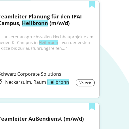
Teamleiter Planung für den IPAI 
Campus, 
Heilbronn
 (m/w/d)
"...unserer anspruchsvollen Hochbauprojekte am 
neuen KI-Campus in 
Heilbronn
 - von der ersten 
Skizze bis zur ausführungsreifen..."
Schwarz Corporate Solutions
Neckarsulm, Raum
Heilbronn
Vollzeit
Teamleiter Außendienst (m/w/d)