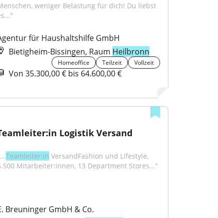
Menschen, weniger Belastung für dich! Du liebst 
s..."
Agentur für Haushaltshilfe GmbH
Bietigheim-Bissingen, Raum
Heilbronn
Homeoffice
Teilzeit
Vollzeit
Von 35.300,00 € bis 64.600,00 €
Teamleiter:in Logistik Versand
...
Teamleiter:in
 VersandFashion und Lifestyle, 
6.500 Mitarbeiter:innen, 13 Department Stores..."
E. Breuninger GmbH & Co.