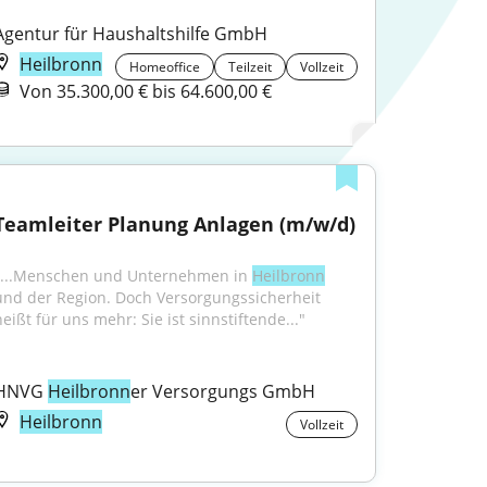
Agentur für Haushaltshilfe GmbH
Heilbronn
Homeoffice
Teilzeit
Vollzeit
Von 35.300,00 € bis 64.600,00 €
Teamleiter Planung Anlagen (m/w/d)
"...Menschen und Unternehmen in 
Heilbronn
und der Region. Doch Versorgungssicherheit 
heißt für uns mehr: Sie ist sinnstiftende..."
HNVG 
Heilbronn
er Versorgungs GmbH
Heilbronn
Vollzeit