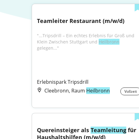
Teamleiter Restaurant (m/w/d)
"...Tripsdrill – Ein echtes Erlebnis für Groß und 
Klein Zwischen Stuttgart und 
Heilbronn
gelegen..."
Erlebnispark Tripsdrill
Cleebronn, Raum
Heilbronn
Vollzeit
Quereinsteiger als 
Teamleitung
 für 
Haushaltshilfen (m/w/d)