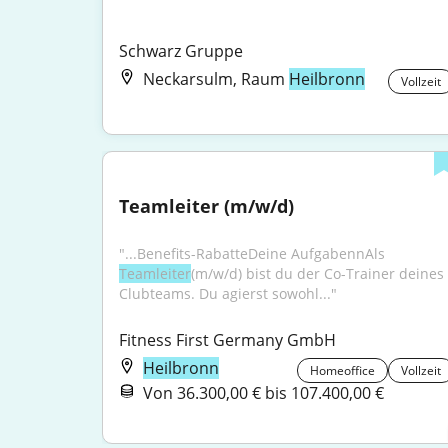
Schwarz Gruppe
Neckarsulm, Raum
Heilbronn
Vollzeit
Teamleiter (m/w/d)
"...Benefits-RabatteDeine AufgabennAls 
Teamleiter
(m/w/d) bist du der Co-Trainer deines 
Clubteams. Du agierst sowohl..."
Fitness First Germany GmbH
Heilbronn
Homeoffice
Vollzeit
Von 36.300,00 € bis 107.400,00 €