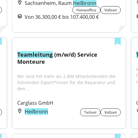
Sachsenheim, Raum
Heilbronn
Homeoffice
Vollzeit
Von 36.300,00 € bis 107.400,00 €
Teamleitung
 (m/w/d) Service 
Monteure
Wir sind mit mehr als 2.800 Mitarbeitenden die 
d
führenden Expert*innen für die Reparatur und 
den...
Carglass GmbH
Heilbronn
Teilzeit
Vollzeit