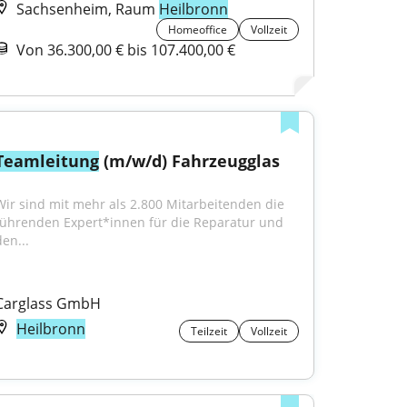
Sachsenheim, Raum
Heilbronn
Homeoffice
Vollzeit
Von 36.300,00 € bis 107.400,00 €
Teamleitung
 (m/w/d) Fahrzeugglas
Wir sind mit mehr als 2.800 Mitarbeitenden die 
führenden Expert*innen für die Reparatur und 
en...
Carglass GmbH
Heilbronn
Teilzeit
Vollzeit