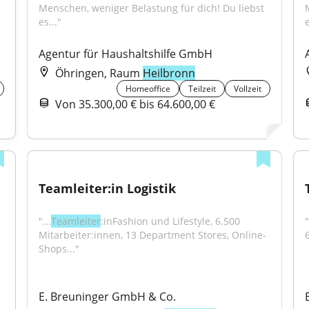
Menschen, weniger Belastung für dich! Du liebst 
es..."
e
Agentur für Haushaltshilfe GmbH
Öhringen, Raum
Heilbronn
Homeoffice
Teilzeit
Vollzeit
Von 35.300,00 € bis 64.600,00 €
Teamleiter:in Logistik
"...
Teamleiter
:inFashion und Lifestyle, 6.500 
"
Mitarbeiter:innen, 13 Department Stores, Online-
Shops..."
E. Breuninger GmbH & Co.