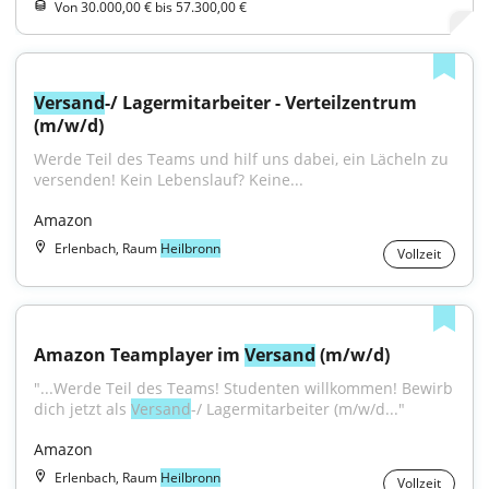
Von 30.000,00 € bis 57.300,00 €
Versand
-/ Lagermitarbeiter - Verteilzentrum 
(m/w/d)
Werde Teil des Teams und hilf uns dabei, ein Lächeln zu 
versenden! Kein Lebenslauf? Keine...
Amazon
Erlenbach, Raum
Heilbronn
Vollzeit
Amazon Teamplayer im 
Versand
 (m/w/d)
"...Werde Teil des Teams! Studenten willkommen! Bewirb 
dich jetzt als 
Versand
-/ Lagermitarbeiter (m/w/d..."
Amazon
Erlenbach, Raum
Heilbronn
Vollzeit