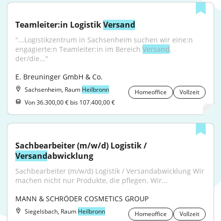
Teamleiter:in Logistik 
Versand
"...Logistikzentrum in Sachsenheim suchen wir eine:n 
engagierte:n Teamleiter:in im Bereich 
Versand
, 
der/die..."
E. Breuninger GmbH & Co.
Sachsenheim, Raum
Heilbronn
Homeoffice
Vollzeit
Von 36.300,00 € bis 107.400,00 €
Sachbearbeiter (m/w/d) Logistik / 
Versand
abwicklung
Sachbearbeiter (m/w/d) Logistik / Versandabwicklung Wir 
machen nicht nur Produkte, die pflegen. Wir...
MANN & SCHRÖDER COSMETICS GROUP
Siegelsbach, Raum
Heilbronn
Homeoffice
Vollzeit