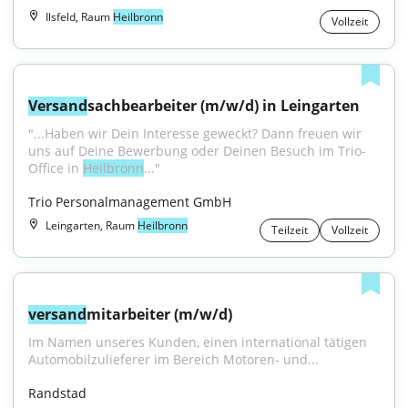
Ilsfeld, Raum
Heilbronn
Vollzeit
Versand
sachbearbeiter (m/w/d) in Leingarten
"...Haben wir Dein Interesse geweckt? Dann freuen wir 
uns auf Deine Bewerbung oder Deinen Besuch im Trio-
Office in 
Heilbronn
..."
Trio Personalmanagement GmbH
Leingarten, Raum
Heilbronn
Teilzeit
Vollzeit
versand
mitarbeiter (m/w/d)
Im Namen unseres Kunden, einen international tätigen 
Automobilzulieferer im Bereich Motoren- und...
Randstad