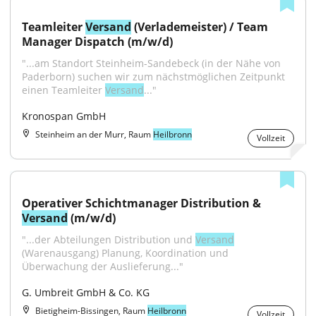
Teamleiter 
Versand
 (Verlademeister) / Team 
Manager Dispatch (m/w/d)
"...am Standort Steinheim-Sandebeck (in der Nähe von 
Paderborn) suchen wir zum nächstmöglichen Zeitpunkt 
einen Teamleiter 
Versand
..."
Kronospan GmbH
Steinheim an der Murr, Raum
Heilbronn
Vollzeit
Operativer Schichtmanager Distribution & 
Versand
 (m/w/d)
"...der Abteilungen Distribution und 
Versand
(Warenausgang) Planung, Koordination und 
Überwachung der Auslieferung..."
G. Umbreit GmbH & Co. KG
Bietigheim-Bissingen, Raum
Heilbronn
Vollzeit