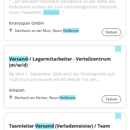
"...am Standort Steinheim-Sandebeck (in der Nähe von 
Paderborn) suchen wir zum nächstmöglichen Zeitpunkt 
einen Teamleiter 
Versand
..."
Kronospan GmbH
Steinheim an der Murr, Raum
Heilbronn
Vollzeit
Versand
-/ Lagermitarbeiter - Verteilzentrum 
(m/w/d)
Ab dem 1. September 2026 wird der Einstiegslohn auf 
16,45 Euro pro Stunde erhöht Werde Teil des...
Amazon
Marbach am Neckar, Raum
Heilbronn
Teilzeit
Teamleiter 
Versand
 (Verlademeister) / Team 