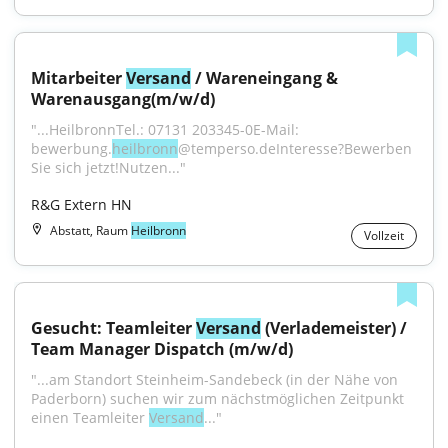
Mitarbeiter 
Versand
 / Wareneingang & 
Warenausgang(m/w/d)
"...HeilbronnTel.: 07131 203345-0E-Mail: 
bewerbung.
heilbronn
@temperso.deInteresse?Bewerben 
Sie sich jetzt!Nutzen..."
R&G Extern HN
Abstatt, Raum
Heilbronn
Vollzeit
Gesucht: Teamleiter 
Versand
 (Verlademeister) / 
Team Manager Dispatch (m/w/d)
"...am Standort Steinheim-Sandebeck (in der Nähe von 
Paderborn) suchen wir zum nächstmöglichen Zeitpunkt 
einen Teamleiter 
Versand
..."