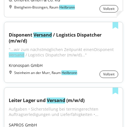
Bietigheim-Bissingen, Raum
Heilbronn
Vollzeit
Disponent 
Versand
 / Logistics Dispatcher 
(m/w/d)
"...wir zum nächstmöglichen Zeitpunkt einenDisponent 
Versand
 / Logistics Dispatcher (m/w/d)..."
Kronospan GmbH
Steinheim an der Murr, Raum
Heilbronn
Vollzeit
Leiter Lager und 
Versand
 (m/w/d)
Aufgaben • Sicherstellung bei termingerechten 
Auftragserledigungen und Lieferfähigkeiten •...
SAPROS GmbH