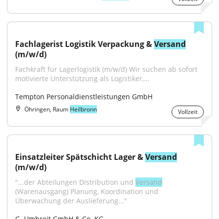
Fachlagerist Logistik Verpackung & 
Versand
(m/w/d)
Fachkraft für Lagerlogistik (m/w/d) Wir suchen ab sofort 
motivierte Unterstützung als Logistiker,...
Tempton Personaldienstleistungen GmbH
Öhringen, Raum
Heilbronn
Vollzeit
Einsatzleiter Spätschicht Lager & 
Versand
(m/w/d)
"...der Abteilungen Distribution und 
Versand
(Warenausgang) Planung, Koordination und 
Überwachung der Auslieferung..."
G. Umbreit GmbH & Co. KG