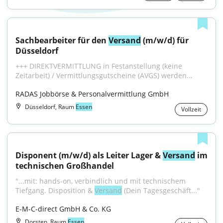
Sachbearbeiter für den 
Versand
 (m/w/d) für 
Düsseldorf
+++ DIREKTVERMITTLUNG in Festanstellung (keine 
Zeitarbeit) / Vermittlungsgutscheine (AVGS) werden...
RADAS Jobbörse & Personalvermittlung GmbH
Düsseldorf, Raum
Essen
Vollzeit
Disponent (m/w/d) als Leiter Lager & 
Versand
 im 
technischen Großhandel
"...mit: hands-on, verbindlich und mit technischem 
Tiefgang. Disposition & 
Versand
 (Dein Tagesgeschäft..."
E-M-C-direct GmbH & Co. KG
Dorsten, Raum
Essen