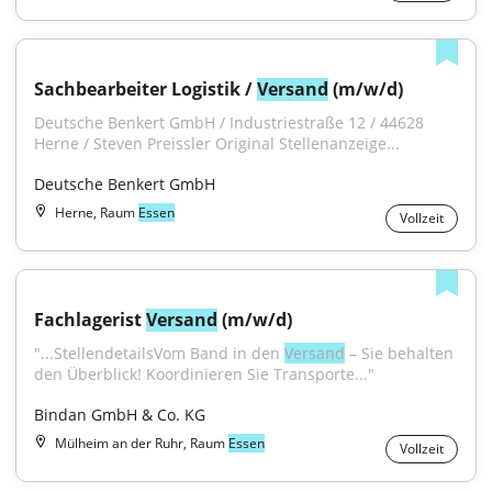
Sachbearbeiter Logistik / 
Versand
 (m/w/d)
Deutsche Benkert GmbH / Industriestraße 12 / 44628 
Herne / Steven Preissler Original Stellenanzeige...
Deutsche Benkert GmbH
Herne, Raum
Essen
Vollzeit
Fachlagerist 
Versand
 (m/w/d)
"...StellendetailsVom Band in den 
Versand
 – Sie behalten 
den Überblick! Koordinieren Sie Transporte..."
Bindan GmbH & Co. KG
Mülheim an der Ruhr, Raum
Essen
Vollzeit