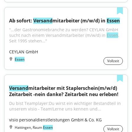
Ab sofort: 
Versand
mitarbeiter (m/w/d) in 
Essen
"...der Gastronomiebranche zu werden? CEYLAN GmbH 
sucht nach einem Versandmitarbeiter (m/w/d) in 
Essen
. 
Seit 1995 stehen..."
CEYLAN GmbH
Essen
Vollzeit
Versand
mitarbeiter mit Staplerschein(m/w/d) 
Zeitarbeit -nein danke? Zeitarbeit neu erleben!
Du bist Teamplayer:Du wirst ein wichtiger Bestandteil in 
unserem visio - Team!Lerne uns kennen und...
visio personaldienstleistungen GmbH & Co. KG
Hattingen, Raum
Essen
Vollzeit