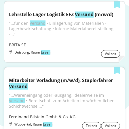
Lehrstelle Lager Logistik EFZ 
Versand
 (m/w/d)
"...für den 
Versand
 • Einlagerung von Materialien • 
Lagerbewirtschaftung • Interne Materialbereitstellung 
•..."
BRITA SE
Duisburg, Raum
Essen
Vollzeit
Mitarbeiter Verladung (m/w/d), Staplerfahrer 
Versand
"...Wareneingang oder -ausgang, idealerweise im 
Versand
 • Bereitschaft zum Arbeiten im wöchentlichen 
Schichtwechsel..."
Ferdinand Bilstein GmbH & Co. KG
Wuppertal, Raum
Essen
Teilzeit
Vollzeit