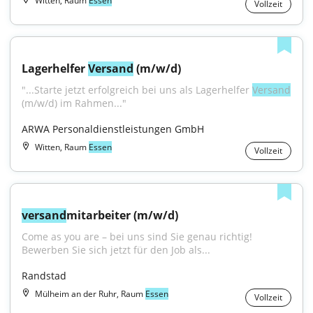
Witten, Raum
Essen
Vollzeit
Lagerhelfer 
Versand
 (m/w/d)
"...Starte jetzt erfolgreich bei uns als Lagerhelfer 
Versand
(m/w/d) im Rahmen..."
ARWA Personaldienstleistungen GmbH
Witten, Raum
Essen
Vollzeit
versand
mitarbeiter (m/w/d)
Come as you are – bei uns sind Sie genau richtig! 
Bewerben Sie sich jetzt für den Job als...
Randstad
Mülheim an der Ruhr, Raum
Essen
Vollzeit