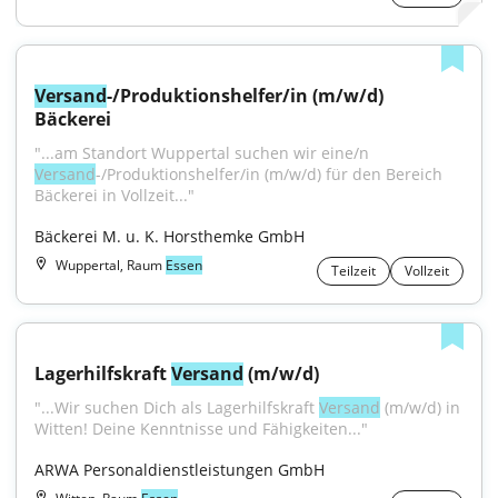
Versand
-/Produktionshelfer/in (m/w/d) 
Bäckerei
"...am Standort Wuppertal suchen wir eine/n 
Versand
-/Produktionshelfer/in (m/w/d) für den Bereich 
Bäckerei in Vollzeit..."
Bäckerei M. u. K. Horsthemke GmbH
Wuppertal, Raum
Essen
Teilzeit
Vollzeit
Lagerhilfskraft 
Versand
 (m/w/d)
"...Wir suchen Dich als Lagerhilfskraft 
Versand
 (m/w/d) in 
Witten! Deine Kenntnisse und Fähigkeiten..."
ARWA Personaldienstleistungen GmbH