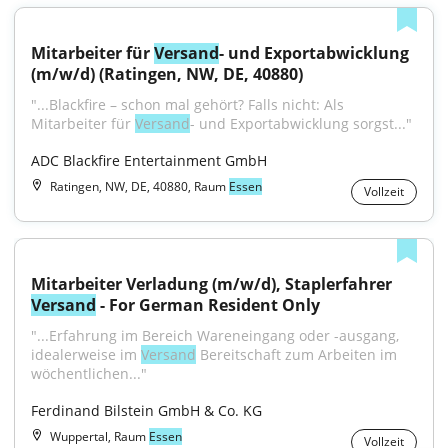
Mitarbeiter für 
Versand
- und Exportabwicklung 
(m/w/d) (Ratingen, NW, DE, 40880)
"...Blackfire – schon mal gehört? Falls nicht: Als 
Mitarbeiter für 
Versand
- und Exportabwicklung sorgst..."
ADC Blackfire Entertainment GmbH
Ratingen, NW, DE, 40880, Raum
Essen
Vollzeit
Mitarbeiter Verladung (m/w/d), Staplerfahrer 
Versand
 - For German Resident Only
"...Erfahrung im Bereich Wareneingang oder -ausgang, 
idealerweise im 
Versand
 Bereitschaft zum Arbeiten im 
wöchentlichen..."
Ferdinand Bilstein GmbH & Co. KG
Wuppertal, Raum
Essen
Vollzeit