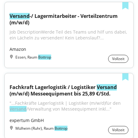
Versand
-/ Lagermitarbeiter - Verteilzentrum 
(m/w/d)
Job DescriptionWerde Teil des Teams und hilf uns dabei, 
ein Lächeln zu versenden! Kein Lebenslauf?...
Amazon
Essen, Raum
Bottrop
Vollzeit
Fachkraft Lagerlogistik / Logistiker 
Versand
(m/w/d) Messeequipment bis 25,89 €/Std.
"...Fachkräfte Lagerlogistik | Logistiker (m/w/d)für den 
Versand
/Verwaltung von Messeequipment inkl..."
expertum GmbH
Mülheim (Ruhr), Raum
Bottrop
Vollzeit