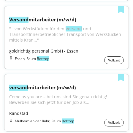
Versand
mitarbeiter (m/w/d)
"...von Werkstücken für den 
Versand
 und 
TransportInnerbetrieblicher Transport von Werkstücken 
mittels Kran..."
goldrichtig personal GmbH - Essen
Essen, Raum
Bottrop
Vollzeit
versand
mitarbeiter (m/w/d)
Come as you are – bei uns sind Sie genau richtig! 
Bewerben Sie sich jetzt für den Job als...
Randstad
Mülheim an der Ruhr, Raum
Bottrop
Vollzeit