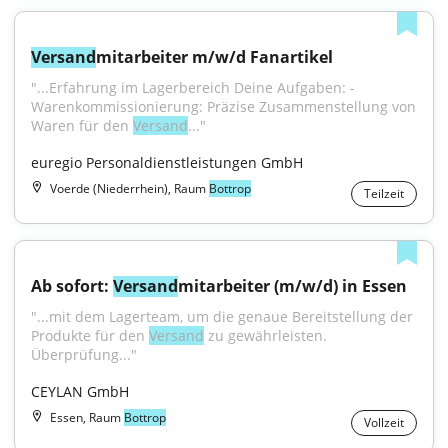
Versand
mitarbeiter m/w/d Fanartikel
"...Erfahrung im Lagerbereich Deine Aufgaben: - 
Warenkommissionierung: Präzise Zusammenstellung von 
Waren für den 
Versand
..."
euregio Personaldienstleistungen GmbH
Voerde (Niederrhein), Raum
Bottrop
Teilzeit
Ab sofort: 
Versand
mitarbeiter (m/w/d) in Essen
"...mit dem Lagerteam, um die genaue Bereitstellung der 
Produkte für den 
Versand
 zu gewährleisten. 
Überprüfung..."
CEYLAN GmbH
Essen, Raum
Bottrop
Vollzeit