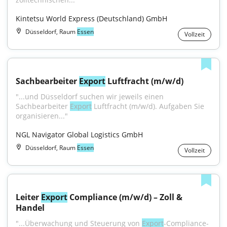
Kintetsu World Express (Deutschland) GmbH
Düsseldorf, Raum
Essen
Vollzeit
Sachbearbeiter 
Export
 Luftfracht (m/w/d)
"...und Düsseldorf suchen wir jeweils einen 
Sachbearbeiter 
Export
 Luftfracht (m/w/d). Aufgaben Sie 
organisieren..."
NGL Navigator Global Logistics GmbH
Düsseldorf, Raum
Essen
Vollzeit
Leiter 
Export
 Compliance (m/w/d) – Zoll & 
Handel
"...Überwachung und Steuerung von 
Export
-Compliance-