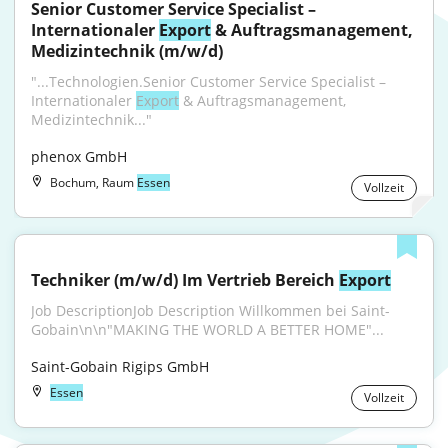
Senior Customer Service Specialist – 
Internationaler 
Export
 & Auftragsmanagement, 
Medizintechnik (m/w/d)
"...Technologien.Senior Customer Service Specialist – 
Internationaler 
Export
 & Auftragsmanagement, 
Medizintechnik..."
phenox GmbH
Bochum, Raum
Essen
Vollzeit
Techniker (m/w/d) Im Vertrieb Bereich 
Export
Job DescriptionJob Description Willkommen bei Saint-
Gobain\n\n"MAKING THE WORLD A BETTER HOME"...
Saint-Gobain Rigips GmbH
Essen
Vollzeit