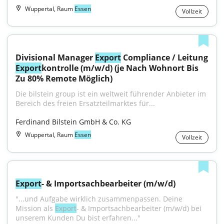
Wuppertal, Raum
Essen
Vollzeit
Divisional Manager 
Export
 Compliance / Leitung 
Export
kontrolle (m/w/d) (je Nach Wohnort Bis 
Zu 80% Remote Möglich)
Die bilstein group ist ein weltweit führender Anbieter im 
Bereich des freien Ersatzteilmarktes für...
Ferdinand Bilstein GmbH & Co. KG
Wuppertal, Raum
Essen
Vollzeit
Export
- & Importsachbearbeiter (m/w/d)
"...und Aufgabe wirklich zusammenpassen. Deine 
Mission als 
Export
- & Importsachbearbeiter (m/w/d) bei 
unserem Kunden Du bist erfahren..."