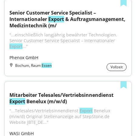
Senior Customer Service Specialist – 
Internationaler 
Export
 & Auftragsmanagement, 
Medizintechnik (m/
"...einschließlich langjährig bewährter Technologien. 
Senior Customer Service Specialist – Internationaler 
Export
..."
Phenox GmbH
Bochum, Raum
Essen
Vollzeit
Mitarbeiter Telesales/Vertriebsinnendienst 
Export
 Benelux (m/w/d)
"...Telesales/Vertriebsinnendienst 
Export
 Benelux 
(m/w/d) Original Stellenanzeige auf StepStone.de 
Website JBTE_DE..."
WASI GmbH