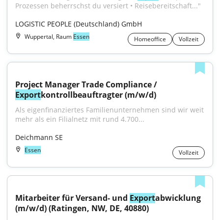
Prozessen beherrschst du versiert • Reisebereitschaft..."
LOGISTIC PEOPLE (Deutschland) GmbH
Wuppertal, Raum
Essen
Homeoffice
Vollzeit
Project Manager Trade Compliance / 
Export
kontrollbeauftragter (m/w/d)
Als eigenfinanziertes Familienunternehmen sind wir weit 
mehr als ein Filialnetz mit rund 4.700...
Deichmann SE
Essen
Vollzeit
Mitarbeiter für Versand- und 
Export
abwicklung 
(m/w/d) (Ratingen, NW, DE, 40880)