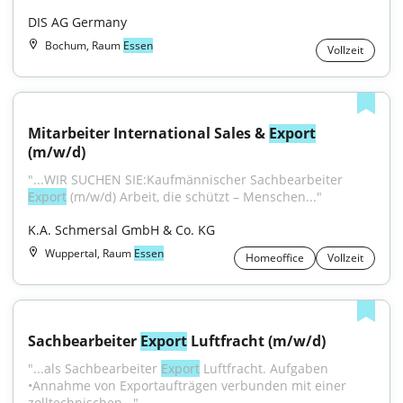
DIS AG Germany
Bochum, Raum
Essen
Vollzeit
Mitarbeiter International Sales & 
Export
(m/w/d)
"...WIR SUCHEN SIE:Kaufmännischer Sachbearbeiter 
Export
 (m/w/d) Arbeit, die schützt – Menschen..."
K.A. Schmersal GmbH & Co. KG
Wuppertal, Raum
Essen
Homeoffice
Vollzeit
Sachbearbeiter 
Export
 Luftfracht (m/w/d)
"...als Sachbearbeiter 
Export
 Luftfracht. Aufgaben 
•Annahme von Exportaufträgen verbunden mit einer 
zolltechnischen..."