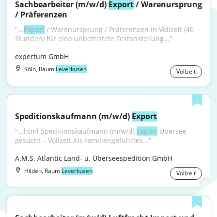
Sachbearbeiter (m/w/d) 
Export
 / Warenursprung 
/ Präferenzen
"...
Export
 / Warenursprung / Präferenzen in Vollzeit (40 
Stunden) für eine unbefristete Festanstellung..."
expertum GmbH
Köln, Raum
Leverkusen
Vollzeit
Speditionskaufmann (m/w/d) 
Export
"...html Speditionskaufmann (m/w/d) 
Export
 Übersee 
gesucht – Vollzeit Als familiengeführtes..."
A.M.S. Atlantic Land- u. Überseespedition GmbH
Hilden, Raum
Leverkusen
Vollzeit