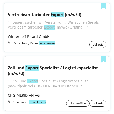
Vertriebsmitarbeiter 
Export
 (m/w/d)
"...bauen, suchen wir Verstärkung. Wir suchen Sie als 
Vertriebsmitarbeiter 
Export
 (m/w/d) Original..."
Winterhoff Picard GmbH
Remscheid, Raum
Leverkusen
Vollzeit
Zoll und 
Export
 Spezialist / Logistikspezialist 
(m/w/d)
"...Zoll und 
Export
 Spezialist / Logistikspezialist 
(m/w/d)Wir bei CHG-MERIDIAN verstehen..."
CHG-MERIDIAN AG
Köln, Raum
Leverkusen
Homeoffice
Vollzeit