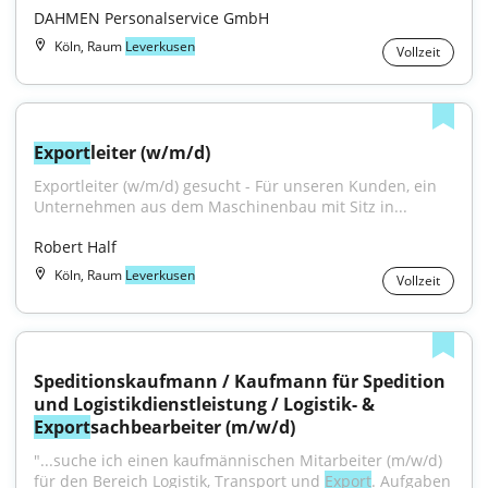
DAHMEN Personalservice GmbH
Köln, Raum
Leverkusen
Vollzeit
Export
leiter (w/m/d)
Exportleiter (w/m/d) gesucht - Für unseren Kunden, ein 
Unternehmen aus dem Maschinenbau mit Sitz in...
Robert Half
Köln, Raum
Leverkusen
Vollzeit
Speditionskaufmann / Kaufmann für Spedition 
und Logistikdienstleistung / Logistik- & 
Export
sachbearbeiter (m/w/d)
"...suche ich einen kaufmännischen Mitarbeiter (m/w/d) 
für den Bereich Logistik, Transport und 
Export
. Aufgaben 