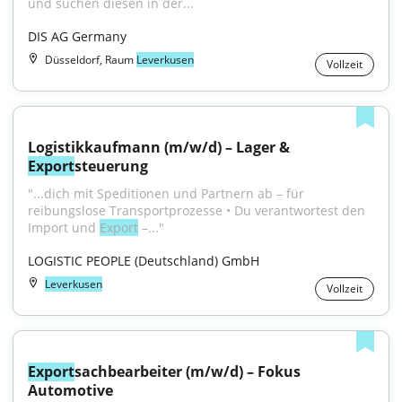
und suchen diesen in der...
DIS AG Germany
Düsseldorf, Raum
Leverkusen
Vollzeit
Logistikkaufmann (m/w/d) – Lager & 
Export
steuerung
"...dich mit Speditionen und Partnern ab – für 
reibungslose Transportprozesse • Du verantwortest den 
Import und 
Export
 –..."
LOGISTIC PEOPLE (Deutschland) GmbH
Leverkusen
Vollzeit
Export
sachbearbeiter (m/w/d) – Fokus 
Automotive