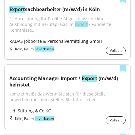
Export
sachbearbeiter (m/w/d) in Köln
"...Abrechnung Ihr Profil: • Abgeschlossene kfm. 
Ausbildung mit Berufspraxis im 
Export
 • Fundierte 
Kenntnisse..."
RADAS Jobbörse & Personalvermittlung GmbH
Köln, Raum
Leverkusen
Vollzeit
Accounting Manager Import / 
Export
 (m/w/d) - 
befristet
konkret heißt das:Wenn Sie sich für diese Stelle 
bewerben möchten, stellen Sie bitte sicher,...
Lidl Stiftung & Co KG
Köln, Raum
Leverkusen
Vollzeit