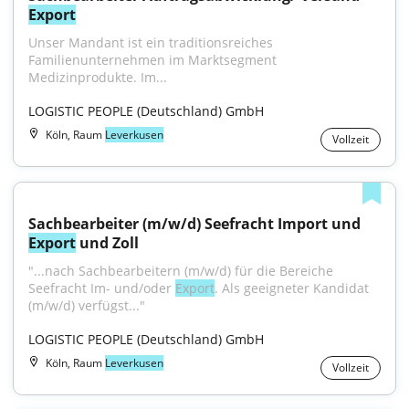
Export
Unser Mandant ist ein traditionsreiches 
Familienunternehmen im Marktsegment 
Medizinprodukte. Im...
LOGISTIC PEOPLE (Deutschland) GmbH
Köln, Raum
Leverkusen
Vollzeit
Sachbearbeiter (m/w/d) Seefracht Import und 
Export
 und Zoll
"...nach Sachbearbeitern (m/w/d) für die Bereiche 
Seefracht Im- und/oder 
Export
. Als geeigneter Kandidat 
(m/w/d) verfügst..."
LOGISTIC PEOPLE (Deutschland) GmbH
Köln, Raum
Leverkusen
Vollzeit