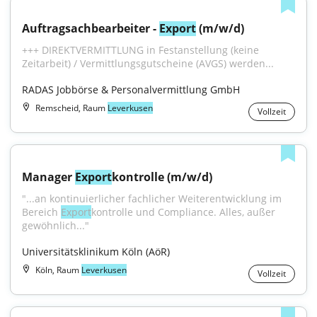
Auftragsachbearbeiter - 
Export
 (m/w/d)
+++ DIREKTVERMITTLUNG in Festanstellung (keine 
Zeitarbeit) / Vermittlungsgutscheine (AVGS) werden...
RADAS Jobbörse & Personalvermittlung GmbH
Remscheid, Raum
Leverkusen
Vollzeit
Manager 
Export
kontrolle (m/w/d)
"...an kontinuierlicher fachlicher Weiterentwicklung im 
Bereich 
Export
­kontrolle und Compliance. Alles, außer 
gewöhnlich..."
Universitätsklinikum Köln (AöR)
Köln, Raum
Leverkusen
Vollzeit