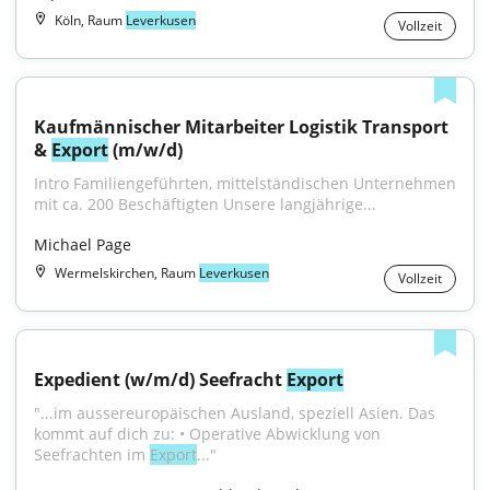
Köln, Raum
Leverkusen
Vollzeit
Kaufmännischer Mitarbeiter Logistik Transport 
& 
Export
 (m/w/d)
Intro Familiengeführten, mittelständischen Unternehmen 
mit ca. 200 Beschäftigten Unsere langjährige...
Michael Page
Wermelskirchen, Raum
Leverkusen
Vollzeit
Expedient (w/m/d) Seefracht 
Export
"...im aussereuropäischen Ausland, speziell Asien. Das 
kommt auf dich zu: • Operative Abwicklung von 
Seefrachten im 
Export
..."