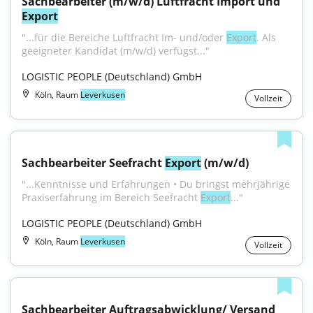
Sachbearbeiter (m/w/d) Luftfracht Import und 
Export
"...für die Bereiche Luftfracht Im- und/oder 
Export
. Als 
geeigneter Kandidat (m/w/d) verfügst..."
LOGISTIC PEOPLE (Deutschland) GmbH
Köln, Raum
Leverkusen
Vollzeit
Sachbearbeiter Seefracht 
Export
 (m/w/d)
"...Kenntnisse und Erfahrungen • Du bringst mehrjährige 
Praxiserfahrung im Bereich Seefracht 
Export
..."
LOGISTIC PEOPLE (Deutschland) GmbH
Köln, Raum
Leverkusen
Vollzeit
Sachbearbeiter Auftragsabwicklung/ Versand 