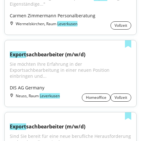
Eigenständige..."
Carmen Zimmermann Personalberatung
Wermelskirchen, Raum
Leverkusen
Vollzeit
Export
sachbearbeiter (m/w/d)
Sie möchten Ihre Erfahrung in der 
Exportsachbearbeitung in einer neuen Position 
einbringen und...
DIS AG Germany
Neuss, Raum
Leverkusen
Homeoffice
Vollzeit
Export
sachbearbeiter (m/w/d)
Sind Sie bereit für eine neue berufliche Herausforderung 