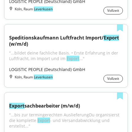
LOGISTIC PEOPLE (Deutschland) GmbH
Köln, Raum
Leverkusen
Vollzeit
Speditionskaufmann Luftfracht Import/
Export
(w/m/d)
"...bildet deine fachliche Basis. • Erste Erfahrung in der 
Luftfracht, im Import und im 
Export
..."
LOGISTIC PEOPLE (Deutschland) GmbH
Köln, Raum
Leverkusen
Vollzeit
Export
sachbearbeiter (m/w/d)
"...bis zur termingerechten AuslieferungDu organisierst 
die komplette 
Export
- und Versandabwicklung und 
erstellst..."