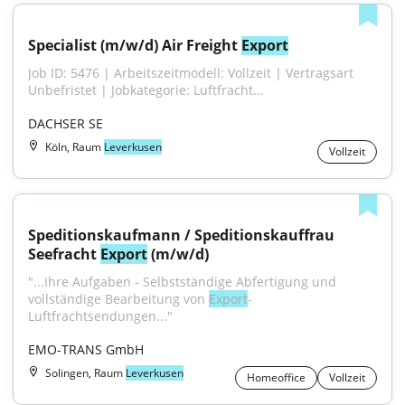
Specialist (m/w/d) Air Freight 
Export
Job ID: 5476 | Arbeitszeitmodell: Vollzeit | Vertragsart 
Unbefristet | Jobkategorie: Luftfracht...
DACHSER SE
Köln, Raum
Leverkusen
Vollzeit
Speditionskaufmann / Speditionskauffrau 
Seefracht 
Export
 (m/w/d)
"...Ihre Aufgaben - Selbstständige Abfertigung und 
vollständige Bearbeitung von 
Export
-
Luftfrachtsendungen..."
EMO-TRANS GmbH
Solingen, Raum
Leverkusen
Homeoffice
Vollzeit