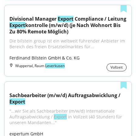
Divisional Manager 
Export
 Compliance / Leitung 
Export
kontrolle (m/w/d) (je Nach Wohnort Bis 
Zu 80% Remote Möglich)
Die bilstein group ist ein weltweit führender Anbieter im 
Bereich des freien Ersatzteilmarktes für...
Ferdinand Bilstein GmbH & Co. KG
Wuppertal, Raum
Leverkusen
Vollzeit
Sachbearbeiter (m/w/d) Auftragsabwicklung / 
Export
"...wir Sie als Sachbearbeiter (m/w/d) Internationale 
Auftragsabwicklung / 
Export
 in Vollzeit (40 Stunden) für 
unseren Mandanten..."
expertum GmbH